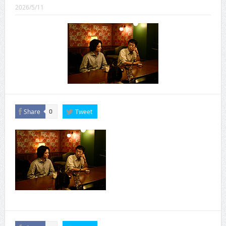
CINEMA×STYLE 289号
2026/5/11
CINEMA×STYLE 288号
CINEMA×STYLE 287号
CINEMA×STYLE 286号
CINEMA×STYLE 285号
CINEMA×STYLE 294号
Share
Tweet
0