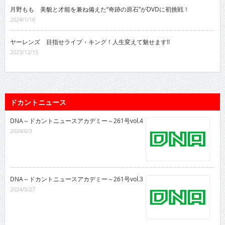
月野もも 美貌と才能を兼ね備えた“奇跡の原石”がDVDに初挑戦！
2024/1/16
ヤーレンズ 目指せライブ・キング！人生変えて魅せます!!
2023/12/15
ドカントニュース
DNA～ドカントニュースアカデミー～261号vol.4
2024/6/3
DNA～ドカントニュースアカデミー～261号vol.3
2024/5/27