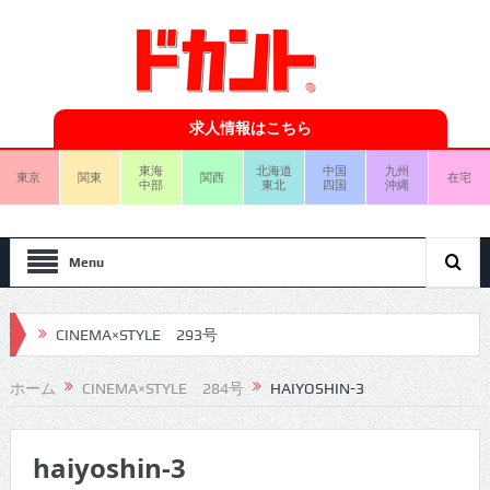
求人情報はこちら
東海
北海道
中国
九州
東京
関東
関西
在宅
中部
東北
四国
沖縄
Menu
CINEMA×STYLE 293号
CINEMA×STYLE 292号
ホーム
CINEMA×STYLE 284号
HAIYOSHIN-3
CINEMA×STYLE 291号
haiyoshin-3
CINEMA×STYLE 290号