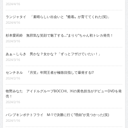
2024/4/16
ランジャタイ 「素晴らしい出会いと〝癒着〟が育ててくれた(笑)」
2024/4/16
杉本愛莉鈴 無邪気な笑顔で魅了する…“まりり”ちゃん初トレカ発売！
2024/3/16
あぁ～しらき 男かな？女かな？「ずっとフザけていたい！」
2024/3/16
センチネル 『月笑』年間王者が極致目指して爆発する!?
2024/2/16
牧野みなた アイドルグループBOCCHI。￼の黄色担当がデビューDVDを発
売！
2024/2/16
パンプキンポテトフライ M-1で決勝に行く“理由”が見つかった(笑)
2024/1/16