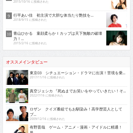
2015/10/16 に投稿された
行平あい佳 初主演で大胆な体当たり艶技を…
2018/9/15 に投稿された
青山ひかる 童顔柔らかＩカップは天下無敵の破壊
力！...
2015/2/16 に投稿された
オススメインタビュー
東京03 シチュエーション・ドラマに出演！苦境を乗...
2017/11/16 に投稿された
真空ジェシカ 『死ぬまでお笑いをやっていきたい！そ...
2022/7/16 に投稿された
ロザン クイズ番組でもお馴染み！高学歴芸人として
ブ...
2009/12/16 に投稿された
有野晋哉 ゲーム・アニメ・漫画・アイドルに精通！
単...