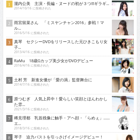
瀧内公美 主演・長編・ヌードの初が３つ!!!ギラギ...
2014/10/16 に投稿された
雨宮留菜さん 「ミスヤンチャン2016」参戦！マ
ル...
2016/5/16 に投稿された
真琴 セクシーDVDをリリースした元ひきこもり女
子...
2013/4/16 に投稿された
RaMu 18歳Gカップ美少女がDVDデビュー
2016/4/16 に投稿された
土村 芳 新進女優が「愛の渦」監督舞台に
2014/7/16 に投稿された
原つむぎ 人気上昇中！愛らしい笑顔とほんわかし
た雰...
2021/3/16 に投稿された
稀見理都 乳首残像に触手・アヘ顔・「らめぇ」……
エ...
2018/3/16 に投稿された
琴子 迫力バストを引っさげイメージデビュー！