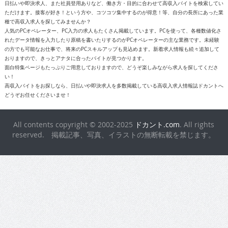
日払いや即決求人、また社員登用ありなど、働き方・目的に合わせて高収入バイトを検索してい
ただけます。接客が好き！という方や、コツコツ集中するのが得意！等、自分の長所にあった業
種で高収入求人を探してみませんか？
人気のPCオペレーター、PC入力の求人もたくさん掲載しています。PCを使って、各種数値化さ
れたデータ情報を入力したり原稿を書いたりするのがPCオペレーターの主な業務です。未経験
の方でも可能なお仕事で、将来のPCスキルアップも見込めます。新着求人情報も続々追加して
おりますので、きっとアナタに合ったバイトが見つかります。
面白特集ページもたっぷりご用意しておりますので、どうぞ楽しみながら求人を探してくださ
い！
高収入バイトをお探しなら、日払いや即決求人を多数掲載している高収入求人情報誌ドカントへ
どうぞお任せくださいませ！
All contents copyright © 2002-2025
ドカント.com
. All rights
reserved. 掲載記事、写真、イラストの無断転載を禁じます。