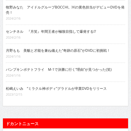
牧野みなた アイドルグループBOCCHI。￼の黄色担当がデビューDVDを発
売！
2024/2/16
センチネル 『月笑』年間王者が極致目指して爆発する!?
2024/2/16
月野もも 美貌と才能を兼ね備えた“奇跡の原石”がDVDに初挑戦！
2024/1/16
パンプキンポテトフライ M-1で決勝に行く“理由”が見つかった(笑)
2024/1/16
松嶋えいみ “ミラクル神ボディ”グラドルが卒業DVDをリリース
2023/12/15
ドカントニュース