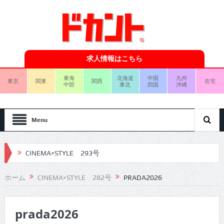
求人情報はこちら
東海
北海道
中国
九州
東京
関東
関西
在宅
中部
東北
四国
沖縄
Menu
CINEMA×STYLE 293号
CINEMA×STYLE 292号
ホーム
CINEMA×STYLE 282号
PRADA2026
CINEMA×STYLE 291号
prada2026
CINEMA×STYLE 290号