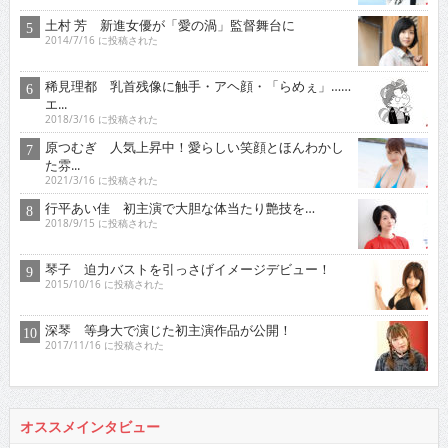
土村 芳 新進女優が「愛の渦」監督舞台に
2014/7/16 に投稿された
稀見理都 乳首残像に触手・アヘ顔・「らめぇ」……
エ...
2018/3/16 に投稿された
原つむぎ 人気上昇中！愛らしい笑顔とほんわかし
た雰...
2021/3/16 に投稿された
行平あい佳 初主演で大胆な体当たり艶技を…
2018/9/15 に投稿された
琴子 迫力バストを引っさげイメージデビュー！
2015/10/16 に投稿された
深琴 等身大で演じた初主演作品が公開！
2017/11/16 に投稿された
オススメインタビュー