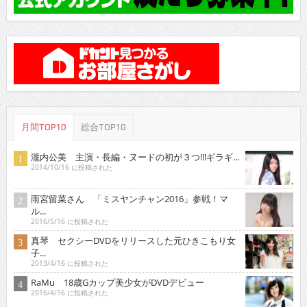
月間TOP10
総合TOP10
瀧内公美 主演・長編・ヌードの初が３つ!!!ギラギ...
2014/10/16 に投稿された
雨宮留菜さん 「ミスヤンチャン2016」参戦！マ
ル...
2016/5/16 に投稿された
真琴 セクシーDVDをリリースした元ひきこもり女
子...
2013/4/16 に投稿された
RaMu 18歳Gカップ美少女がDVDデビュー
2016/4/16 に投稿された