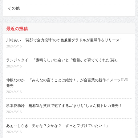
その他
最近の投稿
川村あい “笑顔で全力投球”の才色兼備グラドルが復帰作をリリース!!
2024/5/16
ランジャタイ 「素晴らしい出会いと〝癒着〟が育ててくれた(笑)」
2024/4/16
仲根なのか 「みんなの言うことは絶対！」が合言葉の新作イメージDVD
発売
2024/4/16
杉本愛莉鈴 無邪気な笑顔で魅了する…“まりり”ちゃん初トレカ発売！
2024/3/16
あぁ～しらき 男かな？女かな？「ずっとフザけていたい！」
2024/3/16