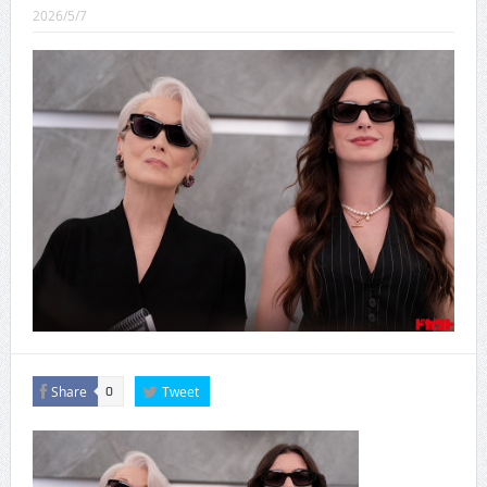
CINEMA×STYLE 289号
2026/5/7
CINEMA×STYLE 288号
CINEMA×STYLE 287号
CINEMA×STYLE 286号
CINEMA×STYLE 285号
CINEMA×STYLE 294号
Share
Tweet
0