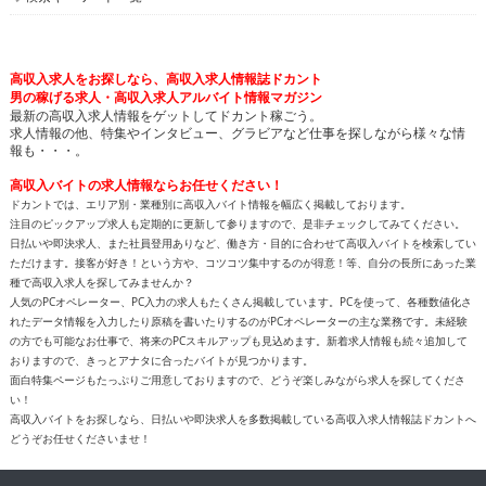
高収入求人をお探しなら、高収入求人情報誌ドカント
男の稼げる求人・高収入求人アルバイト情報マガジン
最新の高収入求人情報をゲットしてドカント稼ごう。
求人情報の他、特集やインタビュー、グラビアなど仕事を探しながら様々な情
報も・・・。
高収入バイトの求人情報ならお任せください！
ドカントでは、エリア別・業種別に高収入バイト情報を幅広く掲載しております。
注目のピックアップ求人も定期的に更新して参りますので、是非チェックしてみてください。
日払いや即決求人、また社員登用ありなど、働き方・目的に合わせて高収入バイトを検索してい
ただけます。接客が好き！という方や、コツコツ集中するのが得意！等、自分の長所にあった業
種で高収入求人を探してみませんか？
人気のPCオペレーター、PC入力の求人もたくさん掲載しています。PCを使って、各種数値化さ
れたデータ情報を入力したり原稿を書いたりするのがPCオペレーターの主な業務です。未経験
の方でも可能なお仕事で、将来のPCスキルアップも見込めます。新着求人情報も続々追加して
おりますので、きっとアナタに合ったバイトが見つかります。
面白特集ページもたっぷりご用意しておりますので、どうぞ楽しみながら求人を探してくださ
い！
高収入バイトをお探しなら、日払いや即決求人を多数掲載している高収入求人情報誌ドカントへ
どうぞお任せくださいませ！