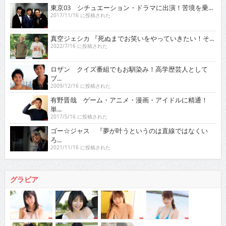
東京03 シチュエーション・ドラマに出演！苦境を乗...
2017/11/16 に投稿された
真空ジェシカ 『死ぬまでお笑いをやっていきたい！そ...
2022/7/16 に投稿された
ロザン クイズ番組でもお馴染み！高学歴芸人として
ブ...
2009/12/16 に投稿された
有野晋哉 ゲーム・アニメ・漫画・アイドルに精通！
単...
2017/5/16 に投稿された
ゴー☆ジャス 『夢が叶うというのは直線ではなくい
ろ...
2021/11/16 に投稿された
グラビア