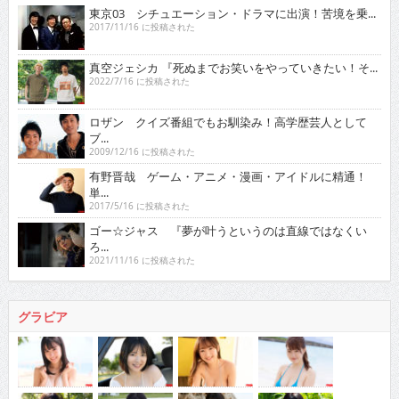
東京03 シチュエーション・ドラマに出演！苦境を乗...
2017/11/16 に投稿された
真空ジェシカ 『死ぬまでお笑いをやっていきたい！そ...
2022/7/16 に投稿された
ロザン クイズ番組でもお馴染み！高学歴芸人として
ブ...
2009/12/16 に投稿された
有野晋哉 ゲーム・アニメ・漫画・アイドルに精通！
単...
2017/5/16 に投稿された
ゴー☆ジャス 『夢が叶うというのは直線ではなくい
ろ...
2021/11/16 に投稿された
グラビア