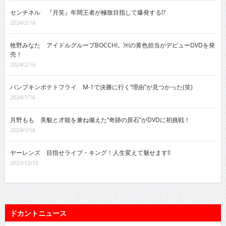
センチネル 『月笑』年間王者が極致目指して爆発する!?
2024/2/16
牧野みなた アイドルグループBOCCHI。￼の黄色担当がデビューDVDを発
売！
2024/2/16
パンプキンポテトフライ M-1で決勝に行く“理由”が見つかった(笑)
2024/1/16
月野もも 美貌と才能を兼ね備えた“奇跡の原石”がDVDに初挑戦！
2024/1/16
ヤーレンズ 目指せライブ・キング！人生変えて魅せます!!
2023/12/15
ドカントニュース