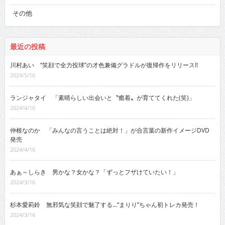
その他
最近の投稿
川村あい “笑顔で全力投球”の才色兼備グラドルが復帰作をリリース!!
2024/5/16
ランジャタイ 「素晴らしい出会いと〝癒着〟が育ててくれた(笑)」
2024/4/16
仲根なのか 「みんなの言うことは絶対！」が合言葉の新作イメージDVD
発売
2024/4/16
あぁ～しらき 男かな？女かな？「ずっとフザけていたい！」
2024/3/16
杉本愛莉鈴 無邪気な笑顔で魅了する…“まりり”ちゃん初トレカ発売！
2024/3/16