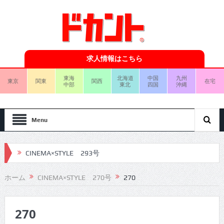
求人情報はこちら
東海
北海道
中国
九州
東京
関東
関西
在宅
中部
東北
四国
沖縄
Menu
CINEMA×STYLE 293号
CINEMA×STYLE 292号
ホーム
CINEMA×STYLE 270号
270
CINEMA×STYLE 291号
CINEMA×STYLE 290号
270
CINEMA×STYLE 289号