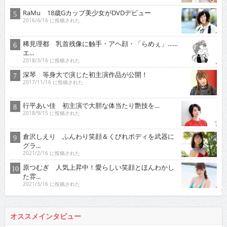
RaMu 18歳Gカップ美少女がDVDデビュー
2016/4/16 に投稿された
稀見理都 乳首残像に触手・アヘ顔・「らめぇ」……
エ...
2018/3/16 に投稿された
深琴 等身大で演じた初主演作品が公開！
2017/11/16 に投稿された
行平あい佳 初主演で大胆な体当たり艶技を…
2018/9/15 に投稿された
倉沢しえり ふんわり笑顔＆くびれボディを武器に
グラ...
2021/2/16 に投稿された
原つむぎ 人気上昇中！愛らしい笑顔とほんわかし
た雰...
2021/3/16 に投稿された
オススメインタビュー