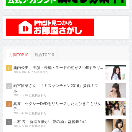
月間TOP10
総合TOP10
瀧内公美 主演・長編・ヌードの初が３つ!!!ギラギ...
2014/10/16 に投稿された
雨宮留菜さん 「ミスヤンチャン2016」参戦！マ
ル...
2016/5/16 に投稿された
真琴 セクシーDVDをリリースした元ひきこもり女
子...
2013/4/16 に投稿された
土村 芳 新進女優が「愛の渦」監督舞台に
2014/7/16 に投稿された