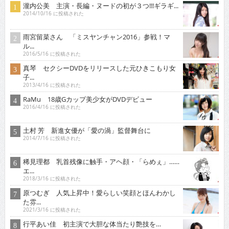
瀧内公美 主演・長編・ヌードの初が３つ!!!ギラギ...
2014/10/16 に投稿された
雨宮留菜さん 「ミスヤンチャン2016」参戦！マ
ル...
2016/5/16 に投稿された
真琴 セクシーDVDをリリースした元ひきこもり女
子...
2013/4/16 に投稿された
RaMu 18歳Gカップ美少女がDVDデビュー
2016/4/16 に投稿された
土村 芳 新進女優が「愛の渦」監督舞台に
2014/7/16 に投稿された
稀見理都 乳首残像に触手・アヘ顔・「らめぇ」……
エ...
2018/3/16 に投稿された
原つむぎ 人気上昇中！愛らしい笑顔とほんわかし
た雰...
2021/3/16 に投稿された
行平あい佳 初主演で大胆な体当たり艶技を…