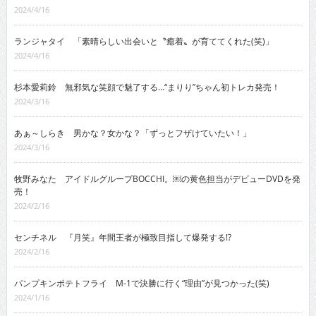
2024/4/16
ランジャタイ 「素晴らしい出会いと〝癒着〟が育ててくれた(笑)」
2024/4/16
杉本愛莉鈴 無邪気な笑顔で魅了する…“まりり”ちゃん初トレカ発売！
2024/3/16
あぁ～しらき 男かな？女かな？「ずっとフザけていたい！」
2024/3/16
牧野みなた アイドルグループBOCCHI。￼の黄色担当がデビューDVDを発
売！
2024/2/16
センチネル 『月笑』年間王者が極致目指して爆発する!?
2024/2/16
パンプキンポテトフライ M-1で決勝に行く“理由”が見つかった(笑)
2024/1/16