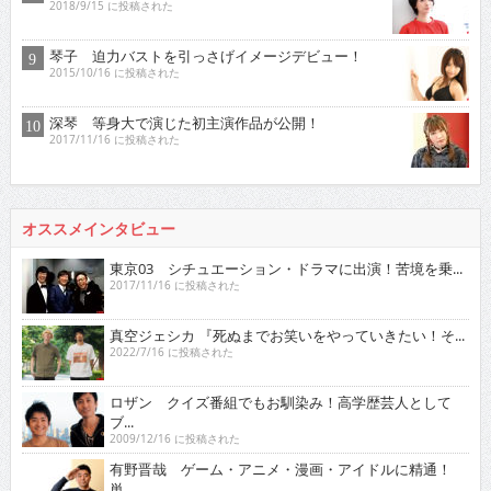
2018/9/15 に投稿された
琴子 迫力バストを引っさげイメージデビュー！
2015/10/16 に投稿された
深琴 等身大で演じた初主演作品が公開！
2017/11/16 に投稿された
オススメインタビュー
東京03 シチュエーション・ドラマに出演！苦境を乗...
2017/11/16 に投稿された
真空ジェシカ 『死ぬまでお笑いをやっていきたい！そ...
2022/7/16 に投稿された
ロザン クイズ番組でもお馴染み！高学歴芸人として
ブ...
2009/12/16 に投稿された
有野晋哉 ゲーム・アニメ・漫画・アイドルに精通！
単...