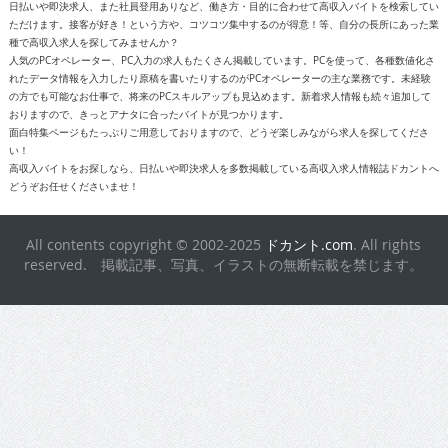
日払いや即決求人、また社員登用ありなど、働き方・目的に合わせて高収入バイトを検索してい
ただけます。接客が好き！という方や、コツコツ集中するのが得意！等、自分の長所にあった業
種で高収入求人を探してみませんか？
人気のPCオペレーター、PC入力の求人もたくさん掲載しています。PCを使って、各種数値化さ
れたデータ情報を入力したり原稿を書いたりするのがPCオペレーターの主な業務です。未経験
の方でも可能なお仕事で、将来のPCスキルアップも見込めます。新着求人情報も続々追加して
おりますので、きっとアナタに合ったバイトが見つかります。
面白特集ページもたっぷりご用意しておりますので、どうぞ楽しみながら求人を探してくださ
い！
高収入バイトをお探しなら、日払いや即決求人を多数掲載している高収入求人情報誌ドカントへ
どうぞお任せくださいませ！
All contents copyright © 2002-2025
ドカント.com
. All rights
reserved. 掲載記事、写真、イラストの無断転載を禁じます。