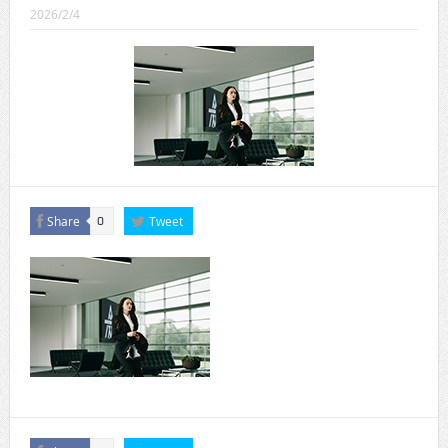
CINEMA×STYLE 289号
2026/2/4
CINEMA×STYLE 288号
CINEMA×STYLE 287号
CINEMA×STYLE 286号
CINEMA×STYLE 285号
CINEMA×STYLE 294号
Share
Tweet
0