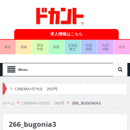
求人情報はこちら
東海
北海道
中国
九州
東京
関東
関西
在宅
中部
東北
四国
沖縄
Menu
CINEMA×STYLE 293号
CINEMA×STYLE 292号
ホーム
CINEMA×STYLE 266号
266_BUGONIA3
CINEMA×STYLE 291号
266_bugonia3
CINEMA×STYLE 290号