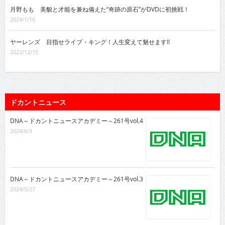
月野もも 美貌と才能を兼ね備えた“奇跡の原石”がDVDに初挑戦！
2024/1/16
ヤーレンズ 目指せライブ・キング！人生変えて魅せます!!
2023/12/15
ドカントニュース
DNA～ドカントニュースアカデミー～261号vol.4
2024/6/3
DNA～ドカントニュースアカデミー～261号vol.3
2024/5/27