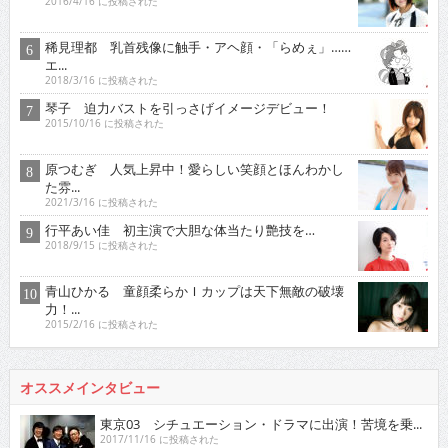
2016/4/16 に投稿された
稀見理都 乳首残像に触手・アヘ顔・「らめぇ」……
エ...
2018/3/16 に投稿された
琴子 迫力バストを引っさげイメージデビュー！
2015/10/16 に投稿された
原つむぎ 人気上昇中！愛らしい笑顔とほんわかし
た雰...
2021/3/16 に投稿された
行平あい佳 初主演で大胆な体当たり艶技を…
2018/9/15 に投稿された
青山ひかる 童顔柔らかＩカップは天下無敵の破壊
力！...
2015/2/16 に投稿された
オススメインタビュー
東京03 シチュエーション・ドラマに出演！苦境を乗...
2017/11/16 に投稿された