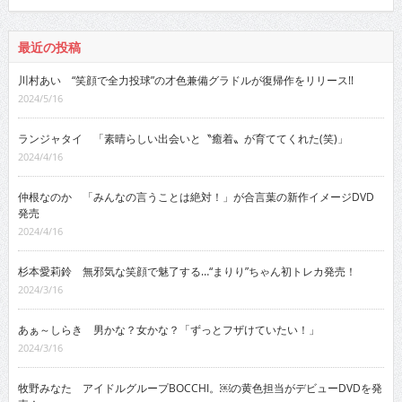
最近の投稿
川村あい “笑顔で全力投球”の才色兼備グラドルが復帰作をリリース!!
2024/5/16
ランジャタイ 「素晴らしい出会いと〝癒着〟が育ててくれた(笑)」
2024/4/16
仲根なのか 「みんなの言うことは絶対！」が合言葉の新作イメージDVD
発売
2024/4/16
杉本愛莉鈴 無邪気な笑顔で魅了する…“まりり”ちゃん初トレカ発売！
2024/3/16
あぁ～しらき 男かな？女かな？「ずっとフザけていたい！」
2024/3/16
牧野みなた アイドルグループBOCCHI。￼の黄色担当がデビューDVDを発