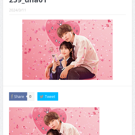
CINEMA×STYLE 289号
2024/3/11
CINEMA×STYLE 288号
CINEMA×STYLE 287号
CINEMA×STYLE 286号
CINEMA×STYLE 285号
CINEMA×STYLE 294号
Share
Tweet
0