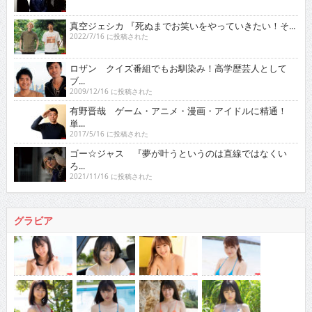
真空ジェシカ 『死ぬまでお笑いをやっていきたい！そ...
2022/7/16 に投稿された
ロザン クイズ番組でもお馴染み！高学歴芸人として
ブ...
2009/12/16 に投稿された
有野晋哉 ゲーム・アニメ・漫画・アイドルに精通！
単...
2017/5/16 に投稿された
ゴー☆ジャス 『夢が叶うというのは直線ではなくい
ろ...
2021/11/16 に投稿された
グラビア