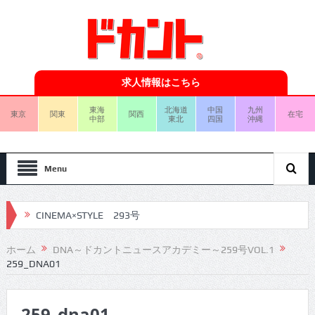
求人情報はこちら
東海
北海道
中国
九州
東京
関東
関西
在宅
中部
東北
四国
沖縄
Menu
CINEMA×STYLE 293号
CINEMA×STYLE 292号
ホーム
DNA～ドカントニュースアカデミー～259号VOL.1
259_DNA01
CINEMA×STYLE 291号
CINEMA×STYLE 290号
259_dna01