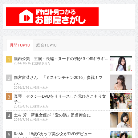
月間TOP10
総合TOP10
瀧内公美 主演・長編・ヌードの初が３つ!!!ギラギ...
2014/10/16 に投稿された
雨宮留菜さん 「ミスヤンチャン2016」参戦！マ
ル...
2016/5/16 に投稿された
真琴 セクシーDVDをリリースした元ひきこもり女
子...
2013/4/16 に投稿された
土村 芳 新進女優が「愛の渦」監督舞台に
2014/7/16 に投稿された
RaMu 18歳Gカップ美少女がDVDデビュー