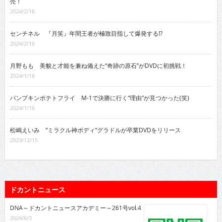
売！
2024/2/16
センチネル 『月笑』年間王者が極致目指して爆発する!?
2024/2/16
月野もも 美貌と才能を兼ね備えた“奇跡の原石”がDVDに初挑戦！
2024/1/16
パンプキンポテトフライ M-1で決勝に行く“理由”が見つかった(笑)
2024/1/16
松嶋えいみ “ミラクル神ボディ”グラドルが卒業DVDをリリース
2023/12/15
ドカントニュース
DNA～ドカントニュースアカデミー～261号vol.4
2024/6/3