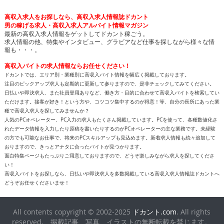
高収入求人をお探しなら、高収入求人情報誌ドカント
男の稼げる求人・高収入求人アルバイト情報マガジン
最新の高収入求人情報をゲットしてドカント稼ごう。
求人情報の他、特集やインタビュー、グラビアなど仕事を探しながら様々な情
報も・・・。
高収入バイトの求人情報ならお任せください！
ドカントでは、エリア別・業種別に高収入バイト情報を幅広く掲載しております。
注目のピックアップ求人も定期的に更新して参りますので、是非チェックしてみてください。
日払いや即決求人、また社員登用ありなど、働き方・目的に合わせて高収入バイトを検索してい
ただけます。接客が好き！という方や、コツコツ集中するのが得意！等、自分の長所にあった業
種で高収入求人を探してみませんか？
人気のPCオペレーター、PC入力の求人もたくさん掲載しています。PCを使って、各種数値化さ
れたデータ情報を入力したり原稿を書いたりするのがPCオペレーターの主な業務です。未経験
の方でも可能なお仕事で、将来のPCスキルアップも見込めます。新着求人情報も続々追加して
おりますので、きっとアナタに合ったバイトが見つかります。
面白特集ページもたっぷりご用意しておりますので、どうぞ楽しみながら求人を探してくださ
い！
高収入バイトをお探しなら、日払いや即決求人を多数掲載している高収入求人情報誌ドカントへ
どうぞお任せくださいませ！
All contents copyright © 2002-2025
ドカント.com
. All rights
reserved. 掲載記事、写真、イラストの無断転載を禁じます。