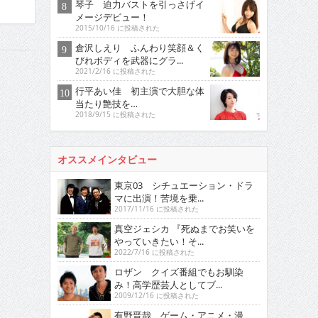
琴子 迫力バストを引っさげイ
メージデビュー！
2015/10/16 に投稿された
倉沢しえり ふんわり笑顔＆く
びれボディを武器にグラ...
2021/2/16 に投稿された
行平あい佳 初主演で大胆な体
当たり艶技を…
2018/9/15 に投稿された
オススメインタビュー
東京03 シチュエーション・ドラ
マに出演！苦境を乗...
2017/11/16 に投稿された
真空ジェシカ 『死ぬまでお笑いを
やっていきたい！そ...
2022/7/16 に投稿された
ロザン クイズ番組でもお馴染
み！高学歴芸人としてブ...
2009/12/16 に投稿された
有野晋哉 ゲーム・アニメ・漫