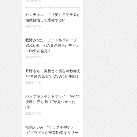
2024/3/16
センチネル 『月笑』年間王者が
極致目指して爆発する!?
2024/2/16
牧野みなた アイドルグループ
BOCCHI。￼の黄色担当がデビュ
ーDVDを発売！
2024/2/16
月野もも 美貌と才能を兼ね備え
た“奇跡の原石”がDVDに初挑戦！
2024/1/16
パンプキンポテトフライ M-1で
決勝に行く“理由”が見つかった
(笑)
2024/1/16
松嶋えいみ “ミラクル神ボデ
ィ”グラドルが卒業DVDをリリー