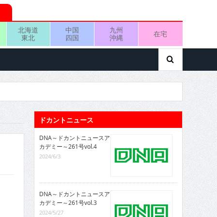
北海道
中国
九州
在宅
東北
四国
沖縄
ドカントニュース
DNA～ドカントニュースア
カデミー～261号vol.4
2024/6/3
DNA～ドカントニュースア
カデミー～261号vol.3
2024/5/27