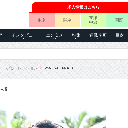
求人情報はこちら
東海
東京
関東
関西
中部
ア
インタビュー
エンタメ
特集
連載企画
目次
ールズ@コレクション
259_SAHARA-3
-3