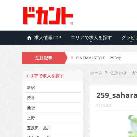
求人情報TOP
エリアで求人を探す
グラビ
注目記事
CINEMA×STYLE 293号
CINEMA×STYLE 292号
ホーム
佐原ゆき ガ
エリアで求人を探す
CINEMA×STYLE 291号
新宿
259_sahara
CINEMA×STYLE 290号
渋谷
CINEMA×STYLE 289号
2024/3/8
池袋
CINEMA×STYLE 288号
上野
五反田・品川
CINEMA×STYLE 287号