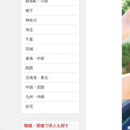
錦糸町・小岩
CINEMA×STYLE 286号
都下
CINEMA×STYLE 285号
神奈川
CINEMA×STYLE 294号
埼玉
千葉
茨城
東海・中部
関西
北海道・東北
中国・四国
九州・沖縄
在宅
職種・業種で求人を探す