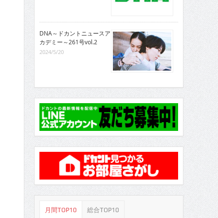
DNA～ドカントニュースア
カデミー～261号vol.2
2024/5/20
月間TOP10
総合TOP10