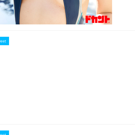
eet
eet