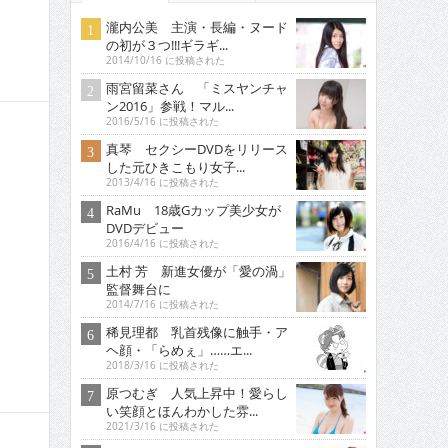
瀧内公美 主演・長編・ヌード
の初が３つ!!!ギラギ...
2014/10/16 に投稿された
雨宮留菜さん 「ミスヤンチャ
ン2016」参戦！マル...
2016/5/16 に投稿された
真琴 セクシーDVDをリリース
した元ひきこもり女子...
2013/4/16 に投稿された
RaMu 18歳Gカップ美少女が
DVDデビュー
2016/4/16 に投稿された
土村 芳 新進女優が「愛の渦」
監督舞台に
2014/7/16 に投稿された
稀見理都 乳首残像に触手・ア
ヘ顔・「らめぇ」……エ...
2018/3/16 に投稿された
原つむぎ 人気上昇中！愛らし
い笑顔とほんわかした雰...
2021/3/16 に投稿された