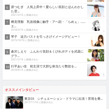
原つむぎ 人気上昇中！愛らしい笑顔とほんわかし
た雰...
2021/3/16 に投稿された
稀見理都 乳首残像に触手・アヘ顔・「らめぇ」……
エ...
2018/3/16 に投稿された
琴子 迫力バストを引っさげイメージデビュー！
2015/10/16 に投稿された
倉沢しえり ふんわり笑顔＆くびれボディを武器に
グラ...
2021/2/16 に投稿された
行平あい佳 初主演で大胆な体当たり艶技を…
2018/9/15 に投稿された
オススメインタビュー
東京03 シチュエーション・ドラマに出演！苦境を乗...
2017/11/16 に投稿された