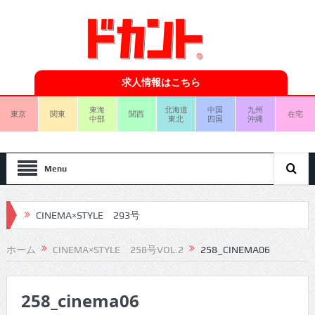
求人情報はこちら
東海
北海道
中国
九州
東京
関東
関西
在宅
中部
東北
四国
沖縄
Menu
CINEMA×STYLE 293号
CINEMA×STYLE 292号
ホーム
CINEMA×STYLE 258号VOL.2
258_CINEMA06
CINEMA×STYLE 291号
258_cinema06
CINEMA×STYLE 290号