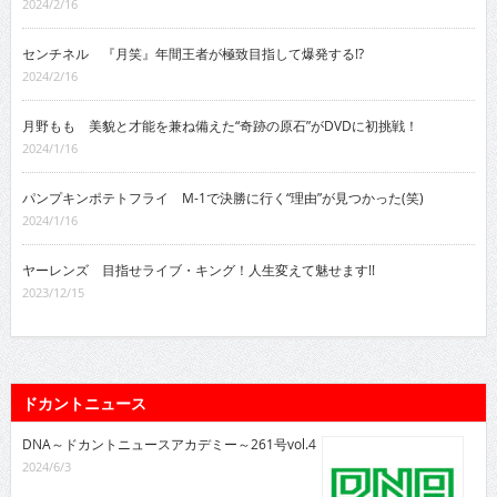
2024/2/16
センチネル 『月笑』年間王者が極致目指して爆発する!?
2024/2/16
月野もも 美貌と才能を兼ね備えた“奇跡の原石”がDVDに初挑戦！
2024/1/16
パンプキンポテトフライ M-1で決勝に行く“理由”が見つかった(笑)
2024/1/16
ヤーレンズ 目指せライブ・キング！人生変えて魅せます!!
2023/12/15
ドカントニュース
DNA～ドカントニュースアカデミー～261号vol.4
2024/6/3