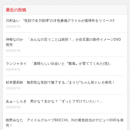
最近の投稿
川村あい “笑顔で全力投球”の才色兼備グラドルが復帰作をリリース!!
2024/5/16
仲根なのか 「みんなの言うことは絶対！」が合言葉の新作イメージDVD
発売
2024/4/16
ランジャタイ 「素晴らしい出会いと〝癒着〟が育ててくれた(笑)」
2024/4/16
杉本愛莉鈴 無邪気な笑顔で魅了する…“まりり”ちゃん初トレカ発売！
2024/3/16
あぁ～しらき 男かな？女かな？「ずっとフザけていたい！」
2024/3/16
牧野みなた アイドルグループBOCCHI。￼の黄色担当がデビューDVDを発
売！