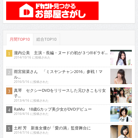
月間TOP10
総合TOP10
瀧内公美 主演・長編・ヌードの初が３つ!!!ギラギ...
2014/10/16 に投稿された
雨宮留菜さん 「ミスヤンチャン2016」参戦！マ
ル...
2016/5/16 に投稿された
真琴 セクシーDVDをリリースした元ひきこもり女
子...
2013/4/16 に投稿された
RaMu 18歳Gカップ美少女がDVDデビュー
2016/4/16 に投稿された
土村 芳 新進女優が「愛の渦」監督舞台に
2014/7/16 に投稿された