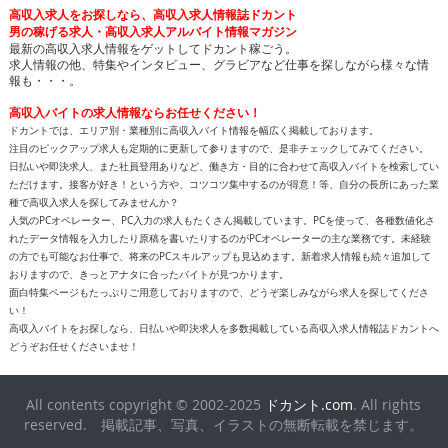
高収入求人をお探しなら、高収入求人情報誌ドカント
男の稼げる求人・高収入求人アルバイト情報マガジン
最新の高収入求人情報をゲットしてドカント稼ごう。
求人情報の他、特集やインタビュー、グラビアなど仕事を探しながら様々な情
報も・・・。
高収入バイトの求人情報ならお任せください！
ドカントでは、エリア別・業種別に高収入バイト情報を幅広く掲載しております。
注目のピックアップ求人も定期的に更新して参りますので、是非チェックしてみてください。
日払いや即決求人、また社員登用ありなど、働き方・目的に合わせて高収入バイトを検索してい
ただけます。接客が好き！という方や、コツコツ集中するのが得意！等、自分の長所にあった業
種で高収入求人を探してみませんか？
人気のPCオペレーター、PC入力の求人もたくさん掲載しています。PCを使って、各種数値化さ
れたデータ情報を入力したり原稿を書いたりするのがPCオペレーターの主な業務です。未経験
の方でも可能なお仕事で、将来のPCスキルアップも見込めます。新着求人情報も続々追加して
おりますので、きっとアナタに合ったバイトが見つかります。
面白特集ページもたっぷりご用意しておりますので、どうぞ楽しみながら求人を探してくださ
い！
高収入バイトをお探しなら、日払いや即決求人を多数掲載している高収入求人情報誌ドカントへ
どうぞお任せくださいませ！
All contents copyright © 2002-2025
ドカント.com
. All rights
reserved. 掲載記事、写真、イラストの無断転載を禁じます。