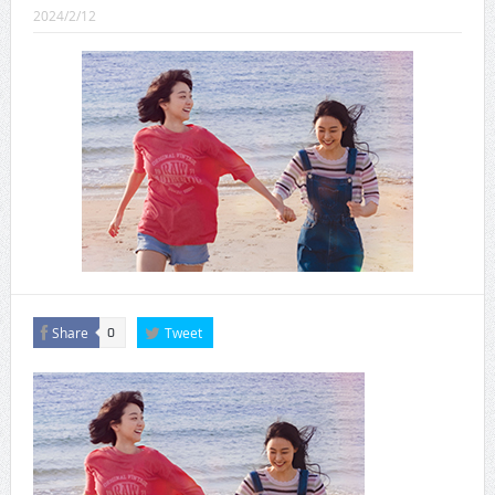
CINEMA×STYLE 289号
2024/2/12
CINEMA×STYLE 288号
CINEMA×STYLE 287号
CINEMA×STYLE 286号
CINEMA×STYLE 285号
CINEMA×STYLE 294号
Share
Tweet
0