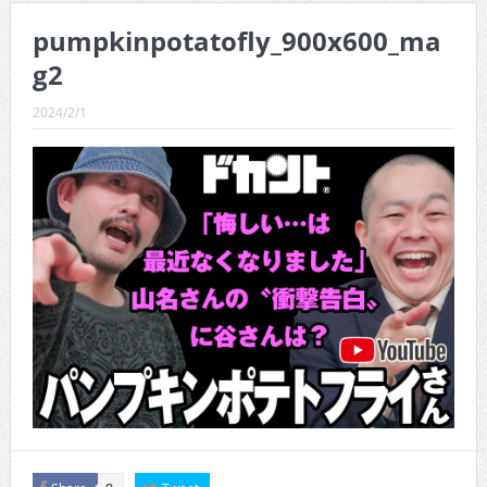
CINEMA×STYLE 289号
pumpkinpotatofly_900x600_ma
CINEMA×STYLE 288号
g2
CINEMA×STYLE 287号
2024/2/1
CINEMA×STYLE 286号
CINEMA×STYLE 285号
CINEMA×STYLE 294号