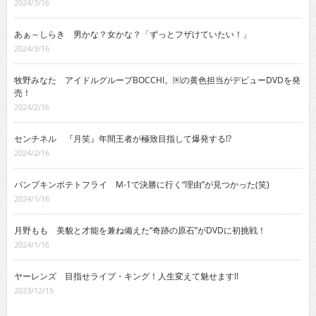
2024/3/16
あぁ～しらき 男かな？女かな？「ずっとフザけていたい！」
2024/3/16
牧野みなた アイドルグループBOCCHI。￼の黄色担当がデビューDVDを発
売！
2024/2/16
センチネル 『月笑』年間王者が極致目指して爆発する!?
2024/2/16
パンプキンポテトフライ M-1で決勝に行く“理由”が見つかった(笑)
2024/1/16
月野もも 美貌と才能を兼ね備えた“奇跡の原石”がDVDに初挑戦！
2024/1/16
ヤーレンズ 目指せライブ・キング！人生変えて魅せます!!
2023/12/15