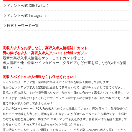
ドカント公式 X(旧Twitter)
ドカント公式 Instagram
検索キーワード一覧
高収入求人をお探しなら、高収入求人情報誌ドカント
男の稼げる求人・高収入求人アルバイト情報マガジン
最新の高収入求人情報をゲットしてドカント稼ごう。
求人情報の他、特集やインタビュー、グラビアなど仕事を探しながら様々な情
報も・・・。
高収入バイトの求人情報ならお任せください！
ドカントでは、エリア別・業種別に高収入バイト情報を幅広く掲載しております。
注目のピックアップ求人も定期的に更新して参りますので、是非チェックしてみてください。
日払いや即決求人、また社員登用ありなど、働き方・目的に合わせて高収入バイトを検索してい
ただけます。接客が好き！という方や、コツコツ集中するのが得意！等、自分の長所にあった業
種で高収入求人を探してみませんか？
人気のPCオペレーター、PC入力の求人もたくさん掲載しています。PCを使って、各種数値化さ
れたデータ情報を入力したり原稿を書いたりするのがPCオペレーターの主な業務です。未経験
の方でも可能なお仕事で、将来のPCスキルアップも見込めます。新着求人情報も続々追加して
おりますので、きっとアナタに合ったバイトが見つかります。
面白特集ページもたっぷりご用意しておりますので、どうぞ楽しみながら求人を探してくださ