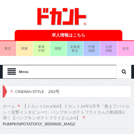
求人情報はこちら
東海
北海道
中国
九州
東京
関東
関西
在宅
中部
東北
四国
沖縄
Menu
CINEMA×STYLE 293号
CINEMA×STYLE 292号
ホーム
【ドカントCH.#304】ドカント24年2月号「教えてパイセ
ン！直撃インタビュー!!」パンプキンポテトフライさんの動画第2
CINEMA×STYLE 291号
弾！【パンプキンポテトフライさん2/4】
PUMPKINPOTATOFLY_900X600_MAG2
CINEMA×STYLE 290号