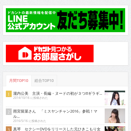
月間TOP10
総合TOP10
瀧内公美 主演・長編・ヌードの初が３つ!!!ギラギ...
2014/10/16 に投稿された
雨宮留菜さん 「ミスヤンチャン2016」参戦！マ
ル...
2016/5/16 に投稿された
真琴 セクシーDVDをリリースした元ひきこもり女