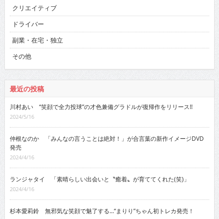
クリエイティブ
ドライバー
副業・在宅・独立
その他
最近の投稿
川村あい “笑顔で全力投球”の才色兼備グラドルが復帰作をリリース!!
2024/5/16
仲根なのか 「みんなの言うことは絶対！」が合言葉の新作イメージDVD
発売
2024/4/16
ランジャタイ 「素晴らしい出会いと〝癒着〟が育ててくれた(笑)」
2024/4/16
杉本愛莉鈴 無邪気な笑顔で魅了する…“まりり”ちゃん初トレカ発売！