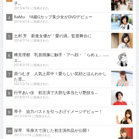
子...
2013/4/16 に投稿された
RaMu 18歳Gカップ美少女がDVDデビュー
2016/4/16 に投稿された
土村 芳 新進女優が「愛の渦」監督舞台に
2014/7/16 に投稿された
稀見理都 乳首残像に触手・アヘ顔・「らめぇ」……
エ...
2018/3/16 に投稿された
原つむぎ 人気上昇中！愛らしい笑顔とほんわかし
た雰...
2021/3/16 に投稿された
行平あい佳 初主演で大胆な体当たり艶技を…
2018/9/15 に投稿された
琴子 迫力バストを引っさげイメージデビュー！
2015/10/16 に投稿された
深琴 等身大で演じた初主演作品が公開！
2017/11/16 に投稿された