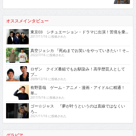
オススメインタビュー
東京03 シチュエーション・ドラマに出演！苦境を乗...
2017/11/16 に投稿された
真空ジェシカ 『死ぬまでお笑いをやっていきたい！そ...
2022/7/16 に投稿された
ロザン クイズ番組でもお馴染み！高学歴芸人として
ブ...
2009/12/16 に投稿された
有野晋哉 ゲーム・アニメ・漫画・アイドルに精通！
単...
2017/5/16 に投稿された
ゴー☆ジャス 『夢が叶うというのは直線ではなくい
ろ...
2021/11/16 に投稿された
グラビア