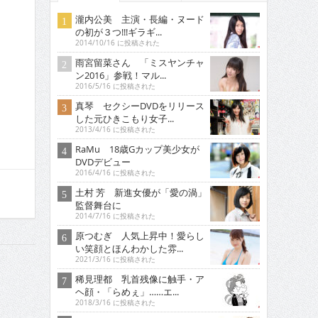
瀧内公美 主演・長編・ヌード
の初が３つ!!!ギラギ...
2014/10/16 に投稿された
雨宮留菜さん 「ミスヤンチャ
ン2016」参戦！マル...
2016/5/16 に投稿された
真琴 セクシーDVDをリリース
した元ひきこもり女子...
2013/4/16 に投稿された
RaMu 18歳Gカップ美少女が
DVDデビュー
2016/4/16 に投稿された
土村 芳 新進女優が「愛の渦」
監督舞台に
2014/7/16 に投稿された
原つむぎ 人気上昇中！愛らし
い笑顔とほんわかした雰...
2021/3/16 に投稿された
稀見理都 乳首残像に触手・ア
ヘ顔・「らめぇ」……エ...
2018/3/16 に投稿された