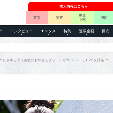
求人情報はこちら
東海
東京
関東
関西
中部
ア
インタビュー
エンタメ
特集
連載企画
目次
々しさすら漂う美貌のお姉さんグラドルが1STイメージDVDを発売