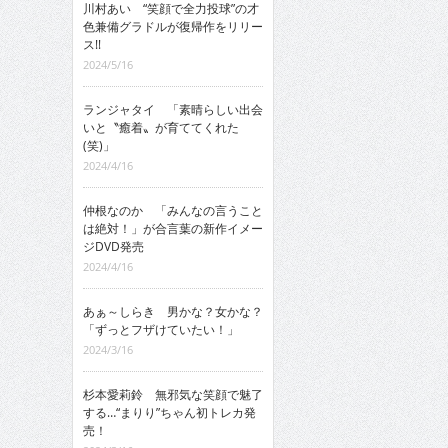
川村あい “笑顔で全力投球”の才
色兼備グラドルが復帰作をリリー
ス!!
2024/5/16
ランジャタイ 「素晴らしい出会
いと〝癒着〟が育ててくれた
(笑)」
2024/4/16
仲根なのか 「みんなの言うこと
は絶対！」が合言葉の新作イメー
ジDVD発売
2024/4/16
あぁ～しらき 男かな？女かな？
「ずっとフザけていたい！」
2024/3/16
杉本愛莉鈴 無邪気な笑顔で魅了
する…“まりり”ちゃん初トレカ発
売！