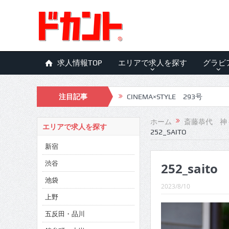
求人情報TOP
エリアで求人を探す
グラビ
注目記事
CINEMA×STYLE 293号
CINEMA×STYLE 292号
ホーム
斎藤恭代 神
エリアで求人を探す
252_SAITO
CINEMA×STYLE 291号
新宿
CINEMA×STYLE 290号
渋谷
252_saito
CINEMA×STYLE 289号
池袋
2023/8/10
CINEMA×STYLE 288号
上野
五反田・品川
CINEMA×STYLE 287号