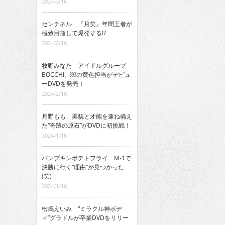
2024/3/16
センチネル 『月笑』年間王者が
極致目指して爆発する!?
2024/2/16
牧野みなた アイドルグループ
BOCCHI。￼の黄色担当がデビュ
ーDVDを発売！
2024/2/16
月野もも 美貌と才能を兼ね備え
た“奇跡の原石”がDVDに初挑戦！
2024/1/16
パンプキンポテトフライ M-1で
決勝に行く“理由”が見つかった
(笑)
2024/1/16
松嶋えいみ “ミラクル神ボデ
ィ”グラドルが卒業DVDをリリー