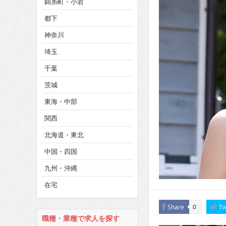
錦糸町・小岩
CINEMA×STYLE 286号
都下
CINEMA×STYLE 285号
神奈川
CINEMA×STYLE 294号
埼玉
千葉
茨城
東海・中部
関西
北海道・東北
中国・四国
九州・沖縄
在宅
Share
Tw
0
職種・業種で求人を探す