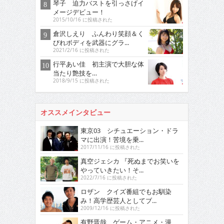
琴子 迫力バストを引っさげイ
メージデビュー！
2015/10/16 に投稿された
倉沢しえり ふんわり笑顔＆く
びれボディを武器にグラ...
2021/2/16 に投稿された
行平あい佳 初主演で大胆な体
当たり艶技を…
2018/9/15 に投稿された
オススメインタビュー
東京03 シチュエーション・ドラ
マに出演！苦境を乗...
2017/11/16 に投稿された
真空ジェシカ 『死ぬまでお笑いを
やっていきたい！そ...
2022/7/16 に投稿された
ロザン クイズ番組でもお馴染
み！高学歴芸人としてブ...
2009/12/16 に投稿された
有野晋哉 ゲーム・アニメ・漫