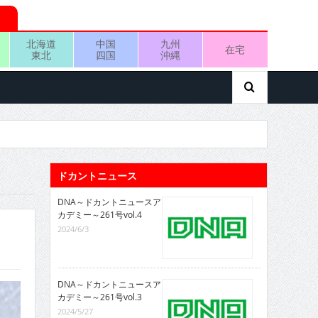
北海道
中国
九州
在宅
東北
四国
沖縄
ドカントニュース
DNA～ドカントニュースア
カデミー～261号vol.4
2024/6/3
DNA～ドカントニュースア
カデミー～261号vol.3
2024/5/27