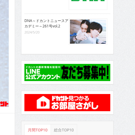
DNA～ドカントニュースア
カデミー～261号vol.2
2024/5/20
月間TOP10
総合TOP10