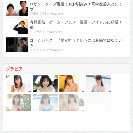
ロザン クイズ番組でもお馴染み！高学歴芸人として
ブ...
2009/12/16 に投稿された
有野晋哉 ゲーム・アニメ・漫画・アイドルに精通！
単...
2017/5/16 に投稿された
ゴー☆ジャス 『夢が叶うというのは直線ではなくい
ろ...
2021/11/16 に投稿された
グラビア