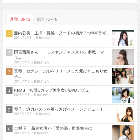
月間TOP10
総合TOP10
瀧内公美 主演・長編・ヌードの初が３つ!!!ギラギ...
2014/10/16 に投稿された
雨宮留菜さん 「ミスヤンチャン2016」参戦！マ
ル...
2016/5/16 に投稿された
真琴 セクシーDVDをリリースした元ひきこもり女
子...
2013/4/16 に投稿された
RaMu 18歳Gカップ美少女がDVDデビュー
2016/4/16 に投稿された
琴子 迫力バストを引っさげイメージデビュー！
2015/10/16 に投稿された
土村 芳 新進女優が「愛の渦」監督舞台に
2014/7/16 に投稿された