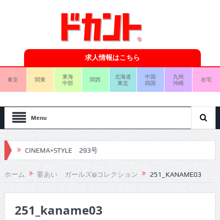
求人情報はこちら
東海
北海道
中国
九州
東京
関東
関西
在宅
中部
東北
四国
沖縄
Menu
CINEMA×STYLE 293号
CINEMA×STYLE 292号
ホーム
要あい ガールズ@コレクション
251_KANAME03
CINEMA×STYLE 291号
251_kaname03
CINEMA×STYLE 290号