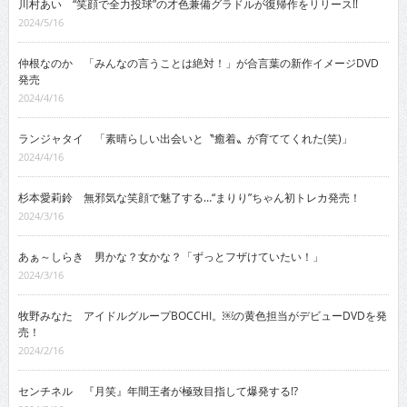
川村あい “笑顔で全力投球”の才色兼備グラドルが復帰作をリリース!!
2024/5/16
仲根なのか 「みんなの言うことは絶対！」が合言葉の新作イメージDVD
発売
2024/4/16
ランジャタイ 「素晴らしい出会いと〝癒着〟が育ててくれた(笑)」
2024/4/16
杉本愛莉鈴 無邪気な笑顔で魅了する…“まりり”ちゃん初トレカ発売！
2024/3/16
あぁ～しらき 男かな？女かな？「ずっとフザけていたい！」
2024/3/16
牧野みなた アイドルグループBOCCHI。￼の黄色担当がデビューDVDを発
売！
2024/2/16
センチネル 『月笑』年間王者が極致目指して爆発する!?