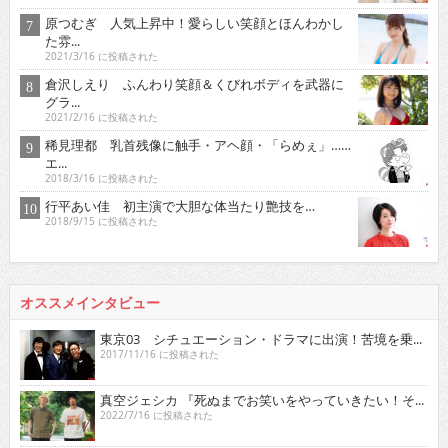
原つむぎ 人気上昇中！愛らしい笑顔とほんわかし
た雰...
2021/3/16 に投稿された
倉沢しえり ふんわり笑顔＆くびれボディを武器に
グラ...
2021/2/16 に投稿された
稀見理都 乳首残像に触手・アヘ顔・「らめぇ」……
エ...
2018/3/16 に投稿された
行平あい佳 初主演で大胆な体当たり艶技を…
2018/9/15 に投稿された
オススメインタビュー
東京03 シチュエーション・ドラマに出演！苦境を乗...
2017/11/16 に投稿された
真空ジェシカ 『死ぬまでお笑いをやっていきたい！そ...
2022/7/16 に投稿された