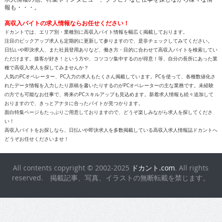
報も・・・。
高収入バイトの求人情報ならお任せください！
ドカントでは、エリア別・業種別に高収入バイト情報を幅広く掲載しております。
注目のピックアップ求人も定期的に更新して参りますので、是非チェックしてみてください。
日払いや即決求人、また社員登用ありなど、働き方・目的に合わせて高収入バイトを検索してい
ただけます。接客が好き！という方や、コツコツ集中するのが得意！等、自分の長所にあった業
種で高収入求人を探してみませんか？
人気のPCオペレーター、PC入力の求人もたくさん掲載しています。PCを使って、各種数値化さ
れたデータ情報を入力したり原稿を書いたりするのがPCオペレーターの主な業務です。未経験
の方でも可能なお仕事で、将来のPCスキルアップも見込めます。新着求人情報も続々追加して
おりますので、きっとアナタに合ったバイトが見つかります。
面白特集ページもたっぷりご用意しておりますので、どうぞ楽しみながら求人を探してくださ
い！
高収入バイトをお探しなら、日払いや即決求人を多数掲載している高収入求人情報誌ドカントへ
どうぞお任せくださいませ！
All contents copyright © 2002-2025
ドカント.com
. All rights
reserved. 掲載記事、写真、イラストの無断転載を禁じます。