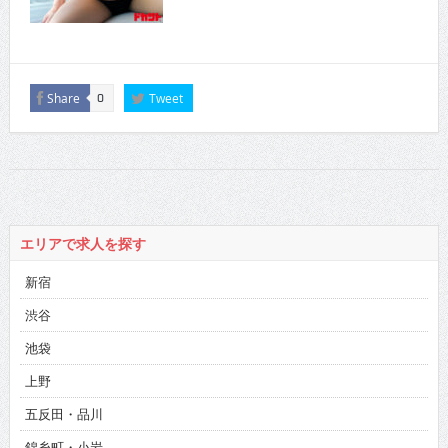
Share
Tweet
0
エリアで求人を探す
新宿
渋谷
池袋
上野
五反田・品川
錦糸町・小岩