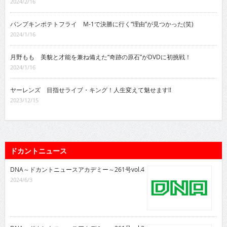
2024/2/16
パンプキンポテトフライ M-1で決勝に行く“理由”が見つかった(笑)
2024/1/16
月野もも 美貌と才能を兼ね備えた“奇跡の原石”がDVDに初挑戦！
2024/1/16
ヤーレンズ 目指せライブ・キング！人生変えて魅せます!!
2023/12/15
ドカントニュース
DNA～ドカントニュースアカデミー～261号vol.4
2024/6/3