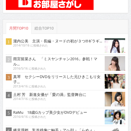
月間TOP10
総合TOP10
瀧内公美 主演・長編・ヌードの初が３つ!!!ギラギ...
2014/10/16 に投稿された
雨宮留菜さん 「ミスヤンチャン2016」参戦！マ
ル...
2016/5/16 に投稿された
真琴 セクシーDVDをリリースした元ひきこもり女
子...
2013/4/16 に投稿された
土村 芳 新進女優が「愛の渦」監督舞台に
2014/7/16 に投稿された
RaMu 18歳Gカップ美少女がDVDデビュー
2016/4/16 に投稿された
稀見理都 乳首残像に触手・アヘ顔・「らめぇ」……