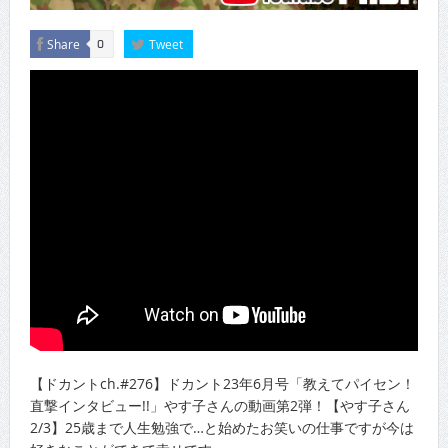
Share
Tweet
0
【ドカントch.#276】ドカント23年6月号「教えてパイセン！
直撃インタビュー!!」やす子さんの動画第2弾！【やす子さん
2/3】25歳まで人生勉強で…と始めたお笑いの仕事ですが今は