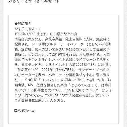
好きなことができて幸せです
◆PROFILE
やす子（やすこ）
1998年9月2日生まれ 山口県宇部市出身
本名は安井かのん。高校卒業後、陸上自衛隊に入隊。施設科に
配属され、ドーザ手(ブルドーザーオペレーター)として2年間勤
務。退官後、友人の誘いでお笑いを始めコンビとして現在の事
務所に。ピン芸人として2019年9月29日から活動を開始。元自
衛官であることを生かしたネタを武器にライブシーンで活動す
る。日本テレビ系「ぐるナイおもしろ荘2021新年SP」に出演し
て知名度が上昇。2021年1月からTBS系「サンデー・ジャポン」
のリポーターを務め、バラエティや情報番組を中心に引っ張り
だこ。KINCHO「コンバット」のCMに出演中。作詞、作曲、動
画出演、MV、監督を担当した楽曲「はじめてのきょく」は半日
余りで100万回再生と大バズり。SNSも人気でツイッターはフォ
ロワー約24.5万人、YouTube「やす子の生存報告記」のチャン
ネル登録者数は約5.6万人を誇る。
公式Twitter