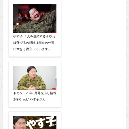
やす子 『人を信頼する＆やれ
ば伸びるの経験は現在の仕事
に大きく役立っています』
ドカント23年6月号先出し情報
249号 vol.1やす子さん