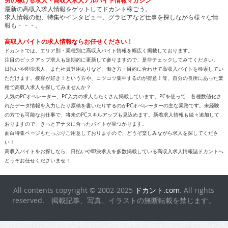
男の稼げる求人・高収入求人アルバイト情報マガジン
最新の高収入求人情報をゲットしてドカント稼ごう。
求人情報の他、特集やインタビュー、グラビアなど仕事を探しながら様々な情
報も・・・。
高収入バイトの求人情報ならお任せください！
ドカントでは、エリア別・業種別に高収入バイト情報を幅広く掲載しております。
注目のピックアップ求人も定期的に更新して参りますので、是非チェックしてみてください。
日払いや即決求人、また社員登用ありなど、働き方・目的に合わせて高収入バイトを検索してい
ただけます。接客が好き！という方や、コツコツ集中するのが得意！等、自分の長所にあった業
種で高収入求人を探してみませんか？
人気のPCオペレーター、PC入力の求人もたくさん掲載しています。PCを使って、各種数値化さ
れたデータ情報を入力したり原稿を書いたりするのがPCオペレーターの主な業務です。未経験
の方でも可能なお仕事で、将来のPCスキルアップも見込めます。新着求人情報も続々追加して
おりますので、きっとアナタに合ったバイトが見つかります。
面白特集ページもたっぷりご用意しておりますので、どうぞ楽しみながら求人を探してくださ
い！
高収入バイトをお探しなら、日払いや即決求人を多数掲載している高収入求人情報誌ドカントへ
どうぞお任せくださいませ！
All contents copyright © 2002-2025
ドカント.com
. All rights
reserved. 掲載記事、写真、イラストの無断転載を禁じます。