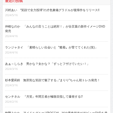
最近の投稿
川村あい “笑顔で全力投球”の才色兼備グラドルが復帰作をリリース!!
2024/5/16
仲根なのか 「みんなの言うことは絶対！」が合言葉の新作イメージDVD
発売
2024/4/16
ランジャタイ 「素晴らしい出会いと〝癒着〟が育ててくれた(笑)」
2024/4/16
あぁ～しらき 男かな？女かな？「ずっとフザけていたい！」
2024/3/16
杉本愛莉鈴 無邪気な笑顔で魅了する…“まりり”ちゃん初トレカ発売！
2024/3/16
センチネル 『月笑』年間王者が極致目指して爆発する!?
2024/2/16
牧野みなた アイドルグループBOCCHI。￼の黄色担当がデビューDVDを発