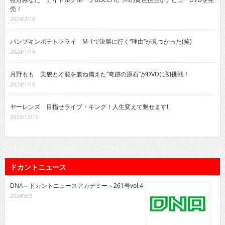
売！
2024/2/16
パンプキンポテトフライ M-1で決勝に行く“理由”が見つかった(笑)
2024/1/16
月野もも 美貌と才能を兼ね備えた“奇跡の原石”がDVDに初挑戦！
2024/1/16
ヤーレンズ 目指せライブ・キング！人生変えて魅せます!!
2023/12/15
ドカントニュース
DNA～ドカントニュースアカデミー～261号vol.4
2024/6/3