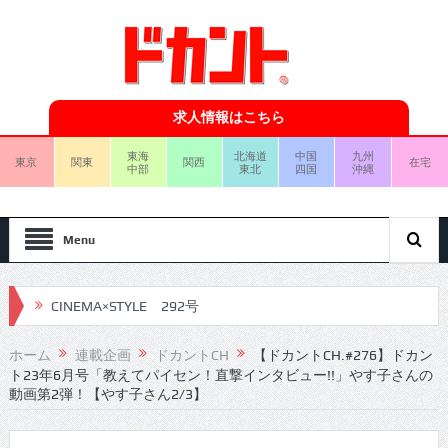
求人情報はこちら
東海
北海道
中国
九州
東京
関東
関西
在宅
中部
東北
四国
沖縄
Menu
CINEMA×STYLE 292号
CINEMA×STYLE 291号
ホーム
連載企画
ドカントCH
【ドカントCH.#276】ドカン
ト23年6月号「教えてパイセン！直撃インタビュー!!」やす子さんの
CINEMA×STYLE 290号
動画第2弾！【やす子さん2/3】
CINEMA×STYLE 289号