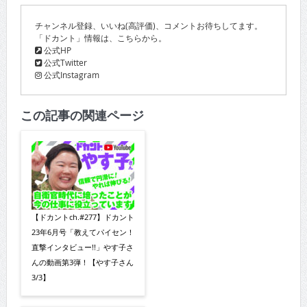
チャンネル登録、いいね(高評価)、コメントお待ちしてます。
「ドカント」情報は、こちらから。
公式HP
公式Twitter
公式Instagram
この記事の関連ページ
【ドカントch.#277】ドカント
23年6月号「教えてパイセン！
直撃インタビュー!!」やす子さ
んの動画第3弾！【やす子さん
3/3】