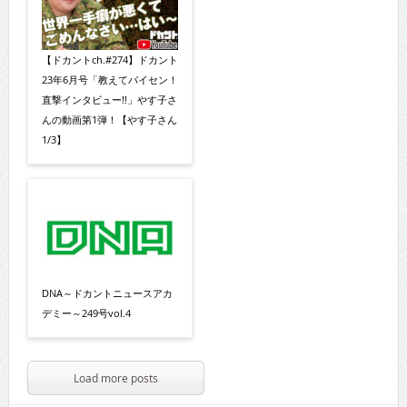
【ドカントch.#274】ドカント
23年6月号「教えてパイセン！
直撃インタビュー!!」やす子さ
んの動画第1弾！【やす子さん
1/3】
DNA～ドカントニュースアカ
デミー～249号vol.4
Load more posts