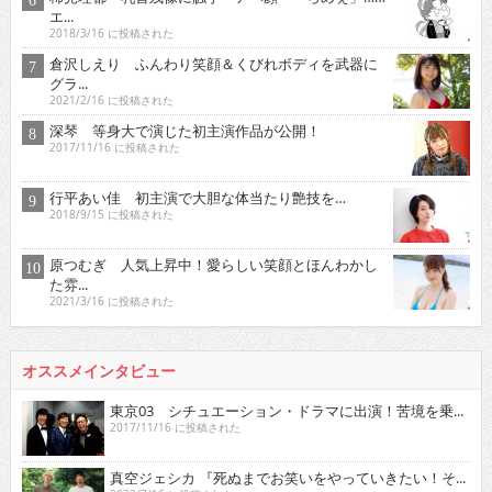
エ...
2018/3/16 に投稿された
倉沢しえり ふんわり笑顔＆くびれボディを武器に
グラ...
2021/2/16 に投稿された
深琴 等身大で演じた初主演作品が公開！
2017/11/16 に投稿された
行平あい佳 初主演で大胆な体当たり艶技を…
2018/9/15 に投稿された
原つむぎ 人気上昇中！愛らしい笑顔とほんわかし
た雰...
2021/3/16 に投稿された
オススメインタビュー
東京03 シチュエーション・ドラマに出演！苦境を乗...
2017/11/16 に投稿された
真空ジェシカ 『死ぬまでお笑いをやっていきたい！そ...