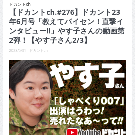
CINEMA×STYLE 288号
ドカントch
【ドカントch.#276】ドカント23
CINEMA×STYLE 287号
年6月号「教えてパイセン！直撃イ
CINEMA×STYLE 286号
ンタビュー!!」やす子さんの動画第
CINEMA×STYLE 285号
2弾！【やす子さん2/3】
CINEMA×STYLE 294号
2023/5/31
ドカントch
CINEMA×STYLE 293号