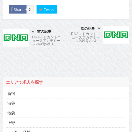
Share
Tweet
0
次の記事
前の記事
DNA～ドカントニ
DNA～ドカントニ
ュースアカデミー
ュースアカデミー
～249号vol.4
～249号vol.3
エリアで求人を探す
新宿
渋谷
池袋
上野