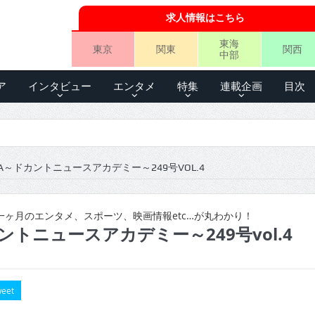
求人情報はこちら
東海
東京
関東
関西
中部
ア
インタビュー
エンタメ
特集
連載企画
目次
A～ドカントニュースアカデミー～249号VOL.4
ヶ月のエンタメ、スポーツ、映画情報etc…が丸わかり！
ントニュースアカデミー～249号vol.4
eet