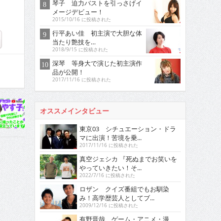
琴子 迫力バストを引っさげイ
メージデビュー！
2015/10/16 に投稿された
行平あい佳 初主演で大胆な体
当たり艶技を…
2018/9/15 に投稿された
深琴 等身大で演じた初主演作
品が公開！
2017/11/16 に投稿された
オススメインタビュー
東京03 シチュエーション・ドラ
マに出演！苦境を乗...
2017/11/16 に投稿された
真空ジェシカ 『死ぬまでお笑いを
やっていきたい！そ...
2022/7/16 に投稿された
ロザン クイズ番組でもお馴染
み！高学歴芸人としてブ...
2009/12/16 に投稿された
有野晋哉 ゲーム・アニメ・漫