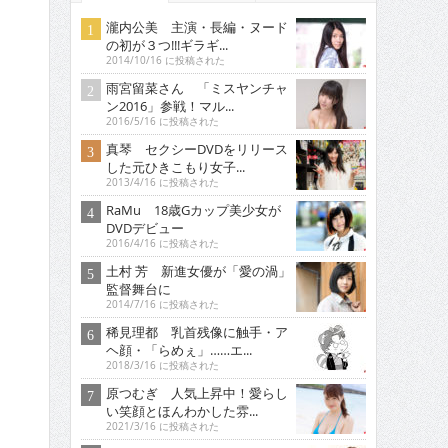
瀧内公美 主演・長編・ヌード
の初が３つ!!!ギラギ...
2014/10/16 に投稿された
雨宮留菜さん 「ミスヤンチャ
ン2016」参戦！マル...
2016/5/16 に投稿された
真琴 セクシーDVDをリリース
した元ひきこもり女子...
2013/4/16 に投稿された
RaMu 18歳Gカップ美少女が
DVDデビュー
2016/4/16 に投稿された
土村 芳 新進女優が「愛の渦」
監督舞台に
2014/7/16 に投稿された
稀見理都 乳首残像に触手・ア
ヘ顔・「らめぇ」……エ...
2018/3/16 に投稿された
原つむぎ 人気上昇中！愛らし
い笑顔とほんわかした雰...
2021/3/16 に投稿された