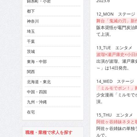
2023.6
錦糸町・小岩
CINEMA×STYLE 286号
都下
12_MON ステージ
CINEMA×STYLE 285号
舞台「鬼滅の刃」新
神奈川
CINEMA×STYLE 294号
阪本奨悟が竈門炭治郎
埼玉
て上演。
千葉
13_TUE エンタメ
茨城
波瑠×瀬戸康史×小
出演が波瑠、瀬戸康
東海・中部
～」は14日発売。
関西
14_WED ステージ
北海道・東北
「ミルモでポン！」舞
中国・四国
少女漫画「ミルモでポン
演。
九州・沖縄
在宅
15_THU エンタメ
阿佐ヶ谷姉妹ネタと
阿佐ヶ谷姉妹の単独
職種・業種で求人を探す
ルで。