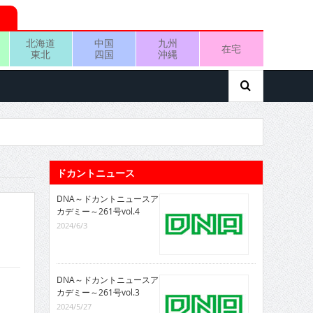
北海道
中国
九州
在宅
東北
四国
沖縄
ドカントニュース
DNA～ドカントニュースア
カデミー～261号vol.4
2024/6/3
DNA～ドカントニュースア
カデミー～261号vol.3
2024/5/27