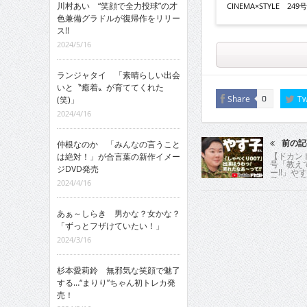
川村あい “笑顔で全力投球”の才
CINEMA×STYLE 249号v
色兼備グラドルが復帰作をリリー
ス!!
2024/5/16
ランジャタイ 「素晴らしい出会
いと〝癒着〟が育ててくれた
Share
Tw
(笑)」
0
2024/4/16
仲根なのか 「みんなの言うこと
前の記
【ドカント
は絶対！」が合言葉の新作イメー
号「教え
ジDVD発売
ー!!」や
子さん2/
2024/4/16
あぁ～しらき 男かな？女かな？
「ずっとフザけていたい！」
2024/3/16
杉本愛莉鈴 無邪気な笑顔で魅了
する…“まりり”ちゃん初トレカ発
売！