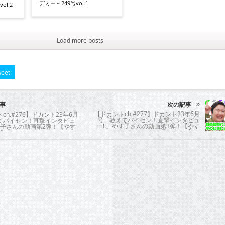
デミー～249号vol.1
ol.2
Load more posts
eet
事
次の記事
【ドカントch.#277】ドカント23年6月
ch.#276】ドカント23年6月
号「教えてパイセン！直撃インタビュ
てパイセン！直撃インタビュ
ー!!」やす子さんの動画第3弾！【やす
す子さんの動画第2弾！【やす
子さん3/3】
3】