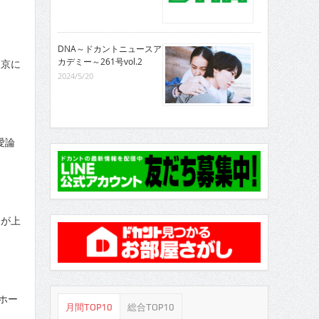
DNA～ドカントニュースア
カデミー～261号vol.2
東京に
2024/5/20
愛論
」が上
ホー
月間TOP10
総合TOP10