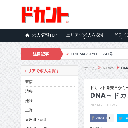
求人情報TOP
エリアで求人を探す
グラビ
注目記事
CINEMA×STYLE 293号
CINEMA×STYLE 292号
ホーム
NEWS
DN
エリアで求人を探す
CINEMA×STYLE 291号
新宿
CINEMA×STYLE 290号
ドカント発売日から一
渋谷
DNA～ドカ
CINEMA×STYLE 289号
池袋
2023/6/5
NEWS
CINEMA×STYLE 288号
上野
Share
Tw
0
五反田・品川
CINEMA×STYLE 287号