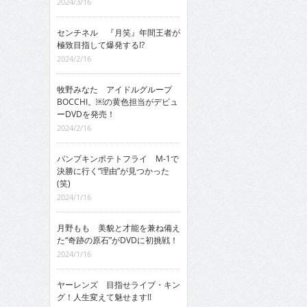
2024/3/16
センチネル 『月笑』年間王者が
極致目指して爆発する!?
2024/2/16
牧野みなた アイドルグループ
BOCCHI。￼の黄色担当がデビュ
ーDVDを発売！
2024/2/16
パンプキンポテトフライ M-1で
決勝に行く“理由”が見つかった
(笑)
2024/1/16
月野もも 美貌と才能を兼ね備え
た“奇跡の原石”がDVDに初挑戦！
2024/1/16
ヤーレンズ 目指せライブ・キン
グ！人生変えて魅せます!!