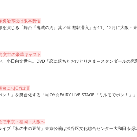
作炭治郎役は阪本奨悟
を演じる「舞台『鬼滅の刃』其ノ肆 遊郭潜入」が11、12月に大阪・
日向文世の豪華キャスト
史、小日向文世ら。DVD「恋に落ちたおひとりさま～スタンダールの恋
台に≒JOY出演
！」を舞台化する「≒JOY☆FAIRY LIVE STAGE『ミルモでポン！』
歌で東京・福岡・大阪へ
ライブ「私の中の豆苗」東京公演は渋谷区文化総合センター大和田 伝承