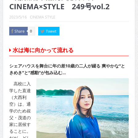
CINEMA×STYLE 289号
CINEMA×STYLE 249号vol.2
CINEMA×STYLE 288号
2023/5/16
CINEMA STYLE
CINEMA×STYLE 287号
Share
Tweet
0
CINEMA×STYLE 286号
水は海に向かって流れる
CINEMA×STYLE 285号
CINEMA×STYLE 294号
シェアハウスを舞台に年の差10歳の二人が綴る 爽やかな“と
きめき”と“感動”が包み込む…
高校に入
学した直達
（大西利
空）は、通
学のため叔
父・茂道の
家に居候す
ることに。
だが、どし