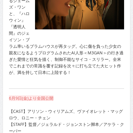
るジェーム
ズ・ワン
と、『ハロ
ウィン』
『透明人
間』のジェ
イソン・ブ
ラム率いるブラムハウスが再タッグ。心に傷を負った少女の
親友になるようプログラムされたAI人形＜M3GAN＞の行き過
ぎた愛情と狂気を描く、制御不能なサイコ・スリラー。全米
でこれまでの常識を覆す記録を次々に打ち立てた大ヒット作
が、満を持して日本に上陸する！
6月9日(金)より全国公開
【CAST】アリソン・ウィリアムズ、ヴァイオレット・マッグ
ロウ、ロニー・チェン
【STAFF】監督／ジェラルド・ジョンストン脚本／アケラ・ク
ーパー