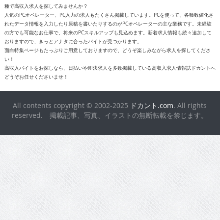
種で高収入求人を探してみませんか？
人気のPCオペレーター、PC入力の求人もたくさん掲載しています。PCを使って、各種数値化さ
れたデータ情報を入力したり原稿を書いたりするのがPCオペレーターの主な業務です。未経験
の方でも可能なお仕事で、将来のPCスキルアップも見込めます。新着求人情報も続々追加して
おりますので、きっとアナタに合ったバイトが見つかります。
面白特集ページもたっぷりご用意しておりますので、どうぞ楽しみながら求人を探してくださ
い！
高収入バイトをお探しなら、日払いや即決求人を多数掲載している高収入求人情報誌ドカントへ
どうぞお任せくださいませ！
All contents copyright © 2002-2025
ドカント.com
. All rights
reserved. 掲載記事、写真、イラストの無断転載を禁じます。