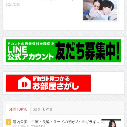
2024/5/20
月間TOP10
総合TOP10
瀧内公美 主演・長編・ヌードの初が３つ!!!ギラギ...
2014/10/16 に投稿された