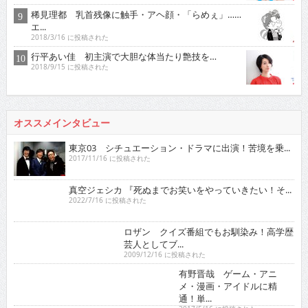
稀見理都 乳首残像に触手・アヘ顔・「らめぇ」……
エ...
2018/3/16 に投稿された
行平あい佳 初主演で大胆な体当たり艶技を…
2018/9/15 に投稿された
オススメインタビュー
東京03 シチュエーション・ドラマに出演！苦境を乗...
2017/11/16 に投稿された
真空ジェシカ 『死ぬまでお笑いをやっていきたい！そ...
2022/7/16 に投稿された
ロザン クイズ番組でもお馴染み！高学歴芸人として
ブ...
2009/12/16 に投稿された
有野晋哉 ゲーム・アニメ・漫画・アイドルに精通！
単...
2017/5/16 に投稿された