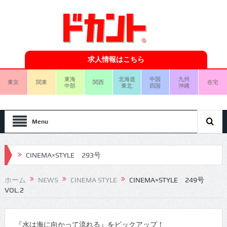
求人情報はこちら
東海
北海道
中国
九州
東京
関東
関西
在宅
中部
東北
四国
沖縄
Menu
CINEMA×STYLE 293号
CINEMA×STYLE 292号
ホーム
NEWS
CINEMA STYLE
CINEMA×STYLE 249号
VOL.2
CINEMA×STYLE 291号
CINEMA×STYLE 290号
『水は海に向かって流れる』をピックアップ！