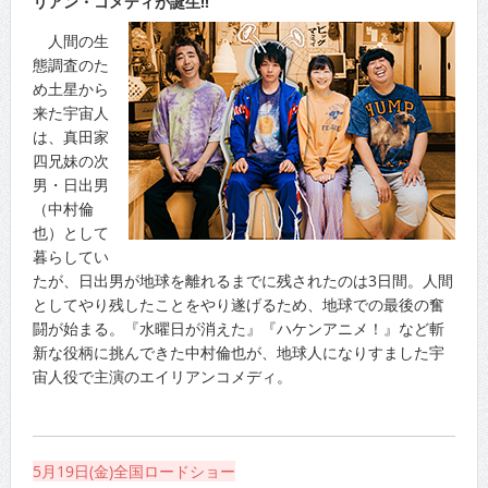
リアン・コメディが誕生!!
人間の生
態調査のた
め土星から
来た宇宙人
は、真田家
四兄妹の次
男・日出男
（中村倫
也）として
暮らしてい
たが、日出男が地球を離れるまでに残されたのは3日間。人間
としてやり残したことをやり遂げるため、地球での最後の奮
闘が始まる。『水曜日が消えた』『ハケンアニメ！』など斬
新な役柄に挑んできた中村倫也が、地球人になりすました宇
宙人役で主演のエイリアンコメディ。
5月19日(金)全国ロードショー