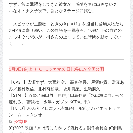
すず。常に飛躍をしてきた彼女が、感情を表に出さないクー
ルなオトナ女子役で、新たなステージに挑む。
スピッツが主題歌「ときめきpart1」を担当し登場人物たち
の心情に寄り添い、この物語を一層彩る。10歳年下の直達の
まっすぐな想いが、榊さんの止まっていた時間を動かしてい
く――。
6月9日(金)よりTOHOシネマズ 日比谷ほか全国公開
【CAST】広瀬すず、大西利空、 高良健吾、戸塚純貴、當真あ
み／勝村政信、北村有起哉、坂井真紀、生瀬勝久
【STAFF】監督／前田哲 原作／田島列島「水は海に向かって
流れる」(講談社「少年マガジン KCDX」刊)
【INFO】2023年／日本／2時間3分 配給／ハピネットファ
ントム・スタジオ
公式HP
(C)2023 映画「水は海に向かって流れる」製作委員会 (C)田島