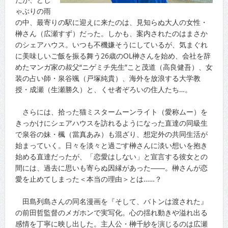
ゃぶりの雨
の中、最寄りの駅に迎えに来たのは、見知らぬ大人の女性・
榊さん（広瀬すず）だった。しかも、案内されたのはまさか
のシェアハウス。いつも不機嫌そうにしているが、気まぐれ
に美味しいご飯を振る舞う26歳のOL榊さんを始め、会社を辞
めたマンガ家の叔父“ニゲミチ先生”こと茂道（高良健吾）、女
装の占い師・泉谷颯（戸塚純貴）、海外を放浪する大学教
授・成瀬（生瀬勝久）と、くせ者ぞろいの住人たち…。
さらには、拾った猫ミスタームーンライト（愛称ムー）を
きっかけにシェアハウスを訪れるようになった直達の同級生
で泉谷の妹・楓（當真あみ）も混ざり、想定外の共同生活が
始まっていく。日々を淡々と過ごす榊さんに淡い想いを抱き
始める直達だったが、「恋愛はしない」と宣言する彼女との
間には、過去に思いも寄らぬ因縁があった――。榊さんが恋
愛を止めてしまった＜本当の理由＞とは……？
田島列島さんの同名漫画を『そして、バトンは渡された』
の前田哲監督のメガホンで実写化。心の揺れ動きや溢れ出る
感情を丁寧に映し出した。主人公・榊千紗を演じるのは広瀬