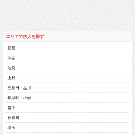
ん
撃インタビュー!!」
アイドル鳥越さん
の動画第3弾！【ア
イドル鳥越さん
3/3】
エリアで求人を探す
新宿
渋谷
池袋
上野
五反田・品川
錦糸町・小岩
都下
神奈川
埼玉