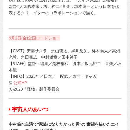
監督×人気脚本家：坂元裕二×音楽：坂本龍一という日本を代
表するクリエイターのコラボレーションで描く。
6月2日(金)全国ロードショー
【CAST】安藤サクラ、永山瑛太、黒川想矢、柊木陽太／高畑
充希、角田晃広、中村獅童／田中裕子
【STAFF】監督・編集／是枝裕和 脚本／坂元裕二 音楽／坂
本龍一
【INFO】2023年／日本／ 配給／東宝＝ギャガ
公式HP
(C)2023「怪物」製作委員会
宇宙人のあいつ
中村倫也主演で“家族になりたかった男”の 奮闘を描いたエイ