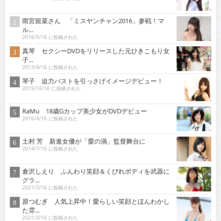
雨宮留菜さん 「ミスヤンチャン2016」参戦！マ
ル...
2016/5/16 に投稿された
真琴 セクシーDVDをリリースした元ひきこもり女
子...
2013/4/16 に投稿された
琴子 迫力バストを引っさげイメージデビュー！
2015/10/16 に投稿された
RaMu 18歳Gカップ美少女がDVDデビュー
2016/4/16 に投稿された
土村 芳 新進女優が「愛の渦」監督舞台に
2014/7/16 に投稿された
倉沢しえり ふんわり笑顔＆くびれボディを武器に
グラ...
2021/2/16 に投稿された
原つむぎ 人気上昇中！愛らしい笑顔とほんわかし
た雰...
2021/3/16 に投稿された