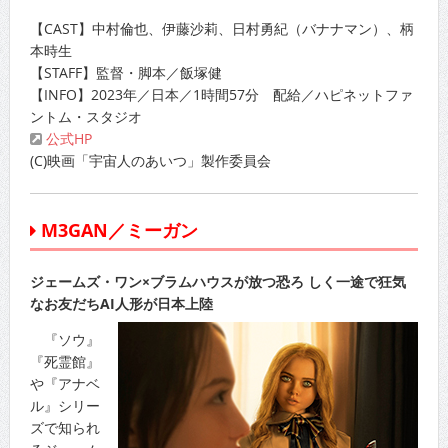
【CAST】中村倫也、伊藤沙莉、日村勇紀（バナナマン）、柄
本時生
【STAFF】監督・脚本／飯塚健
【INFO】2023年／日本／1時間57分 配給／ハピネットファ
ントム・スタジオ
公式HP
(C)映画「宇宙人のあいつ」製作委員会
M3GAN／ミーガン
ジェームズ・ワン×ブラムハウスが放つ恐ろ しく一途で狂気
なお友だちAI人形が日本上陸
『ソウ』
『死霊館』
や『アナベ
ル』シリー
ズで知られ