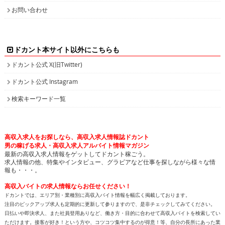
お問い合わせ
ドカント本サイト以外にこちらも
ドカント公式 X(旧Twitter)
ドカント公式 Instagram
検索キーワード一覧
高収入求人をお探しなら、高収入求人情報誌ドカント
男の稼げる求人・高収入求人アルバイト情報マガジン
最新の高収入求人情報をゲットしてドカント稼ごう。
求人情報の他、特集やインタビュー、グラビアなど仕事を探しながら様々な情
報も・・・。
高収入バイトの求人情報ならお任せください！
ドカントでは、エリア別・業種別に高収入バイト情報を幅広く掲載しております。
注目のピックアップ求人も定期的に更新して参りますので、是非チェックしてみてください。
日払いや即決求人、また社員登用ありなど、働き方・目的に合わせて高収入バイトを検索してい
ただけます。接客が好き！という方や、コツコツ集中するのが得意！等、自分の長所にあった業