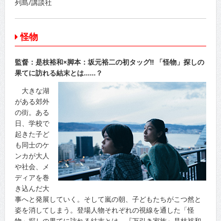
列島/講談社
怪物
監督：是枝裕和×脚本：坂元裕二の初タッグ!! 「怪物」探しの
果てに訪れる結末とは……？
大きな湖
がある郊外
の街。ある
日、学校で
起きた子ど
も同士のケ
ンカが大人
や社会、メ
ディアを巻
き込んだ大
事へと発展していく。そして嵐の朝、子どもたちがこつ然と
姿を消してしまう。登場人物それぞれの視線を通した「怪
物」探しの果てに訪れる結末とは。『万引き家族』是枝裕和