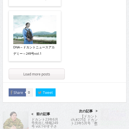
DNA～ドカントニュースアカ
デミー～249号vol.1
Load more posts
Share
Tweet
0
次の記事
前の記事
【ドカント
ドカント23年6月
ch.#275】ドカン
号先出し情報249
ト23年5月号「教
号 vol.1やす子さ
えてパイセン！直