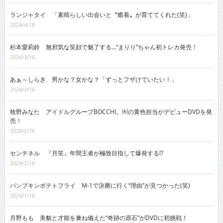
ランジャタイ 「素晴らしい出会いと〝癒着〟が育ててくれた(笑)」
2024/4/16
杉本愛莉鈴 無邪気な笑顔で魅了する…“まりり”ちゃん初トレカ発売！
2024/3/16
あぁ～しらき 男かな？女かな？「ずっとフザけていたい！」
2024/3/16
牧野みなた アイドルグループBOCCHI。￼の黄色担当がデビューDVDを発
売！
2024/2/16
センチネル 『月笑』年間王者が極致目指して爆発する!?
2024/2/16
パンプキンポテトフライ M-1で決勝に行く“理由”が見つかった(笑)
2024/1/16
月野もも 美貌と才能を兼ね備えた“奇跡の原石”がDVDに初挑戦！