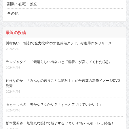
副業・在宅・独立
その他
最近の投稿
川村あい “笑顔で全力投球”の才色兼備グラドルが復帰作をリリース!!
2024/5/16
ランジャタイ 「素晴らしい出会いと〝癒着〟が育ててくれた(笑)」
2024/4/16
仲根なのか 「みんなの言うことは絶対！」が合言葉の新作イメージDVD
発売
2024/4/16
あぁ～しらき 男かな？女かな？「ずっとフザけていたい！」
2024/3/16
杉本愛莉鈴 無邪気な笑顔で魅了する…“まりり”ちゃん初トレカ発売！
2024/3/16