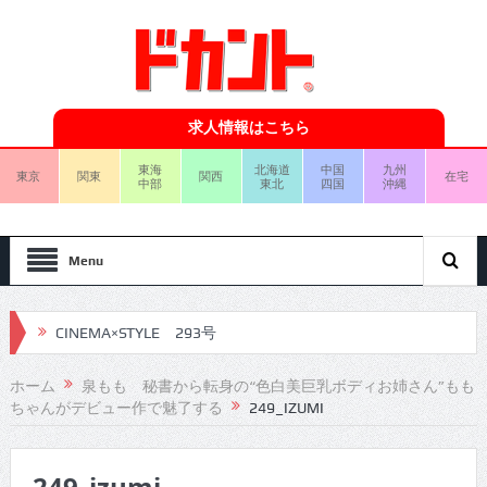
求人情報はこちら
東海
北海道
中国
九州
東京
関東
関西
在宅
中部
東北
四国
沖縄
Menu
CINEMA×STYLE 293号
CINEMA×STYLE 292号
ホーム
泉もも 秘書から転身の“色白美巨乳ボディお姉さん”もも
ちゃんがデビュー作で魅了する
249_IZUMI
CINEMA×STYLE 291号
CINEMA×STYLE 290号