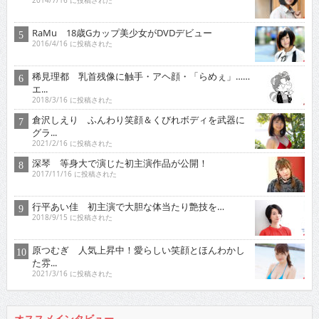
2014/7/16 に投稿された
RaMu 18歳Gカップ美少女がDVDデビュー
2016/4/16 に投稿された
稀見理都 乳首残像に触手・アヘ顔・「らめぇ」……
エ...
2018/3/16 に投稿された
倉沢しえり ふんわり笑顔＆くびれボディを武器に
グラ...
2021/2/16 に投稿された
深琴 等身大で演じた初主演作品が公開！
2017/11/16 に投稿された
行平あい佳 初主演で大胆な体当たり艶技を…
2018/9/15 に投稿された
原つむぎ 人気上昇中！愛らしい笑顔とほんわかし
た雰...
2021/3/16 に投稿された
オススメインタビュー