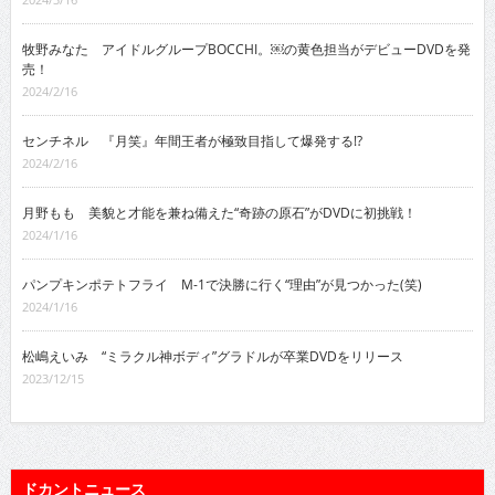
牧野みなた アイドルグループBOCCHI。￼の黄色担当がデビューDVDを発
売！
2024/2/16
センチネル 『月笑』年間王者が極致目指して爆発する!?
2024/2/16
月野もも 美貌と才能を兼ね備えた“奇跡の原石”がDVDに初挑戦！
2024/1/16
パンプキンポテトフライ M-1で決勝に行く“理由”が見つかった(笑)
2024/1/16
松嶋えいみ “ミラクル神ボディ”グラドルが卒業DVDをリリース
2023/12/15
ドカントニュース