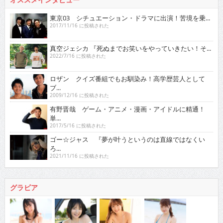
東京03 シチュエーション・ドラマに出演！苦境を乗...
2017/11/16 に投稿された
真空ジェシカ 『死ぬまでお笑いをやっていきたい！そ...
2022/7/16 に投稿された
ロザン クイズ番組でもお馴染み！高学歴芸人として
ブ...
2009/12/16 に投稿された
有野晋哉 ゲーム・アニメ・漫画・アイドルに精通！
単...
2017/5/16 に投稿された
ゴー☆ジャス 『夢が叶うというのは直線ではなくい
ろ...
2021/11/16 に投稿された
グラビア