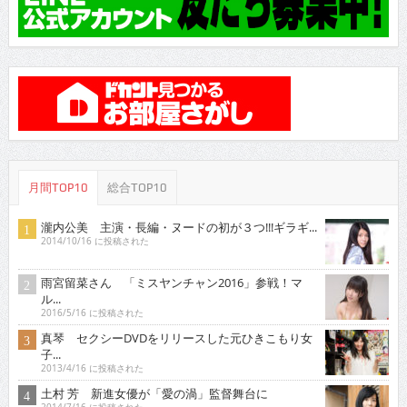
月間TOP10
総合TOP10
瀧内公美 主演・長編・ヌードの初が３つ!!!ギラギ...
2014/10/16 に投稿された
雨宮留菜さん 「ミスヤンチャン2016」参戦！マ
ル...
2016/5/16 に投稿された
真琴 セクシーDVDをリリースした元ひきこもり女
子...
2013/4/16 に投稿された
土村 芳 新進女優が「愛の渦」監督舞台に