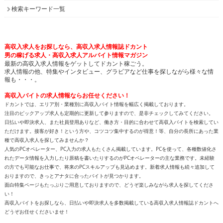
検索キーワード一覧
高収入求人をお探しなら、高収入求人情報誌ドカント
男の稼げる求人・高収入求人アルバイト情報マガジン
最新の高収入求人情報をゲットしてドカント稼ごう。
求人情報の他、特集やインタビュー、グラビアなど仕事を探しながら様々な情
報も・・・。
高収入バイトの求人情報ならお任せください！
ドカントでは、エリア別・業種別に高収入バイト情報を幅広く掲載しております。
注目のピックアップ求人も定期的に更新して参りますので、是非チェックしてみてください。
日払いや即決求人、また社員登用ありなど、働き方・目的に合わせて高収入バイトを検索してい
ただけます。接客が好き！という方や、コツコツ集中するのが得意！等、自分の長所にあった業
種で高収入求人を探してみませんか？
人気のPCオペレーター、PC入力の求人もたくさん掲載しています。PCを使って、各種数値化さ
れたデータ情報を入力したり原稿を書いたりするのがPCオペレーターの主な業務です。未経験
の方でも可能なお仕事で、将来のPCスキルアップも見込めます。新着求人情報も続々追加して
おりますので、きっとアナタに合ったバイトが見つかります。
面白特集ページもたっぷりご用意しておりますので、どうぞ楽しみながら求人を探してくださ
い！
高収入バイトをお探しなら、日払いや即決求人を多数掲載している高収入求人情報誌ドカントへ
どうぞお任せくださいませ！