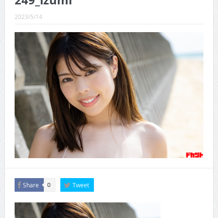
249_izumi
CINEMA×STYLE 289号
2023/5/14
CINEMA×STYLE 288号
CINEMA×STYLE 287号
CINEMA×STYLE 286号
CINEMA×STYLE 285号
CINEMA×STYLE 294号
Share
Tweet
0