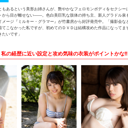
ともあるという美形お姉さんが、艶やかなフェロモンボディをセクシー
トから目が離せない――。色白美巨乳な肢体の持ち主、新人グラドル泉
イメージ『ミルキー・グラマー』が竹書房から好評発売中。「撮影会な
着てこなかった私ですが、初めてのＤＶＤは結構攻めた作品になってま
きたいです」
私の経歴に近い設定と攻め気味の衣装がポイントかな!!