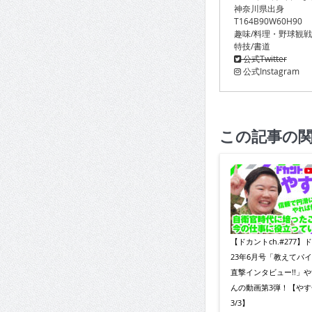
神奈川県出身
T164B90W60H90
趣味/料理・野球観
特技/書道
公式Twitter
公式Instagram
この記事の
【ドカントch.#277】
23年6月号「教えてパ
直撃インタビュー!!」
んの動画第3弾！【やす
3/3】