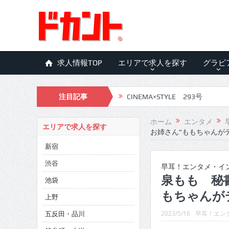
求人情報TOP
エリアで求人を探す
グラビ
CINEMA×STYLE 293号
注目記事
CINEMA×STYLE 292号
ホーム
エンタメ
CINEMA×STYLE 291号
エリアで求人を探す
お姉さん”ももちゃんが
CINEMA×STYLE 290号
新宿
渋谷
CINEMA×STYLE 289号
早耳！エンタメ・インタ
泉もも 秘
池袋
CINEMA×STYLE 288号
もちゃんが
上野
CINEMA×STYLE 287号
五反田・品川
2023/5/16
早耳！エンタ
CINEMA×STYLE 286号