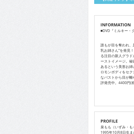
INFORMATION
■DVD『ミルキー・
誰もが目を奪われ、
乳お姉さん”を発見
る注目の新人グラド
ーストイメージ。秘
あるという美形お姉
ロモンボディをセク
なバストから目が離
評発売中。4400円(
PROFILE
泉もも（いずみ・も
1995年10月8日生ま