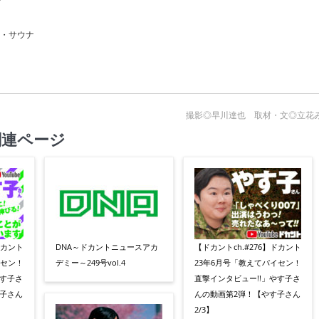
戦・サウナ
撮影◎早川達也 取材・文◎立花
関連ページ
ドカント
DNA～ドカントニュースアカ
【ドカントch.#276】ドカント
イセン！
デミー～249号vol.4
23年6月号「教えてパイセン！
やす子さ
直撃インタビュー!!」やす子さ
子さん
んの動画第2弾！【やす子さん
2/3】