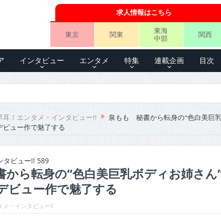
求人情報はこちら
東海
東京
関東
関西
中部
ア
インタビュー
エンタメ
特集
連載企画
目次
早耳！エンタメ・インタビュー!!
泉もも 秘書から転身の“色白美巨
デビュー作で魅了する
ビュー!! 589
書から転身の“色白美巨乳ボディお姉さん
デビュー作で魅了する
メ・インタビュー!!