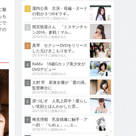
瀧内公美 主演・長編・ヌード
に魅
の初が３つ!!!ギラギ...
もも
2014/10/16 に投稿された
どで
雨宮留菜さん 「ミスヤンチャ
すの
ン2016」参戦！マル...
2016/5/16 に投稿された
真琴 セクシーDVDをリリース
した元ひきこもり女子...
2013/4/16 に投稿された
RaMu 18歳Gカップ美少女が
DVDデビュー
2016/4/16 に投稿された
土村 芳 新進女優が「愛の渦」
監督舞台に
2014/7/16 に投稿された
原つむぎ 人気上昇中！愛らし
い笑顔とほんわかした雰...
2021/3/16 に投稿された
稀見理都 乳首残像に触手・ア
ヘ顔・「らめぇ」……エ...
2018/3/16 に投稿された