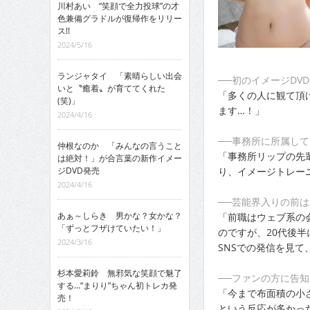
川村あい “笑顔で全力投球”の才
色兼備グラドルが復帰作をリリー
ス!!
2024/5/16
ランジャタイ 「素晴らしい出会
──初のイメージDV
いと〝癒着〟が育ててくれた
「多くの人に観て頂
(笑)」
ます…！」
2024/4/16
──事務所に所属し
仲根なのか 「みんなの言うこと
「事務所リップの先
は絶対！」が合言葉の新作イメー
り、イメージトレー
ジDVD発売
2024/4/16
──芸能界入りの前
あぁ～しらき 男かな？女かな？
「前職はウェブ系の
「ずっとフザけていたい！」
のですが、20代後
2024/3/16
SNSでの発信を見
杉本愛莉鈴 無邪気な笑顔で魅了
──ファンの方に告
する…“まりり”ちゃん初トレカ発
「今まで布面積の小
売！
という反応が多かっ