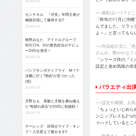
2024/3/16
──撮影はいつ？ど
センチネル 『月笑』年間王者が
「昨年の11月に沖
極致目指して爆発する!?
んでました。リラッ
2024/2/16
よ～』と言ってもら
牧野みなた アイドルグループ
BOCCHI。￼の黄色担当がデビュ
──作品紹介文に「
ーDVDを発売！
さんが、艶やかなフ
2024/2/16
「シリーズ作の『ミ
設定と攻め気味の衣
パンプキンポテトフライ M-1で
決勝に行く“理由”が見つかった
(笑)
バラエティ出
2024/1/16
月野もも 美貌と才能を兼ね備え
──設定や展開、お
た“奇跡の原石”がDVDに初挑戦！
「ちょっといじめら
2024/1/16
ンニップレスも2つ
ァハァしているとこ
ヤーレンズ 目指せライブ・キン
グ！人生変えて魅せます!!
──監督さん、カメ