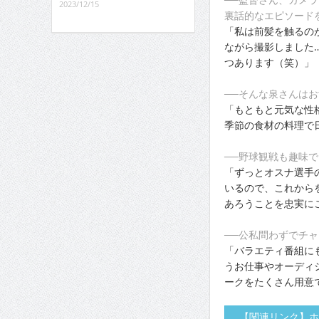
2023/12/15
裏話的なエピソード
「私は前髪を触るの
ながら撮影しました
つあります（笑）」
──そんな泉さんは
「もともと元気な性
季節の食材の料理で
──野球観戦も趣味
「ずっとオスナ選手
いるので、これから
あろうことを忠実に
──公私問わずでチ
「バラエティ番組に
うお仕事やオーディ
ークをたくさん用意
【関連リンク】ホ