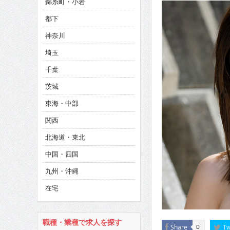
錦糸町・小岩
CINEMA×STYLE 285号
都下
CINEMA×STYLE 294号
神奈川
埼玉
千葉
茨城
東海・中部
関西
北海道・東北
中国・四国
九州・沖縄
在宅
職種・業種で求人を探す
Share
Tw
0