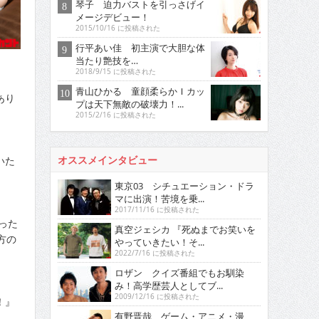
琴子 迫力バストを引っさげイ
メージデビュー！
2015/10/16 に投稿された
行平あい佳 初主演で大胆な体
当たり艶技を…
2018/9/15 に投稿された
青山ひかる 童顔柔らかＩカッ
あり
プは天下無敵の破壊力！...
2015/2/16 に投稿された
いた
オススメインタビュー
東京03 シチュエーション・ドラ
マに出演！苦境を乗...
2017/11/16 に投稿された
った
真空ジェシカ 『死ぬまでお笑いを
方の
やっていきたい！そ...
2022/7/16 に投稿された
ロザン クイズ番組でもお馴染
み！高学歴芸人としてブ...
2009/12/16 に投稿された
！』
有野晋哉 ゲーム・アニメ・漫