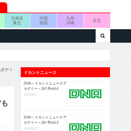
北海道
中国
九州
在宅
東北
四国
沖縄
乳ボディ
ドカントニュース
DNA～ドカントニュースア
カデミー～261号vol.4
2024/6/3
”も
DNA～ドカントニュースア
カデミー～261号vol.3
2024/5/27