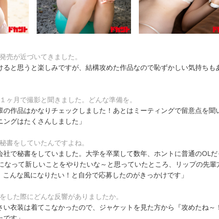
D発売が近づいてきました。
けると思うと楽しみですが、結構攻めた作品なので恥ずかしい気持ちも
て１ヶ月で撮影と聞きました。どんな準備を。
輩の作品はかなりチェックしました！あとはミーティングで留意点を聞
ニングはたくさんしました」
は秘書をしていたんですよね。
会社で秘書をしていました。大学を卒業して数年、ホントに普通のOLだ
半になって新しいことをやりたいな～と思っていたところ、リップの先輩
て、こんな風になりたい！と自分で応募したのがきっかけです」
知をした際にどんな反響がありましたか。
さい衣装は着てこなかったので、ジャケットを見た方から『攻めたね～
たです」