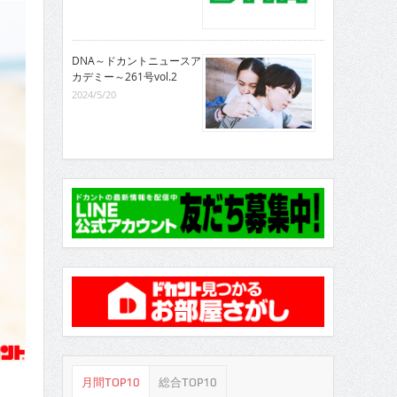
DNA～ドカントニュースア
カデミー～261号vol.2
2024/5/20
月間TOP10
総合TOP10