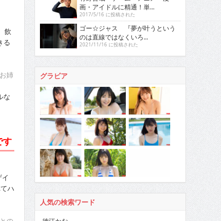
画・アイドルに精通！単...
2017/5/16 に投稿された
ゴー☆ジャス 『夢が叶うという
、飲
のは直線ではなくいろ...
きる
2021/11/16 に投稿された
お姉
グラビア
ルな
です
ザイ
れてハ
人気の検索ワード
との