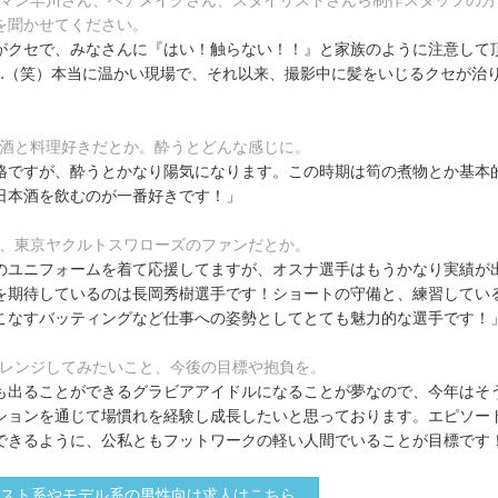
を聞かせてください。
がクセで、みなさんに『はい！触らない！！』と家族のように注意して
…（笑）本当に温かい現場で、それ以来、撮影中に髪をいじるクセが治
お酒と料理好きだとか。酔うとどんな感じに。
格ですが、酔うとかなり陽気になります。この時期は筍の煮物とか基本
日本酒を飲むのが一番好きです！」
で、東京ヤクルトスワローズのファンだとか。
のユニフォームを着て応援してますが、オスナ選手はもうかなり実績が
を期待しているのは長岡秀樹選手です！ショートの守備と、練習してい
こなすバッティングなど仕事への姿勢としてとても魅力的な選手です！
ャレンジしてみたいこと、今後の目標や抱負を。
も出ることができるグラビアアイドルになることが夢なので、今年はそ
ションを通じて場慣れを経験し成長したいと思っております。エピソー
できるように、公私ともフットワークの軽い人間でいることが目標です
スト系やモデル系の男性向け求人はこちら