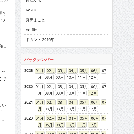
徳江かな
RaMu
頂き
りつ
真田まこと
netflix
ドカント 2016年
的に
バックナンバー
2026
:
01
02
03
04
05
06
07
出て
08
09
10
11
12
るで
」
2025
:
01
02
03
04
05
06
07
08
09
10
11
12
2024
:
01
02
03
04
05
06
07
うい
08
09
10
11
12
ドト
！」
2023
:
01
02
03
04
05
06
07
08
09
10
11
12