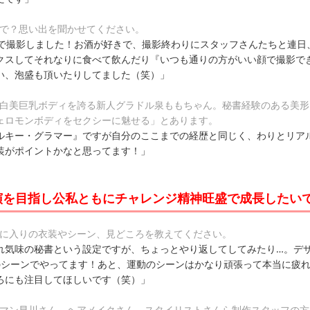
こで？思い出を聞かせてください。
縄で撮影しました！お酒が好きで、撮影終わりにスタッフさんたちと連日
クスしてそれなりに食べて飲んだり『いつも通りの方がいい顔で撮影で
い、泡盛も頂いたりしてました（笑）」
色白美巨乳ボディを誇る新人グラドル泉ももちゃん。秘書経験のある美形
ェロモンボディをセクシーに魅せる」とあります。
ルキー・グラマー』ですが自分のここまでの経歴と同じく、わりとリア
装がポイントかなと思ってます！」
演を目指し公私ともにチャレンジ精神旺盛で成長したい
気に入りの衣装やシーン、見どころを教えてください。
れ気味の秘書という設定ですが、ちょっとやり返してしてみたり…。デ
のシーンでやってます！あと、運動のシーンはかなり頑張って本当に疲
ろにも注目してほしいです（笑）」
ラマン早川さん、ヘアメイクさん、スタイリストさんら制作スタッフの方