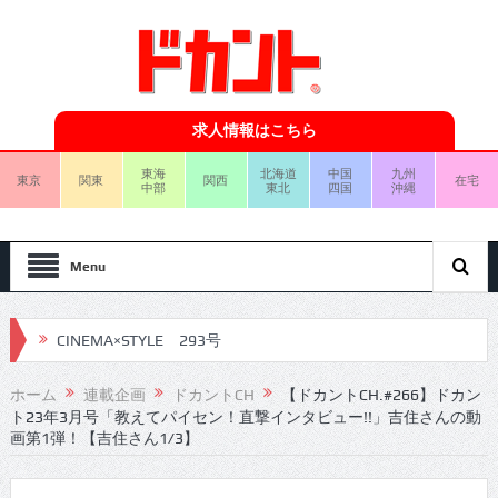
求人情報はこちら
東海
北海道
中国
九州
東京
関東
関西
在宅
中部
東北
四国
沖縄
Menu
CINEMA×STYLE 293号
CINEMA×STYLE 292号
ホーム
連載企画
ドカントCH
【ドカントCH.#266】ドカン
ト23年3月号「教えてパイセン！直撃インタビュー!!」吉住さんの動
CINEMA×STYLE 291号
画第1弾！【吉住さん1/3】
CINEMA×STYLE 290号