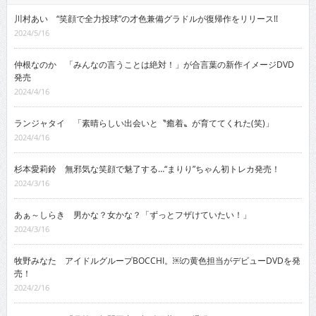
川村あい “笑顔で全力投球”の才色兼備グラドルが復帰作をリリース!!
2024/5/16
仲根なのか 「みんなの言うことは絶対！」が合言葉の新作イメージDVD
発売
2024/4/16
ランジャタイ 「素晴らしい出会いと〝癒着〟が育ててくれた(笑)」
2024/4/16
杉本愛莉鈴 無邪気な笑顔で魅了する…“まりり”ちゃん初トレカ発売！
2024/3/16
あぁ～しらき 男かな？女かな？「ずっとフザけていたい！」
2024/3/16
牧野みなた アイドルグループBOCCHI。￼の黄色担当がデビューDVDを発
売！
2024/2/16