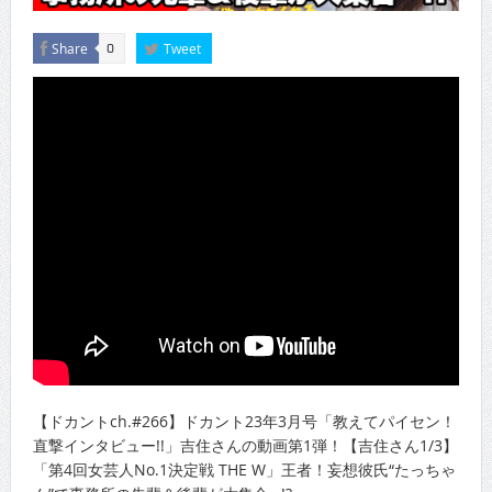
Share
Tweet
0
【ドカントch.#266】ドカント23年3月号「教えてパイセン！
直撃インタビュー!!」吉住さんの動画第1弾！【吉住さん1/3】
「第4回女芸人No.1決定戦 THE W」王者！妄想彼氏“たっちゃ