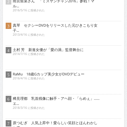
雨宮留菜さん 「ミスヤンチャン2016」参戦！マ
ル...
2016/5/16 に投稿された
真琴 セクシーDVDをリリースした元ひきこもり女
子...
2013/4/16 に投稿された
土村 芳 新進女優が「愛の渦」監督舞台に
2014/7/16 に投稿された
RaMu 18歳Gカップ美少女がDVDデビュー
2016/4/16 に投稿された
稀見理都 乳首残像に触手・アヘ顔・「らめぇ」……
エ...
2018/3/16 に投稿された
原つむぎ 人気上昇中！愛らしい笑顔とほんわかし