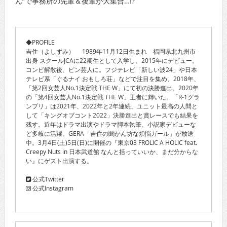
ん”で事務所の先輩＆後輩が大集合…!?
◆PROFILE
吉住（よしずみ） 1989年11月12日生まれ 福岡県北九州市
出身 スクールJCAに22期生として入学し、2015年にデビュー。
コンビ解散後、ピン芸人に。フジテレビ「新しい波24」や日本
テレビ系「ぐるナイ おもしろ荘」などで注目を集め、2018年、
「第2回女芸人No.1決定戦 THE W」にて初の決勝進出。2020年
の「第4回女芸人No.1決定戦 THE W」王者に輝いた。「R-1グラ
ンプリ」は2021年、2022年と2年連続、ユニット最高の人間と
して「キングオブコント2022」決勝進出と賞レースでも結果を
残す。近年はドラマ出演やドラマ脚本執筆、小説家デビューな
ど多岐に活躍。GERA「吉住の聞かん坊な煩悩ガール」が放送
中。3月4日(土)5日(日)に開催の『東京03 FROLIC A HOLIC feat.
Creepy Nuts in 日本武道館 なんと括っていいか、まだ分からな
い』にゲスト出演する。
公式Twitter
公式Instagram