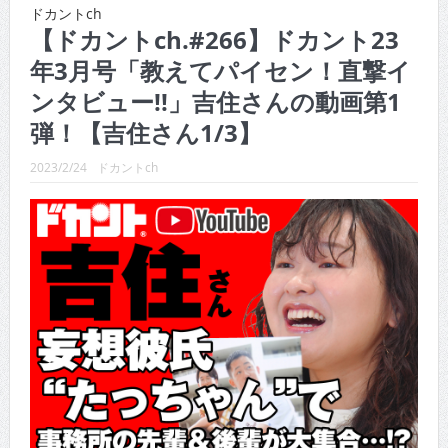
CINEMA×STYLE 289号
ドカントch
【ドカントch.#266】ドカント23
CINEMA×STYLE 288号
年3月号「教えてパイセン！直撃イ
CINEMA×STYLE 287号
ンタビュー!!」吉住さんの動画第1
CINEMA×STYLE 286号
弾！【吉住さん1/3】
CINEMA×STYLE 285号
2023/2/24
ドカントch
CINEMA×STYLE 294号