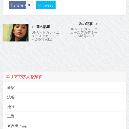
Share
Tweet
0
次の記事
前の記事
DNA～ドカントニ
DNA～ドカントニ
ュースアカデミー
ュースアカデミー
～246号vol.3
～246号vol.2
エリアで求人を探す
新宿
渋谷
池袋
上野
五反田・品川