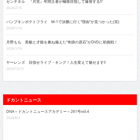
センチネル 『月笑』年間王者が極致目指して爆発する!?
2024/2/16
パンプキンポテトフライ M-1で決勝に行く“理由”が見つかった(笑)
2024/1/16
月野もも 美貌と才能を兼ね備えた“奇跡の原石”がDVDに初挑戦！
2024/1/16
ヤーレンズ 目指せライブ・キング！人生変えて魅せます!!
2023/12/15
ドカントニュース
DNA～ドカントニュースアカデミー～261号vol.4
2024/6/3