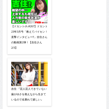
【ドカントch.#267】ドカント
23年3月号「教えてパイセン！
直撃インタビュー!!」吉住さん
の動画第2弾！【吉住さん
2/3】
吉住 『芸人芸人できていない
歯がゆさを抱えながら生きて
いるので名乗れて嬉しい』