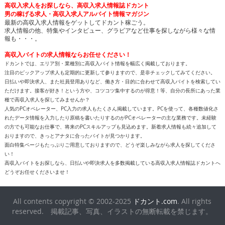
高収入求人をお探しなら、高収入求人情報誌ドカント
男の稼げる求人・高収入求人アルバイト情報マガジン
最新の高収入求人情報をゲットしてドカント稼ごう。
求人情報の他、特集やインタビュー、グラビアなど仕事を探しながら様々な情
報も・・・。
高収入バイトの求人情報ならお任せください！
ドカントでは、エリア別・業種別に高収入バイト情報を幅広く掲載しております。
注目のピックアップ求人も定期的に更新して参りますので、是非チェックしてみてください。
日払いや即決求人、また社員登用ありなど、働き方・目的に合わせて高収入バイトを検索してい
ただけます。接客が好き！という方や、コツコツ集中するのが得意！等、自分の長所にあった業
種で高収入求人を探してみませんか？
人気のPCオペレーター、PC入力の求人もたくさん掲載しています。PCを使って、各種数値化さ
れたデータ情報を入力したり原稿を書いたりするのがPCオペレーターの主な業務です。未経験
の方でも可能なお仕事で、将来のPCスキルアップも見込めます。新着求人情報も続々追加して
おりますので、きっとアナタに合ったバイトが見つかります。
面白特集ページもたっぷりご用意しておりますので、どうぞ楽しみながら求人を探してくださ
い！
高収入バイトをお探しなら、日払いや即決求人を多数掲載している高収入求人情報誌ドカントへ
どうぞお任せくださいませ！
All contents copyright © 2002-2025
ドカント.com
. All rights
reserved. 掲載記事、写真、イラストの無断転載を禁じます。