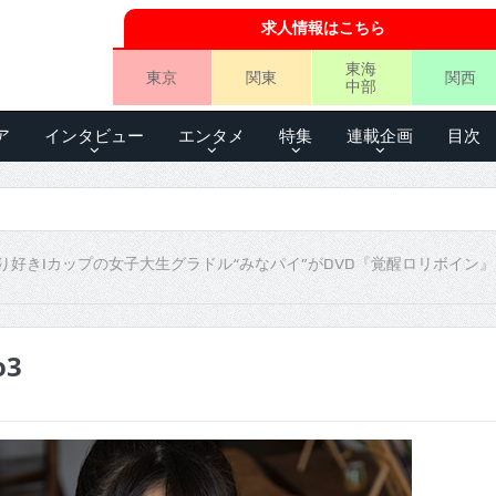
求人情報はこちら
東海
東京
関東
関西
中部
ア
インタビュー
エンタメ
特集
連載企画
目次
り好きIカップの女子大生グラドル“みなパイ”がDVD『覚醒ロリボイン
o3