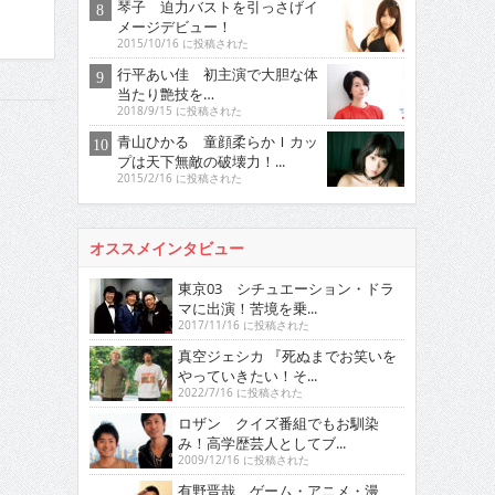
琴子 迫力バストを引っさげイ
メージデビュー！
2015/10/16 に投稿された
行平あい佳 初主演で大胆な体
当たり艶技を…
2018/9/15 に投稿された
青山ひかる 童顔柔らかＩカッ
プは天下無敵の破壊力！...
2015/2/16 に投稿された
オススメインタビュー
東京03 シチュエーション・ドラ
マに出演！苦境を乗...
2017/11/16 に投稿された
真空ジェシカ 『死ぬまでお笑いを
やっていきたい！そ...
2022/7/16 に投稿された
ロザン クイズ番組でもお馴染
み！高学歴芸人としてブ...
2009/12/16 に投稿された
有野晋哉 ゲーム・アニメ・漫