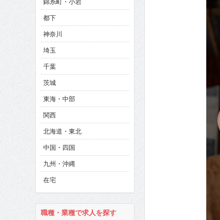
錦糸町・小岩
CINEMA×STYLE 286号
都下
CINEMA×STYLE 285号
神奈川
CINEMA×STYLE 294号
埼玉
千葉
茨城
東海・中部
関西
北海道・東北
中国・四国
九州・沖縄
在宅
職種・業種で求人を探す