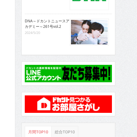
DNA～ドカントニュースア
カデミー～261号vol.2
2024/5/20
月間TOP10
総合TOP10