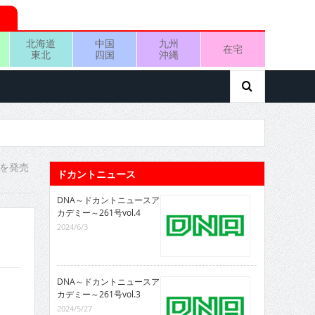
北海道
中国
九州
在宅
東北
四国
沖縄
』を発売
ドカントニュース
DNA～ドカントニュースア
カデミー～261号vol.4
2024/6/3
DNA～ドカントニュースア
カデミー～261号vol.3
2024/5/27