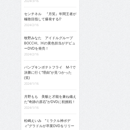
2024/3/16
センチネル 『月笑』年間王者が
極致目指して爆発する!?
2024/2/16
牧野みなた アイドルグループ
BOCCHI。￼の黄色担当がデビュ
ーDVDを発売！
2024/2/16
パンプキンポテトフライ M-1で
決勝に行く“理由”が見つかった
(笑)
2024/1/16
月野もも 美貌と才能を兼ね備え
た“奇跡の原石”がDVDに初挑戦！
2024/1/16
松嶋えいみ “ミラクル神ボデ
ィ”グラドルが卒業DVDをリリー