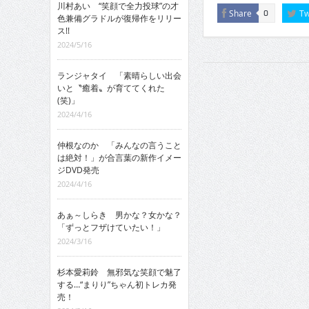
川村あい “笑顔で全力投球”の才
Share
Tw
0
色兼備グラドルが復帰作をリリー
ス!!
2024/5/16
ランジャタイ 「素晴らしい出会
いと〝癒着〟が育ててくれた
(笑)」
2024/4/16
仲根なのか 「みんなの言うこと
は絶対！」が合言葉の新作イメー
ジDVD発売
2024/4/16
あぁ～しらき 男かな？女かな？
「ずっとフザけていたい！」
2024/3/16
杉本愛莉鈴 無邪気な笑顔で魅了
する…“まりり”ちゃん初トレカ発
売！