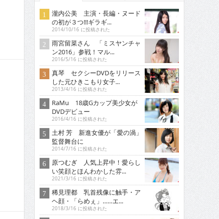
瀧内公美 主演・長編・ヌード
の初が３つ!!!ギラギ...
2014/10/16 に投稿された
雨宮留菜さん 「ミスヤンチャ
ン2016」参戦！マル...
2016/5/16 に投稿された
真琴 セクシーDVDをリリース
した元ひきこもり女子...
2013/4/16 に投稿された
RaMu 18歳Gカップ美少女が
DVDデビュー
2016/4/16 に投稿された
土村 芳 新進女優が「愛の渦」
監督舞台に
2014/7/16 に投稿された
原つむぎ 人気上昇中！愛らし
い笑顔とほんわかした雰...
2021/3/16 に投稿された
稀見理都 乳首残像に触手・ア
ヘ顔・「らめぇ」……エ...
2018/3/16 に投稿された