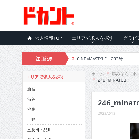
求人情報TOP
エリアで求人を探す
グラビ
注目記事
CINEMA×STYLE 293号
CINEMA×STYLE 292号
ホーム
湊みそら 釣
エリアで求人を探す
246_MINATO3
CINEMA×STYLE 291号
新宿
CINEMA×STYLE 290号
渋谷
246_minat
CINEMA×STYLE 289号
池袋
2023/2/13
CINEMA×STYLE 288号
上野
五反田・品川
CINEMA×STYLE 287号