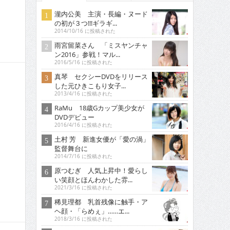
瀧内公美 主演・長編・ヌード
の初が３つ!!!ギラギ...
2014/10/16 に投稿された
雨宮留菜さん 「ミスヤンチャ
ン2016」参戦！マル...
2016/5/16 に投稿された
真琴 セクシーDVDをリリース
した元ひきこもり女子...
2013/4/16 に投稿された
RaMu 18歳Gカップ美少女が
DVDデビュー
2016/4/16 に投稿された
土村 芳 新進女優が「愛の渦」
監督舞台に
2014/7/16 に投稿された
原つむぎ 人気上昇中！愛らし
い笑顔とほんわかした雰...
2021/3/16 に投稿された
稀見理都 乳首残像に触手・ア
ヘ顔・「らめぇ」……エ...
2018/3/16 に投稿された