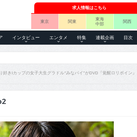
求人情報はこちら
東海
東京
関東
関西
中部
ア
インタビュー
エンタメ
特集
連載企画
目次
り好きIカップの女子大生グラドル“みなパイ”がDVD『覚醒ロリボイン
o2