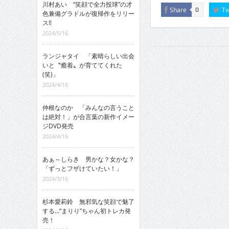
川村あい “笑顔で全力投球”の才
Share
Tw
0
色兼備グラドルが復帰作をリリー
ス!!
2024/5/16
ランジャタイ 「素晴らしい出会
いと〝癒着〟が育ててくれた
(笑)」
2024/4/16
仲根なのか 「みんなの言うこと
は絶対！」が合言葉の新作イメー
ジDVD発売
2024/4/16
あぁ～しらき 男かな？女かな？
「ずっとフザけていたい！」
2024/3/16
杉本愛莉鈴 無邪気な笑顔で魅了
する…“まりり”ちゃん初トレカ発
売！