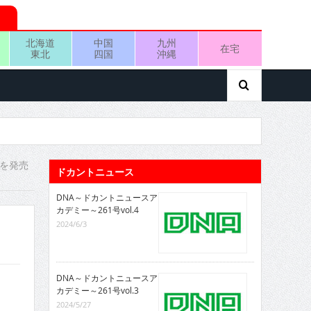
北海道
中国
九州
在宅
東北
四国
沖縄
』を発売
ドカントニュース
DNA～ドカントニュースア
カデミー～261号vol.4
2024/6/3
DNA～ドカントニュースア
カデミー～261号vol.3
2024/5/27