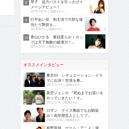
琴子 迫力バストを引っさげイ
メージデビュー！
2015/10/16 に投稿された
行平あい佳 初主演で大胆な体
当たり艶技を…
2018/9/15 に投稿された
青山ひかる 童顔柔らかＩカッ
プは天下無敵の破壊力！...
2015/2/16 に投稿された
オススメインタビュー
東京03 シチュエーション・ドラ
マに出演！苦境を乗...
2017/11/16 に投稿された
真空ジェシカ 『死ぬまでお笑いを
やっていきたい！そ...
2022/7/16 に投稿された
ロザン クイズ番組でもお馴染
み！高学歴芸人としてブ...
2009/12/16 に投稿された
有野晋哉 ゲーム・アニメ・漫