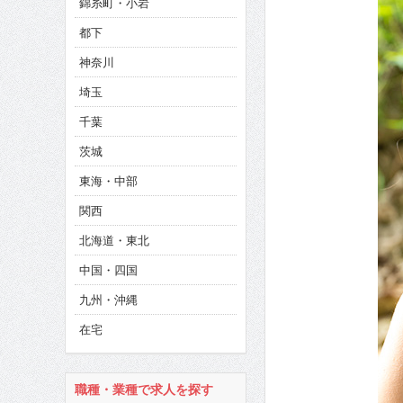
錦糸町・小岩
CINEMA×STYLE 286号
都下
CINEMA×STYLE 285号
神奈川
CINEMA×STYLE 294号
埼玉
千葉
茨城
東海・中部
関西
北海道・東北
中国・四国
九州・沖縄
在宅
職種・業種で求人を探す