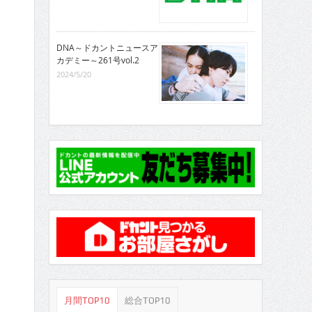
DNA～ドカントニュースア
カデミー～261号vol.2
2024/5/20
月間TOP10
総合TOP10