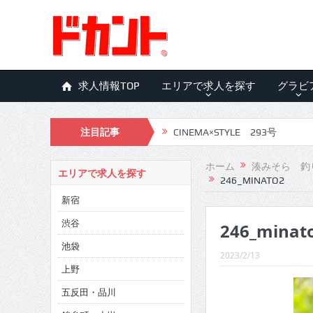
求人情報TOP
エリアで求人を探す
グラビ
注目記事
CINEMA×STYLE 293号
CINEMA×STYLE 292号
ホーム
湊みそら 釣
エリアで求人を探す
246_MINATO2
CINEMA×STYLE 291号
新宿
CINEMA×STYLE 290号
渋谷
246_minat
CINEMA×STYLE 289号
池袋
2023/2/13
CINEMA×STYLE 288号
上野
五反田・品川
CINEMA×STYLE 287号