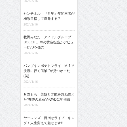
2024/3/16
センチネル 『月笑』年間王者が
極致目指して爆発する!?
2024/2/16
牧野みなた アイドルグループ
BOCCHI。￼の黄色担当がデビュ
ーDVDを発売！
2024/2/16
パンプキンポテトフライ M-1で
決勝に行く“理由”が見つかった
(笑)
2024/1/16
月野もも 美貌と才能を兼ね備え
た“奇跡の原石”がDVDに初挑戦！
2024/1/16
ヤーレンズ 目指せライブ・キン
グ！人生変えて魅せます!!