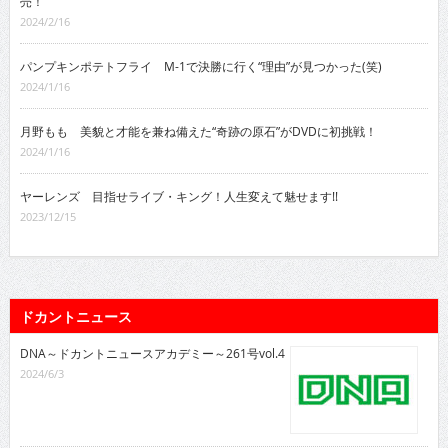
売！
2024/2/16
パンプキンポテトフライ M-1で決勝に行く“理由”が見つかった(笑)
2024/1/16
月野もも 美貌と才能を兼ね備えた“奇跡の原石”がDVDに初挑戦！
2024/1/16
ヤーレンズ 目指せライブ・キング！人生変えて魅せます!!
2023/12/15
ドカントニュース
DNA～ドカントニュースアカデミー～261号vol.4
2024/6/3