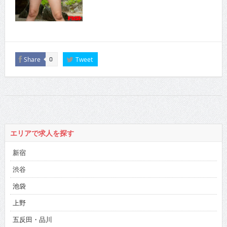
Share
Tweet
0
エリアで求人を探す
新宿
渋谷
池袋
上野
五反田・品川