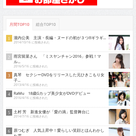
月間TOP10
総合TOP10
瀧内公美 主演・長編・ヌードの初が３つ!!!ギラギ...
2014/10/16 に投稿された
雨宮留菜さん 「ミスヤンチャン2016」参戦！マ
ル...
2016/5/16 に投稿された
真琴 セクシーDVDをリリースした元ひきこもり女
子...
2013/4/16 に投稿された
RaMu 18歳Gカップ美少女がDVDデビュー
2016/4/16 に投稿された
土村 芳 新進女優が「愛の渦」監督舞台に
2014/7/16 に投稿された
原つむぎ 人気上昇中！愛らしい笑顔とほんわかし
た雰...