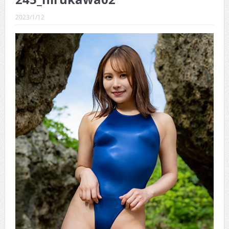
CINEMA×STYLE 289号
2023/1/12
CINEMA×STYLE 288号
CINEMA×STYLE 287号
CINEMA×STYLE 286号
CINEMA×STYLE 285号
CINEMA×STYLE 294号