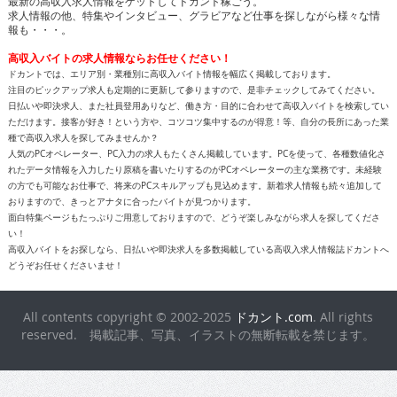
最新の高収入求人情報をゲットしてドカント稼ごう。
求人情報の他、特集やインタビュー、グラビアなど仕事を探しながら様々な情
報も・・・。
高収入バイトの求人情報ならお任せください！
ドカントでは、エリア別・業種別に高収入バイト情報を幅広く掲載しております。
注目のピックアップ求人も定期的に更新して参りますので、是非チェックしてみてください。
日払いや即決求人、また社員登用ありなど、働き方・目的に合わせて高収入バイトを検索してい
ただけます。接客が好き！という方や、コツコツ集中するのが得意！等、自分の長所にあった業
種で高収入求人を探してみませんか？
人気のPCオペレーター、PC入力の求人もたくさん掲載しています。PCを使って、各種数値化さ
れたデータ情報を入力したり原稿を書いたりするのがPCオペレーターの主な業務です。未経験
の方でも可能なお仕事で、将来のPCスキルアップも見込めます。新着求人情報も続々追加して
おりますので、きっとアナタに合ったバイトが見つかります。
面白特集ページもたっぷりご用意しておりますので、どうぞ楽しみながら求人を探してくださ
い！
高収入バイトをお探しなら、日払いや即決求人を多数掲載している高収入求人情報誌ドカントへ
どうぞお任せくださいませ！
All contents copyright © 2002-2025
ドカント.com
. All rights
reserved. 掲載記事、写真、イラストの無断転載を禁じます。