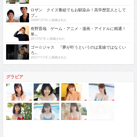
ロザン クイズ番組でもお馴染み！高学歴芸人として
ブ...
2009/12/16 に投稿された
有野晋哉 ゲーム・アニメ・漫画・アイドルに精通！
単...
2017/5/16 に投稿された
ゴー☆ジャス 『夢が叶うというのは直線ではなくい
ろ...
2021/11/16 に投稿された
グラビア