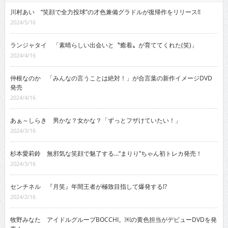
川村あい “笑顔で全力投球”の才色兼備グラドルが復帰作をリリース!!
2024/5/16
ランジャタイ 「素晴らしい出会いと〝癒着〟が育ててくれた(笑)」
2024/4/16
仲根なのか 「みんなの言うことは絶対！」が合言葉の新作イメージDVD
発売
2024/4/16
あぁ～しらき 男かな？女かな？「ずっとフザけていたい！」
2024/3/16
杉本愛莉鈴 無邪気な笑顔で魅了する…“まりり”ちゃん初トレカ発売！
2024/3/16
センチネル 『月笑』年間王者が極致目指して爆発する!?
2024/2/16
牧野みなた アイドルグループBOCCHI。￼の黄色担当がデビューDVDを発