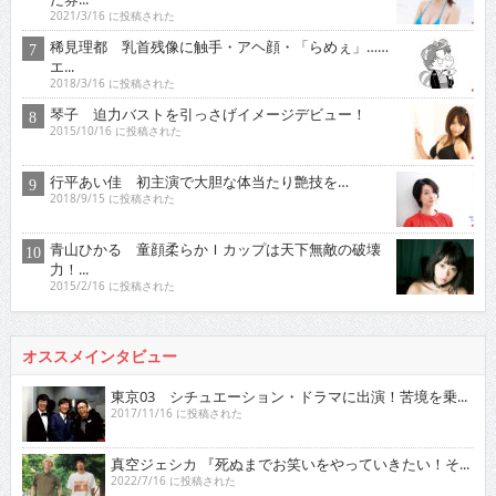
2021/3/16 に投稿された
稀見理都 乳首残像に触手・アヘ顔・「らめぇ」……
エ...
2018/3/16 に投稿された
琴子 迫力バストを引っさげイメージデビュー！
2015/10/16 に投稿された
行平あい佳 初主演で大胆な体当たり艶技を…
2018/9/15 に投稿された
青山ひかる 童顔柔らかＩカップは天下無敵の破壊
力！...
2015/2/16 に投稿された
オススメインタビュー
東京03 シチュエーション・ドラマに出演！苦境を乗...
2017/11/16 に投稿された
真空ジェシカ 『死ぬまでお笑いをやっていきたい！そ...
2022/7/16 に投稿された