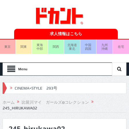
求人情報はこちら
東海
北海道
中国
九州
東京
関東
関西
在宅
中部
東北
四国
沖縄
Menu
CINEMA×STYLE 293号
CINEMA×STYLE 292号
ホーム
比留川マイ ガールズ@コレクション
245_HIRUKAWA02
CINEMA×STYLE 291号
CINEMA×STYLE 290号
245_hirukawa02