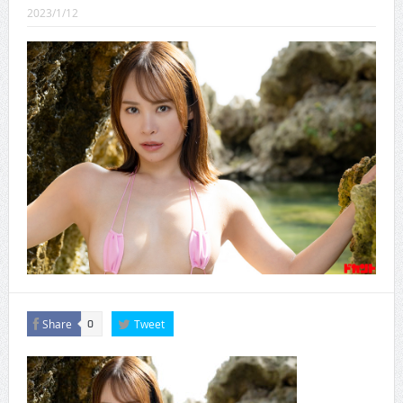
CINEMA×STYLE 289号
2023/1/12
CINEMA×STYLE 288号
CINEMA×STYLE 287号
CINEMA×STYLE 286号
CINEMA×STYLE 285号
CINEMA×STYLE 294号
Share
Tweet
0