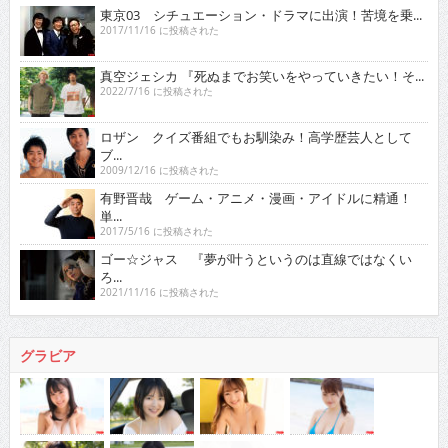
東京03 シチュエーション・ドラマに出演！苦境を乗...
2017/11/16 に投稿された
真空ジェシカ 『死ぬまでお笑いをやっていきたい！そ...
2022/7/16 に投稿された
ロザン クイズ番組でもお馴染み！高学歴芸人として
ブ...
2009/12/16 に投稿された
有野晋哉 ゲーム・アニメ・漫画・アイドルに精通！
単...
2017/5/16 に投稿された
ゴー☆ジャス 『夢が叶うというのは直線ではなくい
ろ...
2021/11/16 に投稿された
グラビア