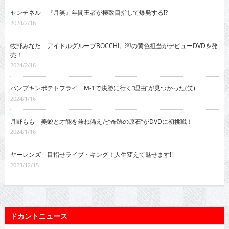
センチネル 『月笑』年間王者が極致目指して爆発する!?
2024/2/16
牧野みなた アイドルグループBOCCHI。￼の黄色担当がデビューDVDを発
売！
2024/2/16
パンプキンポテトフライ M-1で決勝に行く“理由”が見つかった(笑)
2024/1/16
月野もも 美貌と才能を兼ね備えた“奇跡の原石”がDVDに初挑戦！
2024/1/16
ヤーレンズ 目指せライブ・キング！人生変えて魅せます!!
2023/12/15
ドカントニュース