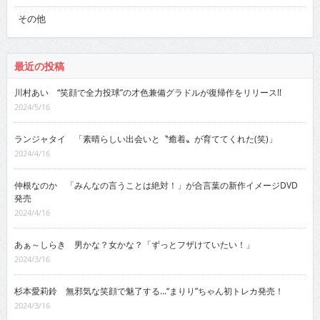
その他
最近の投稿
川村あい “笑顔で全力投球”の才色兼備グラドルが復帰作をリリース!!
2024/5/16
ランジャタイ 「素晴らしい出会いと〝癒着〟が育ててくれた(笑)」
2024/4/16
仲根なのか 「みんなの言うことは絶対！」が合言葉の新作イメージDVD
発売
2024/4/16
あぁ～しらき 男かな？女かな？「ずっとフザけていたい！」
2024/3/16
杉本愛莉鈴 無邪気な笑顔で魅了する…“まりり”ちゃん初トレカ発売！
2024/3/16