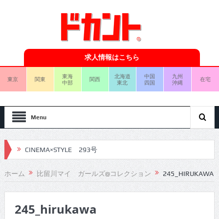
求人情報はこちら
東海
北海道
中国
九州
東京
関東
関西
在宅
中部
東北
四国
沖縄
Menu
CINEMA×STYLE 293号
CINEMA×STYLE 292号
ホーム
比留川マイ ガールズ@コレクション
245_HIRUKAWA
CINEMA×STYLE 291号
245_hirukawa
CINEMA×STYLE 290号