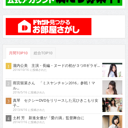
月間TOP10
総合TOP10
瀧内公美 主演・長編・ヌードの初が３つ!!!ギラギ...
2014/10/16 に投稿された
雨宮留菜さん 「ミスヤンチャン2016」参戦！マ
ル...
2016/5/16 に投稿された
真琴 セクシーDVDをリリースした元ひきこもり女
子...
2013/4/16 に投稿された
土村 芳 新進女優が「愛の渦」監督舞台に
2014/7/16 に投稿された