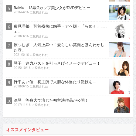
RaMu 18歳Gカップ美少女がDVDデビュー
2016/4/16 に投稿された
稀見理都 乳首残像に触手・アヘ顔・「らめぇ」……
エ...
2018/3/16 に投稿された
原つむぎ 人気上昇中！愛らしい笑顔とほんわかし
た雰...
2021/3/16 に投稿された
琴子 迫力バストを引っさげイメージデビュー！
2015/10/16 に投稿された
行平あい佳 初主演で大胆な体当たり艶技を…
2018/9/15 に投稿された
深琴 等身大で演じた初主演作品が公開！
2017/11/16 に投稿された
オススメインタビュー