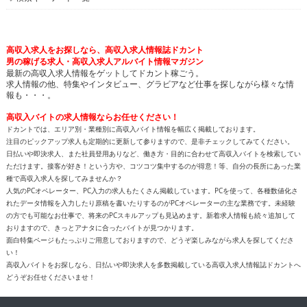
高収入求人をお探しなら、高収入求人情報誌ドカント
男の稼げる求人・高収入求人アルバイト情報マガジン
最新の高収入求人情報をゲットしてドカント稼ごう。
求人情報の他、特集やインタビュー、グラビアなど仕事を探しながら様々な情
報も・・・。
高収入バイトの求人情報ならお任せください！
ドカントでは、エリア別・業種別に高収入バイト情報を幅広く掲載しております。
注目のピックアップ求人も定期的に更新して参りますので、是非チェックしてみてください。
日払いや即決求人、また社員登用ありなど、働き方・目的に合わせて高収入バイトを検索してい
ただけます。接客が好き！という方や、コツコツ集中するのが得意！等、自分の長所にあった業
種で高収入求人を探してみませんか？
人気のPCオペレーター、PC入力の求人もたくさん掲載しています。PCを使って、各種数値化さ
れたデータ情報を入力したり原稿を書いたりするのがPCオペレーターの主な業務です。未経験
の方でも可能なお仕事で、将来のPCスキルアップも見込めます。新着求人情報も続々追加して
おりますので、きっとアナタに合ったバイトが見つかります。
面白特集ページもたっぷりご用意しておりますので、どうぞ楽しみながら求人を探してくださ
い！
高収入バイトをお探しなら、日払いや即決求人を多数掲載している高収入求人情報誌ドカントへ
どうぞお任せくださいませ！