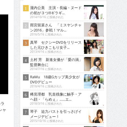
瀧内公美 主演・長編・ヌード
の初が３つ!!!ギラギ...
2014/10/16 に投稿された
雨宮留菜さん 「ミスヤンチャ
ン2016」参戦！マル...
2016/5/16 に投稿された
真琴 セクシーDVDをリリース
した元ひきこもり女子...
2013/4/16 に投稿された
土村 芳 新進女優が「愛の渦」
監督舞台に
2014/7/16 に投稿された
RaMu 18歳Gカップ美少女が
DVDデビュー
2016/4/16 に投稿された
稀見理都 乳首残像に触手・ア
ヘ顔・「らめぇ」……エ...
いラ
2018/3/16 に投稿された
シャ
琴子 迫力バストを引っさげイ
メージデビュー！
2015/10/16 に投稿された