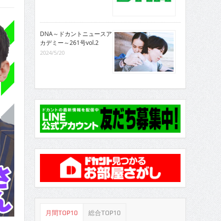
DNA～ドカントニュースア
カデミー～261号vol.2
2024/5/20
月間TOP10
総合TOP10