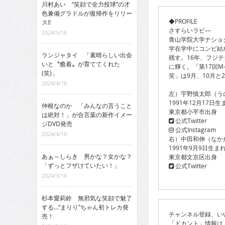
川村あい “笑顔で全力投球”の才
色兼備グラドルが復帰作をリリー
◆PROFILE
ス!!
さすらいラビ―
2024/5/16
青山学院大学ナショ
学在学中にコンビ結
ランジャタイ 「素晴らしい出会
残す。16年、フジ
いと〝癒着〟が育ててくれた
に輝く。「第17回M
(笑)」
笑」は9月、10月と
2024/4/16
左）宇野慎太郎（う
1991年12月17日生
仲根なのか 「みんなの言うこと
東京都小平市出身
は絶対！」が合言葉の新作イメー
公式Twitter
ジDVD発売
公式Instagram
2024/4/16
右）中田和伸（なか
1991年9月9日生ま
あぁ～しらき 男かな？女かな？
東京都文京区出身
「ずっとフザけていたい！」
公式Twitter
2024/3/16
杉本愛莉鈴 無邪気な笑顔で魅了
する…“まりり”ちゃん初トレカ発
チャンネル登録、い
売！
「ドカント」情報は