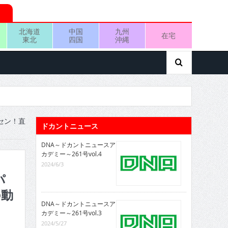
北海道
中国
九州
在宅
東北
四国
沖縄
イセン！直
ドカントニュース
DNA～ドカントニュースア
カデミー～261号vol.4
2024/6/3
パ
の動
DNA～ドカントニュースア
カデミー～261号vol.3
2024/5/27