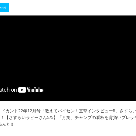
eet
54】ドカント22年12月号「教えてパイセン！直撃インタビュー!!」さすら
弾！【さすらいラビーさん5/5】「月笑」チャンプの看板を背負いプレッ
んだ!!