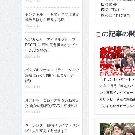
2024/3/16
公式HP
公式Twitter
センチネル 『月笑』年間王者が
公式Instagram
極致目指して爆発する!?
2024/2/16
この記事の
牧野みなた アイドルグループ
BOCCHI。￼の黄色担当がデビュ
ーDVDを発売！
2024/2/16
パンプキンポテトフライ M-1で
決勝に行く“理由”が見つかった
【ドカントch.#253】
(笑)
22年12月号「教えてパ
2024/1/16
ン！直撃インタビュー!
らいラビーさんの動画第
月野もも 美貌と才能を兼ね備え
た“奇跡の原石”がDVDに初挑戦！
【さすらいラビーさん4/
2024/1/16
ヤーレンズ 目指せライブ・キン
グ！人生変えて魅せます!!