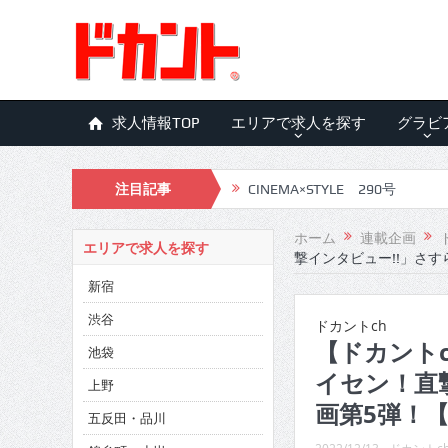
求人情報TOP
エリアで求人を探す
グラビ
注目記事
CINEMA×STYLE 290号
CINEMA×STYLE 289号
ホーム
連載企画
エリアで求人を探す
撃インタビュー!!」さす
CINEMA×STYLE 288号
新宿
CINEMA×STYLE 287号
渋谷
ドカントch
CINEMA×STYLE 286号
【ドカントc
池袋
イセン！直
CINEMA×STYLE 285号
上野
画第5弾！【
五反田・品川
CINEMA×STYLE 294号