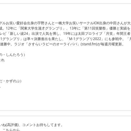
グルお笑い愛好会出身の宇野さんと一橋大学お笑いサークルIOK出身の中田さんが大
成。12年に「関東大学生漫才グランプリ」、13年に「第11回笑樂祭」優勝と実績を
テレビ「新しい波24」出演で人気を博し、19年には太田プロライブ「月笑」年間王者
-1グランプリ」は準々決勝進出を果たし、「M-1グランプリ2022」にも参戦中。「
2連勝中。ラジオ「さすらいラビーのオーライパパ」(stand.fm)が毎週月曜更新。
の・しんたろう）
まれ
だ・かずのぶ）
れ
いね(高評価)、コメントお待ちしてます。
、こちらから。