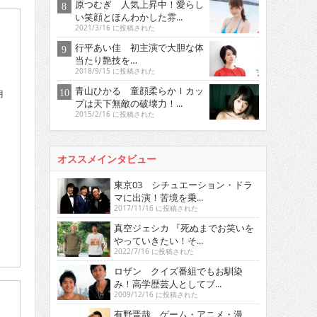
原つむぎ 人気上昇中！愛らし
い笑顔とほんわかした雰...
2021/3/16 に投稿された
行平あい佳 初主演で大胆な体
当たり艶技を…
2018/9/15 に投稿された
青山ひかる 童顔柔らかＩカッ
月
プは天下無敵の破壊力！...
2015/2/16 に投稿された
オススメインタビュー
東京03 シチュエーション・ドラ
マに出演！苦境を乗...
2017/11/16 に投稿された
真空ジェシカ 『死ぬまでお笑いを
やっていきたい！そ...
2022/7/16 に投稿された
ロザン クイズ番組でもお馴染
み！高学歴芸人としてブ...
2009/12/16 に投稿された
有野晋哉 ゲーム・アニメ・漫