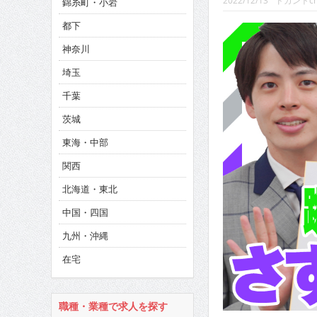
2022/12/13
ドカントc
錦糸町・小岩
CINEMA×STYLE 293号
都下
CINEMA×STYLE 292号
神奈川
CINEMA×STYLE 291号
埼玉
千葉
茨城
東海・中部
関西
北海道・東北
中国・四国
九州・沖縄
在宅
職種・業種で求人を探す