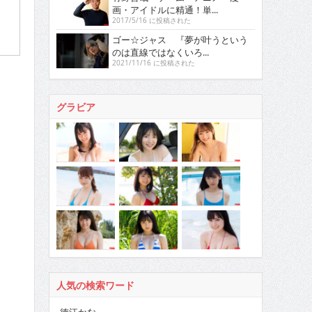
画・アイドルに精通！単...
2017/5/16 に投稿された
ゴー☆ジャス 『夢が叶うという
のは直線ではなくいろ...
2021/11/16 に投稿された
グラビア
人気の検索ワード