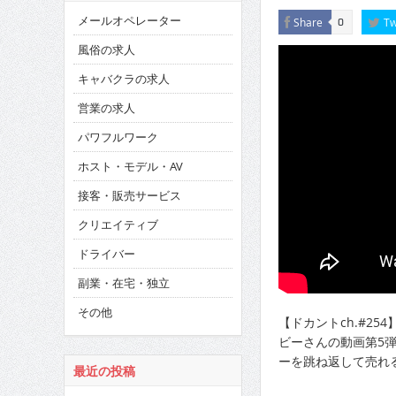
メールオペレーター
Share
Tw
0
風俗の求人
キャバクラの求人
営業の求人
パワフルワーク
ホスト・モデル・AV
接客・販売サービス
クリエイティブ
ドライバー
副業・在宅・独立
その他
【ドカントch.#2
ビーさんの動画第5
ーを跳ね返して売れる
最近の投稿