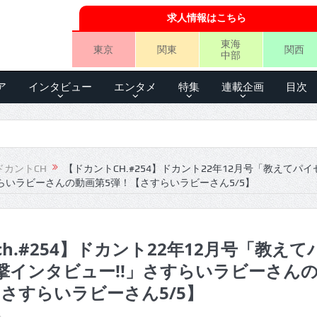
求人情報はこちら
東海
東京
関東
関西
中部
ア
インタビュー
エンタメ
特集
連載企画
目次
ドカントCH
【ドカントCH.#254】ドカント22年12月号「教えてパ
らいラビーさんの動画第5弾！【さすらいラビーさん5/5】
h.#254】ドカント22年12月号「教えて
撃インタビュー!!」さすらいラビーさん
さすらいラビーさん5/5】