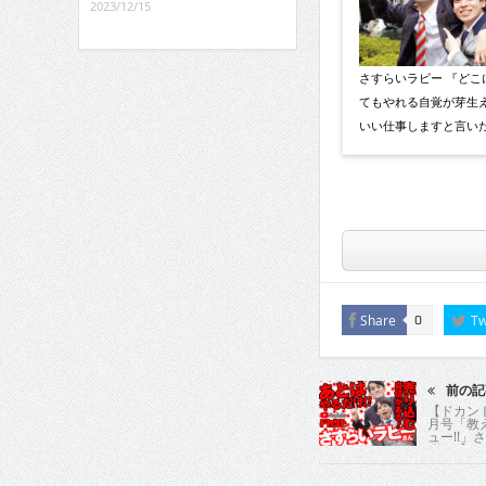
2023/12/15
さすらいラビー 『どこ
てもやれる自覚が芽生
いい仕事しますと言い
Share
Tw
0
前の記
【ドカント
月号「教
ュー!!」
弾！【さす