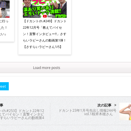
に行っ
【ドカントch.#249】ドカント
えた！
22年12月号「教えてパイセ
たい』
ン！直撃インタビュー!!」さす
らいラビーさんの動画第1弾！
【さすらいラビーさん1/5】
Load more posts
eet
事
次の記事
ドカント23年1月号先出し情報244号
ch.#253】ドカント22年12
vol.1桜井木穂さん
えてパイセン！直撃インタビ
さすらいラビーさんの動画第4
らいラビーさん4/5】