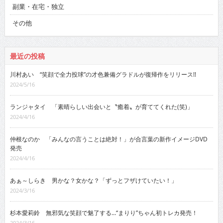
副業・在宅・独立
その他
最近の投稿
川村あい “笑顔で全力投球”の才色兼備グラドルが復帰作をリリース!!
2024/5/16
ランジャタイ 「素晴らしい出会いと〝癒着〟が育ててくれた(笑)」
2024/4/16
仲根なのか 「みんなの言うことは絶対！」が合言葉の新作イメージDVD
発売
2024/4/16
あぁ～しらき 男かな？女かな？「ずっとフザけていたい！」
2024/3/16
杉本愛莉鈴 無邪気な笑顔で魅了する…“まりり”ちゃん初トレカ発売！
2024/3/16