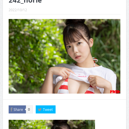
242_horie
CINEMA×STYLE 289号
2022/10/12
CINEMA×STYLE 288号
CINEMA×STYLE 287号
CINEMA×STYLE 286号
CINEMA×STYLE 285号
CINEMA×STYLE 294号
Share
Tweet
0