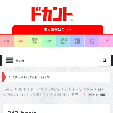
求人情報はこちら
東海
北海道
中国
九州
東京
関東
関西
在宅
中部
東北
四国
沖縄
Menu
CINEMA×STYLE 293号
CINEMA×STYLE 292号
ホーム
堀江りほ グラドル界のむちむちギャンブラー“りほり
ん”がDVD『むっちりほ』を10月21日(金)に発売。
242_HORIE
CINEMA×STYLE 291号
CINEMA×STYLE 290号