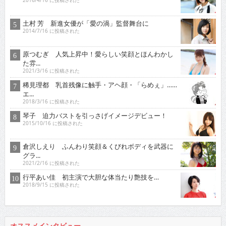
2016/4/16 に投稿された
土村 芳 新進女優が「愛の渦」監督舞台に
2014/7/16 に投稿された
原つむぎ 人気上昇中！愛らしい笑顔とほんわかし
た雰...
2021/3/16 に投稿された
稀見理都 乳首残像に触手・アヘ顔・「らめぇ」……
エ...
2018/3/16 に投稿された
琴子 迫力バストを引っさげイメージデビュー！
2015/10/16 に投稿された
倉沢しえり ふんわり笑顔＆くびれボディを武器に
グラ...
2021/2/16 に投稿された
行平あい佳 初主演で大胆な体当たり艶技を…
2018/9/15 に投稿された
オススメインタビュー