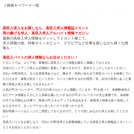
検索キーワード一覧
高収入求人をお探しなら、高収入求人情報誌ドカント
男の稼げる求人・高収入求人アルバイト情報マガジン
最新の高収入求人情報をゲットしてドカント稼ごう。
求人情報の他、特集やインタビュー、グラビアなど仕事を探しながら様々な情
報も・・・。
高収入バイトの求人情報ならお任せください！
ドカントでは、エリア別・業種別に高収入バイト情報を幅広く掲載しております。
注目のピックアップ求人も定期的に更新して参りますので、是非チェックしてみてください。
日払いや即決求人、また社員登用ありなど、働き方・目的に合わせて高収入バイトを検索してい
ただけます。接客が好き！という方や、コツコツ集中するのが得意！等、自分の長所にあった業
種で高収入求人を探してみませんか？
人気のPCオペレーター、PC入力の求人もたくさん掲載しています。PCを使って、各種数値化さ
れたデータ情報を入力したり原稿を書いたりするのがPCオペレーターの主な業務です。未経験
の方でも可能なお仕事で、将来のPCスキルアップも見込めます。新着求人情報も続々追加して
おりますので、きっとアナタに合ったバイトが見つかります。
面白特集ページもたっぷりご用意しておりますので、どうぞ楽しみながら求人を探してくださ
い！
高収入バイトをお探しなら、日払いや即決求人を多数掲載している高収入求人情報誌ドカントへ
どうぞお任せくださいませ！