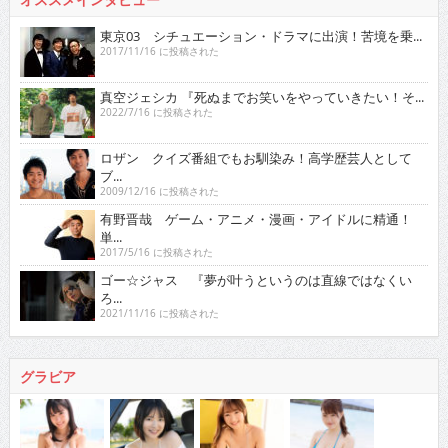
東京03 シチュエーション・ドラマに出演！苦境を乗...
2017/11/16 に投稿された
真空ジェシカ 『死ぬまでお笑いをやっていきたい！そ...
2022/7/16 に投稿された
ロザン クイズ番組でもお馴染み！高学歴芸人として
ブ...
2009/12/16 に投稿された
有野晋哉 ゲーム・アニメ・漫画・アイドルに精通！
単...
2017/5/16 に投稿された
ゴー☆ジャス 『夢が叶うというのは直線ではなくい
ろ...
2021/11/16 に投稿された
グラビア