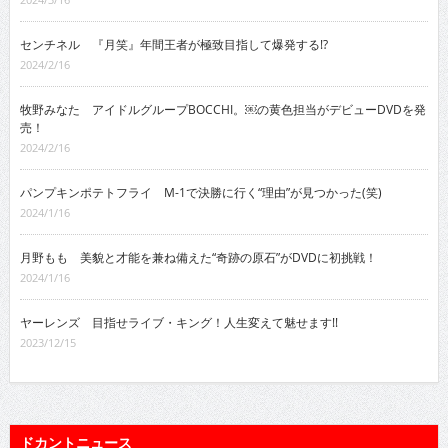
センチネル 『月笑』年間王者が極致目指して爆発する!?
2024/2/16
牧野みなた アイドルグループBOCCHI。￼の黄色担当がデビューDVDを発
売！
2024/2/16
パンプキンポテトフライ M-1で決勝に行く“理由”が見つかった(笑)
2024/1/16
月野もも 美貌と才能を兼ね備えた“奇跡の原石”がDVDに初挑戦！
2024/1/16
ヤーレンズ 目指せライブ・キング！人生変えて魅せます!!
2023/12/15
ドカントニュース