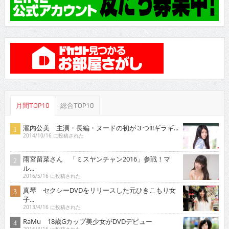
月間TOP10
総合TOP10
瀧内公美 主演・長編・ヌードの初が３つ!!!ギラギ...
2014/10/16 に投稿された
雨宮留菜さん 「ミスヤンチャン2016」参戦！マ
ル...
2016/5/16 に投稿された
真琴 セクシーDVDをリリースした元ひきこもり女
子...
2013/4/16 に投稿された
RaMu 18歳Gカップ美少女がDVDデビュー