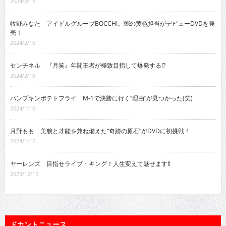
2024/3/16
牧野みなた アイドルグループBOCCHI。￼の黄色担当がデビューDVDを発
売！
2024/2/16
センチネル 『月笑』年間王者が極致目指して爆発する!?
2024/2/16
パンプキンポテトフライ M-1で決勝に行く“理由”が見つかった(笑)
2024/1/16
月野もも 美貌と才能を兼ね備えた“奇跡の原石”がDVDに初挑戦！
2024/1/16
ヤーレンズ 目指せライブ・キング！人生変えて魅せます!!
2023/12/15
ドカントニュース