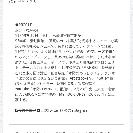
だよコレ!?って
◆PROFILE
永野（ながの）
1974年9月2日生まれ 宮崎県宮崎市出身
95年頃に活動開始。“孤高のカルト芸人”と称されるシュールな芸
風が持ち味のピン芸人で、長きに渡ってライブシーンで活躍。
14年に「ゴッホより普通にラッセンが好き」のフレーズで知ら
れるネタでブレイクし、数々のお笑い番組に出演。また清水康
彦さん、斎藤工さん、金子ノブアキさんと映像制作プロジェク
ト「チーム万力」を結成し、19年公開の『MANRIKI』を発表す
るなど多方面で活動。仙台放送「永野のわっしゃ！」、ラジオ
「永野の目には見えない美術館」(Artistspoken)、「60TRY部」
(ラジオ日本)レギュラー。映画や音楽に造詣が深く、
YouTube「永野CHANNEL」配信中。8月23日(火)に東京・南青
山のBAROOMにて開催の「MY ROCK, ONLY ROCK vol.1」に出
演する。
公式ブログ
公式Twitter
公式Instagram