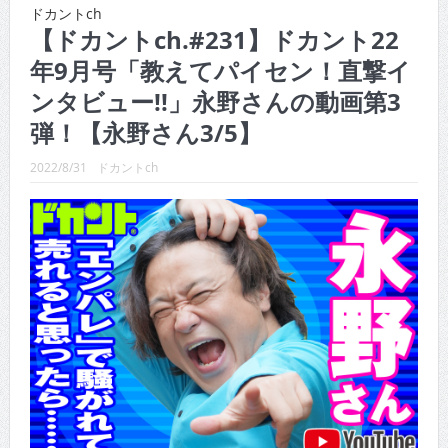
CINEMA×STYLE 286号
ドカントch
【ドカントch.#231】ドカント22
CINEMA×STYLE 285号
年9月号「教えてパイセン！直撃イ
CINEMA×STYLE 294号
ンタビュー!!」永野さんの動画第3
CINEMA×STYLE 293号
弾！【永野さん3/5】
CINEMA×STYLE 292号
2022/8/31
ドカントch
CINEMA×STYLE 291号