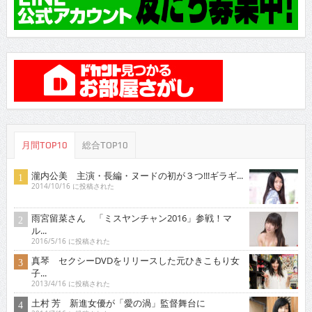
月間TOP10
総合TOP10
瀧内公美 主演・長編・ヌードの初が３つ!!!ギラギ...
2014/10/16 に投稿された
雨宮留菜さん 「ミスヤンチャン2016」参戦！マ
ル...
2016/5/16 に投稿された
真琴 セクシーDVDをリリースした元ひきこもり女
子...
2013/4/16 に投稿された
土村 芳 新進女優が「愛の渦」監督舞台に