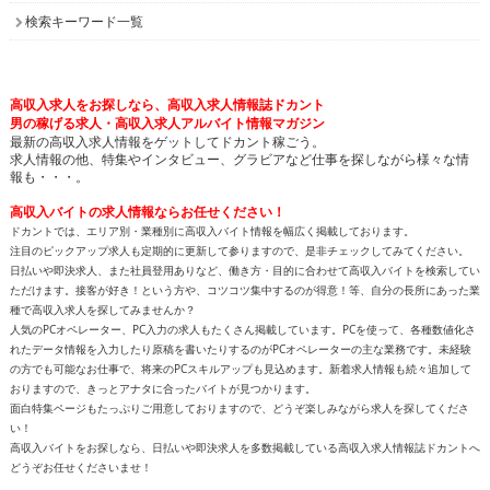
検索キーワード一覧
高収入求人をお探しなら、高収入求人情報誌ドカント
男の稼げる求人・高収入求人アルバイト情報マガジン
最新の高収入求人情報をゲットしてドカント稼ごう。
求人情報の他、特集やインタビュー、グラビアなど仕事を探しながら様々な情
報も・・・。
高収入バイトの求人情報ならお任せください！
ドカントでは、エリア別・業種別に高収入バイト情報を幅広く掲載しております。
注目のピックアップ求人も定期的に更新して参りますので、是非チェックしてみてください。
日払いや即決求人、また社員登用ありなど、働き方・目的に合わせて高収入バイトを検索してい
ただけます。接客が好き！という方や、コツコツ集中するのが得意！等、自分の長所にあった業
種で高収入求人を探してみませんか？
人気のPCオペレーター、PC入力の求人もたくさん掲載しています。PCを使って、各種数値化さ
れたデータ情報を入力したり原稿を書いたりするのがPCオペレーターの主な業務です。未経験
の方でも可能なお仕事で、将来のPCスキルアップも見込めます。新着求人情報も続々追加して
おりますので、きっとアナタに合ったバイトが見つかります。
面白特集ページもたっぷりご用意しておりますので、どうぞ楽しみながら求人を探してくださ
い！
高収入バイトをお探しなら、日払いや即決求人を多数掲載している高収入求人情報誌ドカントへ
どうぞお任せくださいませ！