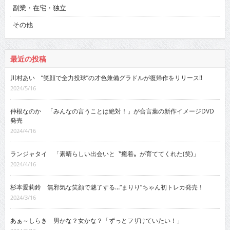
副業・在宅・独立
その他
最近の投稿
川村あい “笑顔で全力投球”の才色兼備グラドルが復帰作をリリース!!
2024/5/16
仲根なのか 「みんなの言うことは絶対！」が合言葉の新作イメージDVD
発売
2024/4/16
ランジャタイ 「素晴らしい出会いと〝癒着〟が育ててくれた(笑)」
2024/4/16
杉本愛莉鈴 無邪気な笑顔で魅了する…“まりり”ちゃん初トレカ発売！
2024/3/16
あぁ～しらき 男かな？女かな？「ずっとフザけていたい！」