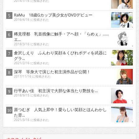
2014/7/16 に投稿された
RaMu 18歳Gカップ美少女がDVDデビュー
2016/4/16 に投稿された
稀見理都 乳首残像に触手・アヘ顔・「らめぇ」……
エ...
2018/3/16 に投稿された
倉沢しえり ふんわり笑顔＆くびれボディを武器に
グラ...
2021/2/16 に投稿された
深琴 等身大で演じた初主演作品が公開！
2017/11/16 に投稿された
行平あい佳 初主演で大胆な体当たり艶技を…
2018/9/15 に投稿された
原つむぎ 人気上昇中！愛らしい笑顔とほんわかし
た雰...
2021/3/16 に投稿された