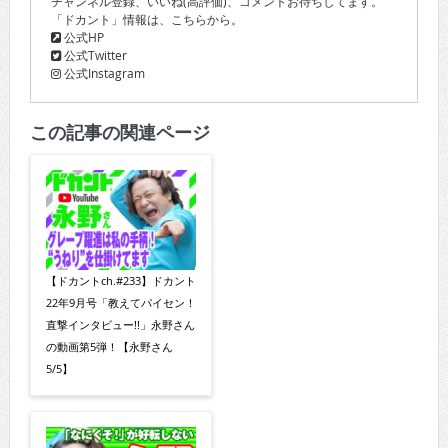
チャンネル登録、いいね(高評価)、コメントお待ちしてます。
「ドカント」情報は、こちらから。
公式HP
公式Twitter
公式Instagram
この記事の関連ページ
【ドカントch.#233】ドカント
22年9月号「教えてパイセン！
直撃インタビュー!!」永野さん
の動画第5弾！【永野さん
5/5】