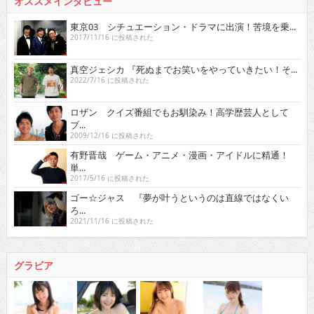
オススメインタビュー
東京03 シチュエーション・ドラマに出演！苦境を乗...
2017/11/16 に投稿された
真空ジェシカ 『死ぬまでお笑いをやっていきたい！そ...
2022/7/16 に投稿された
ロザン クイズ番組でもお馴染み！高学歴芸人として
ブ...
2009/12/16 に投稿された
有野晋哉 ゲーム・アニメ・漫画・アイドルに精通！
単...
2017/5/16 に投稿された
ゴー☆ジャス 『夢が叶うというのは直線ではなくい
ろ...
2021/11/16 に投稿された
グラビア