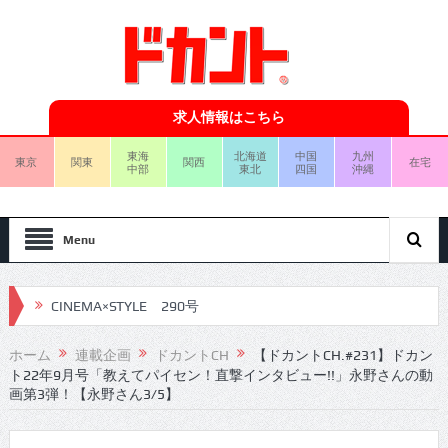
求人情報はこちら
東海
北海道
中国
九州
東京
関東
関西
在宅
中部
東北
四国
沖縄
Menu
CINEMA×STYLE 290号
CINEMA×STYLE 289号
ホーム
連載企画
ドカントCH
【ドカントCH.#231】ドカン
ト22年9月号「教えてパイセン！直撃インタビュー!!」永野さんの動
CINEMA×STYLE 288号
画第3弾！【永野さん3/5】
CINEMA×STYLE 287号