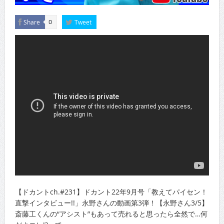
Share
Tweet
0
【ドカントch.#231】ドカント22年9月号「教えてパイセン！
直撃インタビュー!!」永野さんの動画第3弾！【永野さん3/5】
斎藤工くんの“アシスト”もあって売れると思ったら全然で…何