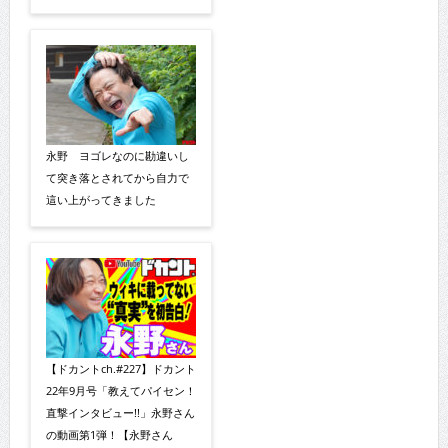
永野 ヨゴレなのに勘違いし
て突き落とされてから自力で
這い上がってきました
【ドカントch.#227】ドカント
22年9月号「教えてパイセン！
直撃インタビュー!!」永野さん
の動画第1弾！【永野さん