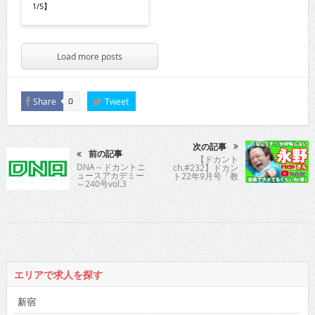
1/5】
Load more posts
Share
Tweet
0
次の記事
前の記事
【ドカント
DNA～ドカントニ
ch.#232】ドカン
ュースアカデミー
ト22年9月号「教
～240号vol.3
えてパイセン！直
撃インタビュー!!」
永野さんの動画第4
弾！【永野さん
4/5】
エリアで求人を探す
新宿