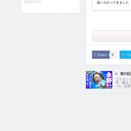
2023/12/15
這い上がってきました
Share
Tw
0
前の記
【ドカント
号「教え
ー!!」永
ん3/5】