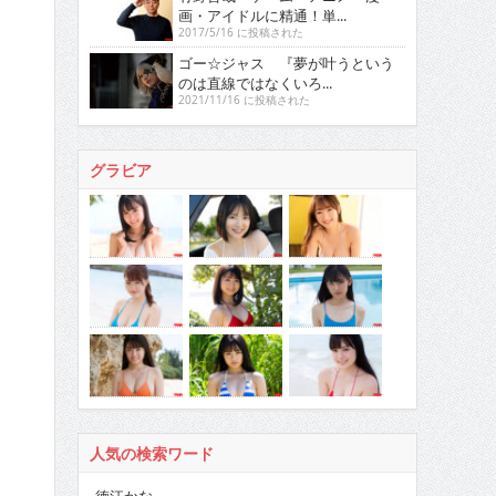
画・アイドルに精通！単...
2017/5/16 に投稿された
ゴー☆ジャス 『夢が叶うという
のは直線ではなくいろ...
2021/11/16 に投稿された
グラビア
人気の検索ワード