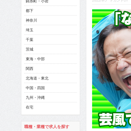
2022/9/5
ドカントch
錦糸町・小岩
CINEMA×STYLE 293号
都下
CINEMA×STYLE 292号
神奈川
CINEMA×STYLE 291号
埼玉
千葉
茨城
東海・中部
関西
北海道・東北
中国・四国
九州・沖縄
在宅
職種・業種で求人を探す