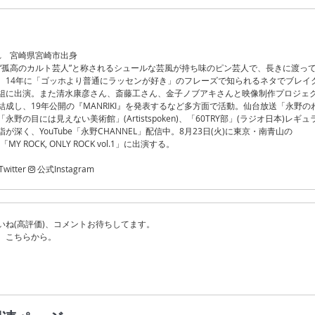
まれ 宮崎県宮崎市出身
。“孤高のカルト芸人”と称されるシュールな芸風が持ち味のピン芸人で、長きに渡っ
。14年に「ゴッホより普通にラッセンが好き」のフレーズで知られるネタでブレイ
組に出演。また清水康彦さん、斎藤工さん、金子ノブアキさんと映像制作プロジェ
成し、19年公開の『MANRIKI』を発表するなど多方面で活動。仙台放送「永野の
野の目には見えない美術館」(Artistspoken)、「60TRY部」(ラジオ日本)レギュ
深く、YouTube「永野CHANNEL」配信中。8月23日(火)に東京・南青山の
Y ROCK, ONLY ROCK vol.1」に出演する。
itter
公式Instagram
いね(高評価)、コメントお待ちしてます。
、こちらから。