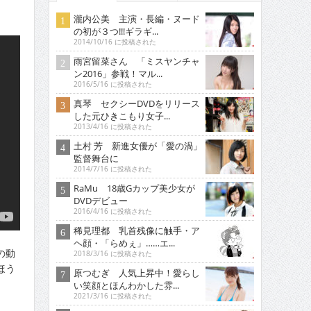
瀧内公美 主演・長編・ヌード
の初が３つ!!!ギラギ...
2014/10/16 に投稿された
雨宮留菜さん 「ミスヤンチャ
ン2016」参戦！マル...
2016/5/16 に投稿された
真琴 セクシーDVDをリリース
した元ひきこもり女子...
2013/4/16 に投稿された
土村 芳 新進女優が「愛の渦」
監督舞台に
2014/7/16 に投稿された
RaMu 18歳Gカップ美少女が
DVDデビュー
2016/4/16 に投稿された
稀見理都 乳首残像に触手・ア
ヘ顔・「らめぇ」……エ...
の動
2018/3/16 に投稿された
ほう
原つむぎ 人気上昇中！愛らし
い笑顔とほんわかした雰...
2021/3/16 に投稿された