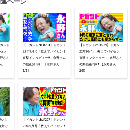
関連ページ
ドカント
【ドカントch.#231】ドカント
【ドカントch.#229】ドカント
イセン！
22年9月号「教えてパイセン！
22年9月号「教えてパイセン！
永野さん
直撃インタビュー!!」永野さん
直撃インタビュー!!」永野さん
ん
の動画第3弾！【永野さん
の動画第2弾！【永野さん
3/5】
2/5】
違いし
【ドカントch.#227】ドカント
自力で
22年9月号「教えてパイセン！