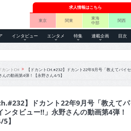
求人情報はこちら
東海
東京
関東
関西
中部
ア
インタビュー
エンタメ
特集
連載企画
目次
ドカントCH
【ドカントCH.#232】ドカント22年9月号「教えてパイ
さんの動画第4弾！【永野さん4/5】
h.#232】ドカント22年9月号「教えて
インタビュー!!」永野さんの動画第4弾！
/5】