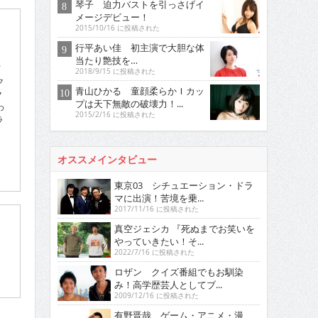
琴子 迫力バストを引っさげイ
メージデビュー！
2015/10/16 に投稿された
行平あい佳 初主演で大胆な体
当たり艶技を…
て
2018/9/15 に投稿された
ク
青山ひかる 童顔柔らかＩカッ
ク
プは天下無敵の破壊力！...
わ
2015/2/16 に投稿された
ラ
オススメインタビュー
東京03 シチュエーション・ドラ
マに出演！苦境を乗...
2017/11/16 に投稿された
真空ジェシカ 『死ぬまでお笑いを
やっていきたい！そ...
2022/7/16 に投稿された
ロザン クイズ番組でもお馴染
み！高学歴芸人としてブ...
2009/12/16 に投稿された
有野晋哉 ゲーム・アニメ・漫