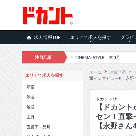
求人情報TOP
エリアで求人を探す
グラビ
注目記事
CINEMA×STYLE 290号
CINEMA×STYLE 289号
ホーム
連載企画
エリアで求人を探す
撃インタビュー!!」永野
CINEMA×STYLE 288号
新宿
CINEMA×STYLE 287号
渋谷
ドカントch
CINEMA×STYLE 286号
【ドカントc
池袋
セン！直撃
CINEMA×STYLE 285号
上野
【永野さん4
五反田・品川
CINEMA×STYLE 294号