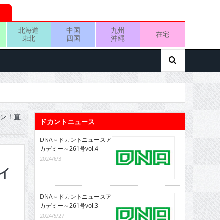
北海道
中国
九州
在宅
東北
四国
沖縄
セン！直
ドカントニュース
DNA～ドカントニュースア
カデミー～261号vol.4
2024/6/3
パイ
DNA～ドカントニュースア
カデミー～261号vol.3
2024/5/27