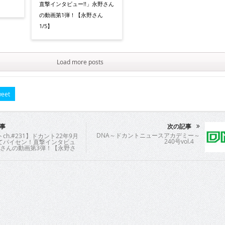
直撃インタビュー!!」永野さん
の動画第1弾！【永野さん
1/5】
Load more posts
eet
事
次の記事
DNA～ドカントニュースアカデミー～
ch.#231】ドカント22年9月
240号vol.4
てパイセン！直撃インタビュ
野さんの動画第3弾！【永野さ