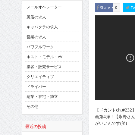
メールオペレーター
Share
Tw
0
風俗の求人
キャバクラの求人
営業の求人
パワフルワーク
ホスト・モデル・AV
接客・販売サービス
クリエイティブ
ドライバー
副業・在宅・独立
その他
【ドカントch.#2
画第4弾！【永野さ
がいいんです(笑)
最近の投稿