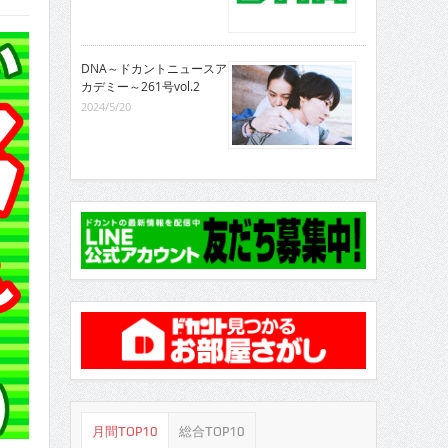
DNA～ドカントニュースア
カデミー～261号vol.2
2024/5/20
月間TOP10
総合TOP10