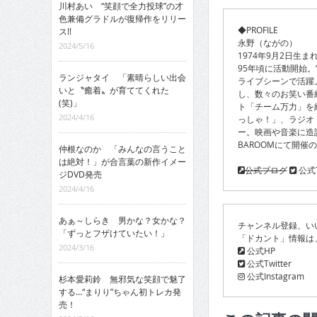
川村あい “笑顔で全力投球”の才
色兼備グラドルが復帰作をリリー
◆PROFILE
ス!!
永野（ながの）
2024/5/16
1974年9月2日生
95年頃に活動開始
ランジャタイ 「素晴らしい出会
ライブシーンで活躍
いと〝癒着〟が育ててくれた
し、数々のお笑い番
(笑)」
ト「チーム万力」を結
2024/4/16
っしゃ！」、ラジオ「永
ー。映画や音楽に造詣が
BAROOMにて開催の「M
仲根なのか 「みんなの言うこと
は絶対！」が合言葉の新作イメー
公式ブログ
公式Tw
ジDVD発売
2024/4/16
あぁ～しらき 男かな？女かな？
チャンネル登録、い
「ずっとフザけていたい！」
「ドカント」情報は
2024/3/16
公式HP
公式Twitter
公式Instagram
杉本愛莉鈴 無邪気な笑顔で魅了
する…“まりり”ちゃん初トレカ発
売！