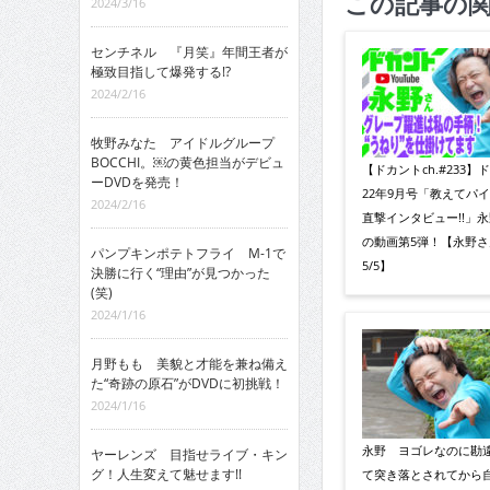
この記事の
2024/3/16
センチネル 『月笑』年間王者が
極致目指して爆発する!?
2024/2/16
牧野みなた アイドルグループ
BOCCHI。￼の黄色担当がデビュ
【ドカントch.#233】
ーDVDを発売！
22年9月号「教えてパ
2024/2/16
直撃インタビュー!!」
の動画第5弾！【永野さ
パンプキンポテトフライ M-1で
5/5】
決勝に行く“理由”が見つかった
(笑)
2024/1/16
月野もも 美貌と才能を兼ね備え
た“奇跡の原石”がDVDに初挑戦！
2024/1/16
永野 ヨゴレなのに勘
ヤーレンズ 目指せライブ・キン
グ！人生変えて魅せます!!
て突き落とされてから