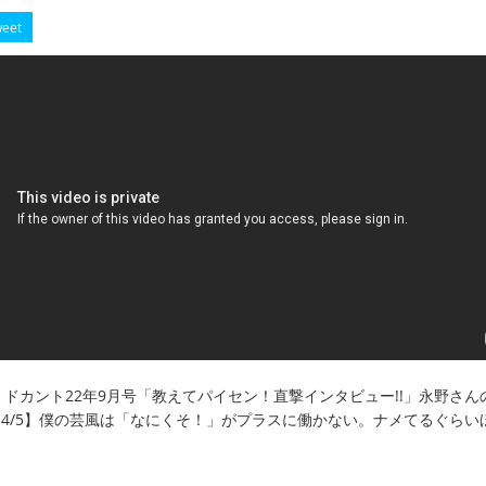
eet
32】ドカント22年9月号「教えてパイセン！直撃インタビュー!!」永野さん
ん4/5】僕の芸風は「なにくそ！」がプラスに働かない。ナメてるぐらい