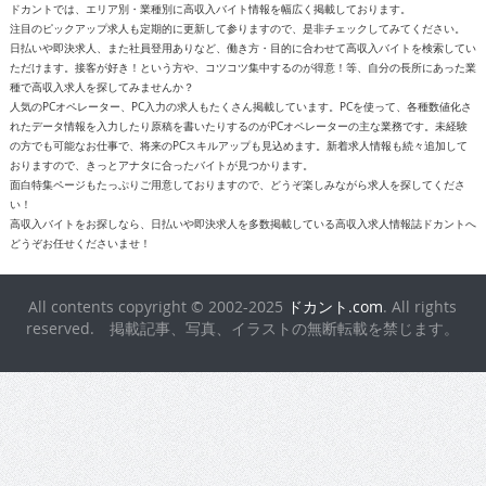
ドカントでは、エリア別・業種別に高収入バイト情報を幅広く掲載しております。
注目のピックアップ求人も定期的に更新して参りますので、是非チェックしてみてください。
日払いや即決求人、また社員登用ありなど、働き方・目的に合わせて高収入バイトを検索してい
ただけます。接客が好き！という方や、コツコツ集中するのが得意！等、自分の長所にあった業
種で高収入求人を探してみませんか？
人気のPCオペレーター、PC入力の求人もたくさん掲載しています。PCを使って、各種数値化さ
れたデータ情報を入力したり原稿を書いたりするのがPCオペレーターの主な業務です。未経験
の方でも可能なお仕事で、将来のPCスキルアップも見込めます。新着求人情報も続々追加して
おりますので、きっとアナタに合ったバイトが見つかります。
面白特集ページもたっぷりご用意しておりますので、どうぞ楽しみながら求人を探してくださ
い！
高収入バイトをお探しなら、日払いや即決求人を多数掲載している高収入求人情報誌ドカントへ
どうぞお任せくださいませ！
All contents copyright © 2002-2025
ドカント.com
. All rights
reserved. 掲載記事、写真、イラストの無断転載を禁じます。