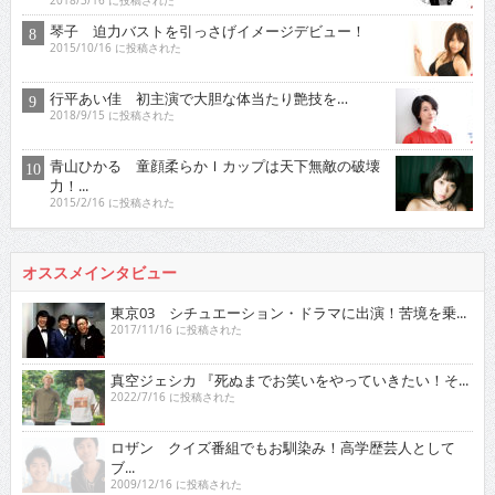
2018/3/16 に投稿された
琴子 迫力バストを引っさげイメージデビュー！
2015/10/16 に投稿された
行平あい佳 初主演で大胆な体当たり艶技を…
2018/9/15 に投稿された
青山ひかる 童顔柔らかＩカップは天下無敵の破壊
力！...
2015/2/16 に投稿された
オススメインタビュー
東京03 シチュエーション・ドラマに出演！苦境を乗...
2017/11/16 に投稿された
真空ジェシカ 『死ぬまでお笑いをやっていきたい！そ...
2022/7/16 に投稿された
ロザン クイズ番組でもお馴染み！高学歴芸人として
ブ...
2009/12/16 に投稿された