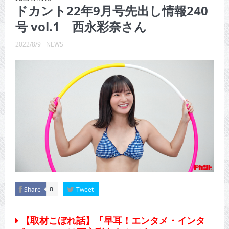
CINEMA×STYLE 289号
ドカント22年9月号先出し情報240
号 vol.1 西永彩奈さん
CINEMA×STYLE 288号
CINEMA×STYLE 287号
2022/8/9
NEWS
CINEMA×STYLE 286号
CINEMA×STYLE 285号
CINEMA×STYLE 294号
Share
Tweet
0
【取材こぼれ話】「早耳！エンタメ・インタ