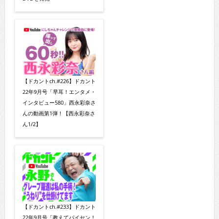
【ドカントch.#226】ドカント
22年9月号「早耳！エンタメ・
インタビュー580」西永彩奈さ
んの動画第1弾！【西永彩奈さ
ん1/2】
【ドカントch.#233】ドカント
22年9月号「教えてパイセン！