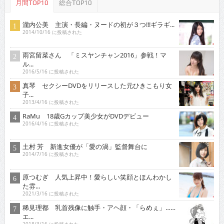
月間TOP10
総合TOP10
瀧内公美 主演・長編・ヌードの初が３つ!!!ギラギ...
2014/10/16 に投稿された
雨宮留菜さん 「ミスヤンチャン2016」参戦！マ
ル...
2016/5/16 に投稿された
真琴 セクシーDVDをリリースした元ひきこもり女
子...
2013/4/16 に投稿された
RaMu 18歳Gカップ美少女がDVDデビュー
2016/4/16 に投稿された
土村 芳 新進女優が「愛の渦」監督舞台に
2014/7/16 に投稿された
原つむぎ 人気上昇中！愛らしい笑顔とほんわかし
た雰...
2021/3/16 に投稿された
稀見理都 乳首残像に触手・アヘ顔・「らめぇ」……
エ...