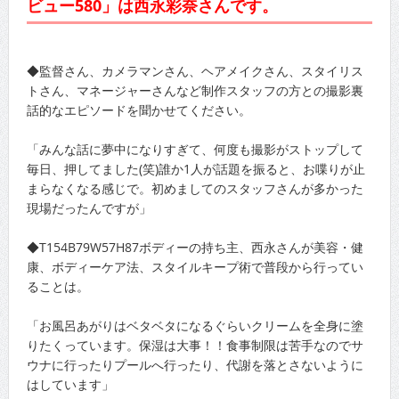
ビュー580」は西永彩奈さんです。
◆監督さん、カメラマンさん、ヘアメイクさん、スタイリス
トさん、マネージャーさんなど制作スタッフの方との撮影裏
話的なエピソードを聞かせてください。
「みんな話に夢中になりすぎて、何度も撮影がストップして
毎日、押してました(笑)誰か1人が話題を振ると、お喋りが止
まらなくなる感じで。初めましてのスタッフさんが多かった
現場だったんですが」
◆T154B79W57H87ボディーの持ち主、西永さんが美容・健
康、ボディーケア法、スタイルキープ術で普段から行ってい
ることは。
「お風呂あがりはベタベタになるぐらいクリームを全身に塗
りたくっています。保湿は大事！！食事制限は苦手なのでサ
ウナに行ったりプールへ行ったり、代謝を落とさないように
はしています」