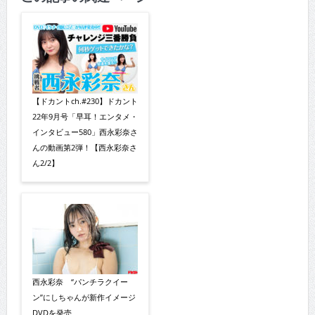
【ドカントch.#230】ドカント
22年9月号「早耳！エンタメ・
インタビュー580」西永彩奈さ
んの動画第2弾！【西永彩奈さ
ん2/2】
西永彩奈 “パンチラクイー
ン”にしちゃんが新作イメージ
DVDを発売