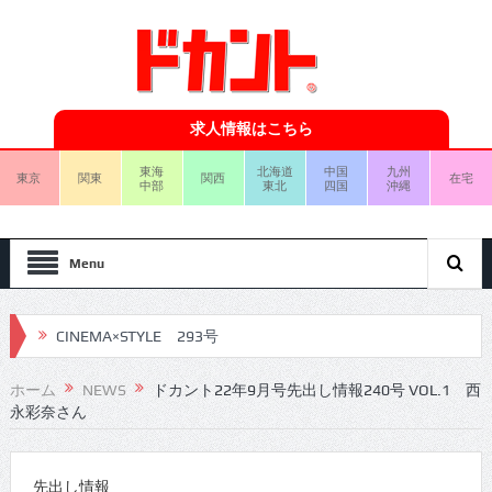
求人情報はこちら
東海
北海道
中国
九州
東京
関東
関西
在宅
中部
東北
四国
沖縄
Menu
CINEMA×STYLE 293号
CINEMA×STYLE 292号
ホーム
NEWS
ドカント22年9月号先出し情報240号 VOL.1 西
永彩奈さん
CINEMA×STYLE 291号
CINEMA×STYLE 290号
先出し情報