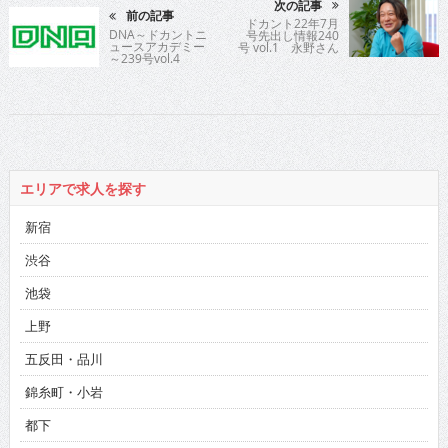
次の記事
前の記事
ドカント22年7月
DNA～ドカントニ
号先出し情報240
ュースアカデミー
号 vol.1 永野さん
～239号vol.4
エリアで求人を探す
新宿
渋谷
池袋
上野
五反田・品川
錦糸町・小岩
都下