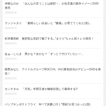
仲根なのか 「みんなの言うことは絶対！」が合言葉の新作イメージDVD
発売
2024/4/16
ランジャタイ 「素晴らしい出会いと〝癒着〟が育ててくれた(笑)」
2024/4/16
杉本愛莉鈴 無邪気な笑顔で魅了する…“まりり”ちゃん初トレカ発売！
2024/3/16
あぁ～しらき 男かな？女かな？「ずっとフザけていたい！」
2024/3/16
牧野みなた アイドルグループBOCCHI。￼の黄色担当がデビューDVDを発
売！
2024/2/16
センチネル 『月笑』年間王者が極致目指して爆発する!?
2024/2/16
パンプキンポテトフライ M-1で決勝に行く“理由”が見つかった(笑)