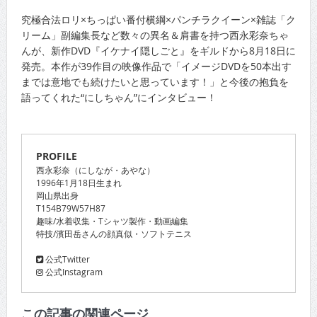
究極合法ロリ×ちっぱい番付横綱×パンチラクイーン×雑誌「ク
リーム」副編集長など数々の異名＆肩書を持つ西永彩奈ちゃ
んが、新作DVD『イケナイ隠しごと』をギルドから8月18日に
発売。本作が39作目の映像作品で「イメージDVDを50本出す
までは意地でも続けたいと思っています！」と今後の抱負を
語ってくれた“にしちゃん”にインタビュー！
PROFILE
西永彩奈（にしなが・あやな）
1996年1月18日生まれ
岡山県出身
T154B79W57H87
趣味/水着収集・Tシャツ製作・動画編集
特技/濱田岳さんの顔真似・ソフトテニス
公式Twitter
公式Instagram
この記事の関連ページ