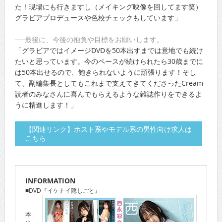
た！現場にも行きますし（メイキング映像を回してます笑）
グラビアプロデュースや色校チェックもしています」
──最後に、今後の抱負や目標をお願いします。
「グラビアではイメージDVDを50本出すまでは意地でも続け
たいと思っています。今のペースが続けられたら30歳までに
は50本出せるので、飽きられないように頑張ります！そし
て、副編集長としてもこれまで支えてきてくださったCream
読者のみなさんに喜んでもらえるような雑誌作りをできるよ
うに精進します！」
【関連リンク】ホスト系やモデル系の男性向け求人は
こちら
INFORMATION
■DVD『イケナイ隠しごと』
本