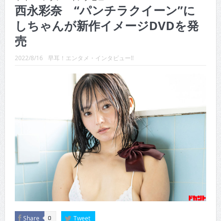
CINEMA×STYLE 289号
西永彩奈 “パンチラクイーン”に
しちゃんが新作イメージDVDを発
CINEMA×STYLE 288号
売
CINEMA×STYLE 287号
2022/8/16
早耳！エンタメ・インタビュー!!
CINEMA×STYLE 286号
CINEMA×STYLE 285号
CINEMA×STYLE 294号
Share
Tweet
0