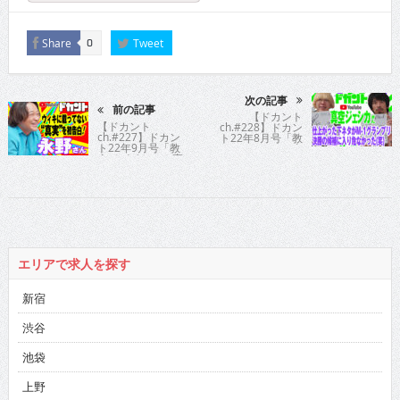
Share
Tweet
0
次の記事
前の記事
【ドカント
【ドカント
ch.#228】ドカン
ch.#227】ドカン
ト22年8月号「教
ト22年9月号「教
えてパイセン！直
えてパイセン！直
撃インタビュー!!」
撃インタビュ
真空ジェシカさん
ー!!」永野さんの
の動画第6弾！【真
動画第1弾！【永
空ジェシカさん
野さん1/5】
6/6】
エリアで求人を探す
新宿
渋谷
池袋
上野