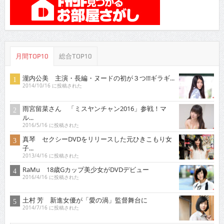
月間TOP10
総合TOP10
瀧内公美 主演・長編・ヌードの初が３つ!!!ギラギ...
2014/10/16 に投稿された
雨宮留菜さん 「ミスヤンチャン2016」参戦！マ
ル...
2016/5/16 に投稿された
真琴 セクシーDVDをリリースした元ひきこもり女
子...
2013/4/16 に投稿された
RaMu 18歳Gカップ美少女がDVDデビュー
2016/4/16 に投稿された
土村 芳 新進女優が「愛の渦」監督舞台に
2014/7/16 に投稿された