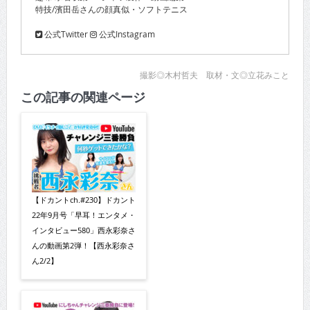
特技/濱田岳さんの顔真似・ソフトテニス
公式Twitter
公式Instagram
撮影◎木村哲夫 取材・文◎立花みこと
この記事の関連ページ
【ドカントch.#230】ドカント
22年9月号「早耳！エンタメ・
インタビュー580」西永彩奈さ
んの動画第2弾！【西永彩奈さ
ん2/2】