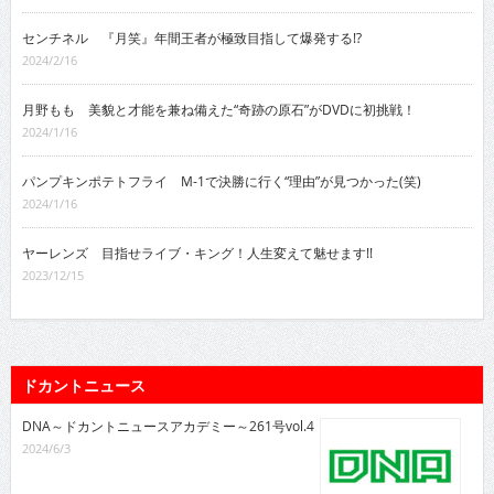
センチネル 『月笑』年間王者が極致目指して爆発する!?
2024/2/16
月野もも 美貌と才能を兼ね備えた“奇跡の原石”がDVDに初挑戦！
2024/1/16
パンプキンポテトフライ M-1で決勝に行く“理由”が見つかった(笑)
2024/1/16
ヤーレンズ 目指せライブ・キング！人生変えて魅せます!!
2023/12/15
ドカントニュース
DNA～ドカントニュースアカデミー～261号vol.4
2024/6/3