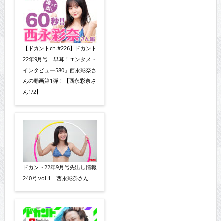
【ドカントch.#226】ドカント
22年9月号「早耳！エンタメ・
インタビュー580」西永彩奈さ
んの動画第1弾！【西永彩奈さ
ん1/2】
ドカント22年9月号先出し情報
240号 vol.1 西永彩奈さん