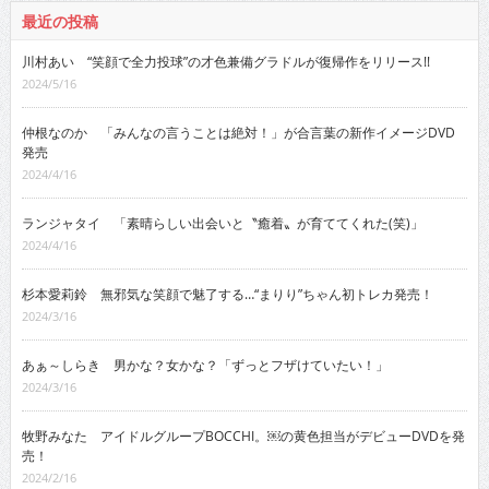
最近の投稿
川村あい “笑顔で全力投球”の才色兼備グラドルが復帰作をリリース!!
2024/5/16
仲根なのか 「みんなの言うことは絶対！」が合言葉の新作イメージDVD
発売
2024/4/16
ランジャタイ 「素晴らしい出会いと〝癒着〟が育ててくれた(笑)」
2024/4/16
杉本愛莉鈴 無邪気な笑顔で魅了する…“まりり”ちゃん初トレカ発売！
2024/3/16
あぁ～しらき 男かな？女かな？「ずっとフザけていたい！」
2024/3/16
牧野みなた アイドルグループBOCCHI。￼の黄色担当がデビューDVDを発
売！
2024/2/16