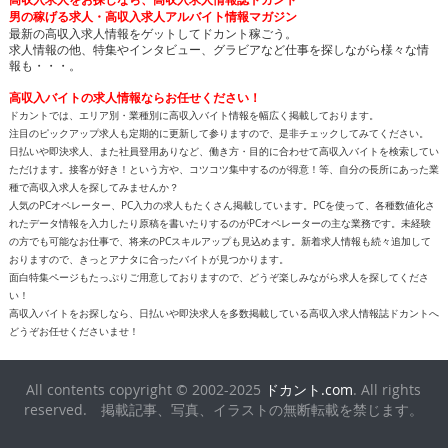
男の稼げる求人・高収入求人アルバイト情報マガジン
最新の高収入求人情報をゲットしてドカント稼ごう。
求人情報の他、特集やインタビュー、グラビアなど仕事を探しながら様々な情
報も・・・。
高収入バイトの求人情報ならお任せください！
ドカントでは、エリア別・業種別に高収入バイト情報を幅広く掲載しております。
注目のピックアップ求人も定期的に更新して参りますので、是非チェックしてみてください。
日払いや即決求人、また社員登用ありなど、働き方・目的に合わせて高収入バイトを検索してい
ただけます。接客が好き！という方や、コツコツ集中するのが得意！等、自分の長所にあった業
種で高収入求人を探してみませんか？
人気のPCオペレーター、PC入力の求人もたくさん掲載しています。PCを使って、各種数値化さ
れたデータ情報を入力したり原稿を書いたりするのがPCオペレーターの主な業務です。未経験
の方でも可能なお仕事で、将来のPCスキルアップも見込めます。新着求人情報も続々追加して
おりますので、きっとアナタに合ったバイトが見つかります。
面白特集ページもたっぷりご用意しておりますので、どうぞ楽しみながら求人を探してくださ
い！
高収入バイトをお探しなら、日払いや即決求人を多数掲載している高収入求人情報誌ドカントへ
どうぞお任せくださいませ！
All contents copyright © 2002-2025
ドカント.com
. All rights
reserved. 掲載記事、写真、イラストの無断転載を禁じます。