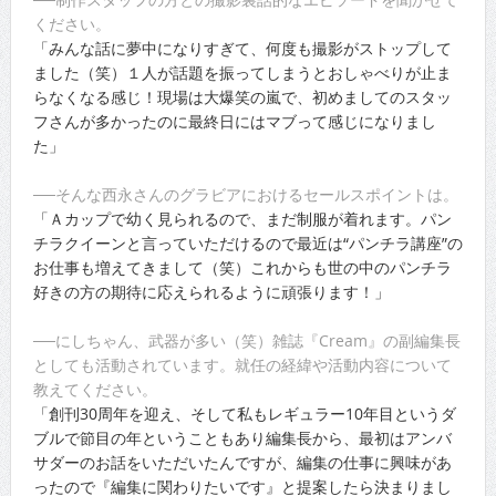
ください。
「みんな話に夢中になりすぎて、何度も撮影がストップして
ました（笑）１人が話題を振ってしまうとおしゃべりが止ま
らなくなる感じ！現場は大爆笑の嵐で、初めましてのスタッ
フさんが多かったのに最終日にはマブって感じになりまし
た」
──そんな西永さんのグラビアにおけるセールスポイントは。
「Ａカップで幼く見られるので、まだ制服が着れます。パン
チラクイーンと言っていただけるので最近は“パンチラ講座”の
お仕事も増えてきまして（笑）これからも世の中のパンチラ
好きの方の期待に応えられるように頑張ります！」
──にしちゃん、武器が多い（笑）雑誌『Cream』の副編集長
としても活動されています。就任の経緯や活動内容について
教えてください。
「創刊30周年を迎え、そして私もレギュラー10年目というダ
ブルで節目の年ということもあり編集長から、最初はアンバ
サダーのお話をいただいたんですが、編集の仕事に興味があ
ったので『編集に関わりたいです』と提案したら決まりまし