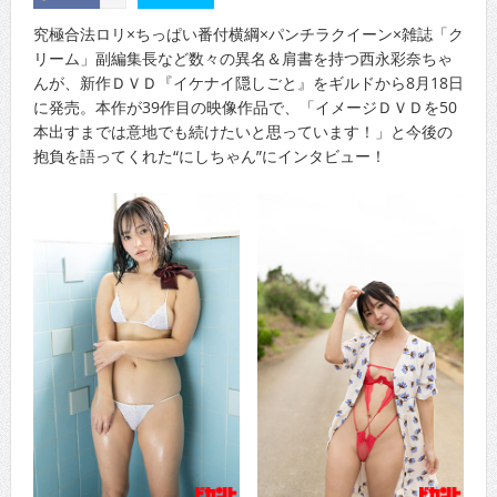
究極合法ロリ×ちっぱい番付横綱×パンチラクイーン×雑誌「ク
リーム」副編集長など数々の異名＆肩書を持つ西永彩奈ちゃ
んが、新作ＤＶＤ『イケナイ隠しごと』をギルドから8月18日
に発売。本作が39作目の映像作品で、「イメージＤＶＤを50
本出すまでは意地でも続けたいと思っています！」と今後の
抱負を語ってくれた“にしちゃん”にインタビュー！