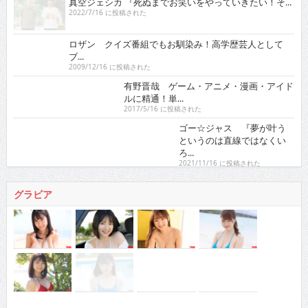
真空ジェシカ 『死ぬまでお笑いをやっていきたい！そ...
2022/7/16 に投稿された
ロザン クイズ番組でもお馴染み！高学歴芸人として
ブ...
2009/12/16 に投稿された
有野晋哉 ゲーム・アニメ・漫画・アイドルに精通！
単...
2017/5/16 に投稿された
ゴー☆ジャス 『夢が叶うというのは直線ではなくい
ろ...
2021/11/16 に投稿された
グラビア