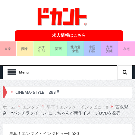
求人情報はこちら
東海
北海道
中国
九州
東京
関東
関西
在宅
中部
東北
四国
沖縄
Menu
CINEMA×STYLE 293号
CINEMA×STYLE 292号
ホーム
エンタメ
早耳！エンタメ・インタビュー!!
西永彩
奈 “パンチラクイーン”にしちゃんが新作イメージDVDを発売
CINEMA×STYLE 291号
CINEMA×STYLE 290号
早耳！エンタメ・インタビュー!! 580