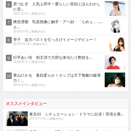
原つむぎ 人気上昇中！愛らしい笑顔とほんわかし
た雰...
2021/3/16 に投稿された
稀見理都 乳首残像に触手・アヘ顔・「らめぇ」……
エ...
2018/3/16 に投稿された
琴子 迫力バストを引っさげイメージデビュー！
2015/10/16 に投稿された
行平あい佳 初主演で大胆な体当たり艶技を…
2018/9/15 に投稿された
青山ひかる 童顔柔らかＩカップは天下無敵の破壊
力！...
2015/2/16 に投稿された
オススメインタビュー
東京03 シチュエーション・ドラマに出演！苦境を乗...
2017/11/16 に投稿された