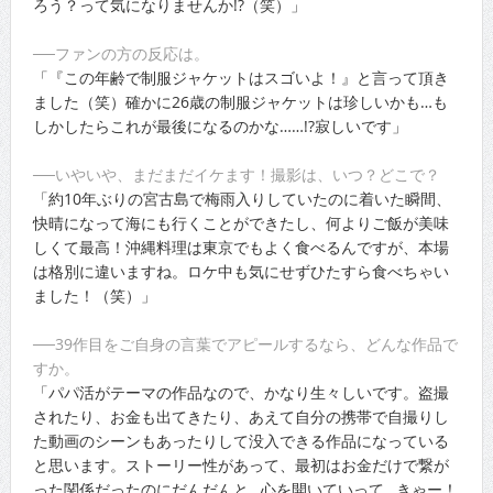
ろう？って気になりませんか!?（笑）」
──ファンの方の反応は。
「『この年齢で制服ジャケットはスゴいよ！』と言って頂き
ました（笑）確かに26歳の制服ジャケットは珍しいかも…も
しかしたらこれが最後になるのかな……!?寂しいです」
──いやいや、まだまだイケます！撮影は、いつ？どこで？
「約10年ぶりの宮古島で梅雨入りしていたのに着いた瞬間、
快晴になって海にも行くことができたし、何よりご飯が美味
しくて最高！沖縄料理は東京でもよく食べるんですが、本場
は格別に違いますね。ロケ中も気にせずひたすら食べちゃい
ました！（笑）」
──39作目をご自身の言葉でアピールするなら、どんな作品で
すか。
「パパ活がテーマの作品なので、かなり生々しいです。盗撮
されたり、お金も出てきたり、あえて自分の携帯で自撮りし
た動画のシーンもあったりして没入できる作品になっている
と思います。ストーリー性があって、最初はお金だけで繋が
った関係だったのにだんだんと…心を開いていって…きゃー！