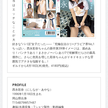
当
は
エ
ッ
チ
な
こ
と
が
大
好きな“パパ活”女子だった――「究極合法ロリ×グラビア界No,1
ちっぱい」西永彩奈ちゃんの新作第39弾イメージは、舐めあ
り！パンチラあり！まさかノーパンあり!?で初解禁だらけの最高
傑作に。さらに色気を増した彩奈ちゃんがドキドキエッチな雰
囲気でアナタを悩殺する…！
ギルドから8月18日(木)発売。4180円(税込)
PROFILE
西永彩奈（にしなが・あやな）
1996年1月18日生まれ
岡山県出身
T154B79W57H87
趣味/水着収集・Tシャツ製作・動画編集