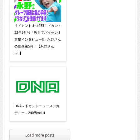
【ドカントch.#233】ドカント
22年9月号「教えてパイセン！
直撃インタビュー!!」永野さん
の動画第5弾！【永野さん
5/5】
DNA～ドカントニュースアカ
デミー～240号vol.4
Load more posts