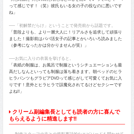
って感じです！（笑）彼氏もいる女の子の役なのに悪いです
ね」
──「初解禁だらけ」ということで発売前から話題です。
「普段よりも、より一層大人に！リアルさを追求して頑張り
ました！撮影前はパパ活女子の記事とかいろいろ読みました
（参考になったかは分かりませんが笑）」
──お気に入りの衣装を挙げると。
「表紙の制服は、お風呂で制服というシチュエーションも最
高だしなんといっても制服は落ち着きます。朝ベッドのヒラ
ヒラパンツもグラビアDVDって感じがして可愛くてお気に入
りです！意外とヒラヒラで誤魔化されてるけどセクシーです
よね!!」
クリーム副編集長としても読者の方に喜んで
もらえるように精進します!!
──制作スタッフの方との撮影裏話的なエピソードを聞かせて