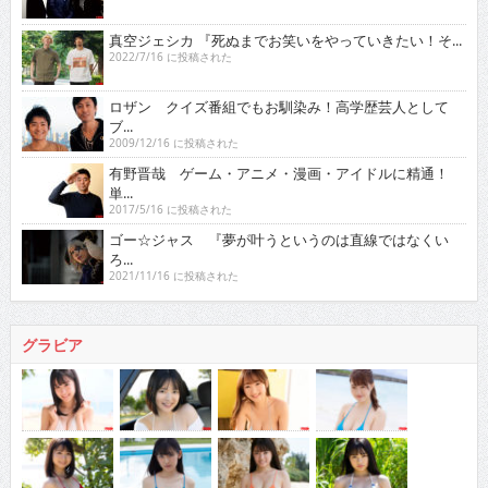
真空ジェシカ 『死ぬまでお笑いをやっていきたい！そ...
2022/7/16 に投稿された
ロザン クイズ番組でもお馴染み！高学歴芸人として
ブ...
2009/12/16 に投稿された
有野晋哉 ゲーム・アニメ・漫画・アイドルに精通！
単...
2017/5/16 に投稿された
ゴー☆ジャス 『夢が叶うというのは直線ではなくい
ろ...
2021/11/16 に投稿された
グラビア