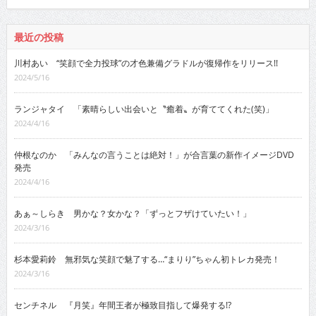
最近の投稿
川村あい “笑顔で全力投球”の才色兼備グラドルが復帰作をリリース!!
2024/5/16
ランジャタイ 「素晴らしい出会いと〝癒着〟が育ててくれた(笑)」
2024/4/16
仲根なのか 「みんなの言うことは絶対！」が合言葉の新作イメージDVD
発売
2024/4/16
あぁ～しらき 男かな？女かな？「ずっとフザけていたい！」
2024/3/16
杉本愛莉鈴 無邪気な笑顔で魅了する…“まりり”ちゃん初トレカ発売！
2024/3/16
センチネル 『月笑』年間王者が極致目指して爆発する!?