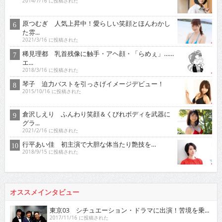
2014/7/16 に投稿された
原つむぎ 人気上昇中！愛らしい笑顔とほんわかし
た雰...
2021/3/16 に投稿された
稀見理都 乳首残像に触手・アヘ顔・「らめぇ」……
エ...
2018/3/16 に投稿された
琴子 迫力バストを引っさげイメージデビュー！
2015/10/16 に投稿された
倉沢しえり ふんわり笑顔＆くびれボディを武器に
グラ...
2021/2/16 に投稿された
行平あい佳 初主演で大胆な体当たり艶技を…
2018/9/15 に投稿された
オススメインタビュー
東京03 シチュエーション・ドラマに出演！苦境を乗...
2017/11/16 に投稿された