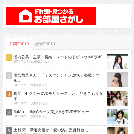
月間TOP10
総合TOP10
瀧内公美 主演・長編・ヌードの初が３つ!!!ギラギ...
2014/10/16 に投稿された
雨宮留菜さん 「ミスヤンチャン2016」参戦！マ
ル...
2016/5/16 に投稿された
真琴 セクシーDVDをリリースした元ひきこもり女
子...
2013/4/16 に投稿された
RaMu 18歳Gカップ美少女がDVDデビュー
2016/4/16 に投稿された
土村 芳 新進女優が「愛の渦」監督舞台に