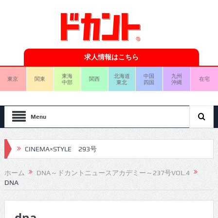
求人情報はこちら
東海
北海道
中国
九州
東京
関東
関西
在宅
中部
東北
四国
沖縄
Menu
CINEMA×STYLE 293号
CINEMA×STYLE 292号
ホーム
DNA～ドカントニュースアカデミー～237号VOL.4
DNA
CINEMA×STYLE 291号
CINEMA×STYLE 290号
dna