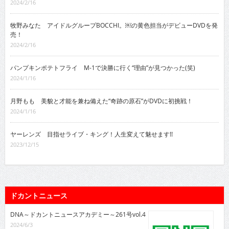
2024/2/16
牧野みなた アイドルグループBOCCHI。￼の黄色担当がデビューDVDを発
売！
2024/2/16
パンプキンポテトフライ M-1で決勝に行く“理由”が見つかった(笑)
2024/1/16
月野もも 美貌と才能を兼ね備えた“奇跡の原石”がDVDに初挑戦！
2024/1/16
ヤーレンズ 目指せライブ・キング！人生変えて魅せます!!
2023/12/15
ドカントニュース
DNA～ドカントニュースアカデミー～261号vol.4
2024/6/3