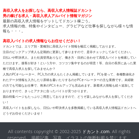
高収入求人をお探しなら、高収入求人情報誌ドカント
男の稼げる求人・高収入求人アルバイト情報マガジン
最新の高収入求人情報をゲットしてドカント稼ごう。
求人情報の他、特集やインタビュー、グラビアなど仕事を探しながら様々な情
報も・・・。
高収入バイトの求人情報ならお任せください！
ドカントでは、エリア別・業種別に高収入バイト情報を幅広く掲載しております。
注目のピックアップ求人も定期的に更新して参りますので、是非チェックしてみてください。
日払いや即決求人、また社員登用ありなど、働き方・目的に合わせて高収入バイトを検索してい
ただけます。接客が好き！という方や、コツコツ集中するのが得意！等、自分の長所にあった業
種で高収入求人を探してみませんか？
人気のPCオペレーター、PC入力の求人もたくさん掲載しています。PCを使って、各種数値化さ
れたデータ情報を入力したり原稿を書いたりするのがPCオペレーターの主な業務です。未経験
の方でも可能なお仕事で、将来のPCスキルアップも見込めます。新着求人情報も続々追加して
おりますので、きっとアナタに合ったバイトが見つかります。
面白特集ページもたっぷりご用意しておりますので、どうぞ楽しみながら求人を探してくださ
い！
高収入バイトをお探しなら、日払いや即決求人を多数掲載している高収入求人情報誌ドカントへ
どうぞお任せくださいませ！
All contents copyright © 2002-2025
ドカント.com
. All rights
reserved. 掲載記事、写真、イラストの無断転載を禁じます。