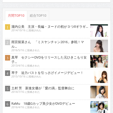
月間TOP10
総合TOP10
瀧内公美 主演・長編・ヌードの初が３つ!!!ギラギ...
2014/10/16 に投稿された
雨宮留菜さん 「ミスヤンチャン2016」参戦！マ
ル...
2016/5/16 に投稿された
真琴 セクシーDVDをリリースした元ひきこもり女
子...
2013/4/16 に投稿された
琴子 迫力バストを引っさげイメージデビュー！
2015/10/16 に投稿された
土村 芳 新進女優が「愛の渦」監督舞台に
2014/7/16 に投稿された
RaMu 18歳Gカップ美少女がDVDデビュー
2016/4/16 に投稿された