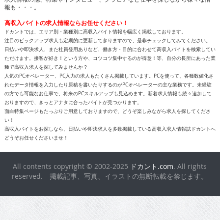
報も・・・。
高収入バイトの求人情報ならお任せください！
ドカントでは、エリア別・業種別に高収入バイト情報を幅広く掲載しております。
注目のピックアップ求人も定期的に更新して参りますので、是非チェックしてみてください。
日払いや即決求人、また社員登用ありなど、働き方・目的に合わせて高収入バイトを検索してい
ただけます。接客が好き！という方や、コツコツ集中するのが得意！等、自分の長所にあった業
種で高収入求人を探してみませんか？
人気のPCオペレーター、PC入力の求人もたくさん掲載しています。PCを使って、各種数値化さ
れたデータ情報を入力したり原稿を書いたりするのがPCオペレーターの主な業務です。未経験
の方でも可能なお仕事で、将来のPCスキルアップも見込めます。新着求人情報も続々追加して
おりますので、きっとアナタに合ったバイトが見つかります。
面白特集ページもたっぷりご用意しておりますので、どうぞ楽しみながら求人を探してくださ
い！
高収入バイトをお探しなら、日払いや即決求人を多数掲載している高収入求人情報誌ドカントへ
どうぞお任せくださいませ！
All contents copyright © 2002-2025
ドカント.com
. All rights
reserved. 掲載記事、写真、イラストの無断転載を禁じます。