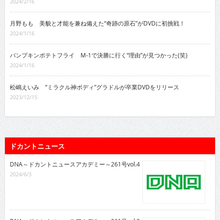
2024/2/16
月野もも 美貌と才能を兼ね備えた“奇跡の原石”がDVDに初挑戦！
2024/1/16
パンプキンポテトフライ M-1で決勝に行く“理由”が見つかった(笑)
2024/1/16
松嶋えいみ “ミラクル神ボディ”グラドルが卒業DVDをリリース
2023/12/15
ドカントニュース
DNA～ドカントニュースアカデミー～261号vol.4
2024/6/3