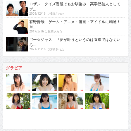
ロザン クイズ番組でもお馴染み！高学歴芸人として
ブ...
2009/12/16 に投稿された
有野晋哉 ゲーム・アニメ・漫画・アイドルに精通！
単...
2017/5/16 に投稿された
ゴー☆ジャス 『夢が叶うというのは直線ではなくい
ろ...
2021/11/16 に投稿された
グラビア