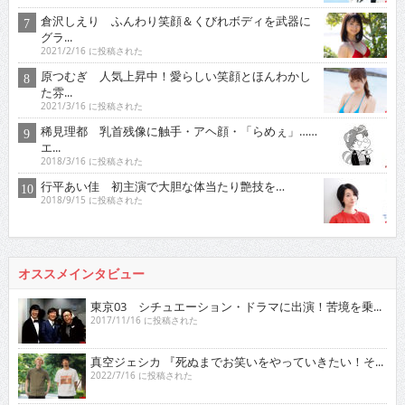
倉沢しえり ふんわり笑顔＆くびれボディを武器に
グラ...
2021/2/16 に投稿された
原つむぎ 人気上昇中！愛らしい笑顔とほんわかし
た雰...
2021/3/16 に投稿された
稀見理都 乳首残像に触手・アヘ顔・「らめぇ」……
エ...
2018/3/16 に投稿された
行平あい佳 初主演で大胆な体当たり艶技を…
2018/9/15 に投稿された
オススメインタビュー
東京03 シチュエーション・ドラマに出演！苦境を乗...
2017/11/16 に投稿された
真空ジェシカ 『死ぬまでお笑いをやっていきたい！そ...
2022/7/16 に投稿された