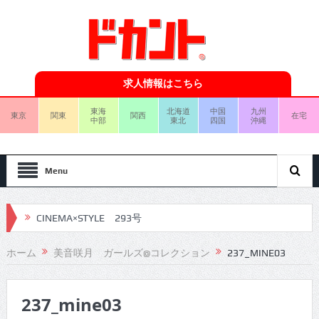
求人情報はこちら
東海
北海道
中国
九州
東京
関東
関西
在宅
中部
東北
四国
沖縄
Menu
CINEMA×STYLE 293号
CINEMA×STYLE 292号
ホーム
美音咲月 ガールズ@コレクション
237_MINE03
CINEMA×STYLE 291号
237_mine03
CINEMA×STYLE 290号