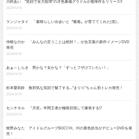
川村あい “笑顔で全力投球”の才色兼備グラドルが復帰作をリリース!!
2024/5/16
ランジャタイ 「素晴らしい出会いと〝癒着〟が育ててくれた(笑)」
2024/4/16
仲根なのか 「みんなの言うことは絶対！」が合言葉の新作イメージDVD
発売
2024/4/16
あぁ～しらき 男かな？女かな？「ずっとフザけていたい！」
2024/3/16
杉本愛莉鈴 無邪気な笑顔で魅了する…“まりり”ちゃん初トレカ発売！
2024/3/16
センチネル 『月笑』年間王者が極致目指して爆発する!?
2024/2/16
牧野みなた アイドルグループBOCCHI。￼の黄色担当がデビューDVDを発
売！