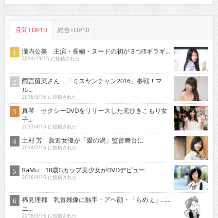
月間TOP10
総合TOP10
瀧内公美 主演・長編・ヌードの初が３つ!!!ギラギ...
2014/10/16 に投稿された
雨宮留菜さん 「ミスヤンチャン2016」参戦！マ
ル...
2016/5/16 に投稿された
真琴 セクシーDVDをリリースした元ひきこもり女
子...
2013/4/16 に投稿された
土村 芳 新進女優が「愛の渦」監督舞台に
2014/7/16 に投稿された
RaMu 18歳Gカップ美少女がDVDデビュー
2016/4/16 に投稿された
稀見理都 乳首残像に触手・アヘ顔・「らめぇ」……
エ...
2018/3/16 に投稿された