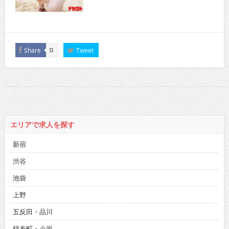
Share
Tweet
0
エリアで求人を探す
新宿
渋谷
池袋
上野
五反田・品川
錦糸町・小岩