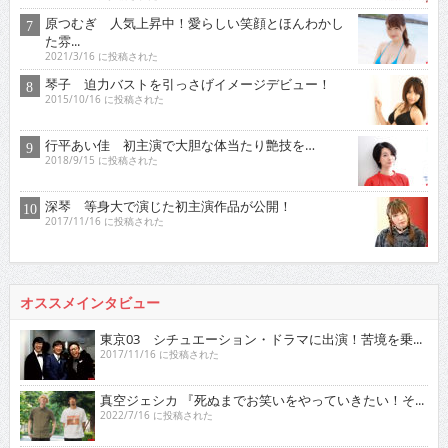
原つむぎ 人気上昇中！愛らしい笑顔とほんわかし
た雰...
2021/3/16 に投稿された
琴子 迫力バストを引っさげイメージデビュー！
2015/10/16 に投稿された
行平あい佳 初主演で大胆な体当たり艶技を…
2018/9/15 に投稿された
深琴 等身大で演じた初主演作品が公開！
2017/11/16 に投稿された
オススメインタビュー
東京03 シチュエーション・ドラマに出演！苦境を乗...
2017/11/16 に投稿された
真空ジェシカ 『死ぬまでお笑いをやっていきたい！そ...
2022/7/16 に投稿された