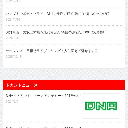
2024/2/16
パンプキンポテトフライ M-1で決勝に行く“理由”が見つかった(笑)
2024/1/16
月野もも 美貌と才能を兼ね備えた“奇跡の原石”がDVDに初挑戦！
2024/1/16
ヤーレンズ 目指せライブ・キング！人生変えて魅せます!!
2023/12/15
ドカントニュース
DNA～ドカントニュースアカデミー～261号vol.4
2024/6/3