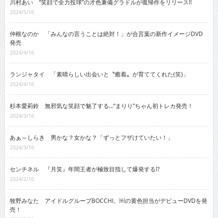
川村あい “笑顔で全力投球”の才色兼備グラドルが復帰作をリリース!!
2024/5/16
仲根なのか 「みんなの言うことは絶対！」が合言葉の新作イメージDVD
発売
2024/4/16
ランジャタイ 「素晴らしい出会いと〝癒着〟が育ててくれた(笑)」
2024/4/16
杉本愛莉鈴 無邪気な笑顔で魅了する…“まりり”ちゃん初トレカ発売！
2024/3/16
あぁ～しらき 男かな？女かな？「ずっとフザけていたい！」
2024/3/16
センチネル 『月笑』年間王者が極致目指して爆発する!?
2024/2/16
牧野みなた アイドルグループBOCCHI。￼の黄色担当がデビューDVDを発
売！