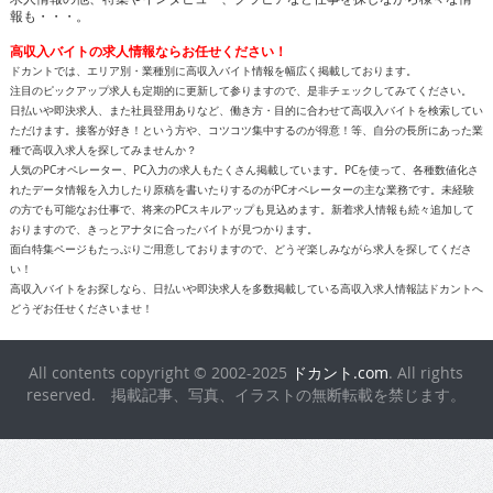
報も・・・。
高収入バイトの求人情報ならお任せください！
ドカントでは、エリア別・業種別に高収入バイト情報を幅広く掲載しております。
注目のピックアップ求人も定期的に更新して参りますので、是非チェックしてみてください。
日払いや即決求人、また社員登用ありなど、働き方・目的に合わせて高収入バイトを検索してい
ただけます。接客が好き！という方や、コツコツ集中するのが得意！等、自分の長所にあった業
種で高収入求人を探してみませんか？
人気のPCオペレーター、PC入力の求人もたくさん掲載しています。PCを使って、各種数値化さ
れたデータ情報を入力したり原稿を書いたりするのがPCオペレーターの主な業務です。未経験
の方でも可能なお仕事で、将来のPCスキルアップも見込めます。新着求人情報も続々追加して
おりますので、きっとアナタに合ったバイトが見つかります。
面白特集ページもたっぷりご用意しておりますので、どうぞ楽しみながら求人を探してくださ
い！
高収入バイトをお探しなら、日払いや即決求人を多数掲載している高収入求人情報誌ドカントへ
どうぞお任せくださいませ！
All contents copyright © 2002-2025
ドカント.com
. All rights
reserved. 掲載記事、写真、イラストの無断転載を禁じます。