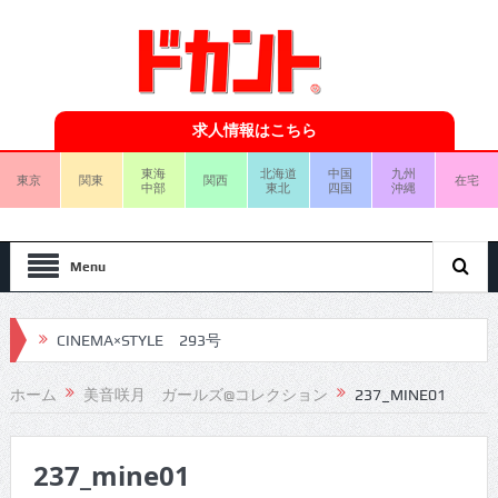
求人情報はこちら
東海
北海道
中国
九州
東京
関東
関西
在宅
中部
東北
四国
沖縄
Menu
CINEMA×STYLE 293号
CINEMA×STYLE 292号
ホーム
美音咲月 ガールズ@コレクション
237_MINE01
CINEMA×STYLE 291号
237_mine01
CINEMA×STYLE 290号