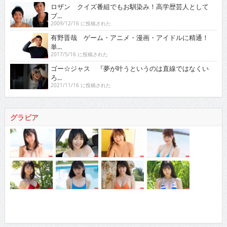
ロザン クイズ番組でもお馴染み！高学歴芸人として
ブ...
2009/12/16 に投稿された
有野晋哉 ゲーム・アニメ・漫画・アイドルに精通！
単...
2017/5/16 に投稿された
ゴー☆ジャス 『夢が叶うというのは直線ではなくい
ろ...
2021/11/16 に投稿された
グラビア