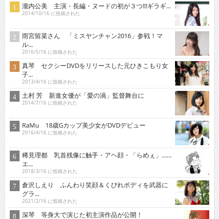
瀧内公美 主演・長編・ヌードの初が３つ!!!ギラギ...
2014/10/16 に投稿された
雨宮留菜さん 「ミスヤンチャン2016」参戦！マ
ル...
2016/5/16 に投稿された
真琴 セクシーDVDをリリースした元ひきこもり女
子...
2013/4/16 に投稿された
土村 芳 新進女優が「愛の渦」監督舞台に
2014/7/16 に投稿された
RaMu 18歳Gカップ美少女がDVDデビュー
2016/4/16 に投稿された
稀見理都 乳首残像に触手・アヘ顔・「らめぇ」……
エ...
2018/3/16 に投稿された
倉沢しえり ふんわり笑顔＆くびれボディを武器に
グラ...
2021/2/16 に投稿された
深琴 等身大で演じた初主演作品が公開！