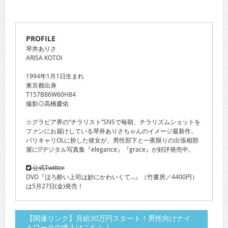
PROFILE
琴井ありさ
ARISA KOTOI
1994年1月1日生まれ
東京都出身
T157B86W60H84
撮影◎高橋慶佑
☆グラビア界の“チラリスト”SNSで毎朝、チラリズムショットを
ファンにお届けしている琴井ありさちゃんのイメージ最新作。
バリキャリOLに扮した彼女が、男性部下と一夜限りの出張相部
屋に!?デジタル写真集『elegance』『grace』が好評発売中。
公式Twitter
DVD『ほろ酔い上司は妙にかわいくて…』（竹書房／4400円）
は5月27日(金)発売！
【関連リンク】月給30万円スタート！男性向けナイ
トワークの求人はこちら！