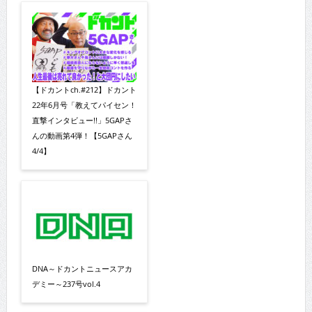
【ドカントch.#212】ドカント
22年6月号「教えてパイセン！
直撃インタビュー!!」5GAPさ
んの動画第4弾！【5GAPさん
4/4】
DNA～ドカントニュースアカ
デミー～237号vol.4