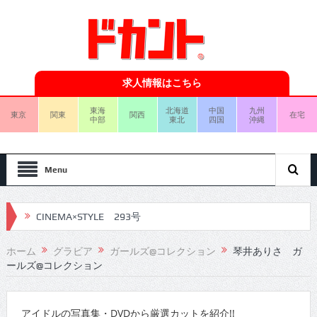
求人情報はこちら
東海
北海道
中国
九州
東京
関東
関西
在宅
中部
東北
四国
沖縄
Menu
CINEMA×STYLE 293号
CINEMA×STYLE 292号
ホーム
グラビア
ガールズ@コレクション
琴井ありさ ガ
ールズ@コレクション
CINEMA×STYLE 291号
CINEMA×STYLE 290号
アイドルの写真集・DVDから厳選カットを紹介!!