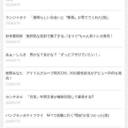
2024/4/16
ランジャタイ 「素晴らしい出会いと〝癒着〟が育ててくれた(笑)」
2024/4/16
杉本愛莉鈴 無邪気な笑顔で魅了する…“まりり”ちゃん初トレカ発売！
2024/3/16
あぁ～しらき 男かな？女かな？「ずっとフザけていたい！」
2024/3/16
牧野みなた アイドルグループBOCCHI。￼の黄色担当がデビューDVDを発
売！
2024/2/16
センチネル 『月笑』年間王者が極致目指して爆発する!?
2024/2/16
パンプキンポテトフライ M-1で決勝に行く“理由”が見つかった(笑)
2024/1/16