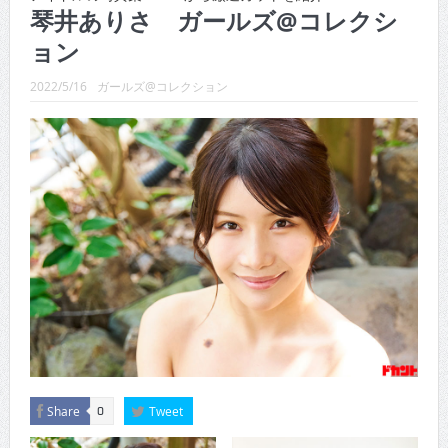
CINEMA×STYLE 289号
琴井ありさ ガールズ@コレクシ
ョン
CINEMA×STYLE 288号
CINEMA×STYLE 287号
2022/5/16
ガールズ@コレクション
CINEMA×STYLE 286号
CINEMA×STYLE 285号
CINEMA×STYLE 294号
Share
Tweet
0