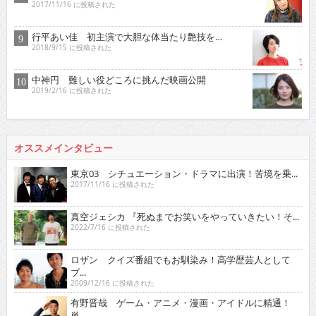
2017/11/16 に投稿された
行平あい佳 初主演で大胆な体当たり艶技を…
2018/9/15 に投稿された
中神円 難しい役どころに挑んだ映画公開
2019/2/16 に投稿された
オススメインタビュー
東京03 シチュエーション・ドラマに出演！苦境を乗...
2017/11/16 に投稿された
真空ジェシカ 『死ぬまでお笑いをやっていきたい！そ...
2022/7/16 に投稿された
ロザン クイズ番組でもお馴染み！高学歴芸人として
ブ...
2009/12/16 に投稿された
有野晋哉 ゲーム・アニメ・漫画・アイドルに精通！
単...