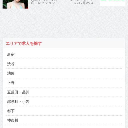
@コレクション
～217号vol.4
エリアで求人を探す
新宿
渋谷
池袋
上野
五反田・品川
錦糸町・小岩
都下
神奈川