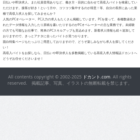
日払いや即決求人、また社員登用ありなど、働き方・目的に合わせて高収入バイトを検索してい
ただけます。接客が好き！という方や、コツコツ集中するのが得意！等、自分の長所にあった業
種で高収入求人を探してみませんか？
人気のPCオペレーター、PC入力の求人もたくさん掲載しています。PCを使って、各種数値化さ
れたデータ情報を入力したり原稿を書いたりするのがPCオペレーターの主な業務です。未経験
の方でも可能なお仕事で、将来のPCスキルアップも見込めます。新着求人情報も続々追加して
おりますので、きっとアナタに合ったバイトが見つかります。
面白特集ページもたっぷりご用意しておりますので、どうぞ楽しみながら求人を探してくださ
い！
高収入バイトをお探しなら、日払いや即決求人を多数掲載している高収入求人情報誌ドカントへ
どうぞお任せくださいませ！
All contents copyright © 2002-2025
ドカント.com
. All rights
reserved. 掲載記事、写真、イラストの無断転載を禁じます。