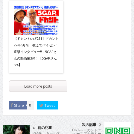
【ドカントch.#211】ドカント
22年6月号「教えてパイセン！
直撃インタビュー!!」5GAPさ
んの動画第3弾！【5GAPさん
3/4】
Load more posts
Share
Tweet
0
次の記事
前の記事
DNA～ドカントニ
RaMu ガールズ
ュースアカデミー