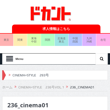
求人情報はこちら
東海
北海道
中国
九州
東京
関東
関西
在宅
中部
東北
四国
沖縄
Menu
CINEMA×STYLE 293号
CINEMA×STYLE 292号
ホーム
CINEMA×STYLE 236号VOL.1
236_CINEMA01
CINEMA×STYLE 291号
236_cinema01
CINEMA×STYLE 290号