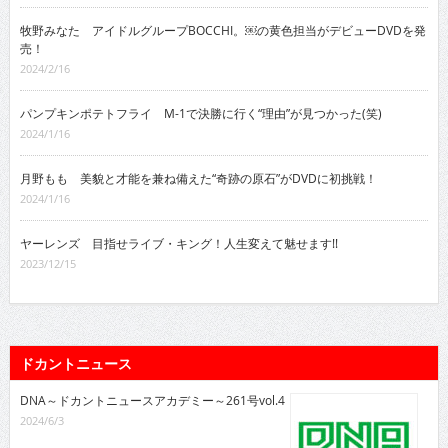
牧野みなた アイドルグループBOCCHI。￼の黄色担当がデビューDVDを発
売！
2024/2/16
パンプキンポテトフライ M-1で決勝に行く“理由”が見つかった(笑)
2024/1/16
月野もも 美貌と才能を兼ね備えた“奇跡の原石”がDVDに初挑戦！
2024/1/16
ヤーレンズ 目指せライブ・キング！人生変えて魅せます!!
2023/12/15
ドカントニュース
DNA～ドカントニュースアカデミー～261号vol.4
2024/6/3