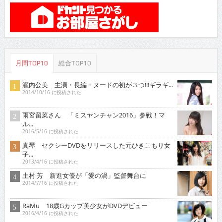
月間TOP10
総合TOP10
瀧内公美 主演・長編・ヌードの初が３つ!!!ギラギ...
2014/10/16 に投稿された
雨宮留菜さん 「ミスヤンチャン2016」参戦！マ
ル...
2016/5/16 に投稿された
真琴 セクシーDVDをリリースした元ひきこもり女
子...
2013/4/16 に投稿された
土村 芳 新進女優が「愛の渦」監督舞台に
2014/7/16 に投稿された
RaMu 18歳Gカップ美少女がDVDデビュー
2016/4/16 に投稿された