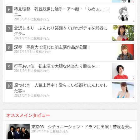
稀見理都 乳首残像に触手・アヘ顔・「らめぇ」……
エ...
2018/3/16 に投稿された
倉沢しえり ふんわり笑顔＆くびれボディを武器に
グラ...
2021/2/16 に投稿された
深琴 等身大で演じた初主演作品が公開！
2017/11/16 に投稿された
行平あい佳 初主演で大胆な体当たり艶技を…
2018/9/15 に投稿された
原つむぎ 人気上昇中！愛らしい笑顔とほんわかし
た雰...
2021/3/16 に投稿された
オススメインタビュー
東京03 シチュエーション・ドラマに出演！苦境を乗...
2017/11/16 に投稿された