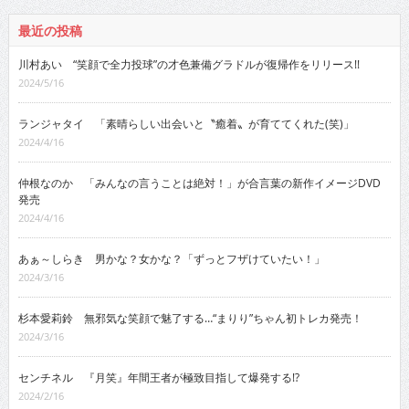
最近の投稿
川村あい “笑顔で全力投球”の才色兼備グラドルが復帰作をリリース!!
2024/5/16
ランジャタイ 「素晴らしい出会いと〝癒着〟が育ててくれた(笑)」
2024/4/16
仲根なのか 「みんなの言うことは絶対！」が合言葉の新作イメージDVD
発売
2024/4/16
あぁ～しらき 男かな？女かな？「ずっとフザけていたい！」
2024/3/16
杉本愛莉鈴 無邪気な笑顔で魅了する…“まりり”ちゃん初トレカ発売！
2024/3/16
センチネル 『月笑』年間王者が極致目指して爆発する!?
2024/2/16