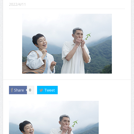
CINEMA×STYLE 289号
2022/4/11
CINEMA×STYLE 288号
CINEMA×STYLE 287号
CINEMA×STYLE 286号
CINEMA×STYLE 285号
CINEMA×STYLE 294号
Share
Tweet
0