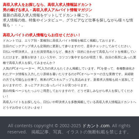
高収入求人をお探しなら、高収入求人情報誌ドカント
男の稼げる求人・高収入求人アルバイト情報マガジン
最新の高収入求人情報をゲットしてドカント稼ごう。
求人情報の他、特集やインタビュー、グラビアなど仕事を探しながら様々な情
報も・・・。
高収入バイトの求人情報ならお任せください！
ドカントでは、エリア別・業種別に高収入バイト情報を幅広く掲載しております。
注目のピックアップ求人も定期的に更新して参りますので、是非チェックしてみてください。
日払いや即決求人、また社員登用ありなど、働き方・目的に合わせて高収入バイトを検索してい
ただけます。接客が好き！という方や、コツコツ集中するのが得意！等、自分の長所にあった業
種で高収入求人を探してみませんか？
人気のPCオペレーター、PC入力の求人もたくさん掲載しています。PCを使って、各種数値化さ
れたデータ情報を入力したり原稿を書いたりするのがPCオペレーターの主な業務です。未経験
の方でも可能なお仕事で、将来のPCスキルアップも見込めます。新着求人情報も続々追加して
おりますので、きっとアナタに合ったバイトが見つかります。
面白特集ページもたっぷりご用意しておりますので、どうぞ楽しみながら求人を探してくださ
い！
高収入バイトをお探しなら、日払いや即決求人を多数掲載している高収入求人情報誌ドカントへ
どうぞお任せくださいませ！
All contents copyright © 2002-2025
ドカント.com
. All rights
reserved. 掲載記事、写真、イラストの無断転載を禁じます。