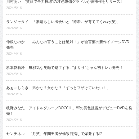
川村あい “笑顔で全力投球”の才色兼備グラドルが復帰作をリリース!!
2024/5/16
ランジャタイ 「素晴らしい出会いと〝癒着〟が育ててくれた(笑)」
2024/4/16
仲根なのか 「みんなの言うことは絶対！」が合言葉の新作イメージDVD
発売
2024/4/16
杉本愛莉鈴 無邪気な笑顔で魅了する…“まりり”ちゃん初トレカ発売！
2024/3/16
あぁ～しらき 男かな？女かな？「ずっとフザけていたい！」
2024/3/16
牧野みなた アイドルグループBOCCHI。￼の黄色担当がデビューDVDを発
売！
2024/2/16
センチネル 『月笑』年間王者が極致目指して爆発する!?