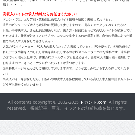
報も・・・。
高収入バイトの求人情報ならお任せください！
ドカントでは、エリア別・業種別に高収入バイト情報を幅広く掲載しております。
注目のピックアップ求人も定期的に更新して参りますので、是非チェックしてみてください。
日払いや即決求人、また社員登用ありなど、働き方・目的に合わせて高収入バイトを検索してい
ただけます。接客が好き！という方や、コツコツ集中するのが得意！等、自分の長所にあった業
種で高収入求人を探してみませんか？
人気のPCオペレーター、PC入力の求人もたくさん掲載しています。PCを使って、各種数値化さ
れたデータ情報を入力したり原稿を書いたりするのがPCオペレーターの主な業務です。未経験
の方でも可能なお仕事で、将来のPCスキルアップも見込めます。新着求人情報も続々追加して
おりますので、きっとアナタに合ったバイトが見つかります。
面白特集ページもたっぷりご用意しておりますので、どうぞ楽しみながら求人を探してくださ
い！
高収入バイトをお探しなら、日払いや即決求人を多数掲載している高収入求人情報誌ドカントへ
どうぞお任せくださいませ！
All contents copyright © 2002-2025
ドカント.com
. All rights
reserved. 掲載記事、写真、イラストの無断転載を禁じます。