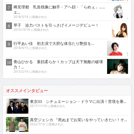
稀見理都 乳首残像に触手・アヘ顔・「らめぇ」……
エ...
2018/3/16 に投稿された
琴子 迫力バストを引っさげイメージデビュー！
2015/10/16 に投稿された
行平あい佳 初主演で大胆な体当たり艶技を…
2018/9/15 に投稿された
青山ひかる 童顔柔らかＩカップは天下無敵の破壊
力！...
2015/2/16 に投稿された
オススメインタビュー
東京03 シチュエーション・ドラマに出演！苦境を乗...
2017/11/16 に投稿された
真空ジェシカ 『死ぬまでお笑いをやっていきたい！そ...
2022/7/16 に投稿された