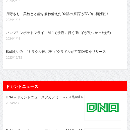
2024/2/16
月野もも 美貌と才能を兼ね備えた“奇跡の原石”がDVDに初挑戦！
2024/1/16
パンプキンポテトフライ M-1で決勝に行く“理由”が見つかった(笑)
2024/1/16
松嶋えいみ “ミラクル神ボディ”グラドルが卒業DVDをリリース
2023/12/15
ドカントニュース
DNA～ドカントニュースアカデミー～261号vol.4
2024/6/3