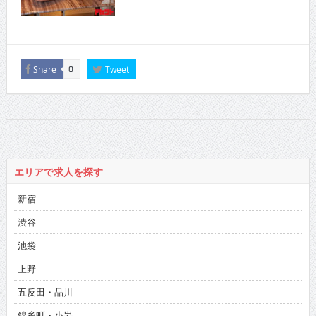
Share
Tweet
0
エリアで求人を探す
新宿
渋谷
池袋
上野
五反田・品川
錦糸町・小岩