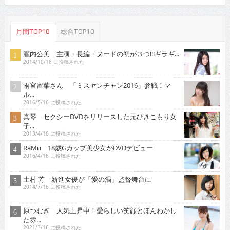
月間TOP10
総合TOP10
瀧内公美 主演・長編・ヌードの初が３つ!!!ギラギ...
2014/10/16 に投稿された
雨宮留菜さん 「ミスヤンチャン2016」参戦！マ
ル...
2016/5/16 に投稿された
真琴 セクシーDVDをリリースした元ひきこもり女
子...
2013/4/16 に投稿された
RaMu 18歳Gカップ美少女がDVDデビュー
2016/4/16 に投稿された
土村 芳 新進女優が「愛の渦」監督舞台に
2014/7/16 に投稿された
原つむぎ 人気上昇中！愛らしい笑顔とほんわかし
た雰...
2021/3/16 に投稿された