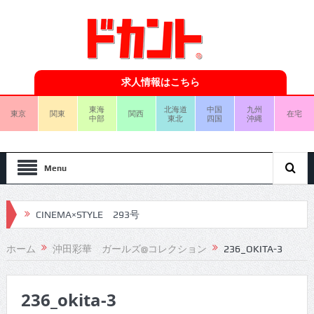
求人情報はこちら
東海
北海道
中国
九州
東京
関東
関西
在宅
中部
東北
四国
沖縄
Menu
CINEMA×STYLE 293号
CINEMA×STYLE 292号
ホーム
沖田彩華 ガールズ@コレクション
236_OKITA-3
CINEMA×STYLE 291号
236_okita-3
CINEMA×STYLE 290号