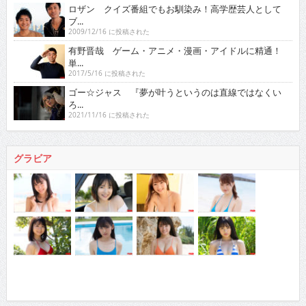
ロザン クイズ番組でもお馴染み！高学歴芸人として
ブ...
2009/12/16 に投稿された
有野晋哉 ゲーム・アニメ・漫画・アイドルに精通！
単...
2017/5/16 に投稿された
ゴー☆ジャス 『夢が叶うというのは直線ではなくい
ろ...
2021/11/16 に投稿された
グラビア