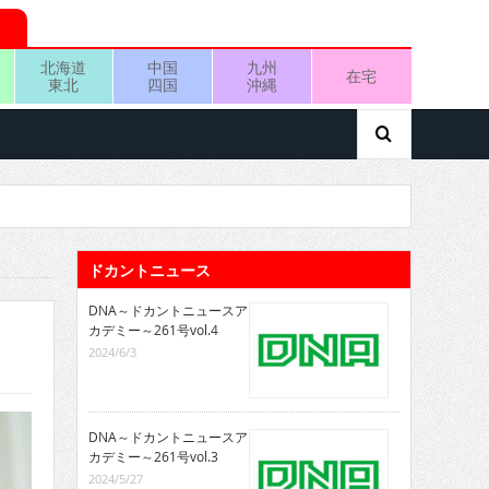
北海道
中国
九州
在宅
東北
四国
沖縄
ドカントニュース
DNA～ドカントニュースア
カデミー～261号vol.4
2024/6/3
DNA～ドカントニュースア
カデミー～261号vol.3
2024/5/27