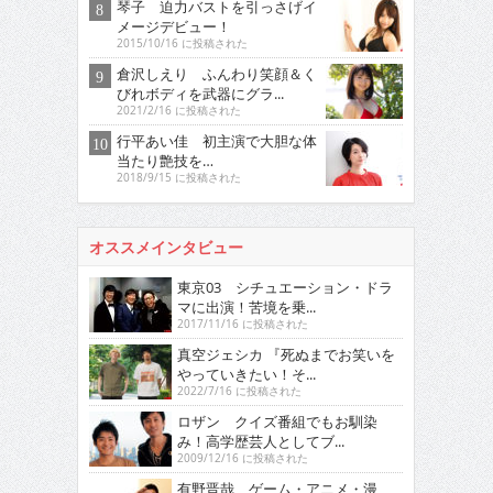
琴子 迫力バストを引っさげイ
メージデビュー！
2015/10/16 に投稿された
倉沢しえり ふんわり笑顔＆く
びれボディを武器にグラ...
2021/2/16 に投稿された
行平あい佳 初主演で大胆な体
当たり艶技を…
2018/9/15 に投稿された
オススメインタビュー
東京03 シチュエーション・ドラ
マに出演！苦境を乗...
2017/11/16 に投稿された
真空ジェシカ 『死ぬまでお笑いを
やっていきたい！そ...
2022/7/16 に投稿された
ロザン クイズ番組でもお馴染
み！高学歴芸人としてブ...
2009/12/16 に投稿された
有野晋哉 ゲーム・アニメ・漫