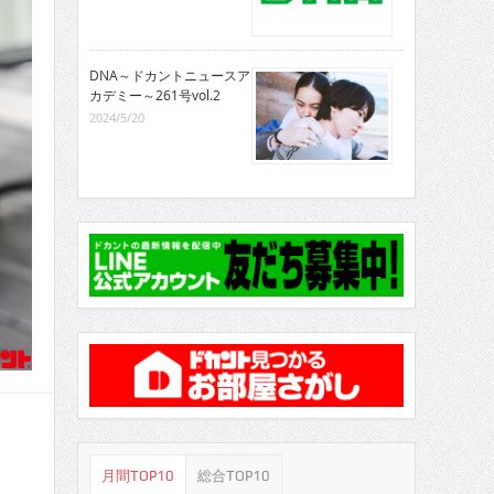
DNA～ドカントニュースア
カデミー～261号vol.2
2024/5/20
月間TOP10
総合TOP10