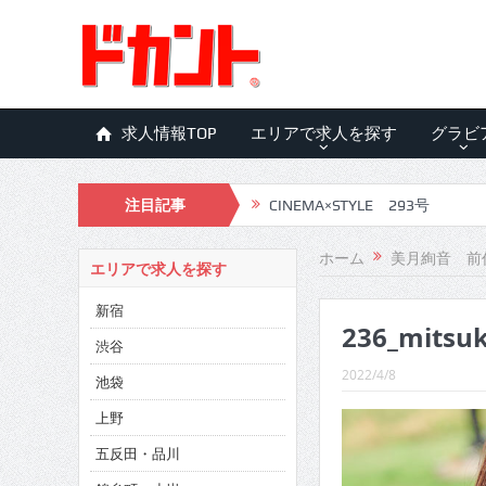
求人情報TOP
エリアで求人を探す
グラビ
注目記事
CINEMA×STYLE 293号
CINEMA×STYLE 292号
ホーム
美月絢音 前
エリアで求人を探す
CINEMA×STYLE 291号
新宿
236_mitsuk
CINEMA×STYLE 290号
渋谷
CINEMA×STYLE 289号
2022/4/8
池袋
CINEMA×STYLE 288号
上野
五反田・品川
CINEMA×STYLE 287号