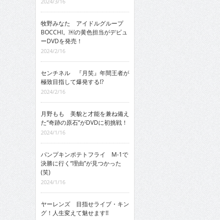
2024/3/16
牧野みなた アイドルグループ
BOCCHI。￼の黄色担当がデビュ
ーDVDを発売！
2024/2/16
センチネル 『月笑』年間王者が
極致目指して爆発する!?
2024/2/16
月野もも 美貌と才能を兼ね備え
た“奇跡の原石”がDVDに初挑戦！
2024/1/16
パンプキンポテトフライ M-1で
決勝に行く“理由”が見つかった
(笑)
2024/1/16
ヤーレンズ 目指せライブ・キン
グ！人生変えて魅せます!!