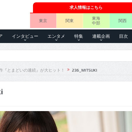
求人情報はこちら
東海
東京
関東
関西
中部
ア
インタビュー
エンタメ
特集
連載企画
目次
作『とまどいの連続』が大ヒット！
236_MITSUKI
i