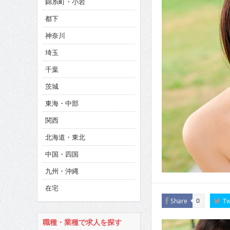
錦糸町・小岩
CINEMA×STYLE 286号
都下
CINEMA×STYLE 285号
神奈川
CINEMA×STYLE 294号
埼玉
千葉
茨城
東海・中部
関西
北海道・東北
中国・四国
九州・沖縄
在宅
Share
Tw
0
職種・業種で求人を探す