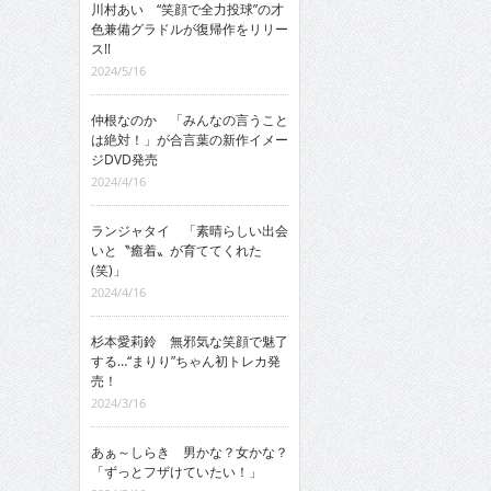
川村あい “笑顔で全力投球”の才
色兼備グラドルが復帰作をリリー
ス!!
2024/5/16
仲根なのか 「みんなの言うこと
は絶対！」が合言葉の新作イメー
ジDVD発売
2024/4/16
ランジャタイ 「素晴らしい出会
いと〝癒着〟が育ててくれた
(笑)」
2024/4/16
杉本愛莉鈴 無邪気な笑顔で魅了
する…“まりり”ちゃん初トレカ発
売！
2024/3/16
あぁ～しらき 男かな？女かな？
「ずっとフザけていたい！」