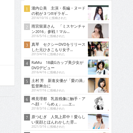
瀧内公美 主演・長編・ヌード
の初が３つ!!!ギラギ...
2014/10/16 に投稿された
雨宮留菜さん 「ミスヤンチャ
ン2016」参戦！マル...
2016/5/16 に投稿された
真琴 セクシーDVDをリリース
した元ひきこもり女子...
2013/4/16 に投稿された
RaMu 18歳Gカップ美少女が
DVDデビュー
2016/4/16 に投稿された
土村 芳 新進女優が「愛の渦」
監督舞台に
2014/7/16 に投稿された
稀見理都 乳首残像に触手・ア
ヘ顔・「らめぇ」……エ...
2018/3/16 に投稿された
原つむぎ 人気上昇中！愛らし
い笑顔とほんわかした雰...
2021/3/16 に投稿された