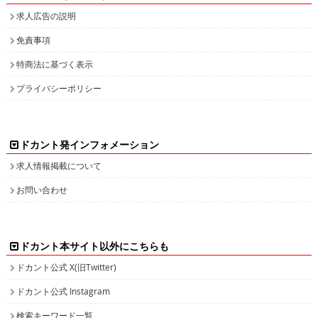
ドカント発インフォメーション
求人情報掲載について
お問い合わせ
ドカント本サイト以外にこちらも
ドカント公式 X(旧Twitter)
ドカント公式 Instagram
検索キーワード一覧
高収入求人をお探しなら、高収入求人情報誌ドカント
男の稼げる求人・高収入求人アルバイト情報マガジン
最新の高収入求人情報をゲットしてドカント稼ごう。
求人情報の他、特集やインタビュー、グラビアなど仕事を探しながら様々な情
報も・・・。