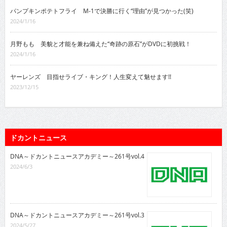
パンプキンポテトフライ M-1で決勝に行く“理由”が見つかった(笑)
2024/1/16
月野もも 美貌と才能を兼ね備えた“奇跡の原石”がDVDに初挑戦！
2024/1/16
ヤーレンズ 目指せライブ・キング！人生変えて魅せます!!
2023/12/15
ドカントニュース
DNA～ドカントニュースアカデミー～261号vol.4
2024/6/3
DNA～ドカントニュースアカデミー～261号vol.3
2024/5/27