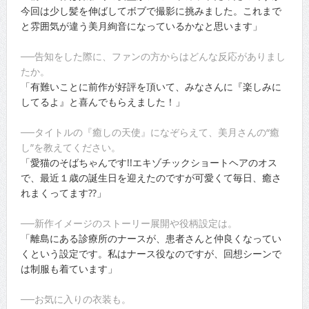
今回は少し髪を伸ばしてボブで撮影に挑みました。これまで
と雰囲気が違う美月絢音になっているかなと思います」
──告知をした際に、ファンの方からはどんな反応がありまし
たか。
「有難いことに前作が好評を頂いて、みなさんに『楽しみに
してるよ』と喜んでもらえました！」
──タイトルの『癒しの天使』になぞらえて、美月さんの“癒
し”を教えてください。
「愛猫のそばちゃんです!!エキゾチックショートヘアのオス
で、最近１歳の誕生日を迎えたのですが可愛くて毎日、癒さ
れまくってます??」
──新作イメージのストーリー展開や役柄設定は。
「離島にある診療所のナースが、患者さんと仲良くなってい
くという設定です。私はナース役なのですが、回想シーンで
は制服も着ています」
──お気に入りの衣装も。