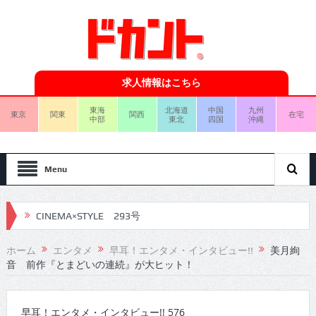
求人情報はこちら
東海
北海道
中国
九州
東京
関東
関西
在宅
中部
東北
四国
沖縄
Menu
CINEMA×STYLE 293号
CINEMA×STYLE 292号
ホーム
エンタメ
早耳！エンタメ・インタビュー!!
美月絢
音 前作『とまどいの連続』が大ヒット！
CINEMA×STYLE 291号
CINEMA×STYLE 290号
早耳！エンタメ・インタビュー!! 576