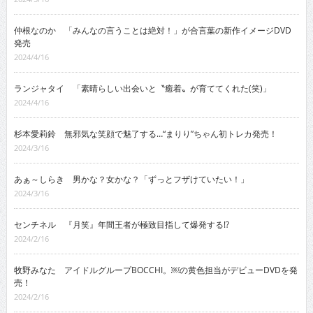
仲根なのか 「みんなの言うことは絶対！」が合言葉の新作イメージDVD
発売
2024/4/16
ランジャタイ 「素晴らしい出会いと〝癒着〟が育ててくれた(笑)」
2024/4/16
杉本愛莉鈴 無邪気な笑顔で魅了する…“まりり”ちゃん初トレカ発売！
2024/3/16
あぁ～しらき 男かな？女かな？「ずっとフザけていたい！」
2024/3/16
センチネル 『月笑』年間王者が極致目指して爆発する!?
2024/2/16
牧野みなた アイドルグループBOCCHI。￼の黄色担当がデビューDVDを発
売！
2024/2/16