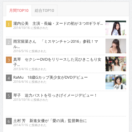
月間TOP10
総合TOP10
瀧内公美 主演・長編・ヌードの初が３つ!!!ギラギ...
2014/10/16 に投稿された
雨宮留菜さん 「ミスヤンチャン2016」参戦！マ
ル...
2016/5/16 に投稿された
真琴 セクシーDVDをリリースした元ひきこもり女
子...
2013/4/16 に投稿された
RaMu 18歳Gカップ美少女がDVDデビュー
2016/4/16 に投稿された
琴子 迫力バストを引っさげイメージデビュー！
2015/10/16 に投稿された
土村 芳 新進女優が「愛の渦」監督舞台に
2014/7/16 に投稿された
原つむぎ 人気上昇中！愛らしい笑顔とほんわかし