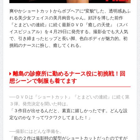
爽やかショートカットからボブヘアに“変貌”した、透明感あふ
れる美少女フェイスの美月絢音ちゃん。好評を博した前作
『とまどいの連続』に続く最新ＤＶＤ『癒しの天使』（スパ
イスビジュアル）を４月29日に発売する。撮影会でも大人気
で、引き締まったヒップと長い脚、色白ボディが魅力的。初
挑戦のナースに扮し、癒してくれる。
離島の診療所に勤めるナース役に初挑戦！回
想シーンで制服も着てます
──ＤＶＤは『ショートカット』『とまどいの連続』に続く第
３弾。発売決定を聞いた時は。
「３作目が出せるんだと、素直に嬉しかったです。どんな設
定なのかな？ってワクワクしてました！」
──撮影にはどんな準備を。
「前の２作は撮影時の髪型がショートカットだったのですが