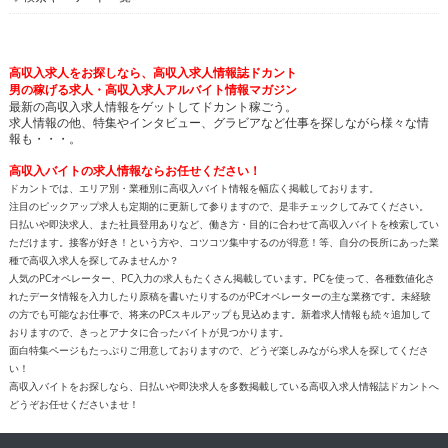
高収入バイトの求人情報ならお任せください！
ドカントでは、エリア別・業種別に高収入バイト情報を幅広く掲載しております。
注目のピックアップ求人も定期的に更新して参りますので、是非チェックしてみてください。
日払いや即決求人、また社員登用ありなど、働き方・目的に合わせて高収入バイトを検索してい
ただけます。接客が好き！という方や、コツコツ集中するのが得意！等、自分の長所にあった業
種で高収入求人を探してみませんか？
人気のPCオペレーター、PC入力の求人もたくさん掲載しています。PCを使って、各種数値化さ
れたデータ情報を入力したり原稿を書いたりするのがPCオペレーターの主な業務です。未経験
の方でも可能なお仕事で、将来のPCスキルアップも見込めます。新着求人情報も続々追加して
おりますので、きっとアナタに合ったバイトが見つかります。
面白特集ページもたっぷりご用意しておりますので、どうぞ楽しみながら求人を探してくださ
い！
高収入バイトをお探しなら、日払いや即決求人を多数掲載している高収入求人情報誌ドカントへ
どうぞお任せくださいませ！
All contents copyright © 2002-2025
ドカント.com
. All rights
reserved. 掲載記事、写真、イラストの無断転載を禁じます。