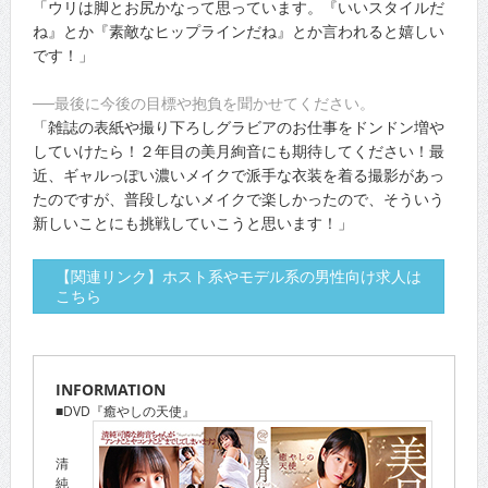
「ウリは脚とお尻かなって思っています。『いいスタイルだ
ね』とか『素敵なヒップラインだね』とか言われると嬉しい
です！」
──最後に今後の目標や抱負を聞かせてください。
「雑誌の表紙や撮り下ろしグラビアのお仕事をドンドン増や
していけたら！２年目の美月絢音にも期待してください！最
近、ギャルっぽい濃いメイクで派手な衣装を着る撮影があっ
たのですが、普段しないメイクで楽しかったので、そういう
新しいことにも挑戦していこうと思います！」
【関連リンク】ホスト系やモデル系の男性向け求人は
こちら
INFORMATION
■DVD『癒やしの天使』
清
純