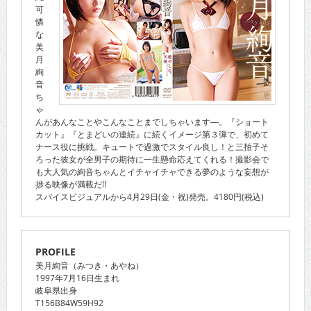
可
憐
な
美
月
絢
音
ち
ゃ
んがあんなことやこんなことまでしちゃいます―。『ショート
カット』『とまどいの連続』に続くイメージ第３弾で、初めて
ナース役に挑戦。キュートで過激でスタイル良し！と三拍子そ
ろった彼女が全男子の期待に一生懸命応えてくれる！撮影会で
も大人気の絢音ちゃんとイチャイチャできる夢のような妄想が
捗る映像が満載だ!!
スパイスビジュアルから4月29日(金・祝)発売。4180円(税込)
PROFILE
美月絢音（みつき・あやね）
1997年7月16日生まれ
岐阜県出身
T156B84W59H92