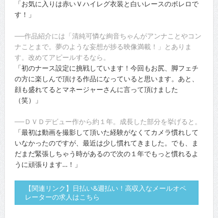
「お気に入りは赤いＶハイレグ衣装と白いレースのボレロで
す！」
──作品紹介には「清純可憐な絢音ちゃんがアンナことやコン
ナことまで。夢のような妄想が捗る映像満載！」とありま
す。改めてアピールするなら。
「初のナース設定に挑戦しています！今回もお尻、脚フェチ
の方に楽しんで頂ける作品になっていると思います。あと、
顔も盛れてるとマネージャーさんに言って頂けました
（笑）」
──ＤＶＤデビュー作から約１年。成長した部分を挙げると。
「最初は動画を撮影して頂いた経験がなくてカメラ慣れして
いなかったのですが、最近は少し慣れてきました。でも、ま
だまだ緊張しちゃう時があるので次の１年でもっと慣れるよ
うに頑張ります…！」
【関連リンク】日払い&週払い！高収入なメールオペ
レーターの求人はこちら