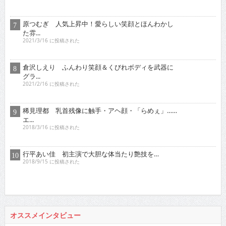
た雰...
2021/3/16 に投稿された
倉沢しえり ふんわり笑顔＆くびれボディを武器に
グラ...
2021/2/16 に投稿された
稀見理都 乳首残像に触手・アヘ顔・「らめぇ」……
エ...
2018/3/16 に投稿された
行平あい佳 初主演で大胆な体当たり艶技を…
2018/9/15 に投稿された
オススメインタビュー
東京03 シチュエーション・ドラマに出演！苦境を乗...
2017/11/16 に投稿された
真空ジェシカ 『死ぬまでお笑いをやっていきたい！そ...
2022/7/16 に投稿された
ロザン クイズ番組でもお馴染み！高学歴芸人として