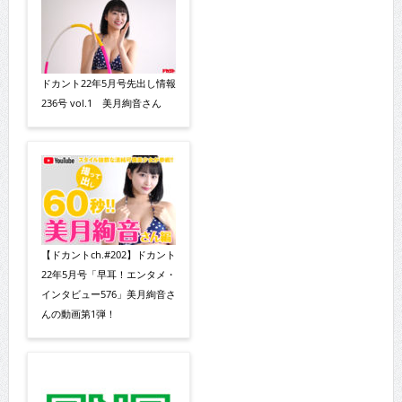
ドカント22年5月号先出し情報
236号 vol.1 美月絢音さん
【ドカントch.#202】ドカント
22年5月号「早耳！エンタメ・
インタビュー576」美月絢音さ
んの動画第1弾！