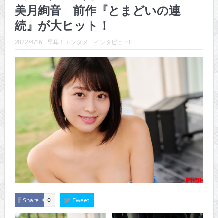
CINEMA×STYLE 289号
美月絢音 前作『とまどいの連
続』が大ヒット！
CINEMA×STYLE 288号
CINEMA×STYLE 287号
2022/4/16
早耳！エンタメ・インタビュー!!
CINEMA×STYLE 286号
CINEMA×STYLE 285号
CINEMA×STYLE 294号
Share
Tweet
0