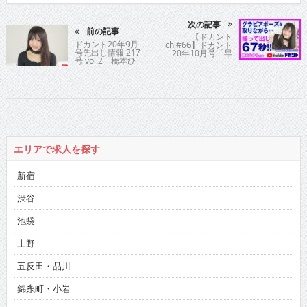
次の記事
前の記事
【ドカント
ドカント20年9月
ch.#66】ドカント
号先出し情報 217
20年10月号「早
号 vol.2 橋本ひ
耳！エンタメ・イ
かりさん
ンタビュー547」
橋本ひかりさんの
動画第1弾！
エリアで求人を探す
新宿
渋谷
池袋
上野
五反田・品川
錦糸町・小岩