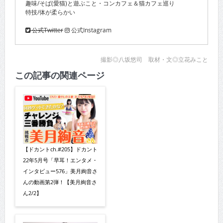
趣味/そば(愛猫)と遊ぶこと・コンカフェ＆猫カフェ巡り
特技/体が柔らかい
公式Twitter
公式Instagram
撮影◎八坂悠司 取材・文◎立花みこと
この記事の関連ページ
【ドカントch.#205】ドカント
22年5月号「早耳！エンタメ・
インタビュー576」美月絢音さ
んの動画第2弾！【美月絢音さ
ん2/2】