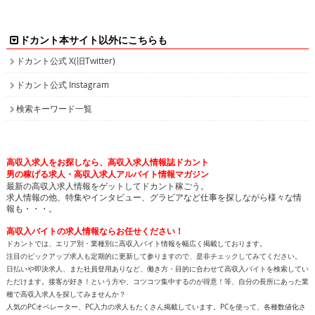
ドカント本サイト以外にこちらも
ドカント公式 X(旧Twitter)
ドカント公式 Instagram
検索キーワード一覧
高収入求人をお探しなら、高収入求人情報誌ドカント
男の稼げる求人・高収入求人アルバイト情報マガジン
最新の高収入求人情報をゲットしてドカント稼ごう。
求人情報の他、特集やインタビュー、グラビアなど仕事を探しながら様々な情
報も・・・。
高収入バイトの求人情報ならお任せください！
ドカントでは、エリア別・業種別に高収入バイト情報を幅広く掲載しております。
注目のピックアップ求人も定期的に更新して参りますので、是非チェックしてみてください。
日払いや即決求人、また社員登用ありなど、働き方・目的に合わせて高収入バイトを検索してい
ただけます。接客が好き！という方や、コツコツ集中するのが得意！等、自分の長所にあった業
種で高収入求人を探してみませんか？
人気のPCオペレーター、PC入力の求人もたくさん掲載しています。PCを使って、各種数値化さ