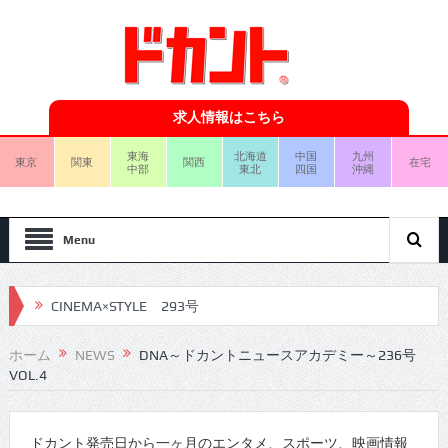
求人情報はこちら
東海
北海道
中国
九州
東京
関東
関西
在宅
中部
東北
四国
沖縄
Menu
CINEMA×STYLE 293号
CINEMA×STYLE 292号
ホーム
NEWS
DNA～ドカントニュースアカデミー～236号
VOL.4
CINEMA×STYLE 291号
CINEMA×STYLE 290号
ドカント発売日から一ヶ月のエンタメ、スポーツ、映画情報