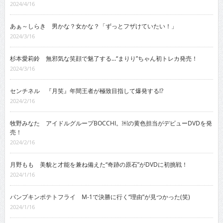
2024/4/16
あぁ～しらき 男かな？女かな？「ずっとフザけていたい！」
2024/3/16
杉本愛莉鈴 無邪気な笑顔で魅了する…“まりり”ちゃん初トレカ発売！
2024/3/16
センチネル 『月笑』年間王者が極致目指して爆発する!?
2024/2/16
牧野みなた アイドルグループBOCCHI。￼の黄色担当がデビューDVDを発
売！
2024/2/16
月野もも 美貌と才能を兼ね備えた“奇跡の原石”がDVDに初挑戦！
2024/1/16
パンプキンポテトフライ M-1で決勝に行く“理由”が見つかった(笑)
2024/1/16