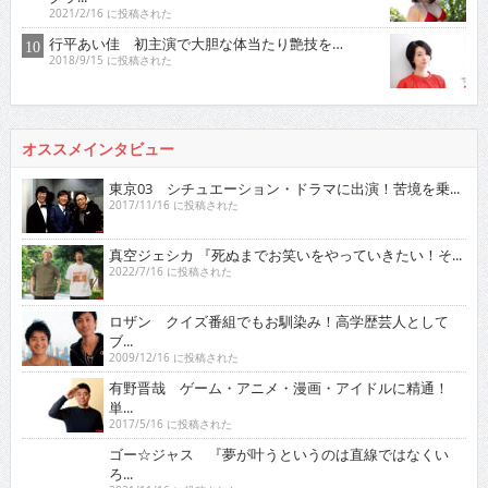
2021/2/16 に投稿された
行平あい佳 初主演で大胆な体当たり艶技を…
2018/9/15 に投稿された
オススメインタビュー
東京03 シチュエーション・ドラマに出演！苦境を乗...
2017/11/16 に投稿された
真空ジェシカ 『死ぬまでお笑いをやっていきたい！そ...
2022/7/16 に投稿された
ロザン クイズ番組でもお馴染み！高学歴芸人として
ブ...
2009/12/16 に投稿された
有野晋哉 ゲーム・アニメ・漫画・アイドルに精通！
単...
2017/5/16 に投稿された
ゴー☆ジャス 『夢が叶うというのは直線ではなくい
ろ...