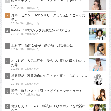
雨宮留菜さん 「ミスヤンチャン2016」参戦！マ
ル...
2016/5/16 に投稿された
真琴 セクシーDVDをリリースした元ひきこもり女
子...
2013/4/16 に投稿された
RaMu 18歳Gカップ美少女がDVDデビュー
2016/4/16 に投稿された
土村 芳 新進女優が「愛の渦」監督舞台に
2014/7/16 に投稿された
原つむぎ 人気上昇中！愛らしい笑顔とほんわかし
た雰...
2021/3/16 に投稿された
稀見理都 乳首残像に触手・アヘ顔・「らめぇ」……
エ...
2018/3/16 に投稿された
琴子 迫力バストを引っさげイメージデビュー！
2015/10/16 に投稿された
倉沢しえり ふんわり笑顔＆くびれボディを武器に
グラ...