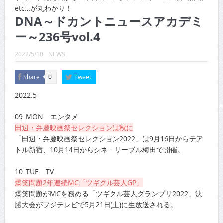
CINEMA×STYLE 289号
etc…が丸わかり！
DNA～ドカントニュースアカデミ
CINEMA×STYLE 288号
ー～236号vol.4
CINEMA×STYLE 287号
2022/5/10
NEWS
CINEMA×STYLE 286号
Share
Tweet
0
CINEMA×STYLE 285号
2022.5
CINEMA×STYLE 294号
09_MON エンタメ
田辺・弁慶映画祭セレクションは秋に
「田辺・弁慶映画祭セレクション2022」は9月16日からテア
トル新宿、10月14日からシネ・リーブル梅田で開催。
10_TUE TV
爆笑問題2年連続MC「ツギクル芸人GP」
爆笑問題がMCを務める「ツギクル芸人グランプリ2022」決
勝大会がフジテレビで5月21日(土)に生放送される。