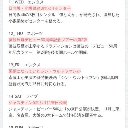
11_WED エンタメ
日向坂・小坂菜緒3作ぶりセンター
日向坂46の7枚目シングル「僕なんか」が発売され、復帰した
小坂菜緒がセンターを務める。
12_THU スポーツ
藤波辰爾デビュー50周年記念ツアーの第2弾
藤波辰爾が主宰するドラディションは藤波の「デビュー50周
年記念ツアー」第2弾を後楽園ホールで開催。
13_FRI エンタメ
延期になっていたシン・ウルトラマンが
斎藤工が主演のSF特撮映画「シン・ウルトラマン」(樋口真嗣
監督)のが5月13日に封切られる。
14_SAT ライブ
ジャスティン6年ぶりに来日公演
ジャスティン・ビーバー6年ぶりの来日公演が決定。11月に東
京、名古屋、大阪の3大ドームで計4公演を開催する。
15_SUN スポーツ