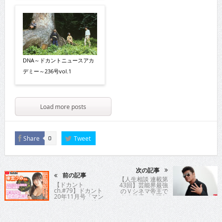
DNA～ドカントニュースアカ
デミー～236号vol.1
Load more posts
Share
Tweet
0
次の記事
前の記事
【人生相談 連載第
【ドカント
43回】芸能界最強
ch.#79】ドカント
のＶシネマ帝王で
20年11月号「マン
ある俳優の小沢仁
スリーカバーガー
志氏が時に優し
ルVOL.218」東雲
く、時に厳しく歯
うみさんの動画第
切れよく人生指
3弾！
南！