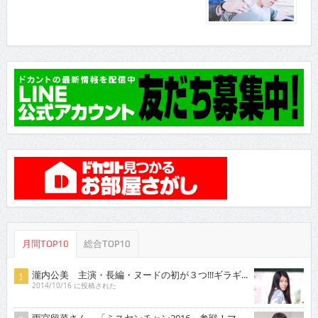
月間TOP10
総合TOP10
瀧内公美 主演・長編・ヌードの初が３つ!!!ギラギ...
2014/10/16 に投稿された