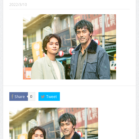
CINEMA×STYLE 289号
2022/3/10
CINEMA×STYLE 288号
CINEMA×STYLE 287号
CINEMA×STYLE 286号
CINEMA×STYLE 285号
CINEMA×STYLE 294号
Share
Tweet
0