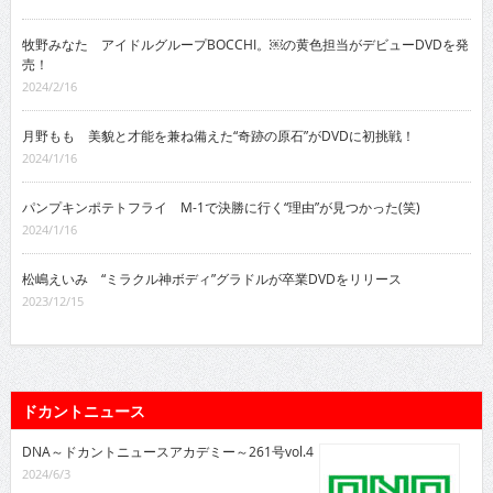
牧野みなた アイドルグループBOCCHI。￼の黄色担当がデビューDVDを発
売！
2024/2/16
月野もも 美貌と才能を兼ね備えた“奇跡の原石”がDVDに初挑戦！
2024/1/16
パンプキンポテトフライ M-1で決勝に行く“理由”が見つかった(笑)
2024/1/16
松嶋えいみ “ミラクル神ボディ”グラドルが卒業DVDをリリース
2023/12/15
ドカントニュース
DNA～ドカントニュースアカデミー～261号vol.4
2024/6/3