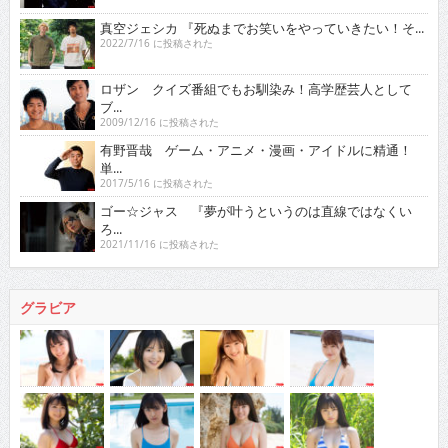
真空ジェシカ 『死ぬまでお笑いをやっていきたい！そ...
2022/7/16 に投稿された
ロザン クイズ番組でもお馴染み！高学歴芸人として
ブ...
2009/12/16 に投稿された
有野晋哉 ゲーム・アニメ・漫画・アイドルに精通！
単...
2017/5/16 に投稿された
ゴー☆ジャス 『夢が叶うというのは直線ではなくい
ろ...
2021/11/16 に投稿された
グラビア