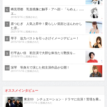
稀見理都 乳首残像に触手・アヘ顔・「らめぇ」……
エ...
2018/3/16 に投稿された
原つむぎ 人気上昇中！愛らしい笑顔とほんわかし
た雰...
2021/3/16 に投稿された
琴子 迫力バストを引っさげイメージデビュー！
2015/10/16 に投稿された
行平あい佳 初主演で大胆な体当たり艶技を…
2018/9/15 に投稿された
深琴 等身大で演じた初主演作品が公開！
2017/11/16 に投稿された
オススメインタビュー
東京03 シチュエーション・ドラマに出演！苦境を乗...
2017/11/16 に投稿された