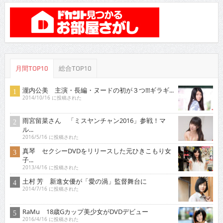
月間TOP10
総合TOP10
瀧内公美 主演・長編・ヌードの初が３つ!!!ギラギ...
2014/10/16 に投稿された
雨宮留菜さん 「ミスヤンチャン2016」参戦！マ
ル...
2016/5/16 に投稿された
真琴 セクシーDVDをリリースした元ひきこもり女
子...
2013/4/16 に投稿された
土村 芳 新進女優が「愛の渦」監督舞台に
2014/7/16 に投稿された
RaMu 18歳Gカップ美少女がDVDデビュー
2016/4/16 に投稿された