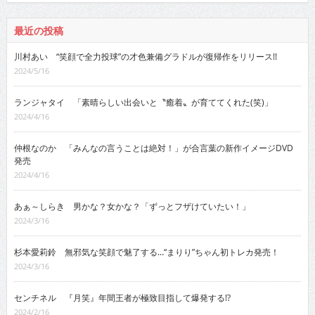
最近の投稿
川村あい “笑顔で全力投球”の才色兼備グラドルが復帰作をリリース!!
2024/5/16
ランジャタイ 「素晴らしい出会いと〝癒着〟が育ててくれた(笑)」
2024/4/16
仲根なのか 「みんなの言うことは絶対！」が合言葉の新作イメージDVD
発売
2024/4/16
あぁ～しらき 男かな？女かな？「ずっとフザけていたい！」
2024/3/16
杉本愛莉鈴 無邪気な笑顔で魅了する…“まりり”ちゃん初トレカ発売！
2024/3/16
センチネル 『月笑』年間王者が極致目指して爆発する!?
2024/2/16