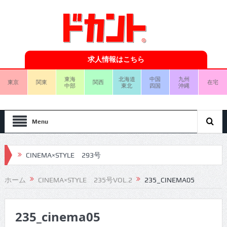
求人情報はこちら
東海
北海道
中国
九州
東京
関東
関西
在宅
中部
東北
四国
沖縄
Menu
CINEMA×STYLE 293号
CINEMA×STYLE 292号
ホーム
CINEMA×STYLE 235号VOL.2
235_CINEMA05
CINEMA×STYLE 291号
235_cinema05
CINEMA×STYLE 290号