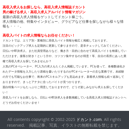
高収入求人をお探しなら、高収入求人情報誌ドカント
男の稼げる求人・高収入求人アルバイト情報マガジン
最新の高収入求人情報をゲットしてドカント稼ごう。
求人情報の他、特集やインタビュー、グラビアなど仕事を探しながら様々な情
報も・・・。
高収入バイトの求人情報ならお任せください！
ドカントでは、エリア別・業種別に高収入バイト情報を幅広く掲載しております。
注目のピックアップ求人も定期的に更新して参りますので、是非チェックしてみてください。
日払いや即決求人、また社員登用ありなど、働き方・目的に合わせて高収入バイトを検索してい
ただけます。接客が好き！という方や、コツコツ集中するのが得意！等、自分の長所にあった業
種で高収入求人を探してみませんか？
人気のPCオペレーター、PC入力の求人もたくさん掲載しています。PCを使って、各種数値化さ
れたデータ情報を入力したり原稿を書いたりするのがPCオペレーターの主な業務です。未経験
の方でも可能なお仕事で、将来のPCスキルアップも見込めます。新着求人情報も続々追加して
おりますので、きっとアナタに合ったバイトが見つかります。
面白特集ページもたっぷりご用意しておりますので、どうぞ楽しみながら求人を探してくださ
い！
高収入バイトをお探しなら、日払いや即決求人を多数掲載している高収入求人情報誌ドカントへ
どうぞお任せくださいませ！
All contents copyright © 2002-2025
ドカント.com
. All rights
reserved. 掲載記事、写真、イラストの無断転載を禁じます。