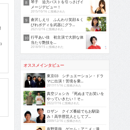
琴子 迫力バストを引っさげイ
メージデビュー！
2015/10/16 に投稿された
倉沢しえり ふんわり笑顔＆く
びれボディを武器にグラ...
開
2021/2/16 に投稿された
行平あい佳 初主演で大胆な体
当たり艶技を…
コ
2018/9/15 に投稿された
オススメインタビュー
東京03 シチュエーション・ドラ
マに出演！苦境を乗...
2017/11/16 に投稿された
真空ジェシカ 『死ぬまでお笑いを
やっていきたい！そ...
2022/7/16 に投稿された
ロザン クイズ番組でもお馴染
み！高学歴芸人としてブ...
2009/12/16 に投稿された
有野晋哉 ゲーム・アニメ・漫