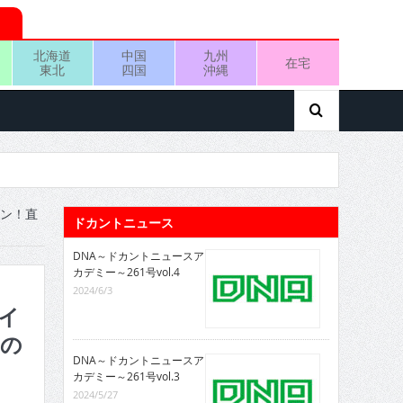
北海道
中国
九州
在宅
東北
四国
沖縄
セン！直
ドカントニュース
DNA～ドカントニュースア
カデミー～261号vol.4
2024/6/3
パイ
んの
DNA～ドカントニュースア
カデミー～261号vol.3
2024/5/27