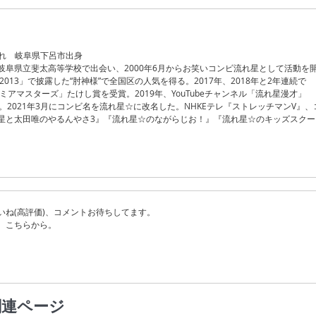
生まれ 岐阜県下呂市出身
岐阜県立斐太高等学校で出会い、2000年6月からお笑いコンビ流れ星として活動を
AI 2013」で披露した“肘神様”で全国区の人気を得る。2017年、2018年と2年連続で
 プレミアマスターズ」たけし賞を受賞。2019年、YouTubeチャンネル「流れ星漫才」
。2021年3月にコンビ名を流れ星☆に改名した。NHKEテレ『ストレッチマンV』、
星と太田唯のやるんやさ3』『流れ星☆のながらじお！』『流れ星☆のキッズスクー
いね(高評価)、コメントお待ちしてます。
、こちらから。
関連ページ