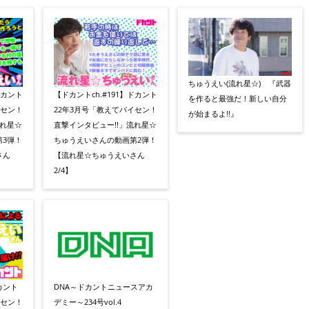
ちゅうえい(流れ星☆) 『武器
ドカント
【ドカントch.#191】ドカント
を作ると最強だ！新しい自分
イセン！
22年3月号「教えてパイセン！
が始まるよ!!』
流れ星☆
直撃インタビュー!!」流れ星☆
3弾！
ちゅうえいさんの動画第2弾！
さん
【流れ星☆ちゅうえいさん
2/4】
カント
DNA～ドカントニュースアカ
イセン！
デミー～234号vol.4