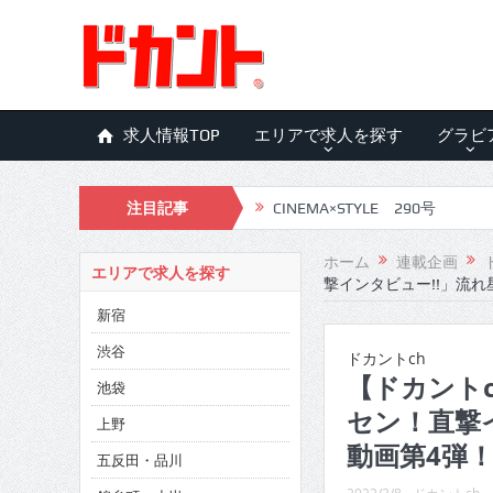
求人情報TOP
エリアで求人を探す
グラビ
注目記事
CINEMA×STYLE 290号
CINEMA×STYLE 289号
ホーム
連載企画
エリアで求人を探す
撃インタビュー!!」流
CINEMA×STYLE 288号
新宿
CINEMA×STYLE 287号
渋谷
ドカントch
CINEMA×STYLE 286号
【ドカントc
池袋
セン！直撃
CINEMA×STYLE 285号
上野
動画第4弾
五反田・品川
CINEMA×STYLE 294号