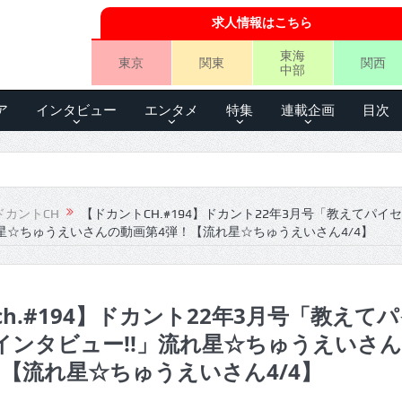
求人情報はこちら
東海
東京
関東
関西
中部
ア
インタビュー
エンタメ
特集
連載企画
目次
ドカントCH
【ドカントCH.#194】ドカント22年3月号「教えてパイ
れ星☆ちゅうえいさんの動画第4弾！【流れ星☆ちゅうえいさん4/4】
h.#194】ドカント22年3月号「教えて
インタビュー!!」流れ星☆ちゅうえいさ
！【流れ星☆ちゅうえいさん4/4】