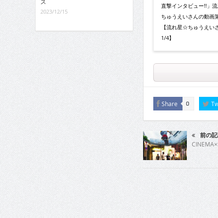
ス
直撃インタビュー!!」
2023/12/15
ちゅうえいさんの動画第
【流れ星☆ちゅうえい
1/4】
Share
Tw
0
前の記
CINEMA×