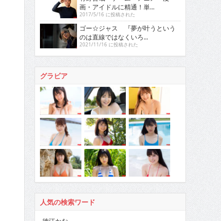
画・アイドルに精通！単...
2017/5/16 に投稿された
ゴー☆ジャス 『夢が叶うという
のは直線ではなくいろ...
2021/11/16 に投稿された
グラビア
人気の検索ワード