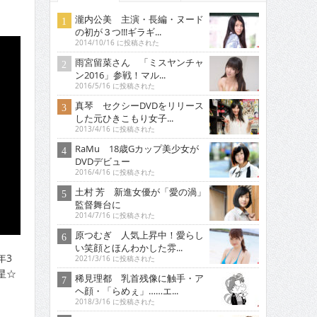
瀧内公美 主演・長編・ヌード
の初が３つ!!!ギラギ...
2014/10/16 に投稿された
雨宮留菜さん 「ミスヤンチャ
ン2016」参戦！マル...
2016/5/16 に投稿された
真琴 セクシーDVDをリリース
した元ひきこもり女子...
2013/4/16 に投稿された
RaMu 18歳Gカップ美少女が
DVDデビュー
2016/4/16 に投稿された
土村 芳 新進女優が「愛の渦」
監督舞台に
2014/7/16 に投稿された
原つむぎ 人気上昇中！愛らし
い笑顔とほんわかした雰...
年3
2021/3/16 に投稿された
星☆
稀見理都 乳首残像に触手・ア
ヘ顔・「らめぇ」……エ...
2018/3/16 に投稿された