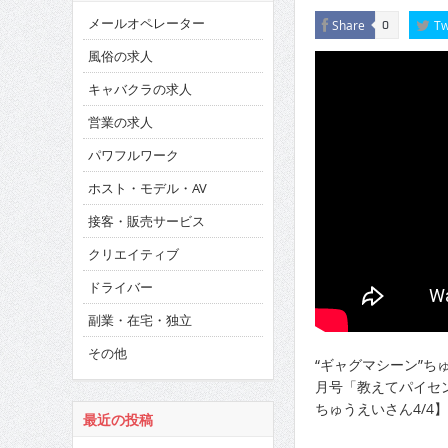
メールオペレーター
Share
Tw
0
風俗の求人
キャバクラの求人
営業の求人
パワフルワーク
ホスト・モデル・AV
接客・販売サービス
クリエイティブ
ドライバー
副業・在宅・独立
その他
“ギャグマシーン”ちゅ
月号「教えてパイセ
ちゅうえいさん4/4】
最近の投稿