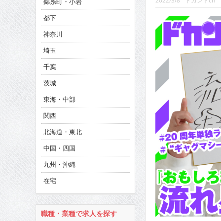
2022/3/8
ドカントch
錦糸町・小岩
CINEMA×STYLE 293号
都下
CINEMA×STYLE 292号
神奈川
CINEMA×STYLE 291号
埼玉
千葉
茨城
東海・中部
関西
北海道・東北
中国・四国
九州・沖縄
在宅
職種・業種で求人を探す