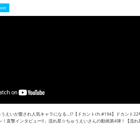
eet
うえいが愛され人気キャラになる…!?【ドカントch.#194】ドカント22
ン！直撃インタビュー!!」流れ星☆ちゅうえいさんの動画第4弾！【流れ