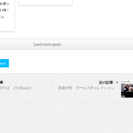
流れ星☆
1弾！
さん
Load more posts
eet
事
次の記事
清瀬汐希 ガールズ@コレクション
STYLE 215号vol.2