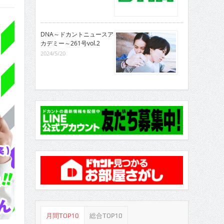
DNA～ドカントニュースア
カデミー～261号vol.2
2024/5/20
月間TOP10
総合TOP10