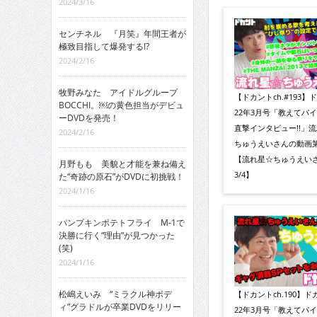
2024/3/16
センチネル 『月笑』年間王者が
極致目指して爆発する!?
2024/2/16
牧野みなた アイドルグループ
【ドカントch.#193】
BOCCHI。￼の黄色担当がデビュ
22年3月号「教えてパ
ーDVDを発売！
直撃インタビュー!!」
2024/2/16
ちゅうえいさんの動画第
【流れ星☆ちゅうえい
月野もも 美貌と才能を兼ね備え
3/4】
た“奇跡の原石”がDVDに初挑戦！
2024/1/16
パンプキンポテトフライ M-1で
決勝に行く“理由”が見つかった
(笑)
2024/1/16
松嶋えいみ “ミラクル神ボデ
【ドカントch.190】ド
ィ”グラドルが卒業DVDをリリー
22年3月号「教えてパ