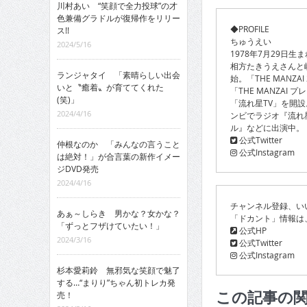
川村あい “笑顔で全力投球”の才
色兼備グラドルが復帰作をリリー
◆PROFILE
ス!!
ちゅうえい
2024/5/16
1978年7月29日
相方たきうえさんと
ランジャタイ 「素晴らしい出会
始。「THE MANZ
いと〝癒着〟が育ててくれた
「THE MANZAI
(笑)」
「流れ星TV」を開設
2024/4/16
ンビでラジオ『流れ
ル』などに出演中。
公式Twitter
仲根なのか 「みんなの言うこと
公式Instagram
は絶対！」が合言葉の新作イメー
ジDVD発売
2024/4/16
チャンネル登録、い
あぁ～しらき 男かな？女かな？
「ドカント」情報は
「ずっとフザけていたい！」
公式HP
2024/3/16
公式Twitter
公式Instagram
杉本愛莉鈴 無邪気な笑顔で魅了
する…“まりり”ちゃん初トレカ発
この記事の
売！