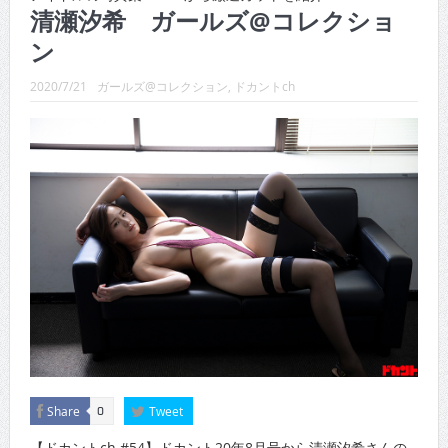
CINEMA×STYLE 289号
清瀬汐希 ガールズ@コレクショ
ン
CINEMA×STYLE 288号
CINEMA×STYLE 287号
2020/7/21
ガールズ@コレクション
,
ドカントch
CINEMA×STYLE 286号
CINEMA×STYLE 285号
CINEMA×STYLE 294号
Share
Tweet
0
【ドカントch.#54】ドカント20年8月号から清瀬汐希さんの