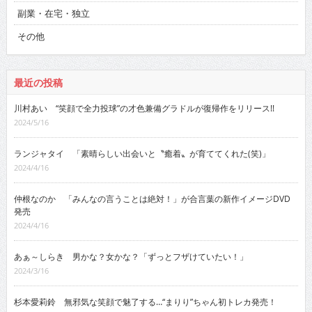
副業・在宅・独立
その他
最近の投稿
川村あい “笑顔で全力投球”の才色兼備グラドルが復帰作をリリース!!
2024/5/16
ランジャタイ 「素晴らしい出会いと〝癒着〟が育ててくれた(笑)」
2024/4/16
仲根なのか 「みんなの言うことは絶対！」が合言葉の新作イメージDVD
発売
2024/4/16
あぁ～しらき 男かな？女かな？「ずっとフザけていたい！」
2024/3/16
杉本愛莉鈴 無邪気な笑顔で魅了する…“まりり”ちゃん初トレカ発売！