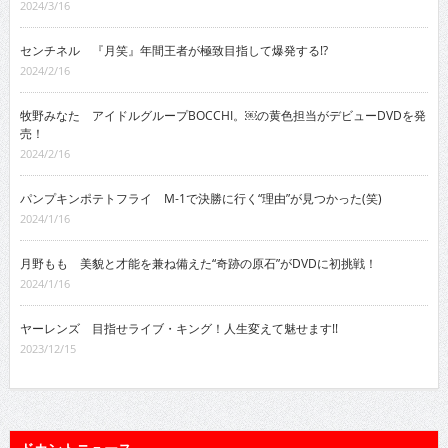
2024/3/16
センチネル 『月笑』年間王者が極致目指して爆発する!?
2024/2/16
牧野みなた アイドルグループBOCCHI。￼の黄色担当がデビューDVDを発
売！
2024/2/16
パンプキンポテトフライ M-1で決勝に行く“理由”が見つかった(笑)
2024/1/16
月野もも 美貌と才能を兼ね備えた“奇跡の原石”がDVDに初挑戦！
2024/1/16
ヤーレンズ 目指せライブ・キング！人生変えて魅せます!!
2023/12/15