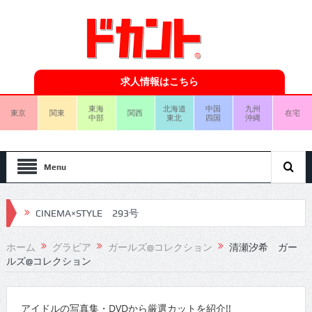
求人情報はこちら
東海
北海道
中国
九州
東京
関東
関西
在宅
中部
東北
四国
沖縄
Menu
CINEMA×STYLE 293号
CINEMA×STYLE 292号
ホーム
グラビア
ガールズ@コレクション
清瀬汐希 ガー
ルズ@コレクション
CINEMA×STYLE 291号
CINEMA×STYLE 290号
アイドルの写真集・DVDから厳選カットを紹介!!