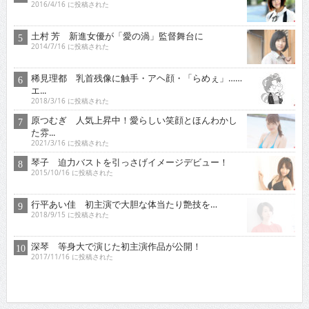
2016/4/16 に投稿された
土村 芳 新進女優が「愛の渦」監督舞台に
2014/7/16 に投稿された
稀見理都 乳首残像に触手・アヘ顔・「らめぇ」……
エ...
2018/3/16 に投稿された
原つむぎ 人気上昇中！愛らしい笑顔とほんわかし
た雰...
2021/3/16 に投稿された
琴子 迫力バストを引っさげイメージデビュー！
2015/10/16 に投稿された
行平あい佳 初主演で大胆な体当たり艶技を…
2018/9/15 に投稿された
深琴 等身大で演じた初主演作品が公開！
2017/11/16 に投稿された