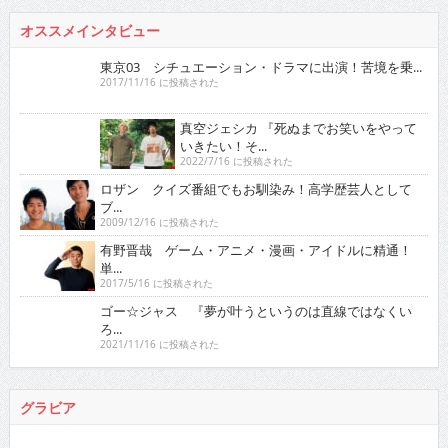
オススメインタビュー
東京03 シチュエーション・ドラマに出演！苦境を乗...
2017/11/16 に投稿された
真空ジェシカ 『死ぬまでお笑いをやっていきたい！そ...
2022/7/16 に投稿された
ロザン クイズ番組でもお馴染み！高学歴芸人として
ブ...
2009/12/16 に投稿された
有野晋哉 ゲーム・アニメ・漫画・アイドルに精通！
単...
2017/5/16 に投稿された
ゴー☆ジャス 『夢が叶うというのは直線ではなくい
ろ...
2021/11/16 に投稿された
グラビア