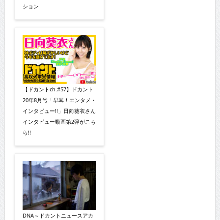
ション
【ドカントch.#57】ドカント
20年8月号「早耳！エンタメ・
インタビュー!!」日向葵衣さん
インタビュー動画第2弾がこち
ら!!
DNA～ドカントニュースアカ