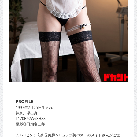
PROFILE
1997年2月25日生まれ
神奈川県出身
T170B92W63H88
撮影◎田畑竜三郎
☆170センチ高身長美脚＆Gカップ美バストのメイドさんがご主