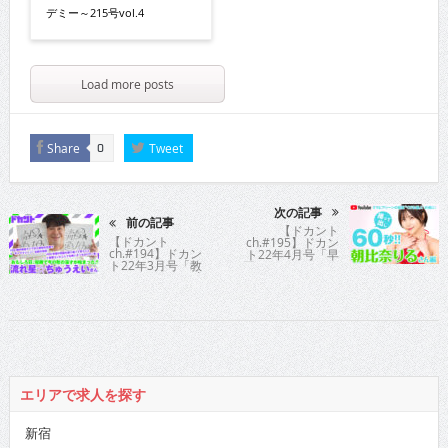
デミー～215号vol.4
Load more posts
Share
Tweet
0
次の記事
前の記事
【ドカント
【ドカント
ch.#195】ドカン
ch.#194】ドカン
ト22年4月号「早
ト22年3月号「教
耳！エンタメ・イ
えてパイセン！直
ンタビュー575」
撃インタビュ
朝比奈りるさんの
ー!!」流れ星☆ち
動画第1弾！【朝比
ゅうえいさんの動
奈りるさん1/2】
画第4弾！【流れ
星☆ちゅうえいさ
ん4/4】
エリアで求人を探す
新宿