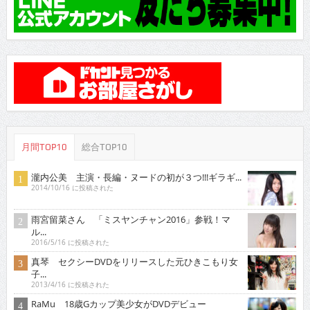
月間TOP10
総合TOP10
瀧内公美 主演・長編・ヌードの初が３つ!!!ギラギ...
2014/10/16 に投稿された
雨宮留菜さん 「ミスヤンチャン2016」参戦！マ
ル...
2016/5/16 に投稿された
真琴 セクシーDVDをリリースした元ひきこもり女
子...
2013/4/16 に投稿された
RaMu 18歳Gカップ美少女がDVDデビュー