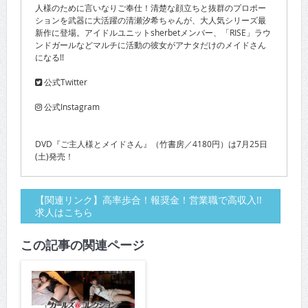
人様のために言いなりご奉仕！清楚な顔立ちと抜群のプロポー
ションを武器に大活躍の清瀬汐希ちゃんが、大人気シリーズ最
新作に登場。アイドルユニットsherbetメンバー、「RISE」ラウ
ンドガールなどマルチに活動の彼女がアナタだけのメイドさん
になる!!
公式Twitter
公式Instagram
DVD『ご主人様とメイドさん』（竹書房／4180円）は7月25日
(土)発売！
【関連リンク】高率歩合！報奨金！営業職で高収入!!
求人はこちら
この記事の関連ページ