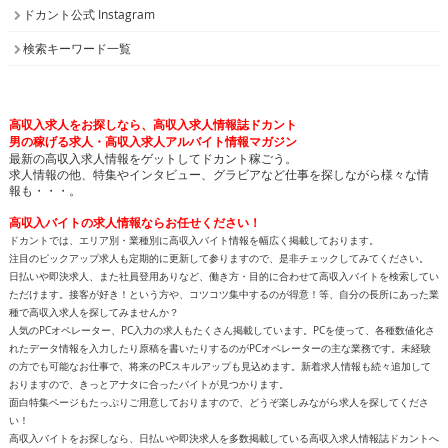
検索キーワード一覧
高収入求人をお探しなら、高収入求人情報誌ドカント
男の稼げる求人・高収入求人アルバイト情報マガジン
最新の高収入求人情報をゲットしてドカント稼ごう。
求人情報の他、特集やインタビュー、グラビアなど仕事を探しながら様々な情
報も・・・。
高収入バイトの求人情報ならお任せください！
ドカントでは、エリア別・業種別に高収入バイト情報を幅広く掲載しております。
注目のピックアップ求人も定期的に更新して参りますので、是非チェックしてみてください。
日払いや即決求人、また社員登用ありなど、働き方・目的に合わせて高収入バイトを検索してい
ただけます。接客が好き！という方や、コツコツ集中するのが得意！等、自分の長所にあった業
種で高収入求人を探してみませんか？
人気のPCオペレーター、PC入力の求人もたくさん掲載しています。PCを使って、各種数値化さ
れたデータ情報を入力したり原稿を書いたりするのがPCオペレーターの主な業務です。未経験
の方でも可能なお仕事で、将来のPCスキルアップも見込めます。新着求人情報も続々追加して
おりますので、きっとアナタに合ったバイトが見つかります。
面白特集ページもたっぷりご用意しておりますので、どうぞ楽しみながら求人を探してくださ
い！
高収入バイトをお探しなら、日払いや即決求人を多数掲載している高収入求人情報誌ドカントへ
どうぞお任せくださいませ！