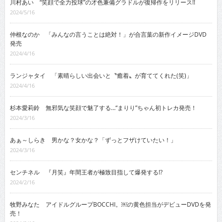
川村あい “笑顔で全力投球”の才色兼備グラドルが復帰作をリリース!!
2024/5/16
仲根なのか 「みんなの言うことは絶対！」が合言葉の新作イメージDVD
発売
2024/4/16
ランジャタイ 「素晴らしい出会いと〝癒着〟が育ててくれた(笑)」
2024/4/16
杉本愛莉鈴 無邪気な笑顔で魅了する…“まりり”ちゃん初トレカ発売！
2024/3/16
あぁ～しらき 男かな？女かな？「ずっとフザけていたい！」
2024/3/16
センチネル 『月笑』年間王者が極致目指して爆発する!?
2024/2/16
牧野みなた アイドルグループBOCCHI。￼の黄色担当がデビューDVDを発
売！