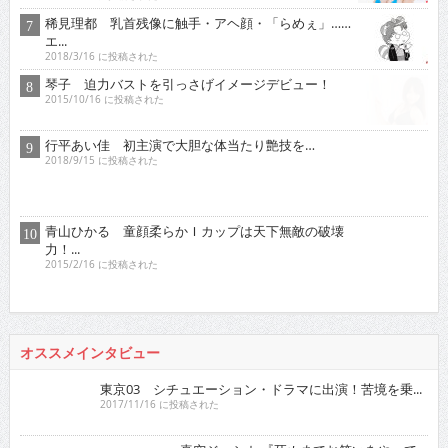
稀見理都 乳首残像に触手・アヘ顔・「らめぇ」……
エ...
2018/3/16 に投稿された
琴子 迫力バストを引っさげイメージデビュー！
2015/10/16 に投稿された
行平あい佳 初主演で大胆な体当たり艶技を…
2018/9/15 に投稿された
青山ひかる 童顔柔らかＩカップは天下無敵の破壊
力！...
2015/2/16 に投稿された
オススメインタビュー
東京03 シチュエーション・ドラマに出演！苦境を乗...
2017/11/16 に投稿された
真空ジェシカ 『死ぬまでお笑いをやっていきたい！そ...
2022/7/16 に投稿された