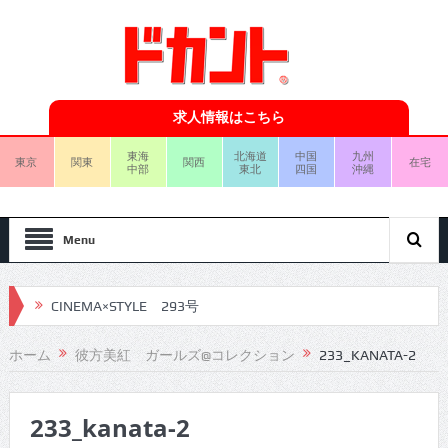
求人情報はこちら
東海
北海道
中国
九州
東京
関東
関西
在宅
中部
東北
四国
沖縄
Menu
CINEMA×STYLE 293号
CINEMA×STYLE 292号
ホーム
彼方美紅 ガールズ@コレクション
233_KANATA-2
CINEMA×STYLE 291号
233_kanata-2
CINEMA×STYLE 290号