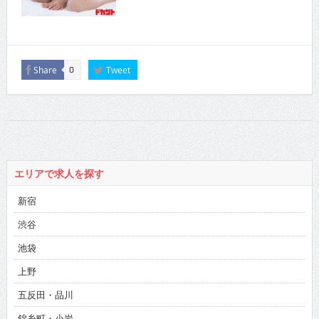
Share
Tweet
0
エリアで求人を探す
新宿
渋谷
池袋
上野
五反田・品川
錦糸町・小岩