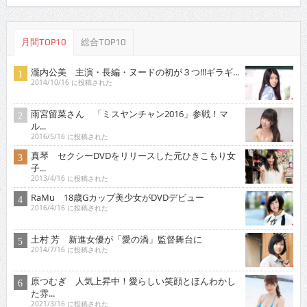
月間TOP10
総合TOP10
瀧内公美 主演・長編・ヌードの初が３つ!!!ギラギ...
2014/10/16 に投稿された
雨宮留菜さん 「ミスヤンチャン2016」参戦！マ
ル...
2016/5/16 に投稿された
真琴 セクシーDVDをリリースした元ひきこもり女
子...
2013/4/16 に投稿された
RaMu 18歳Gカップ美少女がDVDデビュー
2016/4/16 に投稿された
土村 芳 新進女優が「愛の渦」監督舞台に
2014/7/16 に投稿された
原つむぎ 人気上昇中！愛らしい笑顔とほんわかし
た雰...
2021/3/16 に投稿された