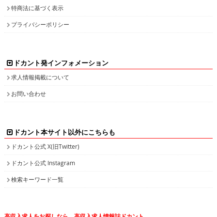
ドカント発インフォメーション
求人情報掲載について
お問い合わせ
ドカント本サイト以外にこちらも
ドカント公式 X(旧Twitter)
ドカント公式 Instagram
検索キーワード一覧
高収入求人をお探しなら、高収入求人情報誌ドカント
男の稼げる求人・高収入求人アルバイト情報マガジン
最新の高収入求人情報をゲットしてドカント稼ごう。
求人情報の他、特集やインタビュー、グラビアなど仕事を探しながら様々な情