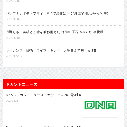
2024/2/16
パンプキンポテトフライ M-1で決勝に行く“理由”が見つかった(笑)
2024/1/16
月野もも 美貌と才能を兼ね備えた“奇跡の原石”がDVDに初挑戦！
2024/1/16
ヤーレンズ 目指せライブ・キング！人生変えて魅せます!!
2023/12/15
ドカントニュース
DNA～ドカントニュースアカデミー～261号vol.4
2024/6/3