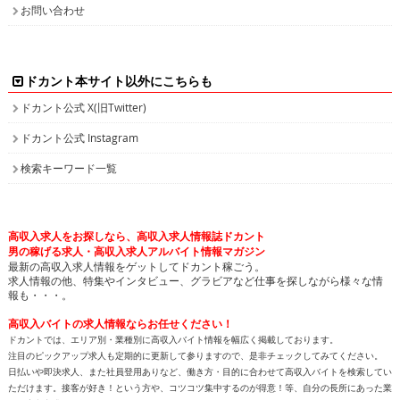
報も・・・。
高収入バイトの求人情報ならお任せください！
ドカントでは、エリア別・業種別に高収入バイト情報を幅広く掲載しております。
注目のピックアップ求人も定期的に更新して参りますので、是非チェックしてみてください。
日払いや即決求人、また社員登用ありなど、働き方・目的に合わせて高収入バイトを検索してい
ただけます。接客が好き！という方や、コツコツ集中するのが得意！等、自分の長所にあった業
種で高収入求人を探してみませんか？
人気のPCオペレーター、PC入力の求人もたくさん掲載しています。PCを使って、各種数値化さ
れたデータ情報を入力したり原稿を書いたりするのがPCオペレーターの主な業務です。未経験
の方でも可能なお仕事で、将来のPCスキルアップも見込めます。新着求人情報も続々追加して
おりますので、きっとアナタに合ったバイトが見つかります。
面白特集ページもたっぷりご用意しておりますので、どうぞ楽しみながら求人を探してくださ
い！
高収入バイトをお探しなら、日払いや即決求人を多数掲載している高収入求人情報誌ドカントへ
どうぞお任せくださいませ！
All contents copyright © 2002-2025
ドカント.com
. All rights
reserved. 掲載記事、写真、イラストの無断転載を禁じます。