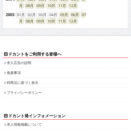
ドカント発インフォメーション
求人情報掲載について
お問い合わせ
ドカント本サイト以外にこちらも
ドカント公式 X(旧Twitter)
ドカント公式 Instagram
検索キーワード一覧
高収入求人をお探しなら、高収入求人情報誌ドカント
男の稼げる求人・高収入求人アルバイト情報マガジン
最新の高収入求人情報をゲットしてドカント稼ごう。
求人情報の他、特集やインタビュー、グラビアなど仕事を探しながら様々な情