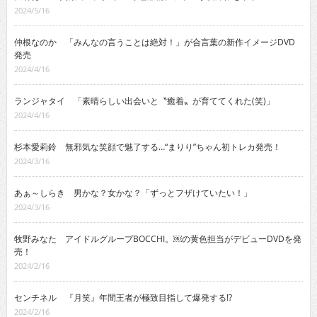
2024/5/16
仲根なのか 「みんなの言うことは絶対！」が合言葉の新作イメージDVD
発売
2024/4/16
ランジャタイ 「素晴らしい出会いと〝癒着〟が育ててくれた(笑)」
2024/4/16
杉本愛莉鈴 無邪気な笑顔で魅了する…“まりり”ちゃん初トレカ発売！
2024/3/16
あぁ～しらき 男かな？女かな？「ずっとフザけていたい！」
2024/3/16
牧野みなた アイドルグループBOCCHI。￼の黄色担当がデビューDVDを発
売！
2024/2/16
センチネル 『月笑』年間王者が極致目指して爆発する!?
2024/2/16