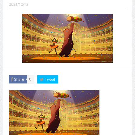
CINEMA×STYLE 289号
2021/12/13
CINEMA×STYLE 288号
CINEMA×STYLE 287号
CINEMA×STYLE 286号
CINEMA×STYLE 285号
CINEMA×STYLE 294号
Share
Tweet
0