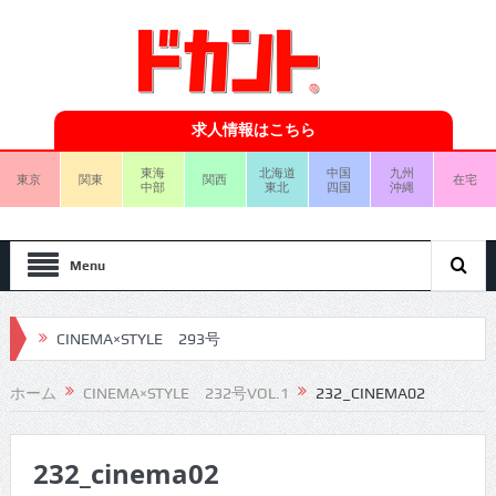
求人情報はこちら
東海
北海道
中国
九州
東京
関東
関西
在宅
中部
東北
四国
沖縄
Menu
CINEMA×STYLE 293号
CINEMA×STYLE 292号
ホーム
CINEMA×STYLE 232号VOL.1
232_CINEMA02
CINEMA×STYLE 291号
232_cinema02
CINEMA×STYLE 290号