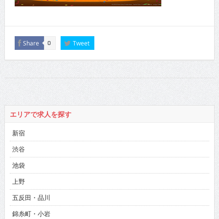
Share
Tweet
0
エリアで求人を探す
新宿
渋谷
池袋
上野
五反田・品川
錦糸町・小岩