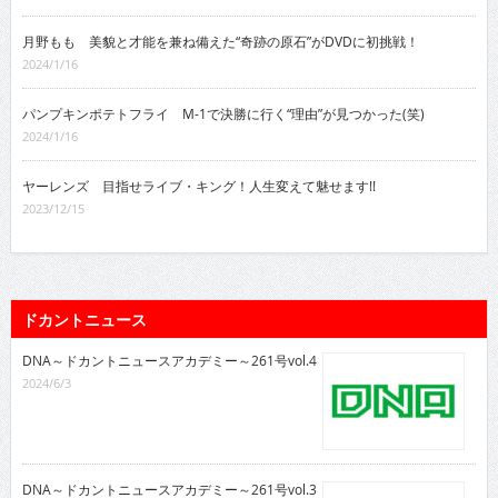
月野もも 美貌と才能を兼ね備えた“奇跡の原石”がDVDに初挑戦！
2024/1/16
パンプキンポテトフライ M-1で決勝に行く“理由”が見つかった(笑)
2024/1/16
ヤーレンズ 目指せライブ・キング！人生変えて魅せます!!
2023/12/15
ドカントニュース
DNA～ドカントニュースアカデミー～261号vol.4
2024/6/3
DNA～ドカントニュースアカデミー～261号vol.3