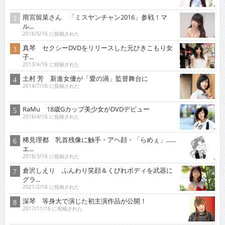
倉沢しえり ふんわり笑顔＆くびれボディを武器に
グラ...
2021/2/16 に投稿された
深琴 等身大で演じた初主演作品が公開！
2017/11/16 に投稿された
行平あい佳 初主演で大胆な体当たり艶技を…
2018/9/15 に投稿された
原つむぎ 人気上昇中！愛らしい笑顔とほんわかし
た雰...
2021/3/16 に投稿された
オススメインタビュー
東京03 シチュエーション・ドラマに出演！苦境を乗...
2017/11/16 に投稿された
真空ジェシカ 『死ぬまでお笑いをやっていきたい！そ...
2022/7/16 に投稿された