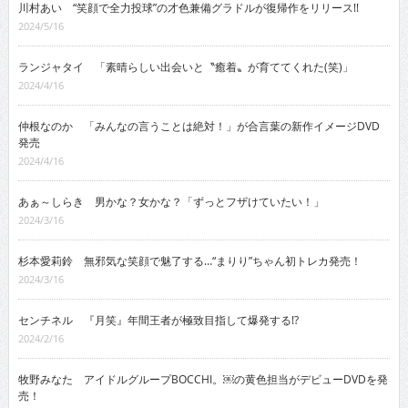
川村あい “笑顔で全力投球”の才色兼備グラドルが復帰作をリリース!!
2024/5/16
ランジャタイ 「素晴らしい出会いと〝癒着〟が育ててくれた(笑)」
2024/4/16
仲根なのか 「みんなの言うことは絶対！」が合言葉の新作イメージDVD
発売
2024/4/16
あぁ～しらき 男かな？女かな？「ずっとフザけていたい！」
2024/3/16
杉本愛莉鈴 無邪気な笑顔で魅了する…“まりり”ちゃん初トレカ発売！
2024/3/16
センチネル 『月笑』年間王者が極致目指して爆発する!?
2024/2/16
牧野みなた アイドルグループBOCCHI。￼の黄色担当がデビューDVDを発
売！