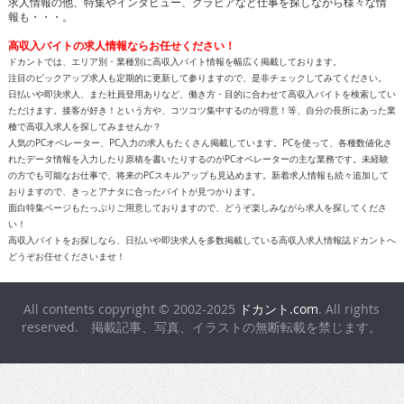
求人情報の他、特集やインタビュー、グラビアなど仕事を探しながら様々な情
報も・・・。
高収入バイトの求人情報ならお任せください！
ドカントでは、エリア別・業種別に高収入バイト情報を幅広く掲載しております。
注目のピックアップ求人も定期的に更新して参りますので、是非チェックしてみてください。
日払いや即決求人、また社員登用ありなど、働き方・目的に合わせて高収入バイトを検索してい
ただけます。接客が好き！という方や、コツコツ集中するのが得意！等、自分の長所にあった業
種で高収入求人を探してみませんか？
人気のPCオペレーター、PC入力の求人もたくさん掲載しています。PCを使って、各種数値化さ
れたデータ情報を入力したり原稿を書いたりするのがPCオペレーターの主な業務です。未経験
の方でも可能なお仕事で、将来のPCスキルアップも見込めます。新着求人情報も続々追加して
おりますので、きっとアナタに合ったバイトが見つかります。
面白特集ページもたっぷりご用意しておりますので、どうぞ楽しみながら求人を探してくださ
い！
高収入バイトをお探しなら、日払いや即決求人を多数掲載している高収入求人情報誌ドカントへ
どうぞお任せくださいませ！
All contents copyright © 2002-2025
ドカント.com
. All rights
reserved. 掲載記事、写真、イラストの無断転載を禁じます。