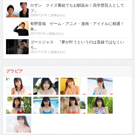
ロザン クイズ番組でもお馴染み！高学歴芸人として
ブ...
2009/12/16 に投稿された
有野晋哉 ゲーム・アニメ・漫画・アイドルに精通！
単...
2017/5/16 に投稿された
ゴー☆ジャス 『夢が叶うというのは直線ではなくい
ろ...
2021/11/16 に投稿された
グラビア