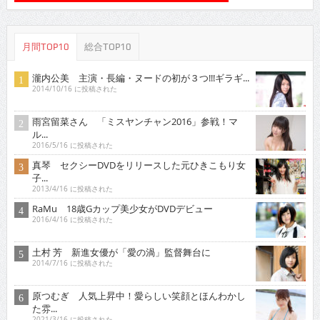
月間TOP10
総合TOP10
瀧内公美 主演・長編・ヌードの初が３つ!!!ギラギ...
2014/10/16 に投稿された
雨宮留菜さん 「ミスヤンチャン2016」参戦！マ
ル...
2016/5/16 に投稿された
真琴 セクシーDVDをリリースした元ひきこもり女
子...
2013/4/16 に投稿された
RaMu 18歳Gカップ美少女がDVDデビュー
2016/4/16 に投稿された
土村 芳 新進女優が「愛の渦」監督舞台に
2014/7/16 に投稿された
原つむぎ 人気上昇中！愛らしい笑顔とほんわかし
た雰...
2021/3/16 に投稿された