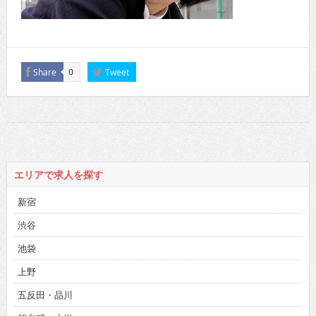
Share
Tweet
0
エリアで求人を探す
新宿
渋谷
池袋
上野
五反田・品川