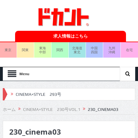
求人情報はこちら
東海
北海道
中国
九州
東京
関東
関西
在宅
中部
東北
四国
沖縄
Menu
CINEMA×STYLE 293号
CINEMA×STYLE 292号
ホーム
CINEMA×STYLE 230号VOL.1
230_CINEMA03
CINEMA×STYLE 291号
230_cinema03
CINEMA×STYLE 290号