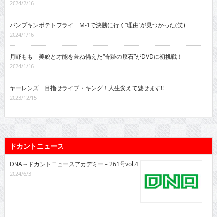
2024/2/16
パンプキンポテトフライ M-1で決勝に行く“理由”が見つかった(笑)
2024/1/16
月野もも 美貌と才能を兼ね備えた“奇跡の原石”がDVDに初挑戦！
2024/1/16
ヤーレンズ 目指せライブ・キング！人生変えて魅せます!!
2023/12/15
ドカントニュース
DNA～ドカントニュースアカデミー～261号vol.4
2024/6/3