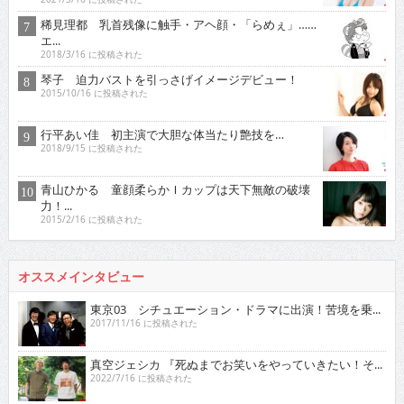
稀見理都 乳首残像に触手・アヘ顔・「らめぇ」……
エ...
2018/3/16 に投稿された
琴子 迫力バストを引っさげイメージデビュー！
2015/10/16 に投稿された
行平あい佳 初主演で大胆な体当たり艶技を…
2018/9/15 に投稿された
青山ひかる 童顔柔らかＩカップは天下無敵の破壊
力！...
2015/2/16 に投稿された
オススメインタビュー
東京03 シチュエーション・ドラマに出演！苦境を乗...
2017/11/16 に投稿された
真空ジェシカ 『死ぬまでお笑いをやっていきたい！そ...
2022/7/16 に投稿された