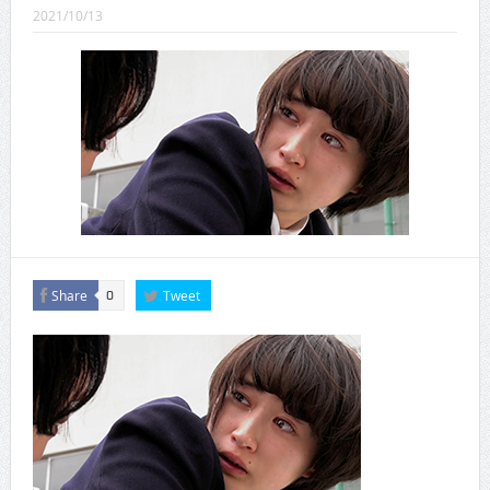
CINEMA×STYLE 289号
2021/10/13
CINEMA×STYLE 288号
CINEMA×STYLE 287号
CINEMA×STYLE 286号
CINEMA×STYLE 285号
CINEMA×STYLE 294号
Share
Tweet
0