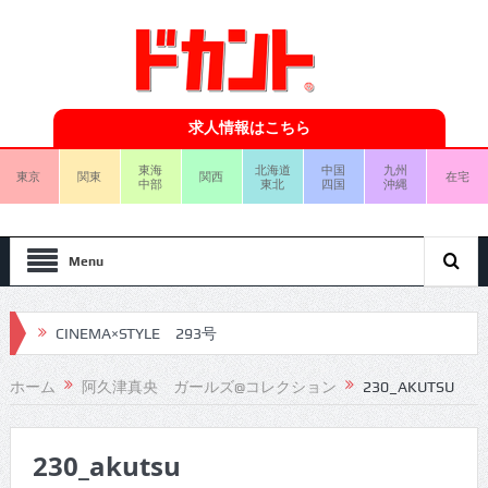
求人情報はこちら
東海
北海道
中国
九州
東京
関東
関西
在宅
中部
東北
四国
沖縄
Menu
CINEMA×STYLE 293号
CINEMA×STYLE 292号
ホーム
阿久津真央 ガールズ@コレクション
230_AKUTSU
CINEMA×STYLE 291号
230_akutsu
CINEMA×STYLE 290号