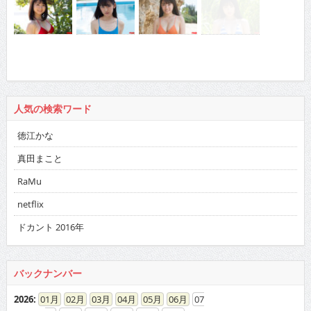
人気の検索ワード
徳江かな
真田まこと
RaMu
netflix
ドカント 2016年
バックナンバー
2026
:
01
02
03
04
05
06
07