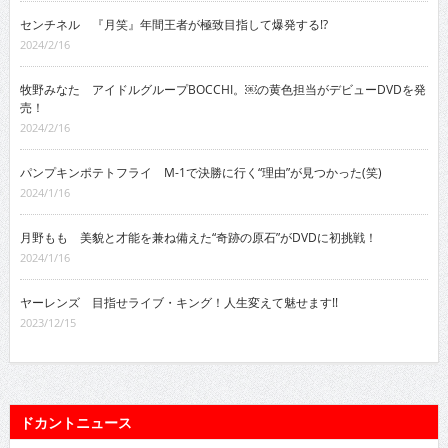
センチネル 『月笑』年間王者が極致目指して爆発する!?
2024/2/16
牧野みなた アイドルグループBOCCHI。￼の黄色担当がデビューDVDを発
売！
2024/2/16
パンプキンポテトフライ M-1で決勝に行く“理由”が見つかった(笑)
2024/1/16
月野もも 美貌と才能を兼ね備えた“奇跡の原石”がDVDに初挑戦！
2024/1/16
ヤーレンズ 目指せライブ・キング！人生変えて魅せます!!
2023/12/15
ドカントニュース