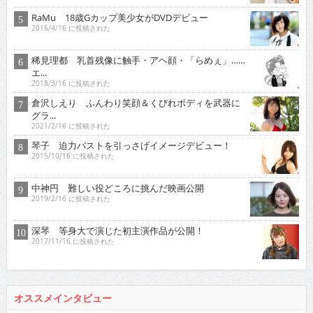
RaMu 18歳Gカップ美少女がDVDデビュー
2016/4/16 に投稿された
稀見理都 乳首残像に触手・アヘ顔・「らめぇ」……
エ...
2018/3/16 に投稿された
倉沢しえり ふんわり笑顔＆くびれボディを武器に
グラ...
2021/2/16 に投稿された
琴子 迫力バストを引っさげイメージデビュー！
2015/10/16 に投稿された
中神円 難しい役どころに挑んだ映画公開
2019/2/16 に投稿された
深琴 等身大で演じた初主演作品が公開！
2017/11/16 に投稿された
オススメインタビュー