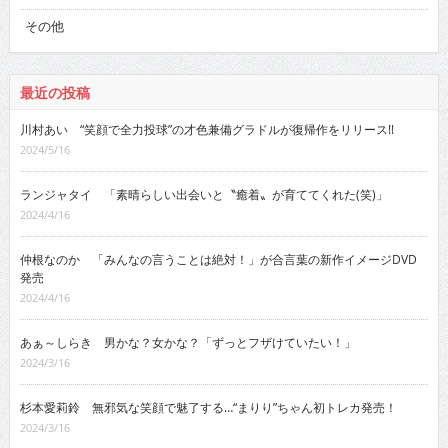
その他
最近の投稿
川村あい “笑顔で全力投球”の才色兼備グラドルが復帰作をリリース!!
2024/5/16
ランジャタイ 「素晴らしい出会いと〝癒着〟が育ててくれた(笑)」
2024/4/16
仲根なのか 「みんなの言うことは絶対！」が合言葉の新作イメージDVD
発売
2024/4/16
あぁ～しらき 男かな？女かな？「ずっとフザけていたい！」
2024/3/16
杉本愛莉鈴 無邪気な笑顔で魅了する…“まりり”ちゃん初トレカ発売！
2024/3/16