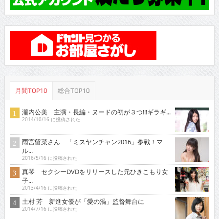
月間TOP10
総合TOP10
瀧内公美 主演・長編・ヌードの初が３つ!!!ギラギ...
2014/10/16 に投稿された
雨宮留菜さん 「ミスヤンチャン2016」参戦！マ
ル...
2016/5/16 に投稿された
真琴 セクシーDVDをリリースした元ひきこもり女
子...
2013/4/16 に投稿された
土村 芳 新進女優が「愛の渦」監督舞台に
2014/7/16 に投稿された