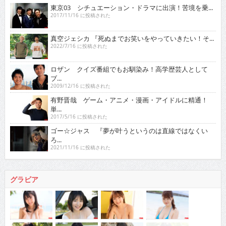
東京03 シチュエーション・ドラマに出演！苦境を乗...
2017/11/16 に投稿された
真空ジェシカ 『死ぬまでお笑いをやっていきたい！そ...
2022/7/16 に投稿された
ロザン クイズ番組でもお馴染み！高学歴芸人として
ブ...
2009/12/16 に投稿された
有野晋哉 ゲーム・アニメ・漫画・アイドルに精通！
単...
2017/5/16 に投稿された
ゴー☆ジャス 『夢が叶うというのは直線ではなくい
ろ...
2021/11/16 に投稿された
グラビア