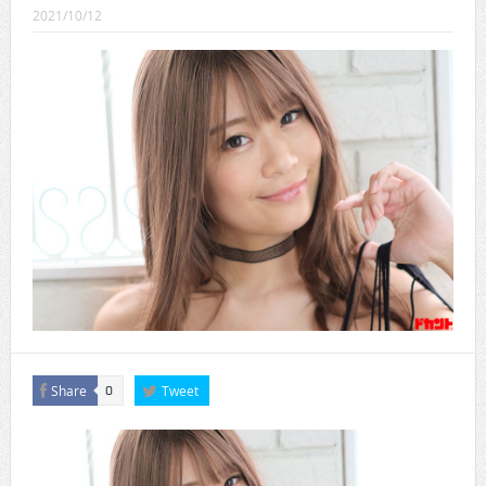
CINEMA×STYLE 289号
2021/10/12
CINEMA×STYLE 288号
CINEMA×STYLE 287号
CINEMA×STYLE 286号
CINEMA×STYLE 285号
CINEMA×STYLE 294号
Share
Tweet
0