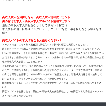
高収入求人をお探しなら、高収入求人情報誌ドカント
男の稼げる求人・高収入求人アルバイト情報マガジン
最新の高収入求人情報をゲットしてドカント稼ごう。
求人情報の他、特集やインタビュー、グラビアなど仕事を探しながら様々な情
報も・・・。
高収入バイトの求人情報ならお任せください！
ドカントでは、エリア別・業種別に高収入バイト情報を幅広く掲載しております。
注目のピックアップ求人も定期的に更新して参りますので、是非チェックしてみてください。
日払いや即決求人、また社員登用ありなど、働き方・目的に合わせて高収入バイトを検索してい
ただけます。接客が好き！という方や、コツコツ集中するのが得意！等、自分の長所にあった業
種で高収入求人を探してみませんか？
人気のPCオペレーター、PC入力の求人もたくさん掲載しています。PCを使って、各種数値化さ
れたデータ情報を入力したり原稿を書いたりするのがPCオペレーターの主な業務です。未経験
の方でも可能なお仕事で、将来のPCスキルアップも見込めます。新着求人情報も続々追加して
おりますので、きっとアナタに合ったバイトが見つかります。
面白特集ページもたっぷりご用意しておりますので、どうぞ楽しみながら求人を探してくださ
い！
高収入バイトをお探しなら、日払いや即決求人を多数掲載している高収入求人情報誌ドカントへ
どうぞお任せくださいませ！