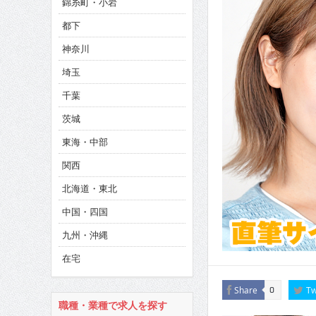
錦糸町・小岩
CINEMA×STYLE 286号
都下
CINEMA×STYLE 285号
神奈川
CINEMA×STYLE 294号
埼玉
千葉
茨城
東海・中部
関西
北海道・東北
中国・四国
九州・沖縄
在宅
Share
Tw
0
職種・業種で求人を探す