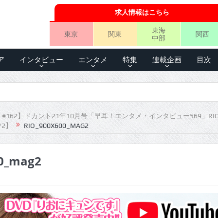
求人情報はこちら
東海
東京
関東
関西
中部
ア
インタビュー
エンタメ
特集
連載企画
目次
.#162】ドカント21年10月号「早耳！エンタメ・インタビュー569」RI
/2】
RIO_900X600_MAG2
00_mag2