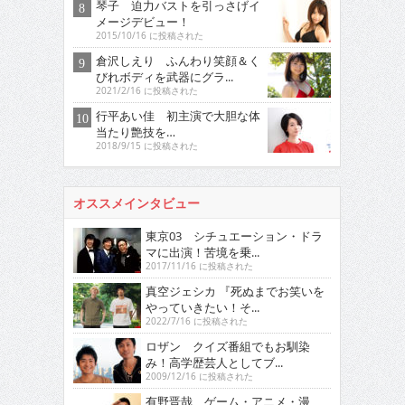
琴子 迫力バストを引っさげイ
メージデビュー！
2015/10/16 に投稿された
倉沢しえり ふんわり笑顔＆く
びれボディを武器にグラ...
2021/2/16 に投稿された
行平あい佳 初主演で大胆な体
当たり艶技を…
2018/9/15 に投稿された
オススメインタビュー
東京03 シチュエーション・ドラ
マに出演！苦境を乗...
2017/11/16 に投稿された
真空ジェシカ 『死ぬまでお笑いを
やっていきたい！そ...
2022/7/16 に投稿された
ロザン クイズ番組でもお馴染
み！高学歴芸人としてブ...
2009/12/16 に投稿された
有野晋哉 ゲーム・アニメ・漫