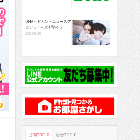
DNA～ドカントニュースア
カデミー～261号vol.2
2024/5/20
月間TOP10
総合TOP10