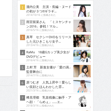
瀧内公美 主演・長編・ヌード
の初が３つ!!!ギラギ...
2014/10/16 に投稿された
雨宮留菜さん 「ミスヤンチャ
ン2016」参戦！マル...
2016/5/16 に投稿された
真琴 セクシーDVDをリリース
した元ひきこもり女子...
2013/4/16 に投稿された
RaMu 18歳Gカップ美少女が
DVDデビュー
2016/4/16 に投稿された
土村 芳 新進女優が「愛の渦」
監督舞台に
2014/7/16 に投稿された
原つむぎ 人気上昇中！愛らし
い笑顔とほんわかした雰...
2021/3/16 に投稿された
稀見理都 乳首残像に触手・ア
ヘ顔・「らめぇ」……エ...
2018/3/16 に投稿された