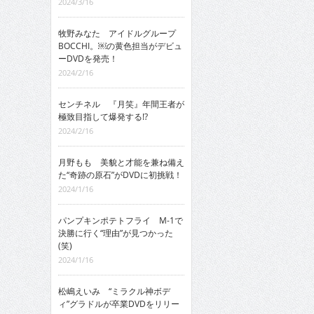
2024/3/16
牧野みなた アイドルグループ
BOCCHI。￼の黄色担当がデビュ
ーDVDを発売！
2024/2/16
センチネル 『月笑』年間王者が
極致目指して爆発する!?
2024/2/16
月野もも 美貌と才能を兼ね備え
た“奇跡の原石”がDVDに初挑戦！
2024/1/16
パンプキンポテトフライ M-1で
決勝に行く“理由”が見つかった
(笑)
2024/1/16
松嶋えいみ “ミラクル神ボデ
ィ”グラドルが卒業DVDをリリー