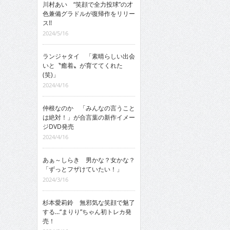
川村あい “笑顔で全力投球”の才
色兼備グラドルが復帰作をリリー
ス!!
2024/5/16
ランジャタイ 「素晴らしい出会
いと〝癒着〟が育ててくれた
(笑)」
2024/4/16
仲根なのか 「みんなの言うこと
は絶対！」が合言葉の新作イメー
ジDVD発売
2024/4/16
あぁ～しらき 男かな？女かな？
「ずっとフザけていたい！」
2024/3/16
杉本愛莉鈴 無邪気な笑顔で魅了
する…“まりり”ちゃん初トレカ発
売！