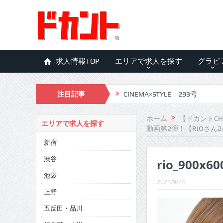
求人情報TOP
エリアで求人を探す
グラビ
注目記事
CINEMA×STYLE 293号
CINEMA×STYLE 292号
ホーム
【ドカントCH
エリアで求人を探す
動画第2弾！【RIOさん2
CINEMA×STYLE 291号
新宿
CINEMA×STYLE 290号
渋谷
rio_900x6
CINEMA×STYLE 289号
池袋
2021/9/24
CINEMA×STYLE 288号
上野
五反田・品川
CINEMA×STYLE 287号