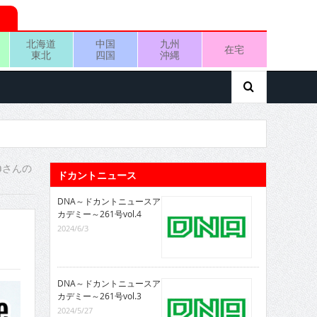
北海道
中国
九州
在宅
東北
四国
沖縄
Oさんの
ドカントニュース
DNA～ドカントニュースア
カデミー～261号vol.4
2024/6/3
DNA～ドカントニュースア
カデミー～261号vol.3
2024/5/27