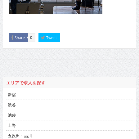
Share
Tweet
0
エリアで求人を探す
新宿
渋谷
池袋
上野
五反田・品川