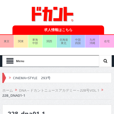
求人情報はこちら
東海
北海道
中国
九州
東京
関東
関西
在宅
中部
東北
四国
沖縄
Menu
CINEMA×STYLE 293号
CINEMA×STYLE 292号
ホーム
DNA～ドカントニュースアカデミー～228号VOL.1
228_DNA01-1
CINEMA×STYLE 291号
CINEMA×STYLE 290号
228_dna01-1