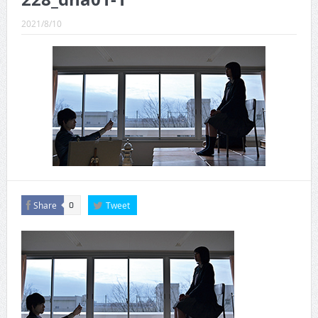
CINEMA×STYLE 289号
2021/8/10
CINEMA×STYLE 288号
CINEMA×STYLE 287号
CINEMA×STYLE 286号
CINEMA×STYLE 285号
CINEMA×STYLE 294号
Share
Tweet
0