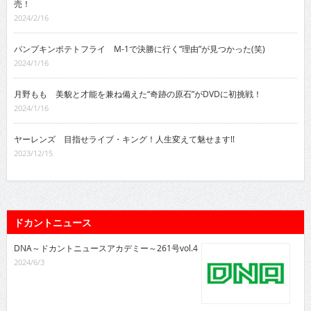
売！
2024/2/16
パンプキンポテトフライ M-1で決勝に行く“理由”が見つかった(笑)
2024/1/16
月野もも 美貌と才能を兼ね備えた“奇跡の原石”がDVDに初挑戦！
2024/1/16
ヤーレンズ 目指せライブ・キング！人生変えて魅せます!!
2023/12/15
ドカントニュース
DNA～ドカントニュースアカデミー～261号vol.4
2024/6/3