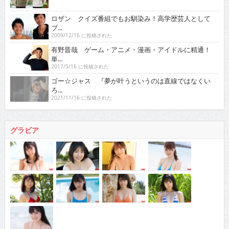
ロザン クイズ番組でもお馴染み！高学歴芸人として
ブ...
2009/12/16 に投稿された
有野晋哉 ゲーム・アニメ・漫画・アイドルに精通！
単...
2017/5/16 に投稿された
ゴー☆ジャス 『夢が叶うというのは直線ではなくい
ろ...
2021/11/16 に投稿された
グラビア