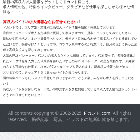
最新の高収入求人情報をゲットしてドカント稼ごう。
求人情報の他、特集やインタビュー、グラビアなど仕事を探しながら様々な情
報も・・・。
高収入バイトの求人情報ならお任せください！
ドカントでは、エリア別・業種別に高収入バイト情報を幅広く掲載しております。
注目のピックアップ求人も定期的に更新して参りますので、是非チェックしてみてください。
日払いや即決求人、また社員登用ありなど、働き方・目的に合わせて高収入バイトを検索してい
ただけます。接客が好き！という方や、コツコツ集中するのが得意！等、自分の長所にあった業
種で高収入求人を探してみませんか？
人気のPCオペレーター、PC入力の求人もたくさん掲載しています。PCを使って、各種数値化さ
れたデータ情報を入力したり原稿を書いたりするのがPCオペレーターの主な業務です。未経験
の方でも可能なお仕事で、将来のPCスキルアップも見込めます。新着求人情報も続々追加して
おりますので、きっとアナタに合ったバイトが見つかります。
面白特集ページもたっぷりご用意しておりますので、どうぞ楽しみながら求人を探してくださ
い！
高収入バイトをお探しなら、日払いや即決求人を多数掲載している高収入求人情報誌ドカントへ
どうぞお任せくださいませ！
All contents copyright © 2002-2025
ドカント.com
. All rights
reserved. 掲載記事、写真、イラストの無断転載を禁じます。