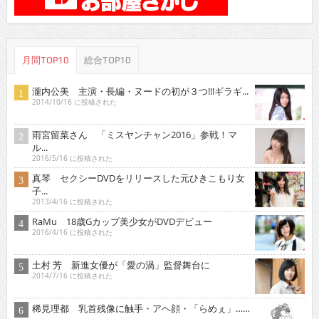
月間TOP10
総合TOP10
瀧内公美 主演・長編・ヌードの初が３つ!!!ギラギ...
2014/10/16 に投稿された
雨宮留菜さん 「ミスヤンチャン2016」参戦！マ
ル...
2016/5/16 に投稿された
真琴 セクシーDVDをリリースした元ひきこもり女
子...
2013/4/16 に投稿された
RaMu 18歳Gカップ美少女がDVDデビュー
2016/4/16 に投稿された
土村 芳 新進女優が「愛の渦」監督舞台に
2014/7/16 に投稿された
稀見理都 乳首残像に触手・アヘ顔・「らめぇ」……