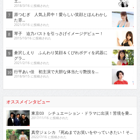
エ...
2018/3/16 に投稿された
原つむぎ 人気上昇中！愛らしい笑顔とほんわかし
た雰...
2021/3/16 に投稿された
琴子 迫力バストを引っさげイメージデビュー！
2015/10/16 に投稿された
倉沢しえり ふんわり笑顔＆くびれボディを武器に
グラ...
2021/2/16 に投稿された
行平あい佳 初主演で大胆な体当たり艶技を…
2018/9/15 に投稿された
オススメインタビュー
東京03 シチュエーション・ドラマに出演！苦境を乗...
2017/11/16 に投稿された
真空ジェシカ 『死ぬまでお笑いをやっていきたい！そ...
2022/7/16 に投稿された