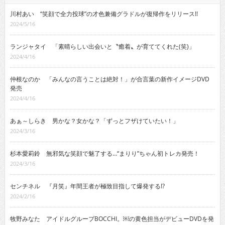
川村あい “笑顔で全力投球”の才色兼備グラドルが復帰作をリリース!!
2024/5/16
ランジャタイ 「素晴らしい出会いと〝癒着〟が育ててくれた(笑)」
2024/4/16
仲根なのか 「みんなの言うことは絶対！」が合言葉の新作イメージDVD
発売
2024/4/16
あぁ～しらき 男かな？女かな？「ずっとフザけていたい！」
2024/3/16
杉本愛莉鈴 無邪気な笑顔で魅了する…“まりり”ちゃん初トレカ発売！
2024/3/16
センチネル 『月笑』年間王者が極致目指して爆発する!?
2024/2/16
牧野みなた アイドルグループBOCCHI。￼の黄色担当がデビューDVDを発