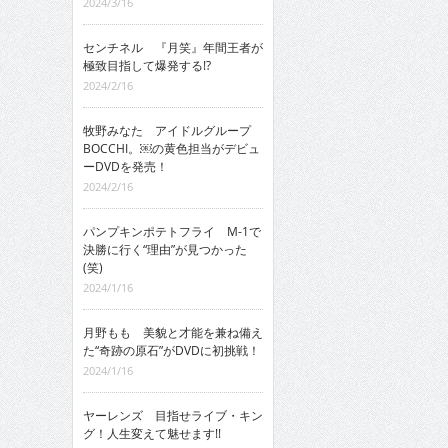
2024/3/16
センチネル 『月笑』年間王者が
極致目指して爆発する!?
2024/2/16
牧野みなた アイドルグループ
BOCCHI。￼の黄色担当がデビュ
ーDVDを発売！
2024/2/16
パンプキンポテトフライ M-1で
決勝に行く“理由”が見つかった
(笑)
2024/1/16
月野もも 美貌と才能を兼ね備え
た“奇跡の原石”がDVDに初挑戦！
2024/1/16
ヤーレンズ 目指せライブ・キン
グ！人生変えて魅せます!!