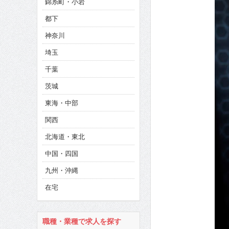
錦糸町・小岩
CINEMA×STYLE 286号
都下
CINEMA×STYLE 285号
神奈川
CINEMA×STYLE 294号
埼玉
千葉
茨城
東海・中部
関西
北海道・東北
中国・四国
九州・沖縄
在宅
職種・業種で求人を探す