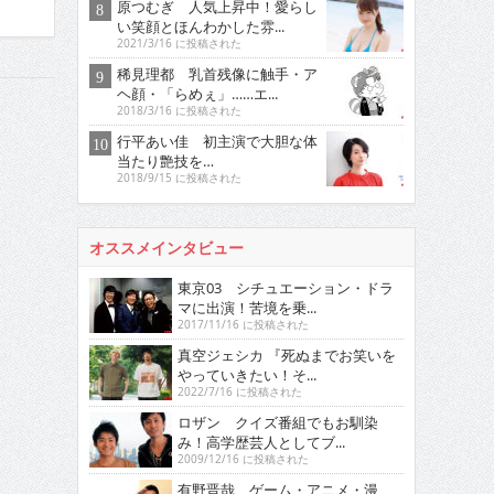
原つむぎ 人気上昇中！愛らし
い笑顔とほんわかした雰...
2021/3/16 に投稿された
稀見理都 乳首残像に触手・ア
ヘ顔・「らめぇ」……エ...
2018/3/16 に投稿された
行平あい佳 初主演で大胆な体
当たり艶技を…
2018/9/15 に投稿された
オススメインタビュー
東京03 シチュエーション・ドラ
マに出演！苦境を乗...
2017/11/16 に投稿された
真空ジェシカ 『死ぬまでお笑いを
やっていきたい！そ...
2022/7/16 に投稿された
ロザン クイズ番組でもお馴染
み！高学歴芸人としてブ...
2009/12/16 に投稿された
有野晋哉 ゲーム・アニメ・漫