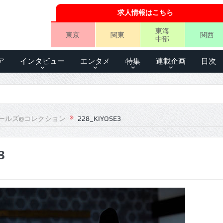
求人情報はこちら
東海
東京
関東
関西
中部
ア
インタビュー
エンタメ
特集
連載企画
目次
ールズ@コレクション
228_KIYOSE3
3