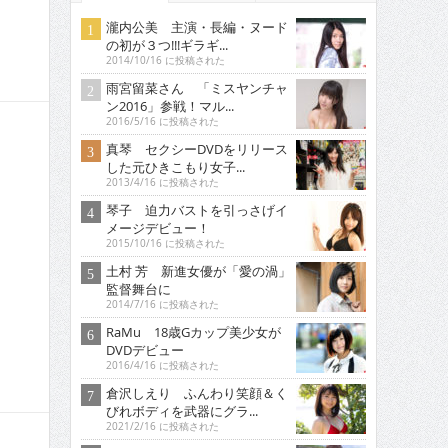
瀧内公美 主演・長編・ヌード
の初が３つ!!!ギラギ...
2014/10/16 に投稿された
雨宮留菜さん 「ミスヤンチャ
ン2016」参戦！マル...
2016/5/16 に投稿された
真琴 セクシーDVDをリリース
した元ひきこもり女子...
2013/4/16 に投稿された
琴子 迫力バストを引っさげイ
メージデビュー！
2015/10/16 に投稿された
土村 芳 新進女優が「愛の渦」
監督舞台に
2014/7/16 に投稿された
RaMu 18歳Gカップ美少女が
DVDデビュー
2016/4/16 に投稿された
倉沢しえり ふんわり笑顔＆く
びれボディを武器にグラ...
2021/2/16 に投稿された