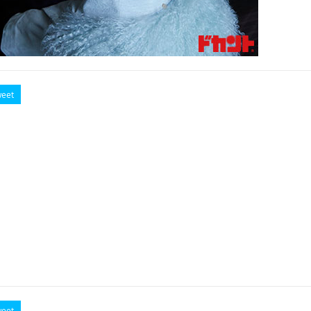
eet
eet