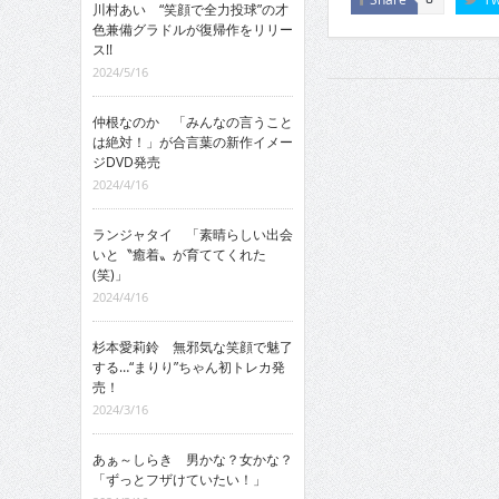
川村あい “笑顔で全力投球”の才
色兼備グラドルが復帰作をリリー
ス!!
2024/5/16
仲根なのか 「みんなの言うこと
は絶対！」が合言葉の新作イメー
ジDVD発売
2024/4/16
ランジャタイ 「素晴らしい出会
いと〝癒着〟が育ててくれた
(笑)」
2024/4/16
杉本愛莉鈴 無邪気な笑顔で魅了
する…“まりり”ちゃん初トレカ発
売！
2024/3/16
あぁ～しらき 男かな？女かな？
「ずっとフザけていたい！」