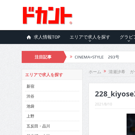
求人情報TOP
エリアで求人を探す
グラビ
注目記事
CINEMA×STYLE 293号
CINEMA×STYLE 292号
ホーム
清瀬汐希 ガ
エリアで求人を探す
CINEMA×STYLE 291号
新宿
228_kiyose
CINEMA×STYLE 290号
渋谷
CINEMA×STYLE 289号
2021/8/10
池袋
CINEMA×STYLE 288号
上野
五反田・品川
CINEMA×STYLE 287号