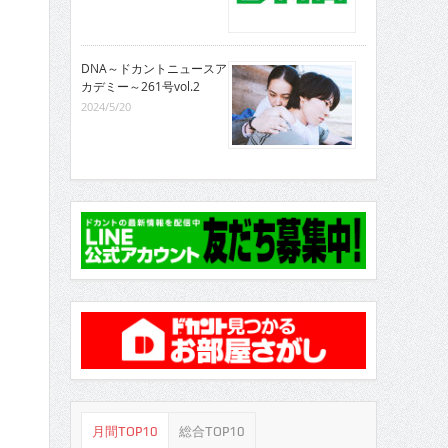
DNA～ドカントニュースア
カデミー～261号vol.2
2024/5/20
月間TOP10
総合TOP10