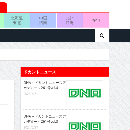
北海道
中国
九州
在宅
東北
四国
沖縄
ドカントニュース
DNA～ドカントニュースア
カデミー～261号vol.4
2024/6/3
DNA～ドカントニュースア
カデミー～261号vol.3
2024/5/27