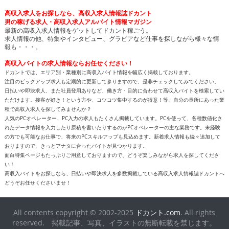
高収入求人をお探しなら、高収入求人情報誌ドカント
男の稼げる求人・高収入求人アルバイト情報マガジン
最新の高収入求人情報をゲットしてドカント稼ごう。
求人情報の他、特集やインタビュー、グラビアなど仕事を探しながら様々な情
報も・・・。
高収入バイトの求人情報ならお任せください！
ドカントでは、エリア別・業種別に高収入バイト情報を幅広く掲載しております。
注目のピックアップ求人も定期的に更新して参りますので、是非チェックしてみてください。
日払いや即決求人、また社員登用ありなど、働き方・目的に合わせて高収入バイトを検索してい
ただけます。接客が好き！という方や、コツコツ集中するのが得意！等、自分の長所にあった業
種で高収入求人を探してみませんか？
人気のPCオペレーター、PC入力の求人もたくさん掲載しています。PCを使って、各種数値化さ
れたデータ情報を入力したり原稿を書いたりするのがPCオペレーターの主な業務です。未経験
の方でも可能なお仕事で、将来のPCスキルアップも見込めます。新着求人情報も続々追加して
おりますので、きっとアナタに合ったバイトが見つかります。
面白特集ページもたっぷりご用意しておりますので、どうぞ楽しみながら求人を探してくださ
い！
高収入バイトをお探しなら、日払いや即決求人を多数掲載している高収入求人情報誌ドカントへ
どうぞお任せくださいませ！
All contents copyright © 2002-2025
ドカント.com
. All rights
reserved. 掲載記事、写真、イラストの無断転載を禁じます。