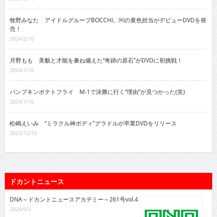
牧野みなた アイドルグループBOCCHI。￼の黄色担当がデビューDVDを発
売！
2024/2/16
月野もも 美貌と才能を兼ね備えた“奇跡の原石”がDVDに初挑戦！
2024/1/16
パンプキンポテトフライ M-1で決勝に行く“理由”が見つかった(笑)
2024/1/16
松嶋えいみ “ミラクル神ボディ”グラドルが卒業DVDをリリース
2023/12/15
ドカントニュース
DNA～ドカントニュースアカデミー～261号vol.4
2024/6/3