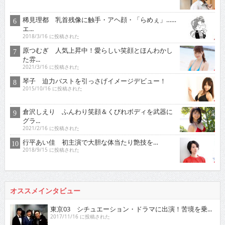
稀見理都 乳首残像に触手・アヘ顔・「らめぇ」……
エ...
2018/3/16 に投稿された
原つむぎ 人気上昇中！愛らしい笑顔とほんわかし
た雰...
2021/3/16 に投稿された
琴子 迫力バストを引っさげイメージデビュー！
2015/10/16 に投稿された
倉沢しえり ふんわり笑顔＆くびれボディを武器に
グラ...
2021/2/16 に投稿された
行平あい佳 初主演で大胆な体当たり艶技を…
2018/9/15 に投稿された
オススメインタビュー
東京03 シチュエーション・ドラマに出演！苦境を乗...
2017/11/16 に投稿された