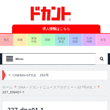
求人情報はこちら
東海
北海道
中国
九州
東京
関東
関西
在宅
中部
東北
四国
沖縄
Menu
CINEMA×STYLE 293号
CINEMA×STYLE 292号
ホーム
DNA～ドカントニュースアカデミー～227号VOL.1
227_DNA01-1
CINEMA×STYLE 291号
CINEMA×STYLE 290号
227_dna01-1