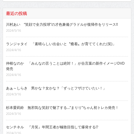
最近の投稿
川村あい “笑顔で全力投球”の才色兼備グラドルが復帰作をリリース!!
2024/5/16
ランジャタイ 「素晴らしい出会いと〝癒着〟が育ててくれた(笑)」
2024/4/16
仲根なのか 「みんなの言うことは絶対！」が合言葉の新作イメージDVD
発売
2024/4/16
あぁ～しらき 男かな？女かな？「ずっとフザけていたい！」
2024/3/16
杉本愛莉鈴 無邪気な笑顔で魅了する…“まりり”ちゃん初トレカ発売！
2024/3/16
センチネル 『月笑』年間王者が極致目指して爆発する!?
2024/2/16