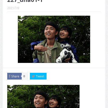
CINEMA×STYLE 289号
2021/7/9
CINEMA×STYLE 288号
CINEMA×STYLE 287号
CINEMA×STYLE 286号
CINEMA×STYLE 285号
CINEMA×STYLE 294号
Share
Tweet
0