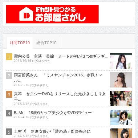
月間TOP10
総合TOP10
瀧内公美 主演・長編・ヌードの初が３つ!!!ギラギ...
2014/10/16 に投稿された
雨宮留菜さん 「ミスヤンチャン2016」参戦！マ
ル...
2016/5/16 に投稿された
真琴 セクシーDVDをリリースした元ひきこもり女
子...
2013/4/16 に投稿された
RaMu 18歳Gカップ美少女がDVDデビュー
2016/4/16 に投稿された
土村 芳 新進女優が「愛の渦」監督舞台に
2014/7/16 に投稿された