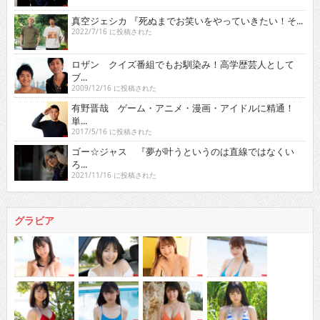
真空ジェシカ 『死ぬまでお笑いをやっていきたい！そ...
2022/7/16 に投稿された
ロザン クイズ番組でもお馴染み！高学歴芸人として
ブ...
2009/12/16 に投稿された
有野晋哉 ゲーム・アニメ・漫画・アイドルに精通！
単...
2017/5/16 に投稿された
ゴー☆ジャス 『夢が叶うというのは直線ではなくい
ろ...
2021/11/16 に投稿された
グラビア