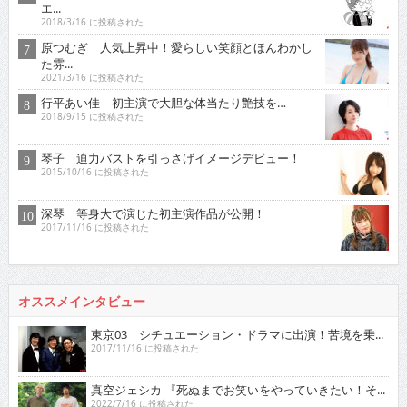
エ...
2018/3/16 に投稿された
原つむぎ 人気上昇中！愛らしい笑顔とほんわかし
た雰...
2021/3/16 に投稿された
行平あい佳 初主演で大胆な体当たり艶技を…
2018/9/15 に投稿された
琴子 迫力バストを引っさげイメージデビュー！
2015/10/16 に投稿された
深琴 等身大で演じた初主演作品が公開！
2017/11/16 に投稿された
オススメインタビュー
東京03 シチュエーション・ドラマに出演！苦境を乗...
2017/11/16 に投稿された
真空ジェシカ 『死ぬまでお笑いをやっていきたい！そ...
2022/7/16 に投稿された