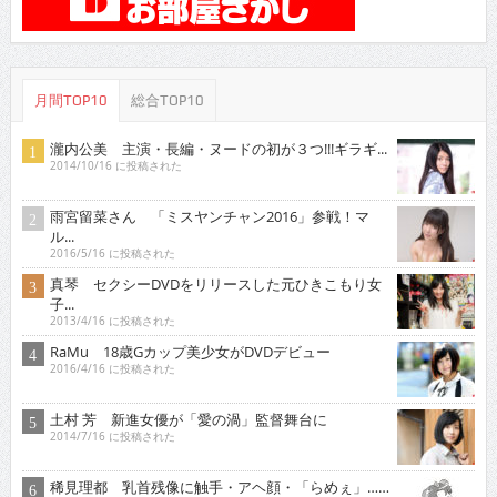
月間TOP10
総合TOP10
瀧内公美 主演・長編・ヌードの初が３つ!!!ギラギ...
2014/10/16 に投稿された
雨宮留菜さん 「ミスヤンチャン2016」参戦！マ
ル...
2016/5/16 に投稿された
真琴 セクシーDVDをリリースした元ひきこもり女
子...
2013/4/16 に投稿された
RaMu 18歳Gカップ美少女がDVDデビュー
2016/4/16 に投稿された
土村 芳 新進女優が「愛の渦」監督舞台に
2014/7/16 に投稿された
稀見理都 乳首残像に触手・アヘ顔・「らめぇ」……