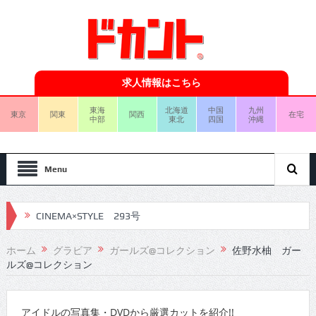
求人情報はこちら
東海
北海道
中国
九州
東京
関東
関西
在宅
中部
東北
四国
沖縄
Menu
CINEMA×STYLE 293号
CINEMA×STYLE 292号
ホーム
グラビア
ガールズ@コレクション
佐野水柚 ガー
ルズ@コレクション
CINEMA×STYLE 291号
CINEMA×STYLE 290号
アイドルの写真集・DVDから厳選カットを紹介!!