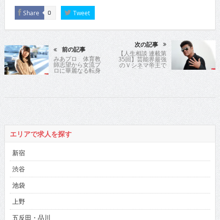
Share
Tweet
0
次の記事
前の記事
【人生相談 連載第
みあプロ 体育教
35回】芸能界最強
師志望から女流プ
のＶシネマ帝王で
ロに華麗なる転身
ある俳優の小沢仁
志氏が時に優しく
時に厳しく歯切れ
よく人生指南！
エリアで求人を探す
新宿
渋谷
池袋
上野
五反田・品川