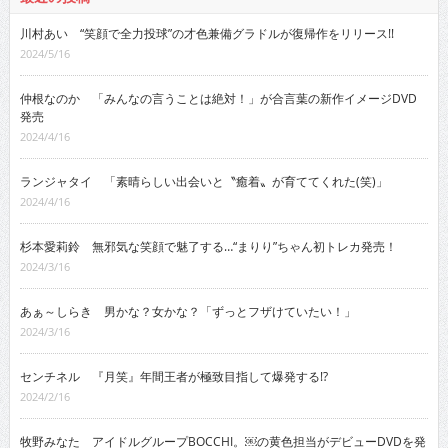
川村あい “笑顔で全力投球”の才色兼備グラドルが復帰作をリリース!!
2024/5/16
仲根なのか 「みんなの言うことは絶対！」が合言葉の新作イメージDVD
発売
2024/4/16
ランジャタイ 「素晴らしい出会いと〝癒着〟が育ててくれた(笑)」
2024/4/16
杉本愛莉鈴 無邪気な笑顔で魅了する…“まりり”ちゃん初トレカ発売！
2024/3/16
あぁ～しらき 男かな？女かな？「ずっとフザけていたい！」
2024/3/16
センチネル 『月笑』年間王者が極致目指して爆発する!?
2024/2/16
牧野みなた アイドルグループBOCCHI。￼の黄色担当がデビューDVDを発