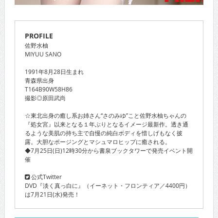
PROFILE
佐野水柚
MIYUU SANO
1991年8月28日生まれ
青森県出身
T164B90W58H86
撮影◎原田武尚
☆東北出身の癒し系お姉さん“さのみゆ”こと佐野水柚ちゃんの
『処女宮』以来となる１年ぶりとなるイメージ最新作。透き通
るような美肌の持ち主で自慢の純白ボディを惜しげもなく披
露。大胆なポージングとマシュマロヒップに癒される。
◆7月25日(日)12時30分から書泉ブックタワーで発売イベント開
催
公式Twitter
DVD『淡く真っ白に』（イーネット・フロンティア／4400円）
は7月21日(水)発売！