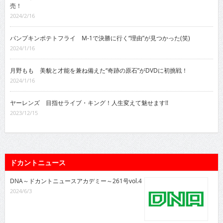
売！
2024/2/16
パンプキンポテトフライ M-1で決勝に行く“理由”が見つかった(笑)
2024/1/16
月野もも 美貌と才能を兼ね備えた“奇跡の原石”がDVDに初挑戦！
2024/1/16
ヤーレンズ 目指せライブ・キング！人生変えて魅せます!!
2023/12/15
ドカントニュース
DNA～ドカントニュースアカデミー～261号vol.4
2024/6/3