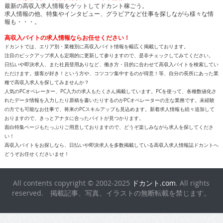
最新の高収入求人情報をゲットしてドカント稼ごう。
求人情報の他、特集やインタビュー、グラビアなど仕事を探しながら様々な情
報も・・・。
高収入バイトの求人情報ならお任せください！
ドカントでは、エリア別・業種別に高収入バイト情報を幅広く掲載しております。
注目のピックアップ求人も定期的に更新して参りますので、是非チェックしてみてください。
日払いや即決求人、また社員登用ありなど、働き方・目的に合わせて高収入バイトを検索してい
ただけます。接客が好き！という方や、コツコツ集中するのが得意！等、自分の長所にあった業
種で高収入求人を探してみませんか？
人気のPCオペレーター、PC入力の求人もたくさん掲載しています。PCを使って、各種数値化さ
れたデータ情報を入力したり原稿を書いたりするのがPCオペレーターの主な業務です。未経験
の方でも可能なお仕事で、将来のPCスキルアップも見込めます。新着求人情報も続々追加して
おりますので、きっとアナタに合ったバイトが見つかります。
面白特集ページもたっぷりご用意しておりますので、どうぞ楽しみながら求人を探してくださ
い！
高収入バイトをお探しなら、日払いや即決求人を多数掲載している高収入求人情報誌ドカントへ
どうぞお任せくださいませ！
All contents copyright © 2002-2025
ドカント.com
. All rights
reserved. 掲載記事、写真、イラストの無断転載を禁じます。