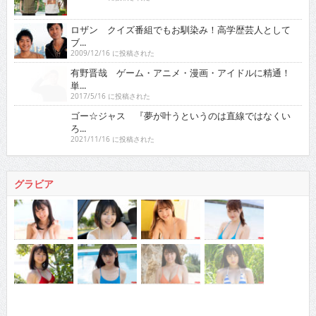
ロザン クイズ番組でもお馴染み！高学歴芸人として
ブ...
2009/12/16 に投稿された
有野晋哉 ゲーム・アニメ・漫画・アイドルに精通！
単...
2017/5/16 に投稿された
ゴー☆ジャス 『夢が叶うというのは直線ではなくい
ろ...
2021/11/16 に投稿された
グラビア