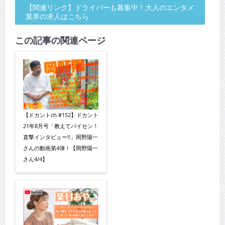
【関連リンク】ドライバーも募集中！大人のエンタメ
業界の求人はこちら
この記事の関連ページ
【ドカントch.#152】ドカント
21年8月号「教えてパイセン！
直撃インタビュー!!」岡野陽一
さんの動画第4弾！【岡野陽一
さん4/4】