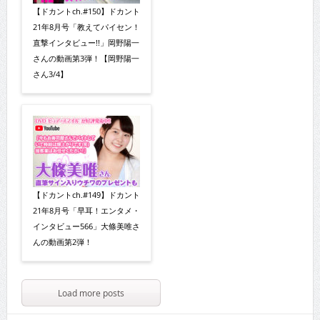
【ドカントch.#150】ドカント
21年8月号「教えてパイセン！
直撃インタビュー!!」岡野陽一
さんの動画第3弾！【岡野陽一
さん3/4】
【ドカントch.#149】ドカント
21年8月号「早耳！エンタメ・
インタビュー566」大條美唯さ
んの動画第2弾！
Load more posts