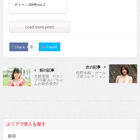
デミー～209号vol.2
Load more posts
Share
Tweet
0
次の記事
前の記事
佐野水柚 ガール
大條美唯 Hカッ
ズ@コレクション
プ19歳“みい”ちゃ
んが新作発売!!
エリアで求人を探す
新宿