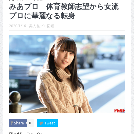
CINEMA×STYLE 289号
みあプロ 体育教師志望から女流
CINEMA×STYLE 288号
プロに華麗なる転身
CINEMA×STYLE 287号
2020/1/16
美人雀プロ図鑑
CINEMA×STYLE 286号
CINEMA×STYLE 285号
CINEMA×STYLE 294号
Share
Tweet
0
File.66 みあプロ