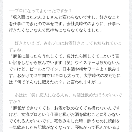
──プロになってよかったですか？
「収入面はたぶんＯＬさんと変わらないですし、好きなこと
を仕事にできたので幸せです。会社員時代のように、仕事へ
行きたくないなんて気持ちにならなくなりました」
──好きといえば、みあプロはお酒好きとしても知られていま
すよね。
「麻雀に勝ったらうれしくて、負けたら悔しくて…という言
い訳をしながら飲んでいます（笑）ウイスキーは飲めないん
ですけど、ビールとワイン、日本酒や梅サワーをよく飲みま
す。おかげで２年間で12キロも太って、大学時代の友だちに
は『何でそんなに肥えたの？』と言われますが…」
──あはは（笑）恋人になる人も、お酒は飲めたほうがいいで
すか？
「麻雀ができなくても、お酒が飲めなくても構わないんです
けど、女流プロという仕事と私がお酒を飲むことに引かない
でくれる人がいいです。宅飲みをした時、酔うために焼酎を
一気飲みしたら記憶がなくなって、寝転がって死んでいるよ