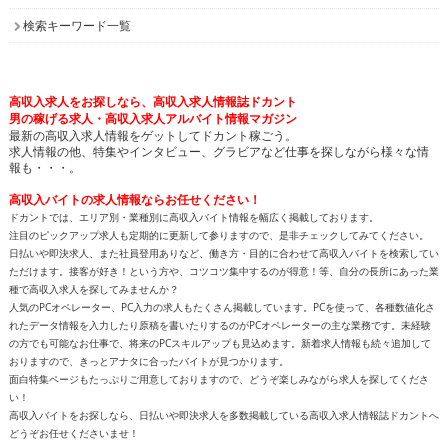
検索キーワード一覧
高収入求人をお探しなら、高収入求人情報誌ドカント
男の稼げる求人・高収入求人アルバイト情報マガジン
最新の高収入求人情報をゲットしてドカント稼ごう。
求人情報の他、特集やインタビュー、グラビアなど仕事を探しながら様々な情
報も・・・。
高収入バイトの求人情報ならお任せください！
ドカントでは、エリア別・業種別に高収入バイト情報を幅広く掲載しております。
注目のピックアップ求人も定期的に更新して参りますので、是非チェックしてみてください。
日払いや即決求人、また社員登用ありなど、働き方・目的に合わせて高収入バイトを検索してい
ただけます。接客が好き！という方や、コツコツ集中するのが得意！等、自分の長所にあった業
種で高収入求人を探してみませんか？
人気のPCオペレーター、PC入力の求人もたくさん掲載しています。PCを使って、各種数値化さ
れたデータ情報を入力したり原稿を書いたりするのがPCオペレーターの主な業務です。未経験
の方でも可能なお仕事で、将来のPCスキルアップも見込めます。新着求人情報も続々追加して
おりますので、きっとアナタに合ったバイトが見つかります。
面白特集ページもたっぷりご用意しておりますので、どうぞ楽しみながら求人を探してくださ
い！
高収入バイトをお探しなら、日払いや即決求人を多数掲載している高収入求人情報誌ドカントへ
どうぞお任せくださいませ！