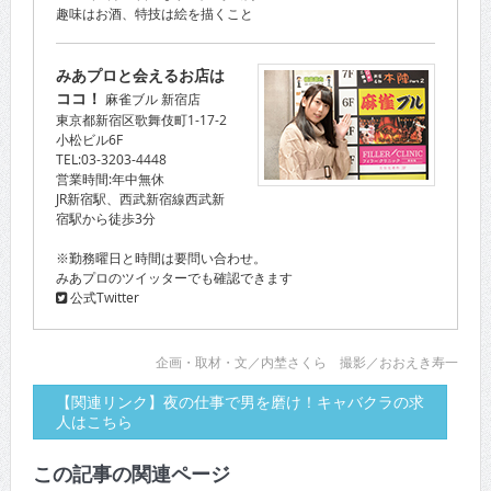
趣味はお酒、特技は絵を描くこと
みあプロと会えるお店は
ココ！
麻雀ブル 新宿店
東京都新宿区歌舞伎町1-17-2
小松ビル6F
TEL:03-3203-4448
営業時間:年中無休
JR新宿駅、西武新宿線西武新
宿駅から徒歩3分
※勤務曜日と時間は要問い合わせ。
みあプロのツイッターでも確認できます
公式Twitter
企画・取材・文／内埜さくら 撮影／おおえき寿一
【関連リンク】夜の仕事で男を磨け！キャバクラの求
人はこちら
この記事の関連ページ