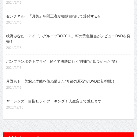
2024/3/16
センチネル 『月笑』年間王者が極致目指して爆発する!?
2024/2/16
牧野みなた アイドルグループBOCCHI。￼の黄色担当がデビューDVDを発
売！
2024/2/16
パンプキンポテトフライ M-1で決勝に行く“理由”が見つかった(笑)
2024/1/16
月野もも 美貌と才能を兼ね備えた“奇跡の原石”がDVDに初挑戦！
2024/1/16
ヤーレンズ 目指せライブ・キング！人生変えて魅せます!!
2023/12/15