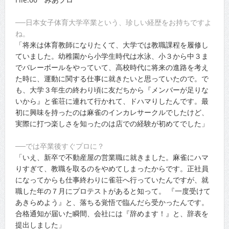
──日本女子体育大学卒業という、珍しい経歴をお持ちですよ
ね。
「将来は体育教師になりたくて、大学では教職課程を履修し
ていました。幼稚園から小学生時代は水泳、小３から中３ま
でバレーボールをやっていて、高校時代に将来の進路を考え
た時に、運動に関する仕事に就きたいと思っていたので。で
も、大学３年生の終わり頃に友だちから『メンバーが足りな
いから』と雀荘に連れて行かれて、ドハマりしたんです。最
初に興味を持ったのは麻雀のインカレサークルでしたけど、
実際に打つ楽しさを知ったのは店での経験が初めてでした」
──では卒業後すぐプロに？
「いえ、新卒で不動産屋の営業職に就きました。麻雀にハマ
りすぎて、教職を取るのをやめてしまったからです。正社員
になってからも仕事終わりに雀荘へ行っていたんですが、就
職した年の７月にプロテストがあると知って。 『一度受けて
あきらめよう』と、落ちる覚悟で臨んだら受かったんです。
合格通知が届いた瞬間、会社には『辞めます！』と、辞表を
提出しました」