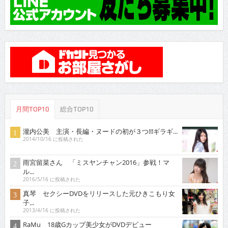
月間TOP10
総合TOP10
瀧内公美 主演・長編・ヌードの初が３つ!!!ギラギ...
2014/10/16 に投稿された
雨宮留菜さん 「ミスヤンチャン2016」参戦！マ
ル...
2016/5/16 に投稿された
真琴 セクシーDVDをリリースした元ひきこもり女
子...
2013/4/16 に投稿された
RaMu 18歳Gカップ美少女がDVDデビュー