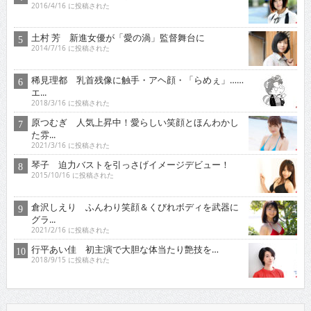
2016/4/16 に投稿された
土村 芳 新進女優が「愛の渦」監督舞台に
2014/7/16 に投稿された
稀見理都 乳首残像に触手・アヘ顔・「らめぇ」……
エ...
2018/3/16 に投稿された
原つむぎ 人気上昇中！愛らしい笑顔とほんわかし
た雰...
2021/3/16 に投稿された
琴子 迫力バストを引っさげイメージデビュー！
2015/10/16 に投稿された
倉沢しえり ふんわり笑顔＆くびれボディを武器に
グラ...
2021/2/16 に投稿された
行平あい佳 初主演で大胆な体当たり艶技を…
2018/9/15 に投稿された