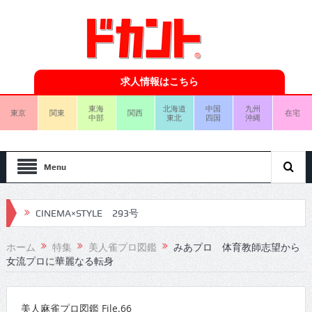
求人情報はこちら
東海
北海道
中国
九州
東京
関東
関西
在宅
中部
東北
四国
沖縄
Menu
CINEMA×STYLE 293号
CINEMA×STYLE 292号
ホーム
特集
美人雀プロ図鑑
みあプロ 体育教師志望から
CINEMA×STYLE 291号
女流プロに華麗なる転身
CINEMA×STYLE 290号
美人麻雀プロ図鑑 File.66