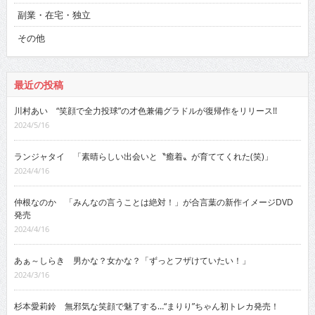
副業・在宅・独立
その他
最近の投稿
川村あい “笑顔で全力投球”の才色兼備グラドルが復帰作をリリース!!
2024/5/16
ランジャタイ 「素晴らしい出会いと〝癒着〟が育ててくれた(笑)」
2024/4/16
仲根なのか 「みんなの言うことは絶対！」が合言葉の新作イメージDVD
発売
2024/4/16
あぁ～しらき 男かな？女かな？「ずっとフザけていたい！」
2024/3/16
杉本愛莉鈴 無邪気な笑顔で魅了する…“まりり”ちゃん初トレカ発売！