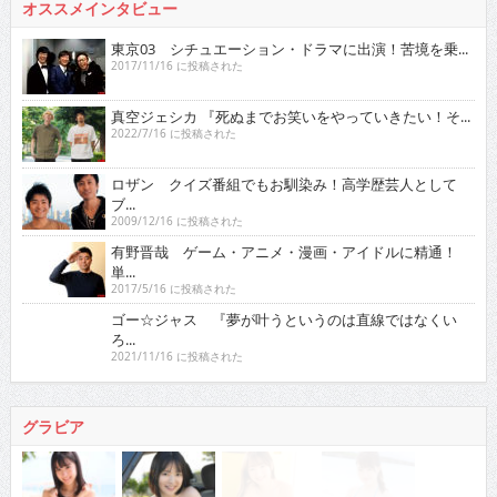
オススメインタビュー
東京03 シチュエーション・ドラマに出演！苦境を乗...
2017/11/16 に投稿された
真空ジェシカ 『死ぬまでお笑いをやっていきたい！そ...
2022/7/16 に投稿された
ロザン クイズ番組でもお馴染み！高学歴芸人として
ブ...
2009/12/16 に投稿された
有野晋哉 ゲーム・アニメ・漫画・アイドルに精通！
単...
2017/5/16 に投稿された
ゴー☆ジャス 『夢が叶うというのは直線ではなくい
ろ...
2021/11/16 に投稿された
グラビア