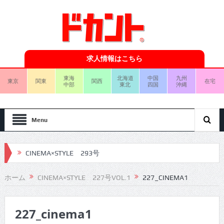
求人情報はこちら
東海
北海道
中国
九州
東京
関東
関西
在宅
中部
東北
四国
沖縄
Menu
CINEMA×STYLE 293号
CINEMA×STYLE 292号
ホーム
CINEMA×STYLE 227号VOL.1
227_CINEMA1
CINEMA×STYLE 291号
227_cinema1
CINEMA×STYLE 290号