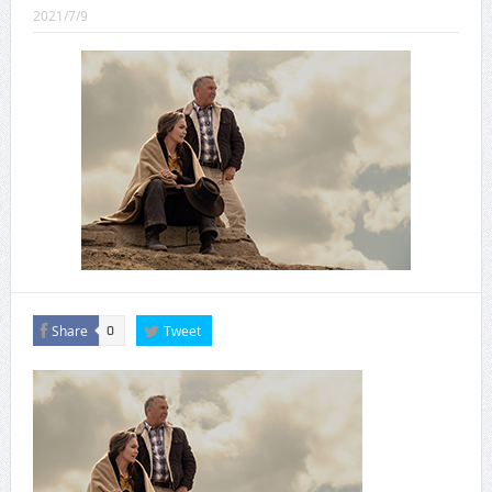
CINEMA×STYLE 289号
2021/7/9
CINEMA×STYLE 288号
CINEMA×STYLE 287号
CINEMA×STYLE 286号
CINEMA×STYLE 285号
CINEMA×STYLE 294号
Share
Tweet
0