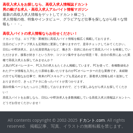
高収入求人をお探しなら、高収入求人情報誌ドカント
男の稼げる求人・高収入求人アルバイト情報マガジン
最新の高収入求人情報をゲットしてドカント稼ごう。
求人情報の他、特集やインタビュー、グラビアなど仕事を探しながら様々な情
報も・・・。
高収入バイトの求人情報ならお任せください！
ドカントでは、エリア別・業種別に高収入バイト情報を幅広く掲載しております。
注目のピックアップ求人も定期的に更新して参りますので、是非チェックしてみてください。
日払いや即決求人、また社員登用ありなど、働き方・目的に合わせて高収入バイトを検索してい
ただけます。接客が好き！という方や、コツコツ集中するのが得意！等、自分の長所にあった業
種で高収入求人を探してみませんか？
人気のPCオペレーター、PC入力の求人もたくさん掲載しています。PCを使って、各種数値化さ
れたデータ情報を入力したり原稿を書いたりするのがPCオペレーターの主な業務です。未経験
の方でも可能なお仕事で、将来のPCスキルアップも見込めます。新着求人情報も続々追加して
おりますので、きっとアナタに合ったバイトが見つかります。
面白特集ページもたっぷりご用意しておりますので、どうぞ楽しみながら求人を探してくださ
い！
高収入バイトをお探しなら、日払いや即決求人を多数掲載している高収入求人情報誌ドカントへ
どうぞお任せくださいませ！
All contents copyright © 2002-2025
ドカント.com
. All rights
reserved. 掲載記事、写真、イラストの無断転載を禁じます。