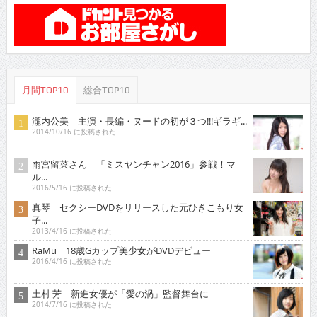
月間TOP10
総合TOP10
瀧内公美 主演・長編・ヌードの初が３つ!!!ギラギ...
2014/10/16 に投稿された
雨宮留菜さん 「ミスヤンチャン2016」参戦！マ
ル...
2016/5/16 に投稿された
真琴 セクシーDVDをリリースした元ひきこもり女
子...
2013/4/16 に投稿された
RaMu 18歳Gカップ美少女がDVDデビュー
2016/4/16 に投稿された
土村 芳 新進女優が「愛の渦」監督舞台に
2014/7/16 に投稿された