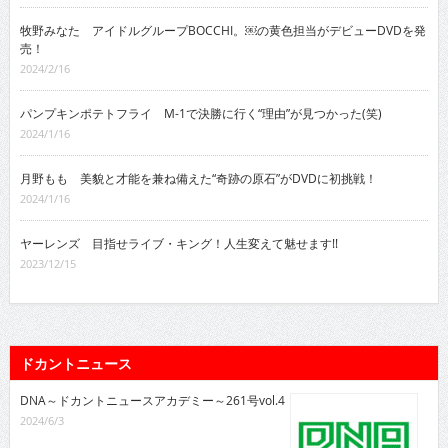
牧野みなた アイドルグループBOCCHI。￼の黄色担当がデビューDVDを発
売！
2024/2/16
パンプキンポテトフライ M-1で決勝に行く“理由”が見つかった(笑)
2024/1/16
月野もも 美貌と才能を兼ね備えた“奇跡の原石”がDVDに初挑戦！
2024/1/16
ヤーレンズ 目指せライブ・キング！人生変えて魅せます!!
2023/12/15
ドカントニュース
DNA～ドカントニュースアカデミー～261号vol.4
2024/6/3