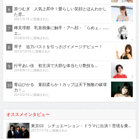
原つむぎ 人気上昇中！愛らしい笑顔とほんわかし
た雰...
2021/3/16 に投稿された
稀見理都 乳首残像に触手・アヘ顔・「らめぇ」……
エ...
2018/3/16 に投稿された
琴子 迫力バストを引っさげイメージデビュー！
2015/10/16 に投稿された
行平あい佳 初主演で大胆な体当たり艶技を…
2018/9/15 に投稿された
青山ひかる 童顔柔らかＩカップは天下無敵の破壊
力！...
2015/2/16 に投稿された
オススメインタビュー
東京03 シチュエーション・ドラマに出演！苦境を乗...
2017/11/16 に投稿された