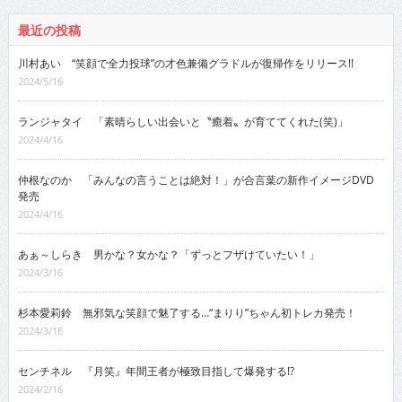
最近の投稿
川村あい “笑顔で全力投球”の才色兼備グラドルが復帰作をリリース!!
2024/5/16
ランジャタイ 「素晴らしい出会いと〝癒着〟が育ててくれた(笑)」
2024/4/16
仲根なのか 「みんなの言うことは絶対！」が合言葉の新作イメージDVD
発売
2024/4/16
あぁ～しらき 男かな？女かな？「ずっとフザけていたい！」
2024/3/16
杉本愛莉鈴 無邪気な笑顔で魅了する…“まりり”ちゃん初トレカ発売！
2024/3/16
センチネル 『月笑』年間王者が極致目指して爆発する!?
2024/2/16