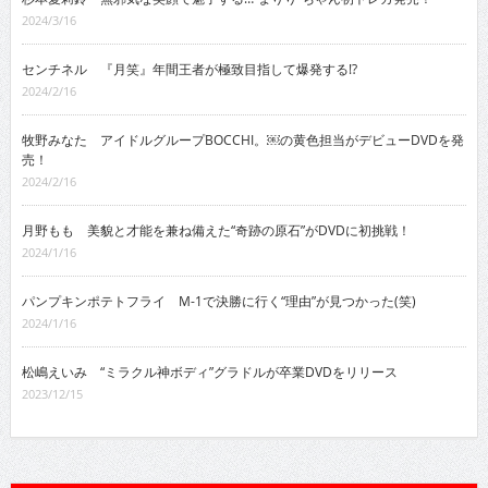
2024/3/16
センチネル 『月笑』年間王者が極致目指して爆発する!?
2024/2/16
牧野みなた アイドルグループBOCCHI。￼の黄色担当がデビューDVDを発
売！
2024/2/16
月野もも 美貌と才能を兼ね備えた“奇跡の原石”がDVDに初挑戦！
2024/1/16
パンプキンポテトフライ M-1で決勝に行く“理由”が見つかった(笑)
2024/1/16
松嶋えいみ “ミラクル神ボディ”グラドルが卒業DVDをリリース
2023/12/15