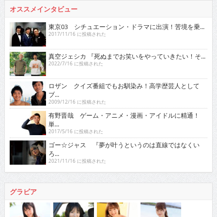
オススメインタビュー
東京03 シチュエーション・ドラマに出演！苦境を乗...
2017/11/16 に投稿された
真空ジェシカ 『死ぬまでお笑いをやっていきたい！そ...
2022/7/16 に投稿された
ロザン クイズ番組でもお馴染み！高学歴芸人として
ブ...
2009/12/16 に投稿された
有野晋哉 ゲーム・アニメ・漫画・アイドルに精通！
単...
2017/5/16 に投稿された
ゴー☆ジャス 『夢が叶うというのは直線ではなくい
ろ...
2021/11/16 に投稿された
グラビア