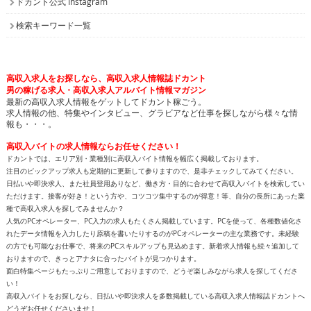
ドカント公式 Instagram
検索キーワード一覧
高収入求人をお探しなら、高収入求人情報誌ドカント
男の稼げる求人・高収入求人アルバイト情報マガジン
最新の高収入求人情報をゲットしてドカント稼ごう。
求人情報の他、特集やインタビュー、グラビアなど仕事を探しながら様々な情
報も・・・。
高収入バイトの求人情報ならお任せください！
ドカントでは、エリア別・業種別に高収入バイト情報を幅広く掲載しております。
注目のピックアップ求人も定期的に更新して参りますので、是非チェックしてみてください。
日払いや即決求人、また社員登用ありなど、働き方・目的に合わせて高収入バイトを検索してい
ただけます。接客が好き！という方や、コツコツ集中するのが得意！等、自分の長所にあった業
種で高収入求人を探してみませんか？
人気のPCオペレーター、PC入力の求人もたくさん掲載しています。PCを使って、各種数値化さ
れたデータ情報を入力したり原稿を書いたりするのがPCオペレーターの主な業務です。未経験
の方でも可能なお仕事で、将来のPCスキルアップも見込めます。新着求人情報も続々追加して
おりますので、きっとアナタに合ったバイトが見つかります。
面白特集ページもたっぷりご用意しておりますので、どうぞ楽しみながら求人を探してくださ
い！
高収入バイトをお探しなら、日払いや即決求人を多数掲載している高収入求人情報誌ドカントへ
どうぞお任せくださいませ！