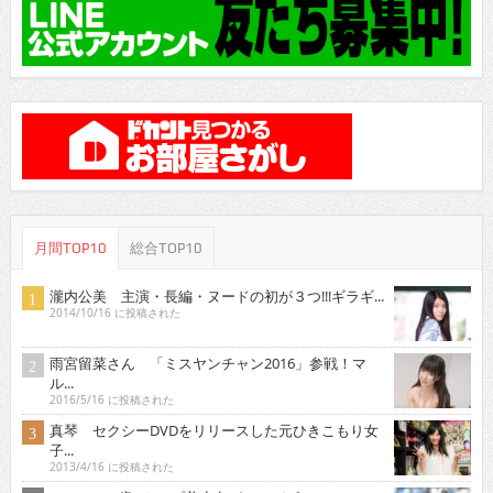
月間TOP10
総合TOP10
瀧内公美 主演・長編・ヌードの初が３つ!!!ギラギ...
2014/10/16 に投稿された
雨宮留菜さん 「ミスヤンチャン2016」参戦！マ
ル...
2016/5/16 に投稿された
真琴 セクシーDVDをリリースした元ひきこもり女
子...
2013/4/16 に投稿された