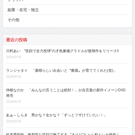
副業・在宅・独立
その他
最近の投稿
川村あい “笑顔で全力投球”の才色兼備グラドルが復帰作をリリース!!
2024/5/16
ランジャタイ 「素晴らしい出会いと〝癒着〟が育ててくれた(笑)」
2024/4/16
仲根なのか 「みんなの言うことは絶対！」が合言葉の新作イメージDVD
発売
2024/4/16
あぁ～しらき 男かな？女かな？「ずっとフザけていたい！」
2024/3/16
杉本愛莉鈴 無邪気な笑顔で魅了する…“まりり”ちゃん初トレカ発売！