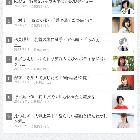
RaMu 18歳Gカップ美少女がDVDデビュー
2016/4/16 に投稿された
土村 芳 新進女優が「愛の渦」監督舞台に
2014/7/16 に投稿された
稀見理都 乳首残像に触手・アヘ顔・「らめぇ」……
エ...
2018/3/16 に投稿された
倉沢しえり ふんわり笑顔＆くびれボディを武器に
グラ...
2021/2/16 に投稿された
深琴 等身大で演じた初主演作品が公開！
2017/11/16 に投稿された
行平あい佳 初主演で大胆な体当たり艶技を…
2018/9/15 に投稿された
原つむぎ 人気上昇中！愛らしい笑顔とほんわかし
た雰...
2021/3/16 に投稿された