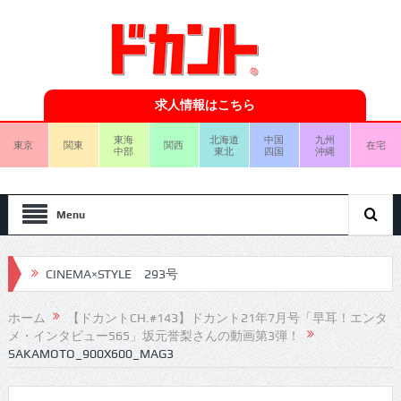
求人情報はこちら
東海
北海道
中国
九州
東京
関東
関西
在宅
中部
東北
四国
沖縄
Menu
CINEMA×STYLE 293号
CINEMA×STYLE 292号
ホーム
【ドカントCH.#143】ドカント21年7月号「早耳！エンタ
メ・インタビュー565」坂元誉梨さんの動画第3弾！
CINEMA×STYLE 291号
SAKAMOTO_900X600_MAG3
CINEMA×STYLE 290号