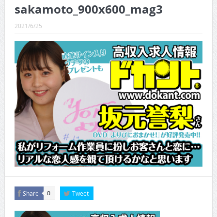
CINEMA×STYLE 289号
sakamoto_900x600_mag3
CINEMA×STYLE 288号
2021/6/25
CINEMA×STYLE 287号
CINEMA×STYLE 286号
CINEMA×STYLE 285号
CINEMA×STYLE 294号
Share
Tweet
0